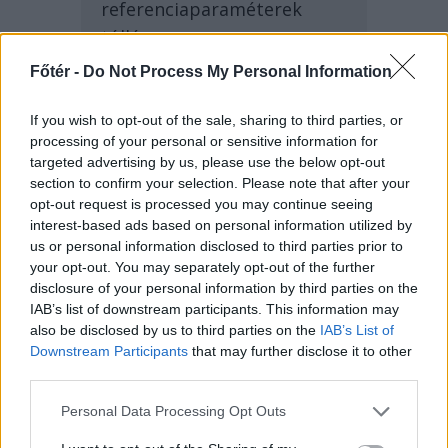
referenciaparaméterek
túllépve
Érintett terület: 341
Főtér -
Do Not Process My Personal Information
négyzetméter
Módosulás terjedési
If you wish to opt-out of the sale, sharing to third parties, or
processing of your personal or sensitive information for
sebessége: 110
targeted advertising by us, please use the below opt-out
négyzetméter/nap
section to confirm your selection. Please note that after your
Teljes szkennelés vége.
opt-out request is processed you may continue seeing
interest-based ads based on personal information utilized by
Mentés fájlba? Igen/Nem
us or personal information disclosed to third parties prior to
your opt-out. You may separately opt-out of the further
disclosure of your personal information by third parties on the
IAB’s list of downstream participants. This information may
Lefagyva meredt a képernyőre. Az agya néhány
also be disclosed by us to third parties on the
IAB’s List of
másodpercre mintha teljesen leállt volna,
Downstream Participants
that may further disclose it to other
aztán villámgyorsan újra is indult. Ezt nem a
third parties.
kölykök csinálták. A fákat érintő folyamat
Personal Data Processing Opt Outs
legalább három nappal korábban kezdődött,