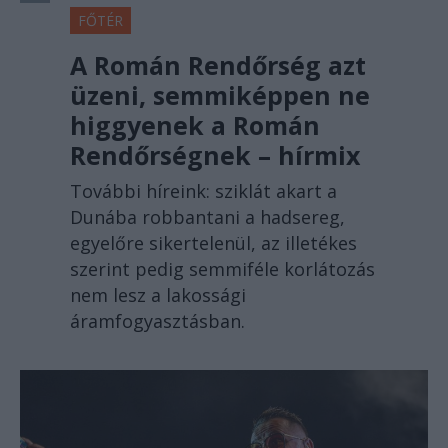
FŐTÉR
A Román Rendőrség azt
üzeni, semmiképpen ne
higgyenek a Román
Rendőrségnek – hírmix
További híreink: sziklát akart a
Dunába robbantani a hadsereg,
egyelőre sikertelenül, az illetékes
szerint pedig semmiféle korlátozás
nem lesz a lakossági
áramfogyasztásban.