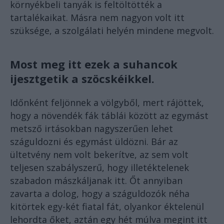
környékbeli tanyák is feltöltötték a
tartalékaikat. Másra nem nagyon volt itt
szüksége, a szolgálati helyén mindene megvolt.
Most meg itt ezek a suhancok
ijesztgetik a szöcskéikkel.
Időnként feljönnek a völgyből, mert rájöttek,
hogy a növendék fák táblái között az egymást
metsző irtásokban nagyszerűen lehet
száguldozni és egymást üldözni. Bár az
ültetvény nem volt bekerítve, az sem volt
teljesen szabályszerű, hogy illetéktelenek
szabadon mászkáljanak itt. Őt annyiban
zavarta a dolog, hogy a száguldozók néha
kitörtek egy-két fiatal fát, olyankor éktelenül
lehordta őket, aztán egy hét múlva megint itt