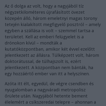
Az ő dolga az volt, hogy a nagyjából tíz
négyzetkilométeres újrafásított övezet
közepén álló, három emeletnyi magas torony
tetején kialakított megfigyelő posztról – amely
egyben a szállása is volt – szemmel tartsa a
területet. Kell az emberi felügyelet is a
drónokon kívül – mondták a
kutatóközpontban, amikor két évvel ezelőtt
jelentkezett az állásra. Túlképzett volt, három
doktorátussal, de túlhajszolt is, ezért
jelentkezett. A központban nem bánták, ha
egy hozzáértő ember van itt a helyszínen.
Azóta itt élt, egyedül, de végre csendben és
nyugalomban a nagyváradi metropolisz
őrülete után. Nagyjából hetente bement
élelemért a csíkszeredai telepre – ahonnan a