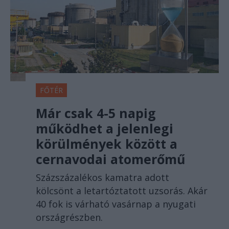
FŐTÉR
Már csak 4-5 napig
működhet a jelenlegi
körülmények között a
cernavodai atomerőmű
Százszázalékos kamatra adott
kölcsönt a letartóztatott uzsorás. Akár
40 fok is várható vasárnap a nyugati
országrészben.