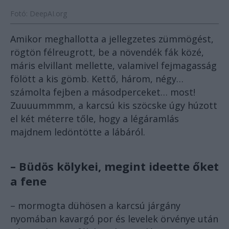
Fotó: DeepAI.org
Amikor meghallotta a jellegzetes zümmögést,
rögtön félreugrott, be a növendék fák közé,
máris elvillant mellette, valamivel fejmagasság
fölött a kis gömb. Kettő, három, négy…
számolta fejben a másodperceket… most!
Zuuuummmm, a karcsú kis szöcske úgy húzott
el két méterre tőle, hogy a légáramlás
majdnem ledöntötte a lábáról.
– Büdös kölykei, megint ideette őket
a fene
– mormogta dühösen a karcsú járgány
nyomában kavargó por és levelek örvénye után