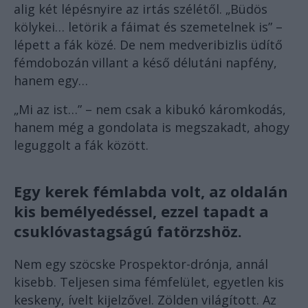
alig két lépésnyire az irtás szélétől. „Büdös
kölykei… letörik a fáimat és szemetelnek is” –
lépett a fák közé. De nem medveribizlis üdítő
fémdobozán villant a késő délutáni napfény,
hanem egy…
„Mi az ist…” – nem csak a kibukó káromkodás,
hanem még a gondolata is megszakadt, ahogy
leguggolt a fák között.
Egy kerek fémlabda volt, az oldalán
kis bemélyedéssel, ezzel tapadt a
csuklóvastagságú fatörzshöz.
Nem egy szöcske Prospektor-drónja, annál
kisebb. Teljesen sima fémfelület, egyetlen kis
keskeny, ívelt kijelzővel. Zölden világított. Az