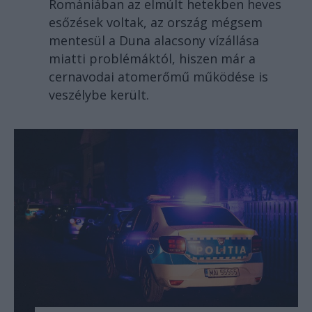
Romániában az elmúlt hetekben heves
esőzések voltak, az ország mégsem
mentesül a Duna alacsony vízállása
miatti problémáktól, hiszen már a
cernavodai atomerőmű működése is
veszélybe került.