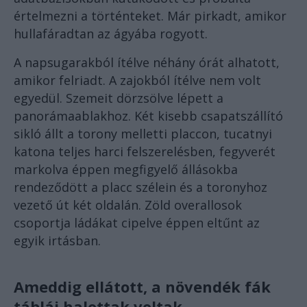
értelmezni a történteket. Már pirkadt, amikor
hullafáradtan az ágyába rogyott.
A napsugarakból ítélve néhány órát alhatott,
amikor felriadt. A zajokból ítélve nem volt
egyedül. Szemeit dörzsölve lépett a
panorámaablakhoz. Két kisebb csapatszállító
sikló állt a torony melletti placcon, tucatnyi
katona teljes harci felszerelésben, fegyverét
markolva éppen megfigyelő állásokba
rendeződött a placc szélein és a toronyhoz
vezető út két oldalán. Zöld overallosok
csoportja ládákat cipelve éppen eltűnt az
egyik irtásban.
Ameddig ellátott, a növendék fák
táblái halottak voltak.