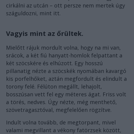
cirkálni az utcán – ott persze nem mertek úgy
száguldozni, mint itt.
Vagyis mint az őrültek.
Mielőtt rájuk mordult volna, hogy na mi van,
srácok, a két fiú hanyatt-homlok felpattant a
két szöcskére és elhúzott. Egy hosszú
pillanatig nézte a szöcskék nyomában kavargó
kis porfelhőket, aztán megfordult és elindult a
torony felé. Félúton megállt, lehajolt,
bosszúsan vett fel egy méteres ágat. Friss volt
a törés, nedves. Úgy nézte, még menthető,
szövetragasztóval, megfelelően rögzítve.
Indult volna tovább, de megtorpant, mivel
valami megvillant a vékony fatörzsek között,