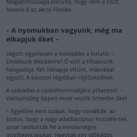
Magabiztossága elárulta, hogy nem a tiszt,
hanem ő az akció főnöke.
– A nyomukban vagyunk, még ma
elkapjuk őket –
vágott egyenesen a közepébe a kutató. –
Emlékszik Wecklerre? Ő volt a tiltakozók
hangadója. Két hónapja eltűnt, másokkal
együtt. A kászoni régióban rejtőzködnek.
A százados a csuklótermináljára pillantott. –
Valószínűleg éppen most veszik őrizetbe őket.
– Egyelőre nem tudjuk, hogy csinálták, az
biztos, hogy a nagy adatbázishoz hozzáfértek,
azzal tanították fel a mesterséges
intelligenciájukat. Hagytak egy időkódos