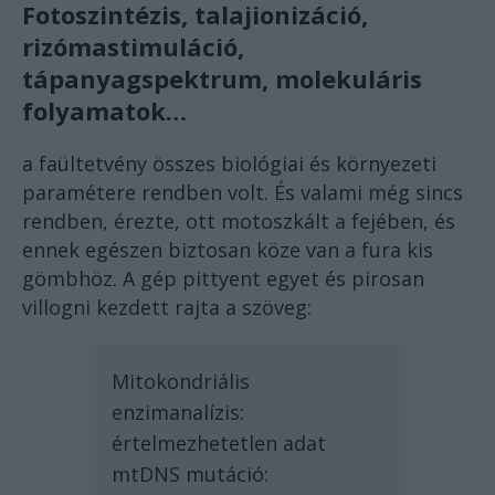
Fotoszintézis, talajionizáció,
rizómastimuláció,
tápanyagspektrum, molekuláris
folyamatok…
a faültetvény összes biológiai és környezeti
paramétere rendben volt. És valami még sincs
rendben, érezte, ott motoszkált a fejében, és
ennek egészen biztosan köze van a fura kis
gömbhöz. A gép pittyent egyet és pirosan
villogni kezdett rajta a szöveg:
Mitokondriális
enzimanalízis:
értelmezhetetlen adat
mtDNS mutáció: