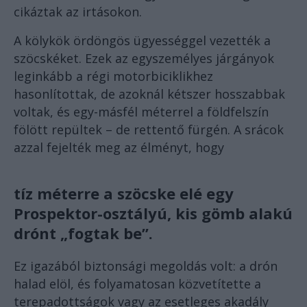
cikáztak az irtásokon.
A kölykök ördöngös ügyességgel vezették a
szöcskéket. Ezek az egyszemélyes járgányok
leginkább a régi motorbiciklikhez
hasonlítottak, de azoknál kétszer hosszabbak
voltak, és egy-másfél méterrel a földfelszín
fölött repültek – de rettentő fürgén. A srácok
azzal fejelték meg az élményt, hogy
tíz méterre a szöcske elé egy
Prospektor-osztályú, kis gömb alakú
drónt „fogtak be”.
Ez igazából biztonsági megoldás volt: a drón
halad elöl, és folyamatosan közvetítette a
terepadottságok vagy az esetleges akadály