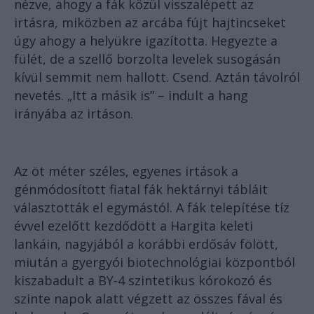
nézve, ahogy a fák közül visszalépett az
irtásra, miközben az arcába fújt hajtincseket
úgy ahogy a helyükre igazította. Hegyezte a
fülét, de a szellő borzolta levelek susogásán
kívül semmit nem hallott. Csend. Aztán távolról
nevetés. „Itt a másik is” – indult a hang
irányába az irtáson.
Az öt méter széles, egyenes irtások a
génmódosított fiatal fák hektárnyi tábláit
választották el egymástól. A fák telepítése tíz
évvel ezelőtt kezdődött a Hargita keleti
lankáin, nagyjából a korábbi erdősáv fölött,
miután a gyergyói biotechnológiai központból
kiszabadult a BY-4 szintetikus kórokozó és
szinte napok alatt végzett az összes fával és