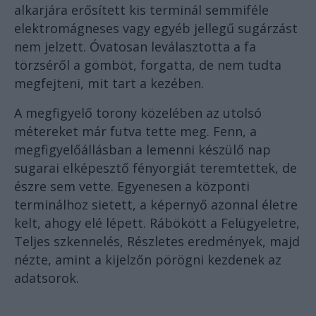
alkarjára erősített kis terminál semmiféle
elektromágneses vagy egyéb jellegű sugárzást
nem jelzett. Óvatosan leválasztotta a fa
törzséről a gömböt, forgatta, de nem tudta
megfejteni, mit tart a kezében.
A megfigyelő torony közelében az utolsó
métereket már futva tette meg. Fenn, a
megfigyelőállásban a lemenni készülő nap
sugarai elképesztő fényorgiát teremtettek, de
észre sem vette. Egyenesen a központi
terminálhoz sietett, a képernyő azonnal életre
kelt, ahogy elé lépett. Rábökött a Felügyeletre,
Teljes szkennelés, Részletes eredmények, majd
nézte, amint a kijelzőn pörögni kezdenek az
adatsorok.