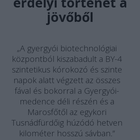
erdélyi történet a
jövőből
„A gyergyói biotechnológiai
központból kiszabadult a BY-4
szintetikus kórokozó és szinte
napok alatt végzett az összes
fával és bokorral a Gyergyói-
medence déli részén és a
Marosfőtől az egykori
Tusnádfürdőig húzódó hetven
kilométer hosszú sávban.”