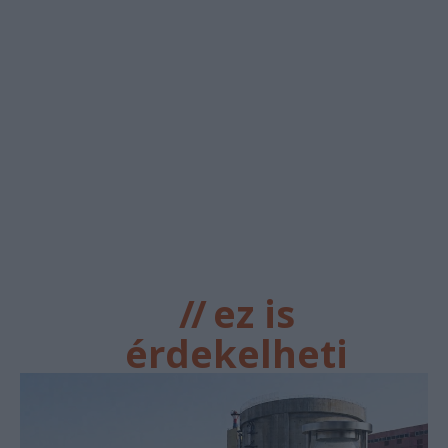
//
ez is
érdekelheti