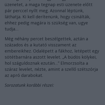
üzenetet, a maga tegnap esti üzenete előtt
pár perccel nyílt meg. Azonnal léptünk,
láthatja. Ki kell derítenünk, hogy csinálták,
ehhez pedig magára is szükség van, ugye
tudja…
Még néhány percet beszélgettek, aztán a
százados és a kutató visszament az
embereikhez. Odalépett a fákhoz, letépett egy
sötétbarnára aszott levelet. „A büdös kölykei,
hol száguldoznak ezután…” Elmorzsolta a
száraz levelet, nézte, amint a szellő szétszórja
az apró darabokat.
Sorozatunk korábbi részei: