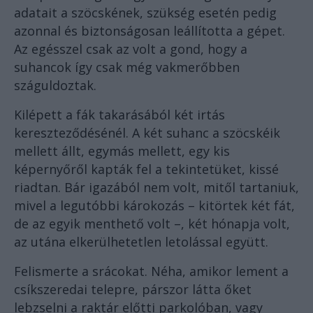
adatait a szöcskének, szükség esetén pedig
azonnal és biztonságosan leállította a gépet.
Az egésszel csak az volt a gond, hogy a
suhancok így csak még vakmerőbben
száguldoztak.
Kilépett a fák takarásából két irtás
kereszteződésénél. A két suhanc a szöcskéik
mellett állt, egymás mellett, egy kis
képernyőről kapták fel a tekintetüket, kissé
riadtan. Bár igazából nem volt, mitől tartaniuk,
mivel a legutóbbi károkozás – kitörtek két fát,
de az egyik menthető volt –, két hónapja volt,
az utána elkerülhetetlen letolással együtt.
Felismerte a srácokat. Néha, amikor lement a
csíkszeredai telepre, párszor látta őket
lebzselni a raktár előtti parkolóban, vagy