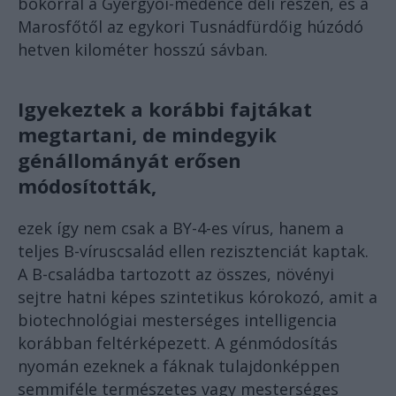
bokorral a Gyergyói-medence déli részén, és a
Marosfőtől az egykori Tusnádfürdőig húzódó
hetven kilométer hosszú sávban.
Igyekeztek a korábbi fajtákat
megtartani, de mindegyik
génállományát erősen
módosították,
ezek így nem csak a BY-4-es vírus, hanem a
teljes B-víruscsalád ellen rezisztenciát kaptak.
A B-családba tartozott az összes, növényi
sejtre hatni képes szintetikus kórokozó, amit a
biotechnológiai mesterséges intelligencia
korábban feltérképezett. A génmódosítás
nyomán ezeknek a fáknak tulajdonképpen
semmiféle természetes vagy mesterséges