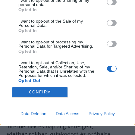
de a kis gömböt akár korábban is
I want to opt-out of the Sharing of my
personal data.
elhelyezhették. Akárkik voltak, észrevétlenül
Opted In
jutottak be, kijátszva nem csak a központi
I want to opt-out of the Sale of my
szkennert, hanem a megfigyelő drónokat is.
Personal Data.
Opted In
Újraindította a teljes rendszert és még kétszer
I want to opt-out of processing my
lefuttatta az elemzést. Ugyanaz volt az
Personal Data for Targeted Advertising.
Opted In
eredmény, csak az érintett terület felülete
nőtt meg kissé.
I want to opt-out of Collection, Use,
Retention, Sale, and/or Sharing of my
Personal Data that Is Unrelated with the
Purposes for which it was collected.
Az az anomália terjed.
Opted Out
CONFIRM
Néhány mondatos rövid jelentést készített a
központnak, csatolta az elemzés eredményeit
és a legmagasabb szintű sürgősségi jelzéssel
Data Deletion
Data Access
Privacy Policy
küldte el az üzenetet. Aztán nekifeküdt az
internetnek és hajnalig keresgélt,
adatbázisokban kutakodott és próbálta