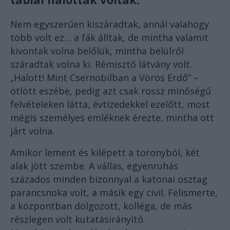
Nem egyszerűen kiszáradtak, annál valahogy
több volt ez… a fák álltak, de mintha valamit
kivontak volna belőlük, mintha belülről
száradtak volna ki. Rémisztő látvány volt.
„Halott! Mint Csernobilban a Vörös Erdő” –
ötlött eszébe, pedig azt csak rossz minőségű
felvételeken látta, évtizedekkel ezelőtt, most
mégis személyes emléknek érezte, mintha ott
járt volna.
Amikor lement és kilépett a toronyból, két
alak jött szembe. A vállas, egyenruhás
százados minden bizonnyal a katonai osztag
parancsnoka volt, a másik egy civil. Felismerte,
a központban dolgozott, kolléga, de más
részlegen volt kutatásirányító.