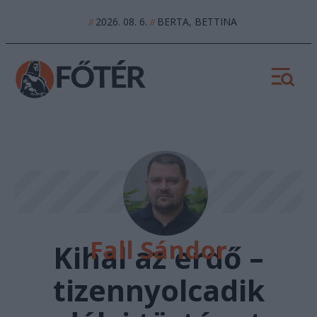
2026. 08. 6.
BERTA, BETTINA
//
//
Fall Sándor
Kihal az erdő –
tizennyolcadik