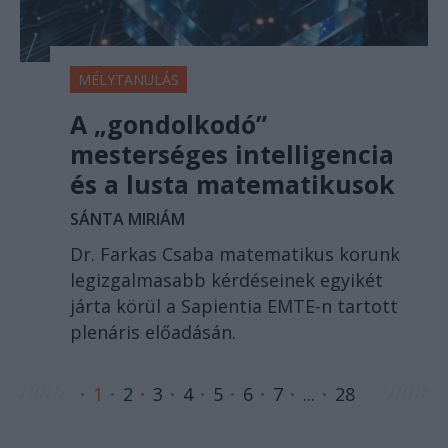
MÉLYTANULÁS
A „gondolkodó”
mesterséges intelligencia
és a lusta matematikusok
SÁNTA MIRIÁM
Dr. Farkas Csaba matematikus korunk
legizgalmasabb kérdéseinek egyikét
járta körül a Sapientia EMTE-n tartott
plenáris előadásán.
1
2
3
4
5
6
7
...
28