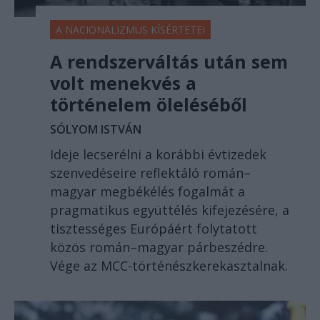
A NACIONALIZMUS KÍSÉRTETEI
A rendszerváltás után sem
volt menekvés a
történelem öleléséből
SÓLYOM ISTVÁN
Ideje lecserélni a korábbi évtizedek
szenvedéseire reflektáló román–
magyar megbékélés fogalmát a
pragmatikus együttélés kifejezésére, a
tisztességes Európáért folytatott
közös román–magyar párbeszédre.
Vége az MCC-történészkerekasztalnak.