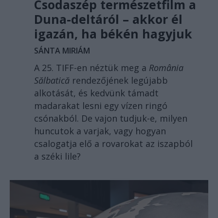
Csodaszép természetfilm a
Duna-deltáról – akkor él
igazán, ha békén hagyjuk
SÁNTA MIRIÁM
A 25. TIFF-en néztük meg a
România
Sălbatică
rendezőjének legújabb
alkotását, és kedvünk támadt
madarakat lesni egy vízen ringó
csónakból. De vajon tudjuk-e, milyen
huncutok a varjak, vagy hogyan
csalogatja elő a rovarokat az iszapból
a széki lile?