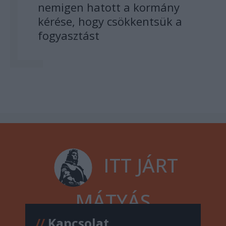
nemigen hatott a kormány
kérése, hogy csökkentsük a
fogyasztást
ITT JÁRT
MÁTYÁS
//
Kapcsolat