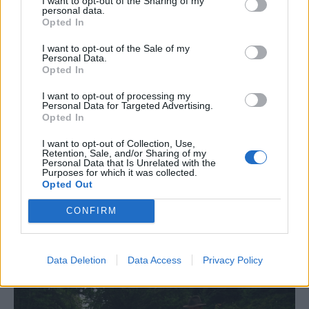
I want to opt-out of the Sharing of my
personal data.
KOMPENZÁCIÓ
Opted In
A sakkvilág elitjét is
I want to opt-out of the Sale of my
Personal Data.
megizzasztotta a
Opted In
világbajnoki címre hajtó
I want to opt-out of processing my
Balog Ronaldo
Personal Data for Targeted Advertising.
Opted In
SÓLYOM ISTVÁN
I want to opt-out of Collection, Use,
Az immár hétéves szatmárnémeti
Retention, Sale, and/or Sharing of my
Personal Data that Is Unrelated with the
tehetség játékszenvedélyét, kitartását
Purposes for which it was collected.
Opted Out
és lendületét a profi sakk árnyoldalai
sem kezdhették ki. A sakkzseni
CONFIRM
édesapjával, Balog Cristiannal
beszélgettünk.
Data Deletion
Data Access
Privacy Policy