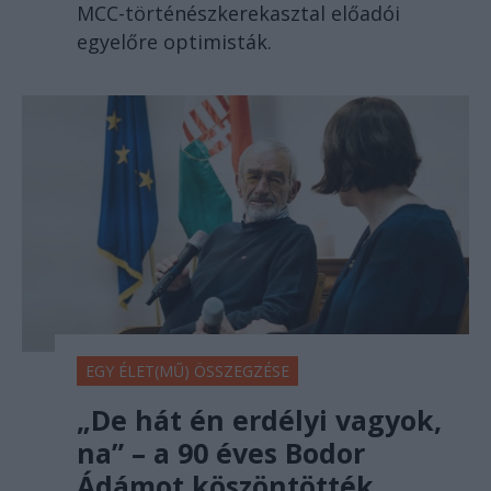
MCC-történészkerekasztal előadói
egyelőre optimisták.
EGY ÉLET(MŰ) ÖSSZEGZÉSE
„De hát én erdélyi vagyok,
na” – a 90 éves Bodor
Ádámot köszöntötték