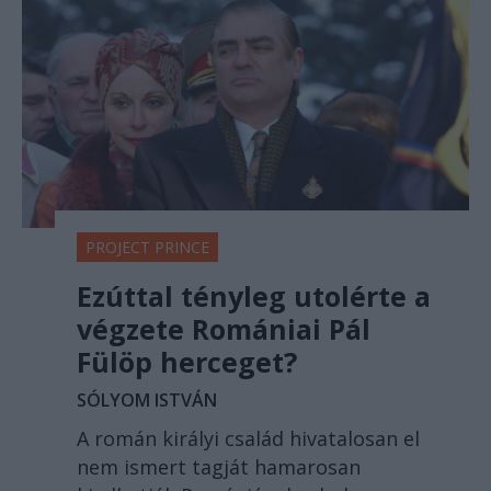
PROJECT PRINCE
Ezúttal tényleg utolérte a
végzete Romániai Pál
Fülöp herceget?
SÓLYOM ISTVÁN
A román királyi család hivatalosan el
nem ismert tagját hamarosan