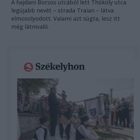
A hajdani Borsos utcából lett Thököly utca
legújabb nevét – strada Traian – látva
elmosolyodott. Valami azt súgta, lesz itt
még látnivaló.