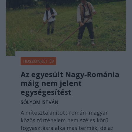
HUSZONKÉT ÉV
Az egyesült Nagy-Románia
máig nem jelent
egységesítést
SÓLYOM ISTVÁN
A mítosztalanított román–magyar
közös történelem nem széles körű
fogyasztásra alkalmas termék, de az