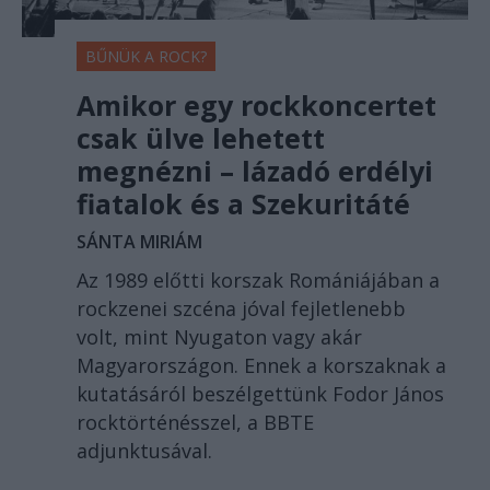
BŰNÜK A ROCK?
Amikor egy rockkoncertet
csak ülve lehetett
megnézni – lázadó erdélyi
fiatalok és a Szekuritáté
SÁNTA MIRIÁM
Az 1989 előtti korszak Romániájában a
rockzenei szcéna jóval fejletlenebb
volt, mint Nyugaton vagy akár
Magyarországon. Ennek a korszaknak a
kutatásáról beszélgettünk Fodor János
rocktörténésszel, a BBTE
adjunktusával.