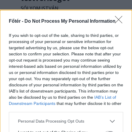
SÓLYOM ISTVÁN
Az 1989 előtti etnikai egyenlőség
Főtér -
Do Not Process My Personal Information
matematikája alapján tizenegy magyar
diák nem tett ki hét embert. Utolsó
If you wish to opt-out of the sale, sharing to third parties, or
előtti felvonásához érkezett az MCC-
processing of your personal or sensitive information for
targeted advertising by us, please use the below opt-out
történészkerekasztal.
section to confirm your selection. Please note that after your
opt-out request is processed you may continue seeing
interest-based ads based on personal information utilized by
us or personal information disclosed to third parties prior to
your opt-out. You may separately opt-out of the further
disclosure of your personal information by third parties on the
IAB’s list of downstream participants. This information may
also be disclosed by us to third parties on the
IAB’s List of
Downstream Participants
that may further disclose it to other
third parties.
Personal Data Processing Opt Outs