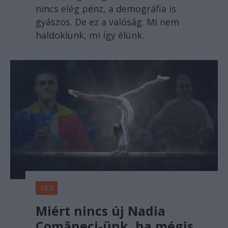
nincs elég pénz, a demográfia is
gyászos. De ez a valóság. Mi nem
haldoklunk, mi így élünk.
10.0
Miért nincs új Nadia
Comăneci-ünk, ha mégis