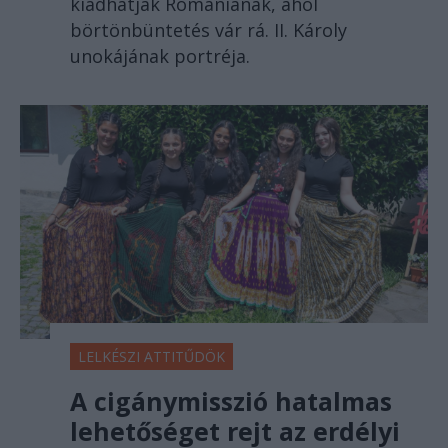
kiadhatják Romániának, ahol
börtönbüntetés vár rá. II. Károly
unokájának portréja.
LELKÉSZI ATTITŰDÖK
A cigánymisszió hatalmas
lehetőséget rejt az erdélyi