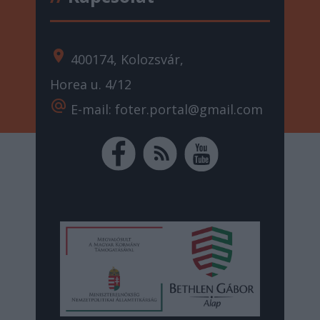
location_on
400174, Kolozsvár,
Horea u. 4/12
alternate_email
E-mail: foter.portal@gmail.com