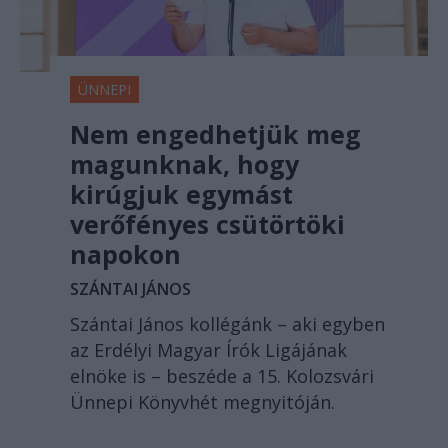
ÜNNEPI
Nem engedhetjük meg
magunknak, hogy
kirúgjuk egymást
verőfényes csütörtöki
napokon
SZÁNTAI JÁNOS
Szántai János kollégánk – aki egyben
az Erdélyi Magyar Írók Ligájának
elnöke is – beszéde a 15. Kolozsvári
Ünnepi Könyvhét megnyitóján.