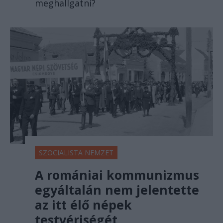
meghallgatni?
SZOCIALISTA NEMZET
A romániai kommunizmus
egyáltalán nem jelentette
az itt élő népek
testvériségét