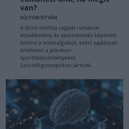
van?
SÓLYOM ISTVÁN
A dicső múltba ragadt romániai
közvélemény és sportvezetés képtelen
kitörni a nosztalgiából, ezért sajátosan
értelmezi a jelenkori
sportteljesítményeket.
Szociológusnapokon jártunk.