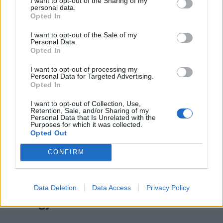
I want to opt-out of the Sharing of my
elfordulás a mindent félremagyarázó, dühtől,
personal data.
gyűlölettől fröcsögő véleményterroristáktól –
Opted In
legyenek bármilyen oldaliak is. Mert mindegyik
I want to opt-out of the Sale of my
csak felhasználja az aktuális témát – jelen
Personal Data.
Opted In
esetben egy Nobel-díjas író kiforgatott szavait
– a saját érdekei mentén.
I want to opt-out of processing my
Personal Data for Targeted Advertising.
Opted In
Azok, akik nem olvasták ugyan az életművet
(persze tisztelet a kivételnek), de ott
I want to opt-out of Collection, Use,
Retention, Sale, and/or Sharing of my
tolonganak a kommentekben az írót hamisan
Personal Data that Is Unrelated with the
Purposes for which it was collected.
magasztalók sorában, csak azért, hogy
Opted Out
műveltségük hamis látszatát keltsék,
CONFIRM
akik zsigerből gyűlölik a vak
hazafiságból gyűlölködőket, azok is
Data Deletion
Data Access
Privacy Policy
csak gyűlölködők maradnak.