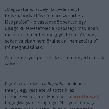
„Megosztja az erdélyi közvéleményt
Krasznahorkai László marosvásárhelyi
látogatása” – olvastam döbbenten egy
újságcikk felvezetőjét a közösségi médiában,
majd a kommentek meggyőztek arról, hogy
sokan valóban nem örülnek a „nemzetáruló”
író meghívásának.
Az előzmények persze ekkor már egyértelműek
voltak.
Egyrészt az olasz
La Repubblicá
nak adott
interjú egy részlete váltotta ki az
ellenérzéseket, amelyben az író
arról beszél,
hogy „Magyarország egy tébolyda”, ő maga