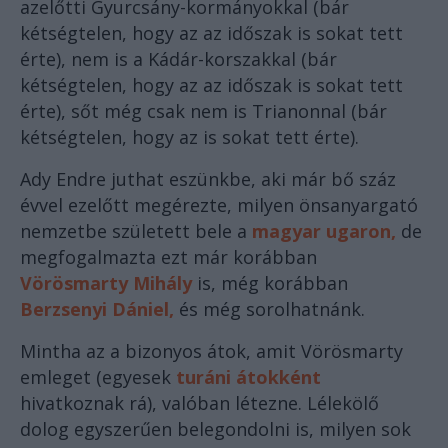
azelőtti Gyurcsány-kormányokkal (bár
kétségtelen, hogy az az időszak is sokat tett
érte), nem is a Kádár-korszakkal (bár
kétségtelen, hogy az az időszak is sokat tett
érte), sőt még csak nem is Trianonnal (bár
kétségtelen, hogy az is sokat tett érte).
Ady Endre juthat eszünkbe, aki már bő száz
évvel ezelőtt megérezte, milyen önsanyargató
nemzetbe született bele a
magyar ugaron,
de
megfogalmazta ezt már korábban
Vörösmarty Mihály
is, még korábban
Berzsenyi Dániel,
és még sorolhatnánk.
Mintha az a bizonyos átok, amit Vörösmarty
emleget (egyesek
turáni átokként
hivatkoznak rá), valóban létezne. Lélekölő
dolog egyszerűen belegondolni is, milyen sok