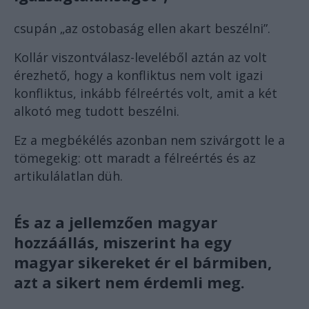
csupán „az ostobaság ellen akart beszélni”.
Kollár viszontválasz-leveléből aztán az volt
érezhető, hogy a konfliktus nem volt igazi
konfliktus, inkább félreértés volt, amit a két
alkotó meg tudott beszélni.
Ez a megbékélés azonban nem szivárgott le a
tömegekig: ott maradt a félreértés és az
artikulálatlan düh.
És az a jellemzően magyar
hozzáállás, miszerint ha egy
magyar sikereket ér el bármiben,
azt a sikert nem érdemli meg.