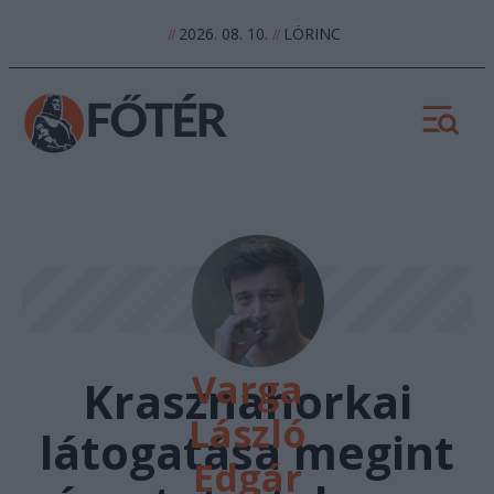
2026. 08. 10.
LÖRINC
//
//
Varga
Krasznahorkai
László
látogatása megint
Edgár