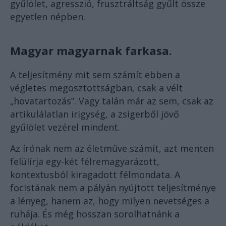
gyűlölet, agresszió, frusztráltság gyűlt össze
egyetlen népben.
Magyar magyarnak farkasa.
A teljesítmény mit sem számít ebben a
végletes megosztottságban, csak a vélt
„hovatartozás”. Vagy talán már az sem, csak az
artikulálatlan irigység, a zsigerből jövő
gyűlölet vezérel mindent.
Az írónak nem az életműve számít, azt menten
felülírja egy-két félremagyarázott,
kontextusból kiragadott félmondata. A
focistának nem a pályán nyújtott teljesítménye
a lényeg, hanem az, hogy milyen nevetséges a
ruhája. És még hosszan sorolhatnánk a