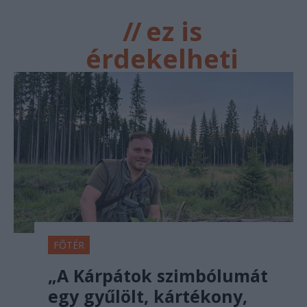
//
ez is
érdekelheti
FŐTÉR
„A Kárpátok szimbólumát
egy gyűlölt, kártékony,