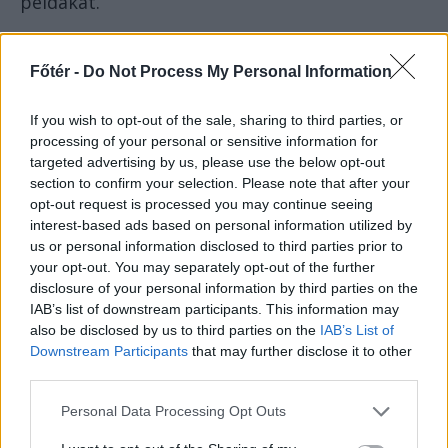
példákat.
Amikor erdélyi szerkesztőségek kampányolnak
– a szabadság hamis álcája mögé rejtve
Főtér -
Do Not Process My Personal Information
frusztrált rosszindulatukat – azért, hogy más
erdélyi szerkesztőségek megszűnjenek,
If you wish to opt-out of the sale, sharing to third parties, or
processing of your personal or sensitive information for
targeted advertising by us, please use the below opt-out
akkor is ez a megosztottság, ez a
section to confirm your selection. Please note that after your
opt-out request is processed you may continue seeing
gyűlölet, ez a gonoszság dolgozik.
interest-based ads based on personal information utilized by
us or personal information disclosed to third parties prior to
Korábban hittem benne, hogy lehet középen
your opt-out. You may separately opt-out of the further
disclosure of your personal information by third parties on the
maradni, meg lehet békíteni a két oldalt, át
IAB’s list of downstream participants. This information may
lehet beszélni a dolgokat, és lehet normálisan
also be disclosed by us to third parties on the
IAB’s List of
élni.
Downstream Participants
that may further disclose it to other
third parties.
Ma már ebben nem hiszek.
Personal Data Processing Opt Outs
Jobbára már csak a belső emigráció maradt, az