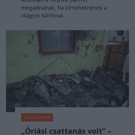
megadnának, ha elmehetnének a
világon bárhova.
SZÉKELYHON
„Óriási csattanás volt” –