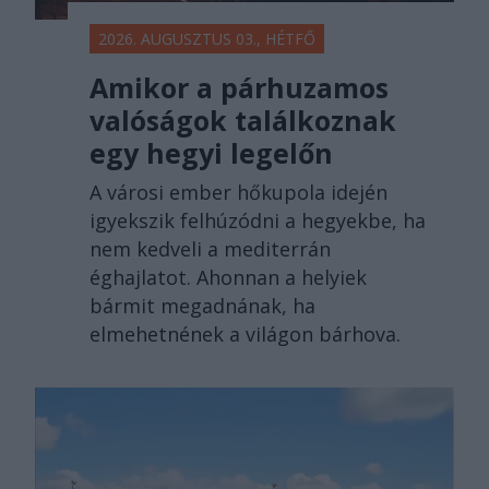
2026. AUGUSZTUS 03., HÉTFŐ
Amikor a párhuzamos
valóságok találkoznak
egy hegyi legelőn
A városi ember hőkupola idején
igyekszik felhúzódni a hegyekbe, ha
nem kedveli a mediterrán
éghajlatot. Ahonnan a helyiek
bármit megadnának, ha
elmehetnének a világon bárhova.