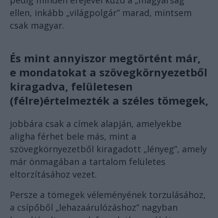
pedig minden erejével küzd a „magyarság”
ellen, inkább „világpolgár” marad, mintsem
csak magyar.
És mint annyiszor megtörtént már,
e mondatokat a szövegkörnyezetből
kiragadva, felületesen
(félre)értelmezték a széles tömegek,
jobbára csak a címek alapján, amelyekbe
aligha férhet bele más, mint a
szövegkörnyezetből kiragadott „lényeg”, amely
már önmagában a tartalom felületes
eltorzításához vezet.
Persze a tömegek véleményének torzulásához,
a csípőből „lehazaárulózáshoz” nagyban