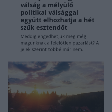
válság a mélyülő
politikai válsággal
együtt elhozhatja a hét
szűk esztendőt
Meddig engedhetjük meg még
magunknak a felelőtlen pazarlást? A
jelek szerint többé már nem.