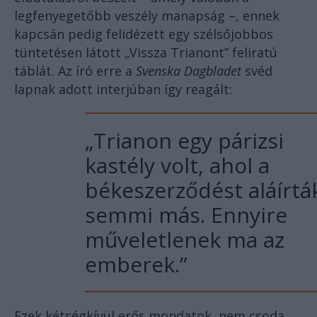
legfenyegetőbb veszély manapság –, ennek
kapcsán pedig felidézett egy szélsőjobbos
tüntetésen látott „Vissza Trianont” feliratú
táblát. Az író erre a
Svenska Dagbladet
svéd
lapnak adott interjúban így reagált:
„Trianon egy párizsi
kastély volt, ahol a
békeszerződést aláírtá
semmi más. Ennyire
műveletlenek ma az
emberek.”
Ezek kétségkívül erős mondatok, nem csoda,