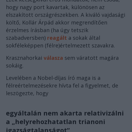
hogy nagy port kavartak, különösen az
elszakított országrészekben. A kiváló vajdasági
költő, Kollár Árpád akkor megrendítően
érzelmes írásban (ha úgy tetszik
szabadversben)
reagált
a sokak által
sokféleképpen (félre)értelmezett szavakra.
Krasznahorkai
válasza
sem váratott magára
sokáig.
Levelében a Nobel-díjas író maga is a
félreértelmezésekre hívta fel a figyelmet, de
leszögezte, hogy
egyáltalán nem akarta relativizálni
a „helyrehozhatatlan trianoni
igazságtalanságot”,