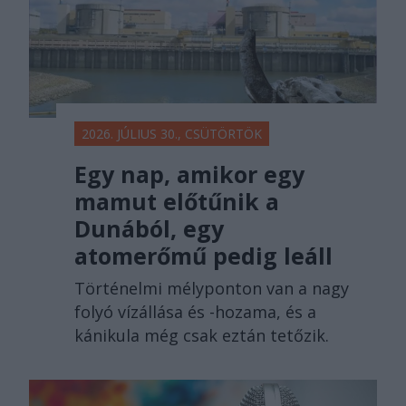
2026. JÚLIUS 30., CSÜTÖRTÖK
Egy nap, amikor egy
mamut előtűnik a
Dunából, egy
atomerőmű pedig leáll
Történelmi mélyponton van a nagy
folyó vízállása és -hozama, és a
kánikula még csak eztán tetőzik.