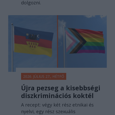
dolgozni.
2026. JÚLIUS 27., HÉTFŐ
Újra pezseg a kisebbségi
diszkriminációs koktél
A recept: végy két rész etnikai és
nyelvi, egy rész szexuális