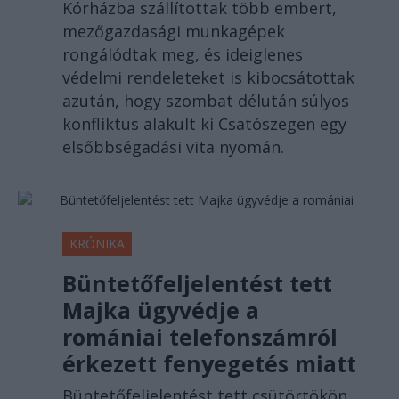
Kórházba szállítottak több embert,
mezőgazdasági munkagépek
rongálódtak meg, és ideiglenes
védelmi rendeleteket is kibocsátottak
azután, hogy szombat délután súlyos
konfliktus alakult ki Csatószegen egy
elsőbbségadási vita nyomán.
KRÓNIKA
Büntetőfeljelentést tett
Majka ügyvédje a
romániai telefonszámról
érkezett fenyegetés miatt
Büntetőfeljelentést tett csütörtökön