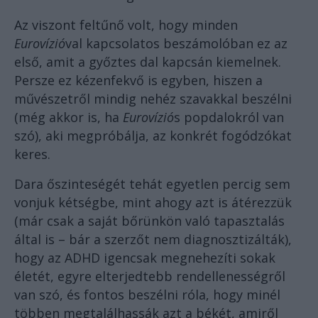
Az viszont feltűnő volt, hogy minden
Eurovízió
val kapcsolatos beszámolóban ez az
első, amit a győztes dal kapcsán kiemelnek.
Persze ez kézenfekvő is egyben, hiszen a
művészetről mindig nehéz szavakkal beszélni
(még akkor is, ha
Eurovízió
s popdalokról van
szó), aki megpróbálja, az konkrét fogódzókat
keres.
Dara őszinteségét tehát egyetlen percig sem
vonjuk kétségbe, mint ahogy azt is átérezzük
(már csak a saját bőrünkön való tapasztalás
által is – bár a szerzőt nem diagnosztizálták),
hogy az ADHD igencsak megnehezíti sokak
életét, egyre elterjedtebb rendellenességről
van szó, és fontos beszélni róla, hogy minél
többen megtalálhassák azt a békét, amiről