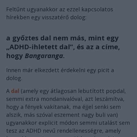
Feltűnt ugyanakkor az ezzel kapcsolatos
hírekben egy visszatérő dolog:
a győztes dal nem más, mint egy
„ADHD-ihletett dal”
, és az a címe,
hogy
Bangaranga
.
Innen már elkezdett érdekelni egy picit a
dolog.
A
dal
(amely egy átlagosan lebutított popdal,
semmi extra mondanivalóval, azt leszámítva,
hogy a fények vakítanak, ma éjjel senki sem
alszik, más szóval eszement nagy buli van)
ugyanakkor explicit módon semmi utalást sem
tesz az ADHD nevű rendellenességre, amely