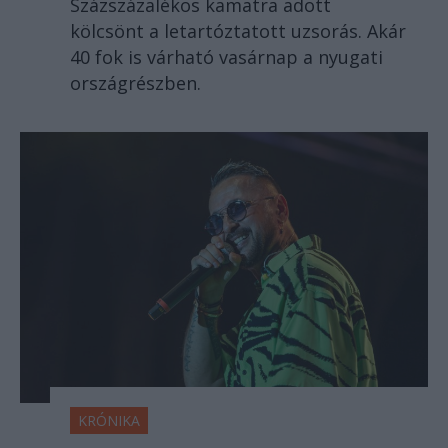
Százszázalékos kamatra adott
kölcsönt a letartóztatott uzsorás. Akár
40 fok is várható vasárnap a nyugati
országrészben.
KRÓNIKA