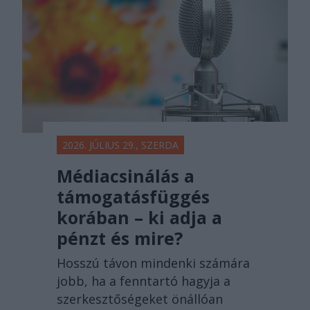
2026. JÚLIUS 29., SZERDA
Médiacsinálás a
támogatásfüggés
korában – ki adja a
pénzt és mire?
Hosszú távon mindenki számára
jobb, ha a fenntartó hagyja a
szerkesztőségeket önállóan