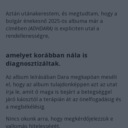
Aztán utánakerestem, és megtudtam, hogy a
bolgár énekesnő 2025-ös albuma már a
címében
(ADHDARA)
is expliciten utal a
rendellenességre,
amelyet korábban nála is
diagnosztizáltak.
Az album leírásában Dara megkapóan meséli
el, hogy az album tulajdonképpen azt az utat
írja le, amit ő maga is bejárt a betegséggel
járó káosztól a terápián át az önelfogadásig és
a megbékélésig.
Nincs okunk arra, hogy megkérdőjelezzük e
vallomás hitelességét.