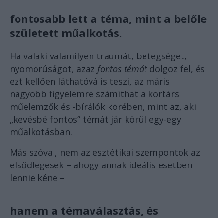
fontosabb lett a téma, mint a belőle
született műalkotás.
Ha valaki valamilyen traumát, betegséget,
nyomorúságot, azaz
fontos témát
dolgoz fel, és
ezt kellően láthatóvá is teszi, az máris
nagyobb figyelemre számíthat a kortárs
műelemzők és -bírálók körében, mint az, aki
„kevésbé fontos” témát jár körül egy-egy
műalkotásban.
Más szóval, nem az esztétikai szempontok az
elsődlegesek – ahogy annak ideális esetben
lennie kéne –
hanem a témaválasztás, és