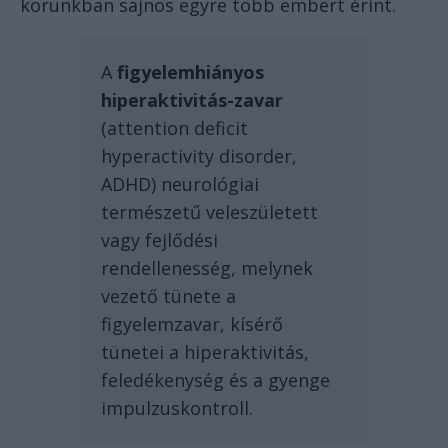
korunkban sajnos egyre több embert érint.
A
figyelemhiányos
hiperaktivitás-zavar
(attention deficit
hyperactivity disorder,
ADHD) neurológiai
természetű veleszületett
vagy fejlődési
rendellenesség, melynek
vezető tünete a
figyelemzavar, kísérő
tünetei a hiperaktivitás,
feledékenység és a gyenge
impulzuskontroll.