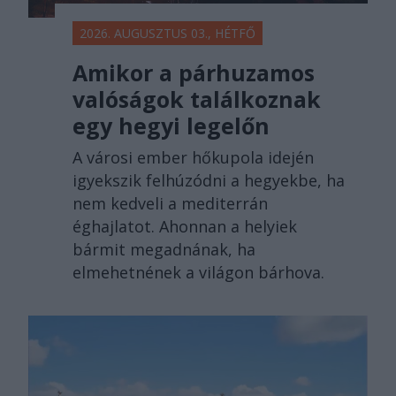
2026. AUGUSZTUS 03., HÉTFŐ
Amikor a párhuzamos
valóságok találkoznak
egy hegyi legelőn
A városi ember hőkupola idején
igyekszik felhúzódni a hegyekbe, ha
nem kedveli a mediterrán
éghajlatot. Ahonnan a helyiek
bármit megadnának, ha
elmehetnének a világon bárhova.