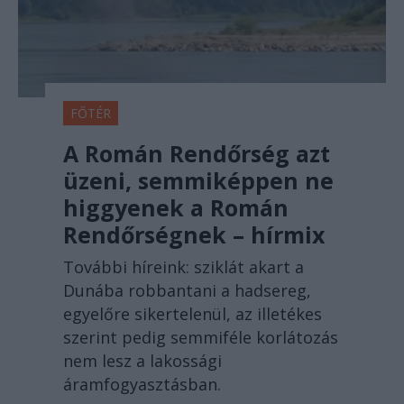
FŐTÉR
A Román Rendőrség azt
üzeni, semmiképpen ne
higgyenek a Román
Rendőrségnek – hírmix
További híreink: sziklát akart a
Dunába robbantani a hadsereg,
egyelőre sikertelenül, az illetékes
szerint pedig semmiféle korlátozás
nem lesz a lakossági
áramfogyasztásban.