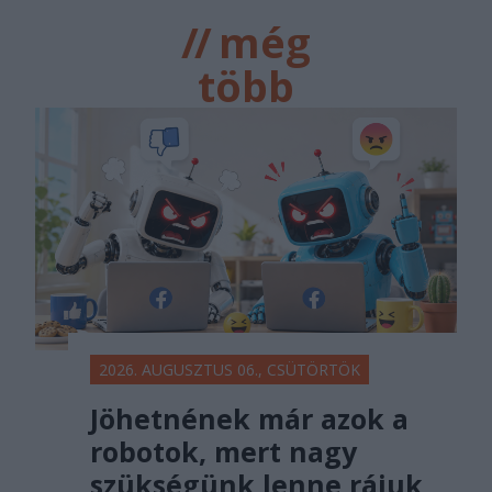
//
még
több
főtér.ro
2026. AUGUSZTUS 06., CSÜTÖRTÖK
Jöhetnének már azok a
robotok, mert nagy
szükségünk lenne rájuk