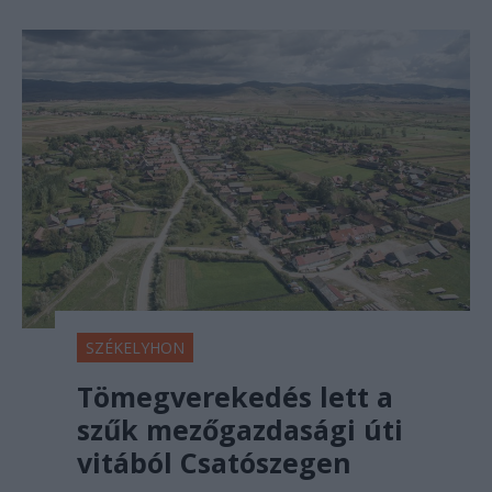
SZÉKELYHON
Tömegverekedés lett a
szűk mezőgazdasági úti
vitából Csatószegen