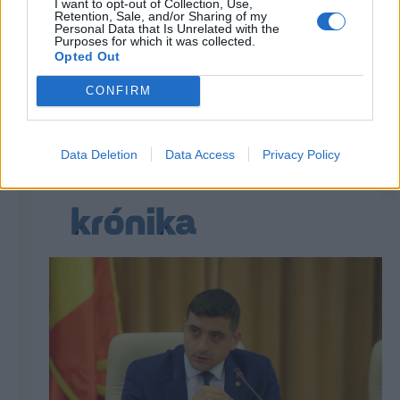
I want to opt-out of Collection, Use,
Mondd, hová utazol, és
Retention, Sale, and/or Sharing of my
Personal Data that Is Unrelated with the
megmondom, mire vágyik a
Purposes for which it was collected.
Opted Out
lelked
CONFIRM
Data Deletion
Data Access
Privacy Policy