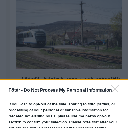
Másfél hétig buszok helyettesítik
a vonatokat a Székelyudvarhely–
Főtér -
Do Not Process My Personal Information
Segesvár vonalon
If you wish to opt-out of the sale, sharing to third parties, or
processing of your personal or sensitive information for
targeted advertising by us, please use the below opt-out
section to confirm your selection. Please note that after your
opt-out request is processed you may continue seeing