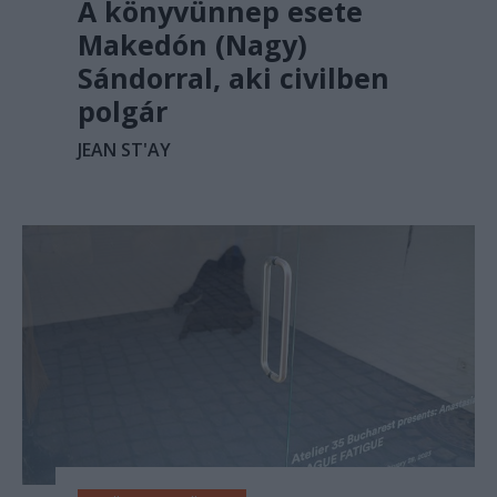
A könyvünnep esete
Makedón (Nagy)
Sándorral, aki civilben
polgár
JEAN ST'AY