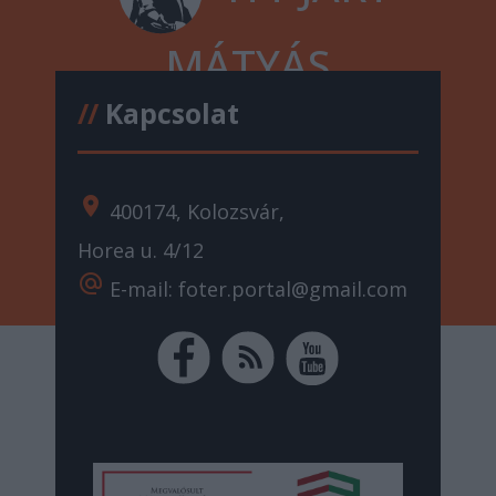
MÁTYÁS
//
Kapcsolat
location_on
400174, Kolozsvár,
Horea u. 4/12
alternate_email
E-mail: foter.portal@gmail.com