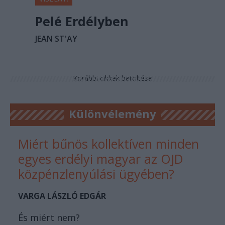
Pelé Erdélyben
JEAN ST'AY
Korábbi cikkek betöltése
Különvélemény
Miért bűnös kollektíven minden
egyes erdélyi magyar az OJD
közpénzlenyúlási ügyében?
VARGA LÁSZLÓ EDGÁR
És miért nem?