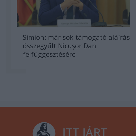
Simion: már sok támogató aláírás
összegyűlt Nicușor Dan
felfüggesztésére
ITT JÁRT