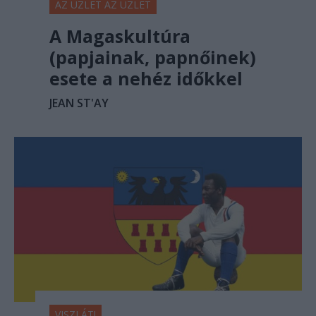
AZ ÜZLET AZ ÜZLET
A Magaskultúra
(papjainak, papnőinek)
esete a nehéz időkkel
JEAN ST'AY
VISZLÁT!