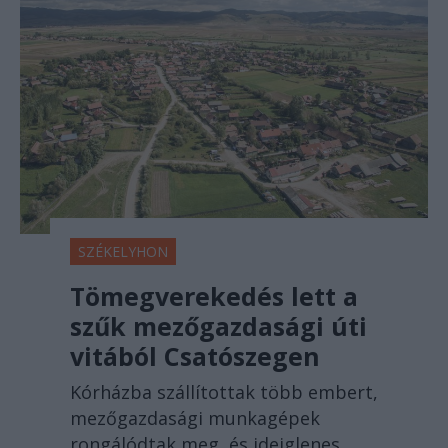
SZÉKELYHON
Tömegverekedés lett a
szűk mezőgazdasági úti
vitából Csatószegen
Kórházba szállítottak több embert,
mezőgazdasági munkagépek
rongálódtak meg, és ideiglenes