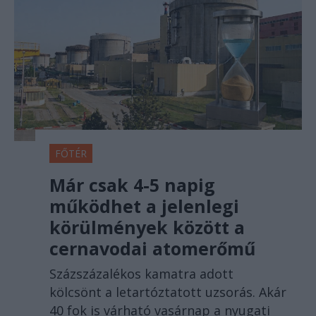
FŐTÉR
Már csak 4-5 napig
működhet a jelenlegi
körülmények között a
cernavodai atomerőmű
Százszázalékos kamatra adott
kölcsönt a letartóztatott uzsorás. Akár
40 fok is várható vasárnap a nyugati