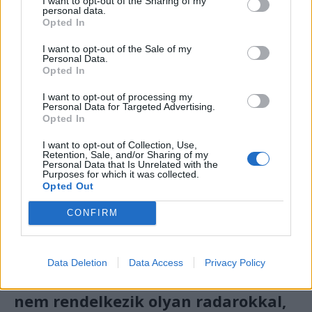
I want to opt-out of the Sharing of my
Vagy van? De ha van, miért nincs? Na, válasz
personal data.
Opted In
sincs.
I want to opt-out of the Sale of my
Aztán amikor valamennyire összeállt a
Personal Data.
Opted In
(siralmas, ám nyilvánosan nem vállalható) kép,
elkezdődött a magyarázkodás. Nicușor Dan
I want to opt-out of processing my
Personal Data for Targeted Advertising.
államelnök úr megszállottan és sűrű
Opted In
kézlengetéssel
ismételgette
sajtótájékoztatóján, hogy Románia nem tesz
I want to opt-out of Collection, Use,
Retention, Sale, and/or Sharing of my
mást, mint igyekszik alkalmazkodni a gyorsan
Personal Data that Is Unrelated with the
Purposes for which it was collected.
fejlődő, változó háborús technikához.
Opted Out
Magyarán: kedves szavazópolgárok, az van,
CONFIRM
hogy a háborús övezet közvetlen közelében
fekvő Románia (az igazán fejlett és dübörgő
ország, ja és NATO-tagállam)
Data Deletion
Data Access
Privacy Policy
nem rendelkezik olyan radarokkal,