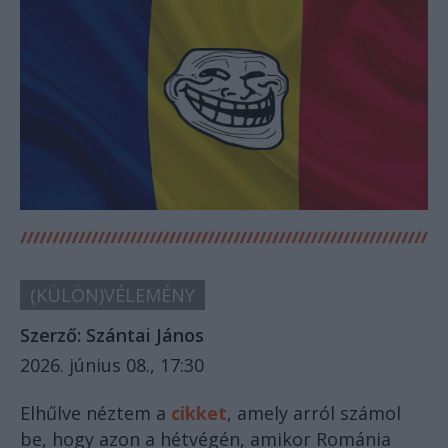
(KÜLÖN)VÉLEMÉNY
Szerző:
Szántai János
2026. június 08., 17:30
Elhűlve néztem a
cikket
, amely arról számol
be, hogy azon a hétvégén, amikor Románia