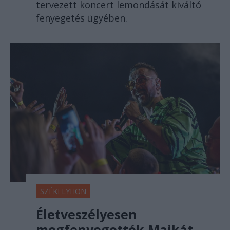
tervezett koncert lemondását kiváltó
fenyegetés ügyében.
SZÉKELYHON
Életveszélyesen
megfenyegették Majkát,