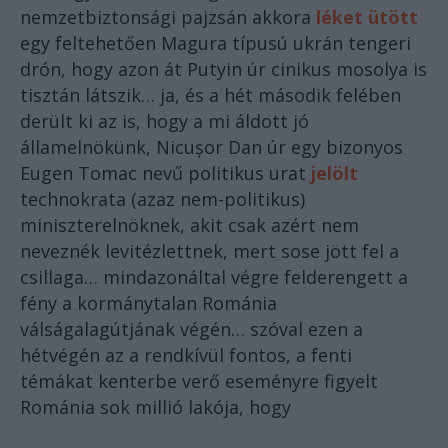
nemzetbiztonsági pajzsán akkora
léket ütött
egy feltehetően Magura típusú ukrán tengeri
drón, hogy azon át Putyin úr cinikus mosolya is
tisztán látszik… ja, és a hét második felében
derült ki az is, hogy a mi áldott jó
államelnökünk, Nicușor Dan úr egy bizonyos
Eugen Tomac nevű politikus urat
jelölt
technokrata (azaz nem-politikus)
miniszterelnöknek, akit csak azért nem
neveznék levitézlettnek, mert sose jött fel a
csillaga… mindazonáltal végre felderengett a
fény a kormánytalan Románia
válságalagútjának végén… szóval ezen a
hétvégén az a rendkívül fontos, a fenti
témákat kenterbe verő eseményre figyelt
Románia sok millió lakója, hogy