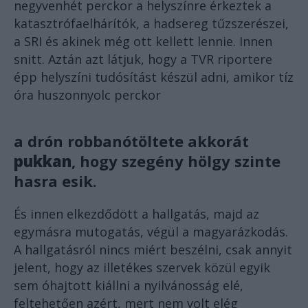
negyvenhét perckor a helyszínre érkeztek a
katasztrófaelhárítók, a hadsereg tűzszerészei,
a SRI és akinek még ott kellett lennie. Innen
snitt. Aztán azt látjuk, hogy a TVR riportere
épp helyszíni tudósítást készül adni, amikor tíz
óra huszonnyolc perckor
a drón robbanótöltete akkorát
pukkan
, hogy szegény hölgy szinte
hasra esik.
És innen elkezdődött a hallgatás, majd az
egymásra mutogatás, végül a magyarázkodás.
A hallgatásról nincs miért beszélni, csak annyit
jelent, hogy az illetékes szervek közül egyik
sem óhajtott kiállni a nyilvánosság elé,
feltehetően azért, mert nem volt elég