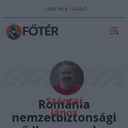
2026. 08. 8.
LÁSZLÓ
//
//
Szántai
Románia
János
nemzetbiztonsági