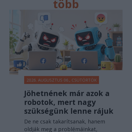
több
főtér.ro
2026. AUGUSZTUS 06., CSÜTÖRTÖK
Jöhetnének már azok a
robotok, mert nagy
szükségünk lenne rájuk
De ne csak takarítsanak, hanem
oldják meg a problémáinkat,