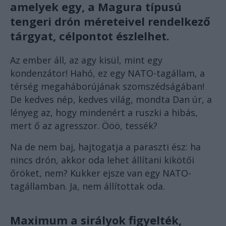
amelyek egy, a Magura típusú
tengeri drón méreteivel rendelkező
tárgyat, célpontot észlelhet.
Az ember áll, az agy kisül, mint egy
kondenzátor! Hahó, ez egy NATO-tagállam, a
térség megaháborújának szomszédságában!
De kedves nép, kedves világ, mondta Dan úr, a
lényeg az, hogy mindenért a ruszki a hibás,
mert ő az agresszor. Ööö, tessék?
Na de nem baj, hajtogatja a paraszti ész: ha
nincs drón, akkor oda lehet állítani kikötői
őröket, nem? Kukker ejsze van egy NATO-
tagállamban. Ja, nem állítottak oda.
Maximum a sirályok figyelték,