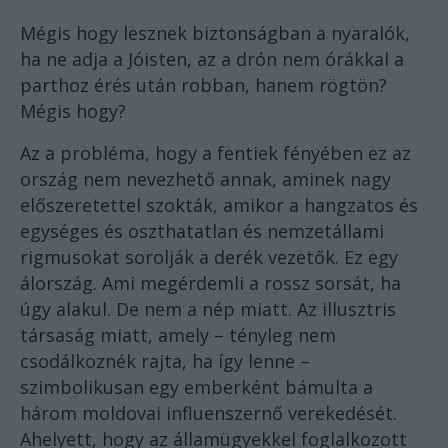
Mégis hogy lesznek biztonságban a nyaralók,
ha ne adja a Jóisten, az a drón nem órákkal a
parthoz érés után robban, hanem rögtön?
Mégis hogy?
Az a probléma, hogy a fentiek fényében ez az
ország nem nevezhető annak, aminek nagy
előszeretettel szokták, amikor a hangzatos és
egységes és oszthatatlan és nemzetállami
rigmusokat sorolják a derék vezetők. Ez egy
álország. Ami megérdemli a rossz sorsát, ha
úgy alakul. De nem a nép miatt. Az illusztris
társaság miatt, amely – tényleg nem
csodálkoznék rajta, ha így lenne –
szimbolikusan egy emberként bámulta a
három moldovai influenszernő verekedését.
Ahelyett, hogy az államügyekkel foglalkozott