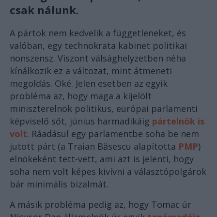
csak nálunk.
A pártok nem kedvelik a függetleneket, és
valóban, egy technokrata kabinet politikai
nonszensz. Viszont válsághelyzetben néha
kínálkozik ez a változat, mint átmeneti
megoldás. Oké. Jelen esetben az egyik
probléma az, hogy maga a kijelölt
miniszterelnök politikus, európai parlamenti
képviselő sőt, június harmadikáig
pártelnök is
volt
. Ráadásul egy parlamentbe soha be nem
jutott párt (a Traian Băsescu alapította
PMP
)
elnökeként tett-vett, ami azt is jelenti, hogy
soha nem volt képes kivívni a választópolgárok
bár minimális bizalmát.
A másik probléma pedig az, hogy Tomac úr