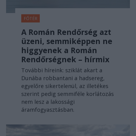
FŐTÉR
A Román Rendőrség azt
üzeni, semmiképpen ne
higgyenek a Román
Rendőrségnek – hírmix
További híreink: sziklát akart a
Dunába robbantani a hadsereg,
egyelőre sikertelenül, az illetékes
szerint pedig semmiféle korlátozás
nem lesz a lakossági
áramfogyasztásban.