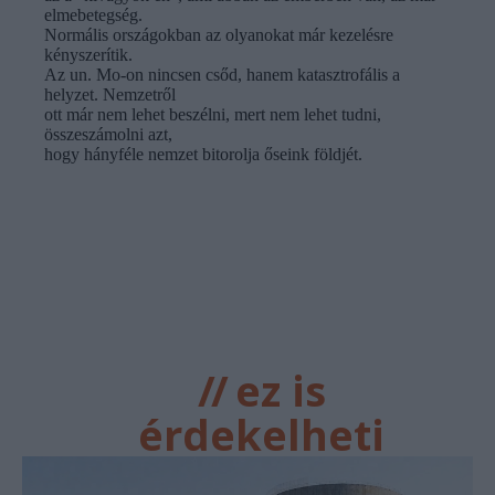
//
ez is
érdekelheti