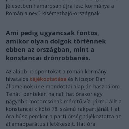
jó esetben hamarosan újra lesz kormánya a
Románia nevű kísértethajó-országnak.
Ami pedig ugyancsak fontos,
amikor olyan dolgok történnek
ebben az országban, mint a
konstancai drónrobbanás.
Az alábbi időpontokat a román kormány
hivatalos
tájékoztatása
és Nicușor Dan
államelnök úr elmondottai alapján használom.
Tehát: pénteken hajnali hat órakor egy
nagyobb motorcsónak méretű vízi jármű állt a
konstancai kikötő 78. számú rakpartjánál. Hat
óra húsz perckor a parti őrség tájékoztatta az
államapparátus illetékeseit. Hat óra