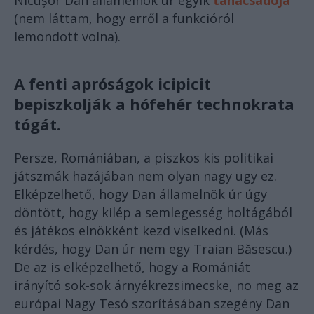
Nicușor Dan államelnök úr egyik
tanácsadója
(nem láttam, hogy erről a funkcióról
lemondott volna).
A fenti apróságok icipicit
bepiszkolják a hófehér technokrata
tógát.
Persze, Romániában, a piszkos kis politikai
játszmák hazájában nem olyan nagy ügy ez.
Elképzelhető, hogy Dan államelnök úr úgy
döntött, hogy kilép a semlegesség holtágából
és játékos elnökként kezd viselkedni. (Más
kérdés, hogy Dan úr nem egy Traian Băsescu.)
De az is elképzelhető, hogy a Romániát
irányító sok-sok árnyékrezsimecske, no meg az
európai Nagy Tesó szorításában szegény Dan