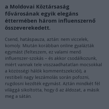
a Moldovai Köztársaság
fővárosának egyik elegáns
éttermében három influenszernő
összeverekedett.
Csend, hatáspauza, aztán: nem viccelek,
komoly. Miután korábban online gyalázták
egymást (felteszem, ez valami menő
influenszer-szokás – és akkor csodálkozunk,
miért vannak tele visszaadhatatlan mocsokkal
a közösségi hálók kommentszekciói), a
restibeli nagy leszámolás során pofozni,
rugdosni kezdték egymást. Aztán mindkét fél
világgá sikoltotta, hogy ő az áldozat, a másik
meg a sátán.