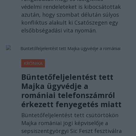
védelmi rendeleteket is kibocsátottak
azután, hogy szombat délután súlyos
konfliktus alakult ki Csatószegen egy
elsőbbségadási vita nyomán.
KRÓNIKA
Büntetőfeljelentést tett
Majka ügyvédje a
romániai telefonszámról
érkezett fenyegetés miatt
Büntetőfeljelentést tett csütörtökön
Majka romániai jogi képviselője a
sepsiszentgyörgyi Sic Feszt fesztiválra