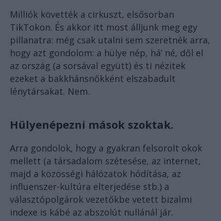
Milliók követték a cirkuszt, elsősorban
TikTokon. És akkor itt most álljunk meg egy
pillanatra: még csak utalni sem szeretnék arra,
hogy azt gondolom: a hülye nép, há’ né, dől el
az ország (a sorsával együtt) és ti nézitek
ezeket a bakkhánsnőkként elszabadult
lénytársakat. Nem.
Hülyenépezni mások szoktak.
Arra gondolok, hogy a gyakran felsorolt okok
mellett (a társadalom szétesése, az internet,
majd a közösségi hálózatok hódítása, az
influenszer-kultúra elterjedése stb.) a
választópolgárok vezetőkbe vetett bizalmi
indexe is kábé az abszolút nullánál jár.