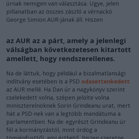
úrnak nemigen van választása. Ugye, jelen
pillanatban az összes zászló a vérnackó
George Simion AUR-jának áll. Hiszen
az AUR az a párt, amely a jelenlegi
válságban következetesen kitartott
amellett, hogy rendszerellenes.
Na de láttuk, hogy például a bizalmatlansági
indítvány esetében is a PSD
odasettenkedett
az AUR mellé. Ha Dan úr a nagykönyv szerint
cselekedett volna, szépen jelölte volna
miniszterelnöknek Sorin Grindeanu urat, mert
hát a PSD-nek van a legtöbb mandátuma a
parlamentben. Na de: egyrészt Grindeanu úr
fél a kormányzástól, mint ördög a
tömjénfüsttől, ami érthető, hiszen szeretne