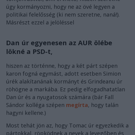
úgy kormányozni, hogy ne az övé legyen a
politikai felelősség (ki nem szeretne, naná!).
Másrészt ezzel a jelöléssel
Dan úr egyenesen az AUR ölébe
lökné a PSD-t,
hiszen az történne, hogy a két párt szépen
karon fogná egymást, adott esetben Simion
úrék alakítanának kormányt és Grindeanu úr
röhögne a markába. Ez pedig elfogadhatatlan
Dan úr és a nyugatosok számára (bár Fall
Sándor kolléga szépen
megírta
, hogy talán
hagyni kellene.)
Most tehát jön az, hogy Tomac úr egyezkedik a
pártokkal, röpködnek a nevek a levegőben és