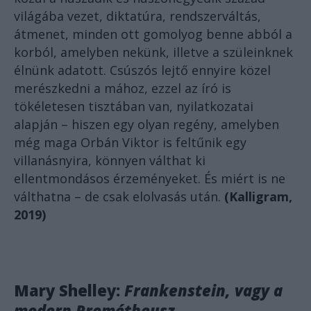
világába vezet, diktatúra, rendszerváltás,
átmenet, minden ott gomolyog benne abból a
korból, amelyben nekünk, illetve a szüleinknek
élnünk adatott. Csúszós lejtő ennyire közel
merészkedni a mához, ezzel az író is
tökéletesen tisztában van, nyilatkozatai
alapján – hiszen egy olyan regény, amelyben
még maga Orbán Viktor is feltűnik egy
villanásnyira, könnyen válthat ki
ellentmondásos érzeményeket. És miért is ne
válthatna – de csak elolvasás után.
(Kalligram,
2019)
Mary Shelley:
Frankenstein, vagy a
modern Prométheusz