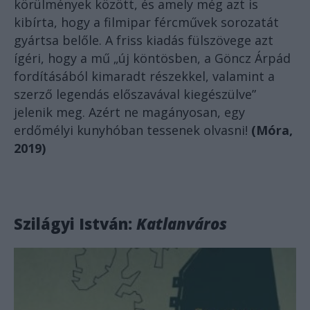
körülmények között, és amely még azt is
kibírta, hogy a filmipar fércművek sorozatát
gyártsa belőle. A friss kiadás fülszövege azt
ígéri, hogy a mű „új köntösben, a Göncz Árpád
fordításából kimaradt részekkel, valamint a
szerző legendás előszavával kiegészülve”
jelenik meg. Azért ne magányosan, egy
erdőmélyi kunyhóban tessenek olvasni!
(Móra,
2019)
Szilágyi István:
Katlanváros