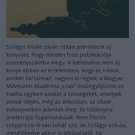
Szilágyi István
olyan ritkán jelentkezik új
könyvvel, hogy minden friss publikációja
eseményszámba megy. A
Katlanváros
nem új
könyv abban az értelemben, hogy az írások,
amiket tartalmaz, nagyon is régiek; a Magyar
Művészeti Akadémia „csak” összegyűjtötte és
kiadta egyben azokat a szövegeket, amelyek
annak idején, még az átkosban, az
Utunk
évkönyveiben jelentek meg, és többnyire
önéletrajzi fogantatásúak. Nem fikciós
szépprózáról van tehát szó, de Szilágyi stílusa,
mesélőkedve akkor is lebilincselő, ha