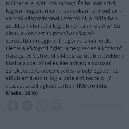
múlhat el a nyári szabadság. És ha már sci-fi,
legyen magyar, mert – bár sokan nem tudják –
vannak világszínvonalú szerzőink a műfajban.
Zsoldos Pétertől a legtöbben talán a
Távoli tűz
című, a
Kozmosz fantasztikus könyvek
sorozatban megjelent regényt ismerhetik,
illetve a
Viking
-trilógiát, amelynek ez a középső
darabja. A Metropolis Media az utóbbi években
kiadta a szerző teljes életművét; a sorozat
zárókötete
Az utolsó kísértés
, amely egyben az
előbb említett trilógia befejező része is. Jó
utazást a csillagközi térben!
(Metropolis
Media, 2019)