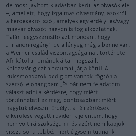
de most javított kiadásban kerül az olvasók elé
–, amellett, hogy izgalmas olvasmány, azokról
a kérdésekről szól, amelyek egy erdélyi és/vagy
magyar olvasót nagyon is foglalkoztatnak.
Talán leegyszerűsítő azt mondani, hogy
„Trianon-regény”, de a lényeg mégis benne van:
a Werner-család viszontagságainak története
Afrikától a románok által megszállt
Kolozsvárig ezt a traumát járja körül. A
kulcsmondatok pedig ott vannak rögtön a
szerzői előhangban: „És bár nem feladatom
választ adni a kérdésre, hogy miért
történhetett ez meg, pontosabban: miért
hagytuk elveszni Erdélyt, a félreértések
elkerülése végett röviden kijelentem, hogy
nem volt rá szükségünk, és azért nem kapjuk
vissza soha többé, mert úgysem tudnánk