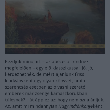
Kezdjük mindjárt – az ábécésorrendnek
megfelelően – egy élő klasszikussal. Jó, jó,
kérdezhetnék, de miért ajánlunk friss
kiadványként egy olyan könyvet, amin
szerencsés esetben az olvasni szerető
emberek már zsenge kamaszkorukban
túlesnek? Hát épp ez az: hogy nem
azt
ajánljuk.
Az, amit mi mindannyian
Nagy indiánkönyv
ként,