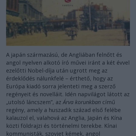
A japán származású, de Angliában felnőtt és
angol nyelven alkotó író művei iránt a két évvel
ezelőtti
Nobel-díja
után ugrott meg az
érdeklődés nálunkfelé – érthető, hogy az
Európa kiadó sorra jelenteti meg a szerző
regényeit és novelláit. Idén napvilágot látott az
„utolsó láncszem”, az
Árva korunkban
című
regény, amely a huszadik század első felébe
kalauzol el, valahová az Anglia, Japán és Kína
közti földrajzi és történelmi terekbe. Kínai
kommunisták, szovjet kémek, angol