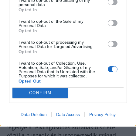
I want to opt-out of the Sharing of my
personal data.
Opted In
I want to opt-out of the Sale of my
Personal Data.
Opted In
I want to opt-out of processing my
Personal Data for Targeted Advertising.
Opted In
I want to opt-out of Collection, Use,
Retention, Sale, and/or Sharing of my
Personal Data that Is Unrelated with the
Purposes for which it was collected.
Opted Out
CONFIRM
Péterfy Gergely a
Kitömött barbár
ral
beírta
magát azon szerzők sorába, akiknek az új
Data Deletion
Data Access
Privacy Policy
művét látatlanban is várjuk. Idén megjelent
regénye a felvilágosodás korának díszletei
közül a huszadik és huszonegyedik század