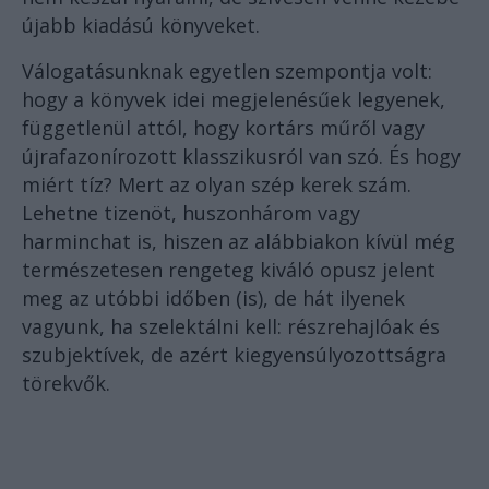
újabb kiadású könyveket.
Válogatásunknak egyetlen szempontja volt:
hogy a könyvek idei megjelenésűek legyenek,
függetlenül attól, hogy kortárs műről vagy
újrafazonírozott klasszikusról van szó. És hogy
miért tíz? Mert az olyan szép kerek szám.
Lehetne tizenöt, huszonhárom vagy
harminchat is, hiszen az alábbiakon kívül még
természetesen rengeteg kiváló opusz jelent
meg az utóbbi időben (is), de hát ilyenek
vagyunk, ha szelektálni kell: részrehajlóak és
szubjektívek, de azért kiegyensúlyozottságra
törekvők.