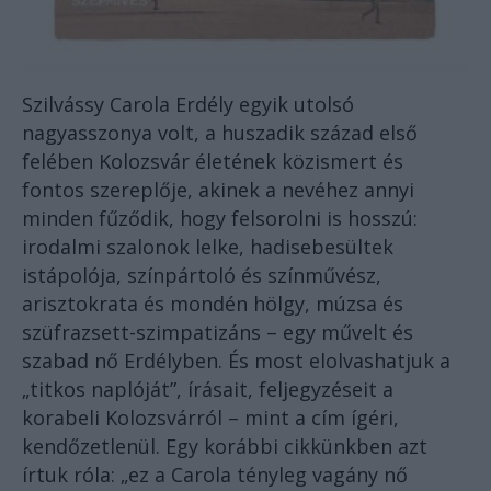
Szilvássy Carola Erdély egyik utolsó
nagyasszonya volt, a huszadik század első
felében Kolozsvár életének közismert és
fontos szereplője, akinek a nevéhez annyi
minden fűződik, hogy felsorolni is hosszú:
irodalmi szalonok lelke, hadisebesültek
istápolója, színpártoló és színművész,
arisztokrata és mondén hölgy, múzsa és
szüfrazsett-szimpatizáns – egy művelt és
szabad nő Erdélyben. És most elolvashatjuk a
„titkos naplóját”, írásait, feljegyzéseit a
korabeli Kolozsvárról – mint a cím ígéri,
kendőzetlenül. Egy korábbi cikkünkben azt
írtuk
róla: „ez a Carola tényleg vagány nő