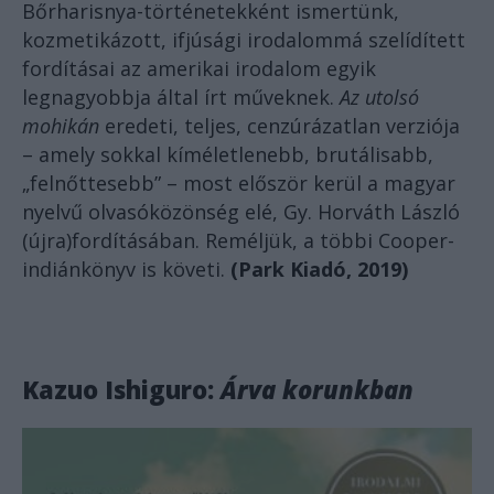
Bőrharisnya-történetekként ismertünk,
kozmetikázott, ifjúsági irodalommá szelídített
fordításai az amerikai irodalom egyik
legnagyobbja által írt műveknek.
Az utolsó
mohikán
eredeti, teljes, cenzúrázatlan verziója
– amely sokkal kíméletlenebb, brutálisabb,
„felnőttesebb” – most először kerül a magyar
nyelvű olvasóközönség elé, Gy. Horváth László
(újra)fordításában. Reméljük, a többi Cooper-
indiánkönyv is követi.
(Park Kiadó, 2019)
Kazuo Ishiguro:
Árva korunkban