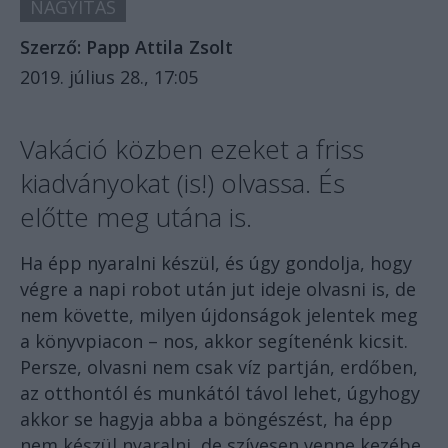
NAGYÍTÁS
Szerző:
Papp Attila Zsolt
2019. július 28., 17:05
Vakáció közben ezeket a friss
kiadványokat (is!) olvassa. És
előtte meg utána is.
Ha épp nyaralni készül, és úgy gondolja, hogy
végre a napi robot után jut ideje olvasni is, de
nem követte, milyen újdonságok jelentek meg
a könyvpiacon – nos, akkor segítenénk kicsit.
Persze, olvasni nem csak víz partján, erdőben,
az otthontól és munkától távol lehet, úgyhogy
akkor se hagyja abba a böngészést, ha épp
nem készül nyaralni, de szívesen venne kezébe