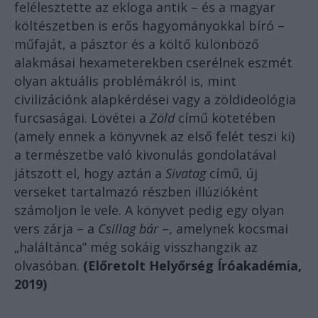
felélesztette az ekloga antik – és a magyar
költészetben is erős hagyományokkal bíró –
műfaját, a pásztor és a költő különböző
alakmásai hexameterekben cserélnek eszmét
olyan aktuális problémákról is, mint
civilizációnk alapkérdései vagy a zöldideológia
furcsaságai. Lövétei a
Zöld
című kötetében
(amely ennek a könyvnek az első felét teszi ki)
a természetbe való kivonulás gondolatával
játszott el, hogy aztán a
Sivatag
című, új
verseket tartalmazó részben illúzióként
számoljon le vele. A könyvet pedig egy olyan
vers zárja – a
Csillag bár
–, amelynek kocsmai
„haláltánca” még sokáig visszhangzik az
olvasóban.
(Előretolt Helyőrség Íróakadémia,
2019)