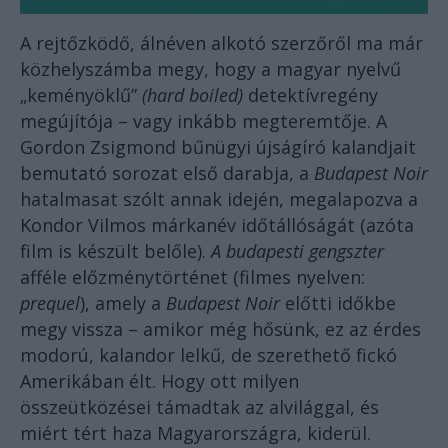
A rejtőzködő, álnéven alkotó szerzőről ma már
közhelyszámba megy, hogy a magyar nyelvű
„keményöklű”
(hard boiled)
detektívregény
megújítója – vagy inkább megteremtője. A
Gordon Zsigmond bűnügyi újságíró kalandjait
bemutató sorozat első darabja, a
Budapest Noir
hatalmasat szólt annak idején, megalapozva a
Kondor Vilmos márkanév időtállóságát (azóta
film is készült belőle).
A budapesti gengszter
afféle előzménytörténet (filmes nyelven:
prequel
), amely a
Budapest Noir
előtti időkbe
megy vissza – amikor még hősünk, ez az érdes
modorú, kalandor lelkű, de szerethető fickó
Amerikában élt. Hogy ott milyen
összeütközései támadtak az alvilággal, és
miért tért haza Magyarországra, kiderül.