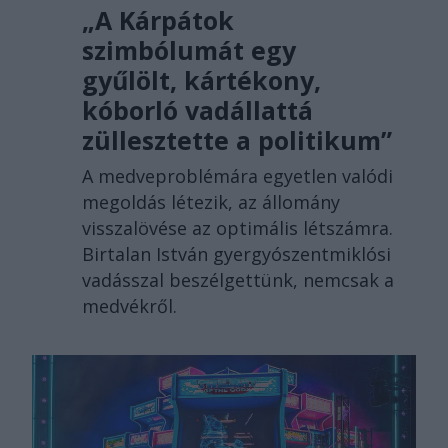
„A Kárpátok
szimbólumát egy
gyűlölt, kártékony,
kóborló vadállattá
züllesztette a politikum”
A medveproblémára egyetlen valódi
megoldás létezik, az állomány
visszalövése az optimális létszámra.
Birtalan István gyergyószentmiklósi
vadásszal beszélgettünk, nemcsak a
medvékről.