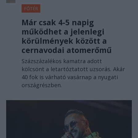
FŐTÉR
Már csak 4-5 napig
működhet a jelenlegi
körülmények között a
cernavodai atomerőmű
Százszázalékos kamatra adott
kölcsönt a letartóztatott uzsorás. Akár
40 fok is várható vasárnap a nyugati
országrészben.