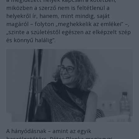
miközben a szerző nem is feltétlenül a
helyekről ír, hanem, mint mindig, saját
magáról – folyton „meghekkelik az emlékei” –,
„szinte a születéstől egészen az elképzelt szép
és könnyű halálig”.
A hányódásnak – amint az egyik
beszélgetőtárs, Péter Blanka megjegyzi –