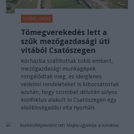
SZÉKELYHON
Tömegverekedés lett a
szűk mezőgazdasági úti
vitából Csatószegen
Kórházba szállítottak több embert,
mezőgazdasági munkagépek
rongálódtak meg, és ideiglenes
védelmi rendeleteket is kibocsátottak
azután, hogy szombat délután súlyos
konfliktus alakult ki Csatószegen egy
elsőbbségadási vita nyomán.