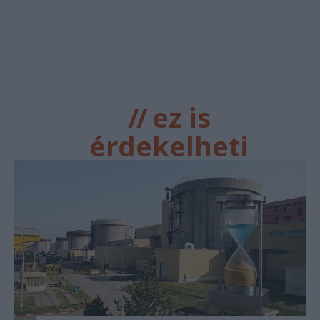
//
ez is
érdekelheti