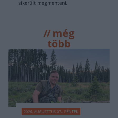
sikerült megmenteni.
//
még
több
főtér.ro
2026. AUGUSZTUS 07., PÉNTEK