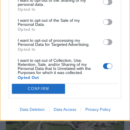
Rendőrségnek – hírmix
I want to opt-out of the Sharing of my
personal data.
Opted In
További híreink: sziklát akart a
Dunába robbantani a hadsereg,
I want to opt-out of the Sale of my
Personal Data.
egyelőre sikertelenül, az illetékes
Opted In
szerint pedig semmiféle korlátozás
I want to opt-out of processing my
nem lesz a lakossági
Personal Data for Targeted Advertising.
áramfogyasztásban.
Opted In
I want to opt-out of Collection, Use,
Retention, Sale, and/or Sharing of my
Personal Data that Is Unrelated with the
Purposes for which it was collected.
Opted Out
CONFIRM
Data Deletion
Data Access
Privacy Policy