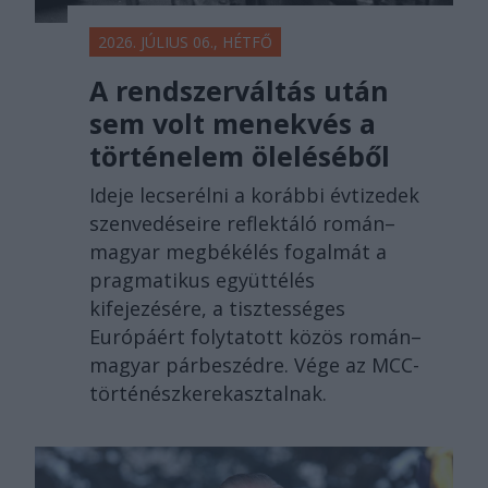
2026. JÚLIUS 06., HÉTFŐ
A rendszerváltás után
sem volt menekvés a
történelem öleléséből
Ideje lecserélni a korábbi évtizedek
szenvedéseire reflektáló román–
magyar megbékélés fogalmát a
pragmatikus együttélés
kifejezésére, a tisztességes
Európáért folytatott közös román–
magyar párbeszédre. Vége az MCC-
történészkerekasztalnak.