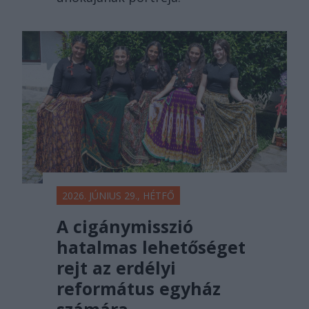
2026. JÚNIUS 29., HÉTFŐ
A cigánymisszió
hatalmas lehetőséget
rejt az erdélyi
református egyház