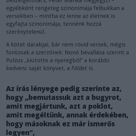
egyébként rengeteg szinonimája felbukkan a
versekben – mintha ez lenne az életnek is
egyfajta szinonimája, tennénk hozzá
szerénytelenül.
A kötet darabjai, bár nem rövid versek, mégis
fontosak a szerzőnek: Nonó bevallása szerint a
Pulzus „kiütötte a nyeregből” a korábbi
kedvenc saját könyvet, a
Föld
et is.
Az írás lényege pedig szerinte az,
hogy „bemutassuk azt a bugyrot,
amit megjártunk, azt a poklot,
amit megéltünk, annak érdekében,
hogy másoknak ez már ismerős
legyen”,