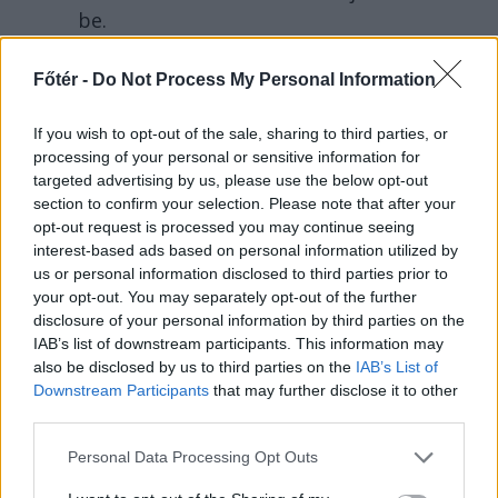
be.
Főtér -
Do Not Process My Personal Information
If you wish to opt-out of the sale, sharing to third parties, or
processing of your personal or sensitive information for
targeted advertising by us, please use the below opt-out
section to confirm your selection. Please note that after your
opt-out request is processed you may continue seeing
interest-based ads based on personal information utilized by
us or personal information disclosed to third parties prior to
your opt-out. You may separately opt-out of the further
disclosure of your personal information by third parties on the
IAB’s list of downstream participants. This information may
FŐTÉR
also be disclosed by us to third parties on the
IAB’s List of
Downstream Participants
that may further disclose it to other
A Román Rendőrség azt
third parties.
üzeni, semmiképpen ne
Personal Data Processing Opt Outs
higgyenek a Román