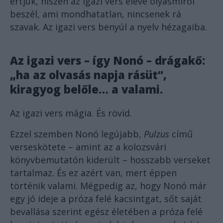
értjük, hiszen az igazi vers eleve olyasmiről
beszél, ami mondhatatlan, nincsenek rá
szavak. Az igazi vers benyúl a nyelv hézagaiba.
Az igazi vers – így Nonó – drágakő:
„ha az olvasás napja rásüt”,
kiragyog belőle… a valami.
Az igazi vers mágia. És rövid.
Ezzel szemben Nonó legújabb,
Pulzus
című
verseskötete – amint az a kolozsvári
könyvbemutatón kiderült – hosszabb verseket
tartalmaz. És ez azért van, mert éppen
történik valami. Mégpedig az, hogy Nonó már
egy jó ideje a próza felé kacsintgat, sőt saját
bevallása szerint egész életében a próza felé