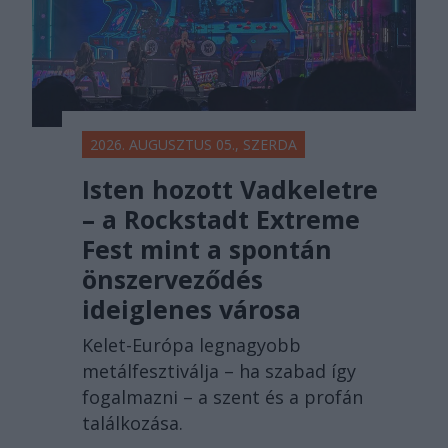
2026. AUGUSZTUS 05., SZERDA
Isten hozott Vadkeletre
– a Rockstadt Extreme
Fest mint a spontán
önszerveződés
ideiglenes városa
Kelet-Európa legnagyobb
metálfesztiválja – ha szabad így
fogalmazni – a szent és a profán
találkozása.