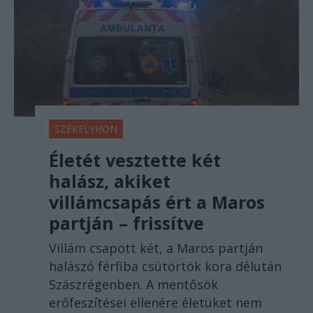
SZÉKELYHON
Életét vesztette két
halász, akiket
villámcsapás ért a Maros
partján – frissítve
Villám csapott két, a Maros partján
halászó férfiba csütörtök kora délután
Szászrégenben. A mentősök
erőfeszítései ellenére életüket nem