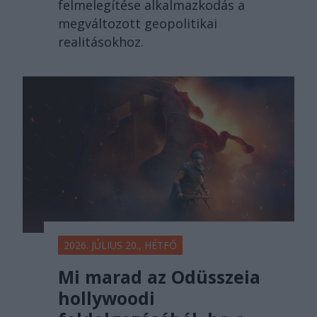
felmelegítése alkalmazkodás a
megváltozott geopolitikai
realitásokhoz.
2026. JÚLIUS 20., HÉTFŐ
Mi marad az Odüsszeia
hollywoodi