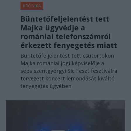
KRÓNIKA
Büntetőfeljelentést tett
Majka ügyvédje a
romániai telefonszámról
érkezett fenyegetés miatt
Büntetőfeljelentést tett csütörtökön
Majka romániai jogi képviselője a
sepsiszentgyörgyi Sic Feszt fesztiválra
tervezett koncert lemondását kiváltó
fenyegetés ügyében.