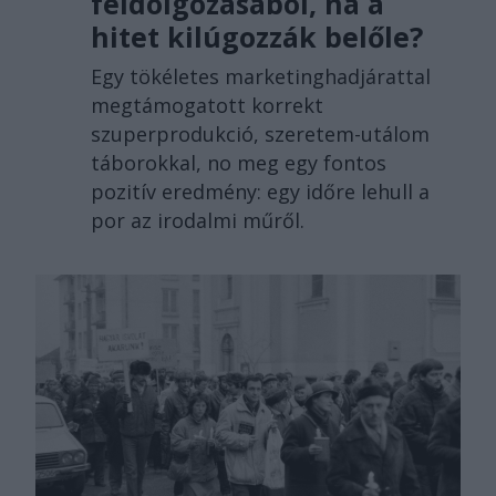
feldolgozásából, ha a
hitet kilúgozzák belőle?
Egy tökéletes marketinghadjárattal
megtámogatott korrekt
szuperprodukció, szeretem-utálom
táborokkal, no meg egy fontos
pozitív eredmény: egy időre lehull a
por az irodalmi műről.