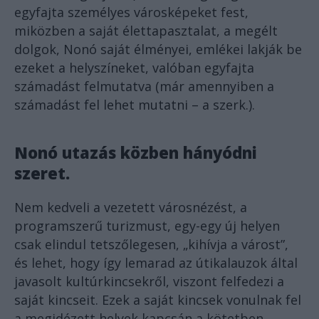
egyfajta személyes városképeket fest,
miközben a saját élettapasztalat, a megélt
dolgok, Nonó saját élményei, emlékei lakják be
ezeket a helyszíneket, valóban egyfajta
számadást felmutatva (már amennyiben a
számadást fel lehet mutatni – a szerk.).
Nonó utazás közben hányódni
szeret.
Nem kedveli a vezetett városnézést, a
programszerű turizmust, egy-egy új helyen
csak elindul tetszőlegesen, „kihívja a várost”,
és lehet, hogy így lemarad az útikalauzok által
javasolt kultúrkincsekről, viszont felfedezi a
saját kincseit. Ezek a saját kincsek vonulnak fel
a megidézett helyek kapcsán a kötetben,