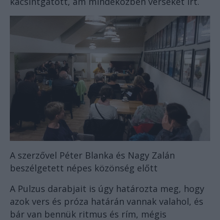
kacsintgatott, ám mindeközben verseket írt.
A szerzővel Péter Blanka és Nagy Zalán
beszélgetett népes közönség előtt
A Pulzus darabjait is úgy határozta meg, hogy
azok vers és próza határán vannak valahol, és
bár van bennük ritmus és rím, mégis