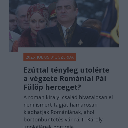
2026. JÚLIUS 01., SZERDA
Ezúttal tényleg utolérte
a végzete Romániai Pál
Fülöp herceget?
A román királyi család hivatalosan el
nem ismert tagját hamarosan
kiadhatják Romániának, ahol
börtönbüntetés vár rá. II. Károly
unokájának portréja.