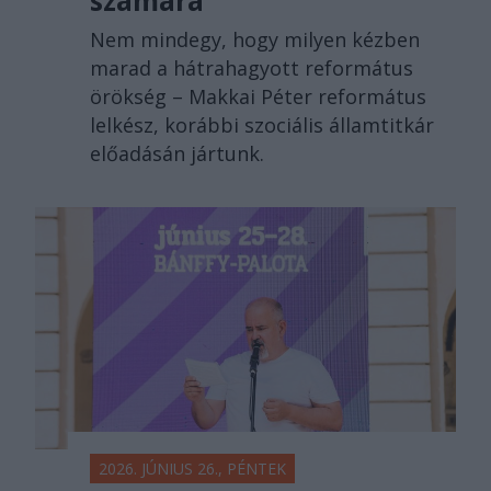
számára
Nem mindegy, hogy milyen kézben
marad a hátrahagyott református
örökség – Makkai Péter református
lelkész, korábbi szociális államtitkár
előadásán jártunk.
2026. JÚNIUS 26., PÉNTEK