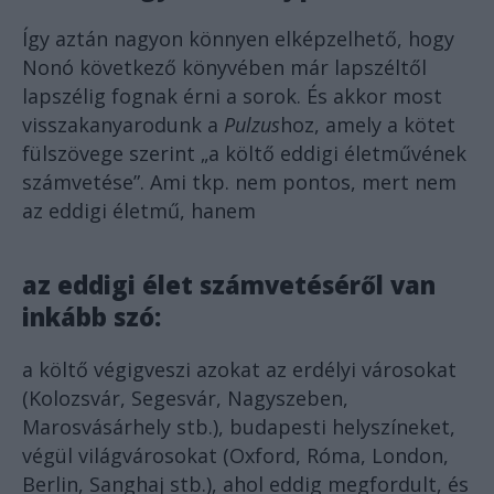
Így aztán nagyon könnyen elképzelhető, hogy
Nonó következő könyvében már lapszéltől
lapszélig fognak érni a sorok. És akkor most
visszakanyarodunk a
Pulzus
hoz, amely a kötet
fülszövege szerint „a költő eddigi életművének
számvetése”. Ami tkp. nem pontos, mert nem
az eddigi életmű, hanem
az eddigi élet számvetéséről van
inkább szó:
a költő végigveszi azokat az erdélyi városokat
(Kolozsvár, Segesvár, Nagyszeben,
Marosvásárhely stb.), budapesti helyszíneket,
végül világvárosokat (Oxford, Róma, London,
Berlin, Sanghaj stb.), ahol eddig megfordult, és