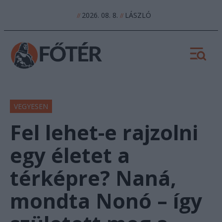
2026. 08. 8.
LÁSZLÓ
//
//
VEGYESEN
Fel lehet-e rajzolni
egy életet a
térképre? Naná,
mondta Nonó – így