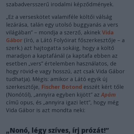
szabadversszerű irodalmi képződmények.
„Ez a verseskötet valamiféle költői válság
lezárása, talán egy utolsó buggyanás a vers
világában” – mondja a szerző, akinek
Vida
Gábor
(író, a Látó Folyóirat főszerkesztője – a
szerk.) azt hajtogatta sokáig, hogy a költő
maradjon a kaptafánál (a kaptafa ebben az
esetben „vers” értelemben használatos, de
hogy rövid-e vagy hosszú, azt csak Vida Gábor
tudhatja). Mégis: amikor a Látó egyik új
szerkesztője,
Fischer Botond
esszét kért tőle
(Nonótól), „annyira egyben kijött” az
Apám
című opus, és „annyira igazi lett”, hogy még
Vida Gábor is azt mondta neki:
„Nonó, légy szíves, írj prózát!”