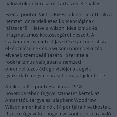
hálózatokon keresztüli tartás és ellenállás.
Ezen a ponton Victor Rizescu következett, aki a
nemzeti önrendelkezés koncepciójának
hátteréről, illetve a wilsoni idealizmus és
pragmatizmus kettősségéről beszélt. A
szakember óva intett Jászi Oszkár föderalista
elképzeléseinek és a wilsoni önrendelkezés
elvének szembeállításától. Szerinte a
föderalizmus valójában a nemzeti
önrendelkezés átfogó víziójának egyik
gyakorlati megvalósítási formáját jelentette.
Amikor a Központi Hatalmak 1918
novemberében fegyverszünetet kértek az
Antanttól, tárgyalási alapként Woodrow
Wilson amerikai elnök 14 pontjára hivatkoztak.
Rizescu úgy vélte, hogy a wilsoni pontokra való