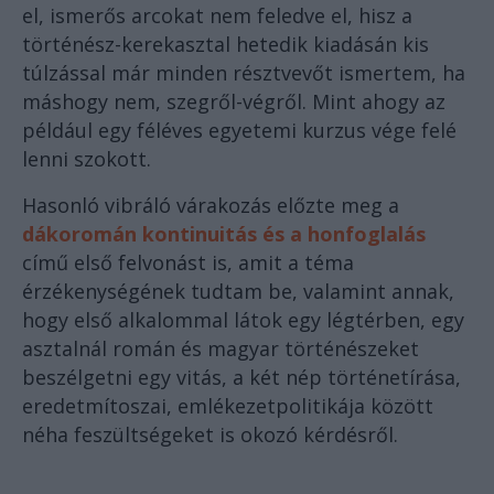
el, ismerős arcokat nem feledve el, hisz a
történész-kerekasztal hetedik kiadásán kis
túlzással már minden résztvevőt ismertem, ha
máshogy nem, szegről-végről. Mint ahogy az
például egy féléves egyetemi kurzus vége felé
lenni szokott.
Hasonló vibráló várakozás előzte meg a
dákoromán kontinuitás és a honfoglalás
című első felvonást is, amit a téma
érzékenységének tudtam be, valamint annak,
hogy első alkalommal látok egy légtérben, egy
asztalnál román és magyar történészeket
beszélgetni egy vitás, a két nép történetírása,
eredetmítoszai, emlékezetpolitikája között
néha feszültségeket is okozó kérdésről.