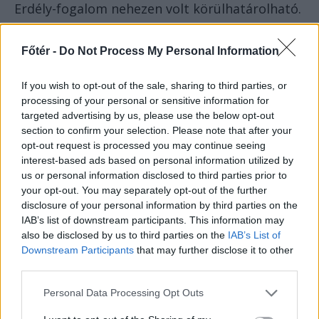
Erdély-fogalom nehezen volt körülhatárolható.
Marius Turda ezen a ponton az erdélyi magyar
Főtér -
Do Not Process My Personal Information
elitnek az impériumváltásra adott reakcióiról
beszélt. Arról, hogy a
Huszadik Század
folyóirat
If you wish to opt-out of the sale, sharing to third parties, or
megalapítása körüli időszakban, az 1900-as
processing of your personal or sensitive information for
évektől kezdve megjelentek azok a radikális
targeted advertising by us, please use the below opt-out
baloldali és progresszív csoportosulások,
section to confirm your selection. Please note that after your
opt-out request is processed you may continue seeing
amelyeknek képviselői később az 1918-as
interest-based ads based on personal information utilized by
polgári demokratikus, majd az 1919-es
us or personal information disclosed to third parties prior to
forradalmak kulcsfiguráivá váltak. Ezek a
your opt-out. You may separately opt-out of the further
haladó szellemű csoportok Erdélyben is
disclosure of your personal information by third parties on the
IAB’s list of downstream participants. This information may
éreztették hatásukat, mivel képviselőik –
also be disclosed by us to third parties on the
IAB’s List of
köztük Jászi Oszkár – rendszeresen látogatták
Downstream Participants
that may further disclose it to other
az erdélyi városokat és előadásokat tartottak.
third parties.
Ezzel párhuzamosan jelen volt egy „radikális,
Personal Data Processing Opt Outs
nacionalista magyar elit” is, amelynek egyik fő