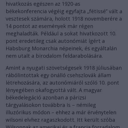
hivatkozás egészen az 1920-as
békekonferencia végéig egyfajta „fétissé” vált a
vesztesek számára, holott 1918 novemberére a
14 pontot az események már régen
meghaladták. Például a sokat hivatkozott 10.
pont eredetileg csak autonómiát ígért a
Habsburg Monarchia népeinek, és egyáltalán
nem utalt a birodalom feldarabolására.
Amint a nyugati szövetségesek 1918 júliusában
rábólintottak egy önálló csehszlovák állam
létrehozására, az autonómiáról szóló 10. pont
lényegében okafogyottá vált. A magyar
békedelegáció azonban a párizsi
tárgyalásokon továbbra is – némileg
illuzórikus módon – ehhez a már érvénytelen
wilsoni elvhez ragaszkodott. Itt került szóba
Wilsonnak az amerikai és a francia forradalom