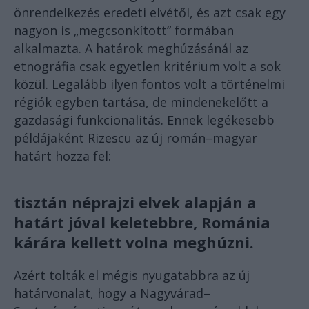
önrendelkezés eredeti elvétől, és azt csak egy
nagyon is „megcsonkított” formában
alkalmazta. A határok meghúzásánál az
etnográfia csak egyetlen kritérium volt a sok
közül. Legalább ilyen fontos volt a történelmi
régiók egyben tartása, de mindenekelőtt a
gazdasági funkcionalitás. Ennek legékesebb
példájaként Rizescu az új román–magyar
határt hozza fel:
tisztán néprajzi elvek alapján a
határt jóval keletebbre, Románia
kárára kellett volna meghúzni.
Azért tolták el mégis nyugatabbra az új
határvonalat, hogy a Nagyvárad–