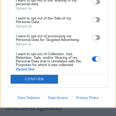
I want to opt-out of the Sharing of my
bázisát a kolozsvári egyetem adta, és
personal data.
Opted In
amelynek megalkuvást nem tűrő hozzáállására
a moderátor Apáthy István zoológus
I want to opt-out of the Sale of my
Personal Data.
professzort, a kolozsvári Állattani Intézet
Opted In
alapítóját hozta fel példaként, aki, ha
Németországból olyan levelet kapott, amelyet
I want to opt-out of processing my
Personal Data for Targeted Advertising.
a feladó Klausenburg címzéssel látott el, azt
Opted In
felbontás nélkül visszaküldte, mondván, csak
I want to opt-out of Collection, Use,
akkor érdekli a levél, ha Kolozsvár áll rajta.
Retention, Sale, and/or Sharing of my
Personal Data that Is Unrelated with the
Apáthy semmilyen kompromisszumra nem
Purposes for which it was collected.
Opted Out
volt hajlandó a berendezkedő új hatalommal,
aminek következtében a román hatóságok
CONFIRM
börtönbe zárták, és végül egy ott szerzett
betegségben halt meg, miután áttelepült
Magyarországra.
Data Deletion
Data Access
Privacy Policy
Turda szerint ugyanakkor