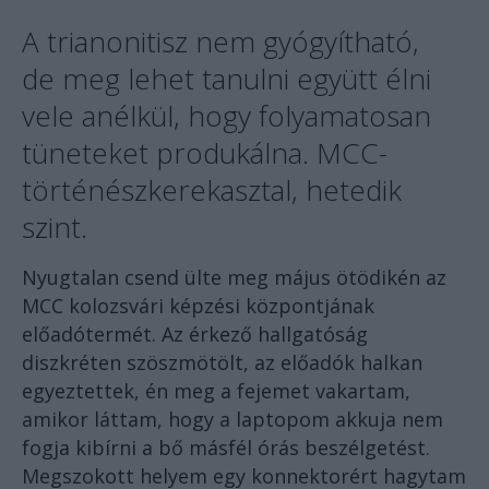
A trianonitisz nem gyógyítható,
de meg lehet tanulni együtt élni
vele anélkül, hogy folyamatosan
tüneteket produkálna. MCC-
történészkerekasztal, hetedik
szint.
Nyugtalan csend ülte meg május ötödikén az
MCC kolozsvári képzési központjának
előadótermét. Az érkező hallgatóság
diszkréten szöszmötölt, az előadók halkan
egyeztettek, én meg a fejemet vakartam,
amikor láttam, hogy a laptopom akkuja nem
fogja kibírni a bő másfél órás beszélgetést.
Megszokott helyem egy konnektorért hagytam