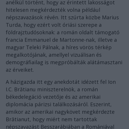
anélkül történt, hogy az érintett lakosságot
hitelesen megkérdezték volna például
népszavazások révén. Itt szúrta közbe Marius
Turda, hogy ezért volt óriási szerepe a
földrajztudósoknak: a román oldalt támogató
francia Emmanuel de Martonne-nak, illetve a
magyar Teleki Pálnak, a híres vörös térkép
megalkotójának, amellyel vizuálisan és
demográfiailag is megpróbálták alátámasztani
az érveiket.
A házigazda itt egy anekdotát idézett fel Ion
I.C. Brătianu miniszterelnök, a román
békedelegáció vezetője és az amerikai
diplomácia párizsi találkozásáról. Eszerint,
amikor az amerikai nagykövet megkérdezte
Brătianut, hogy miért nem tartottak
népszavazást Besszarábiában a Romániával