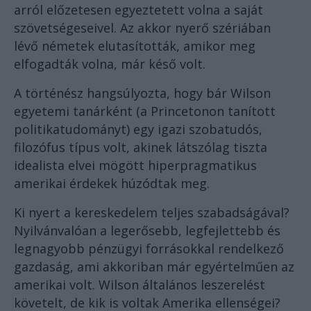
arról előzetesen egyeztetett volna a saját
szövetségeseivel. Az akkor nyerő szériában
lévő németek elutasították, amikor meg
elfogadták volna, már késő volt.
A történész hangsúlyozta, hogy bár Wilson
egyetemi tanárként (a Princetonon tanított
politikatudományt) egy igazi szobatudós,
filozófus típus volt, akinek látszólag tiszta
idealista elvei mögött hiperpragmatikus
amerikai érdekek húzódtak meg.
Ki nyert a kereskedelem teljes szabadságával?
Nyilvánvalóan a legerősebb, legfejlettebb és
legnagyobb pénzügyi forrásokkal rendelkező
gazdaság, ami akkoriban már egyértelműen az
amerikai volt. Wilson általános leszerelést
követelt, de kik is voltak Amerika ellenségei?