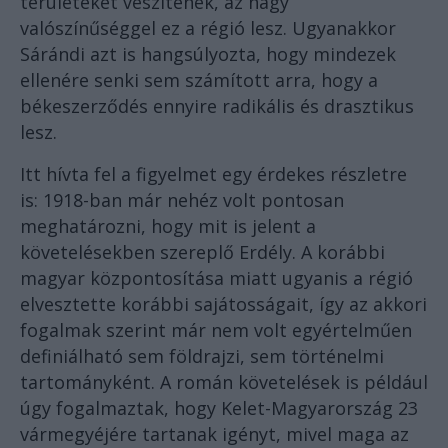
területeket veszítenek, az nagy
valószínűséggel ez a régió lesz. Ugyanakkor
Sárándi azt is hangsúlyozta, hogy mindezek
ellenére senki sem számított arra, hogy a
békeszerződés ennyire radikális és drasztikus
lesz.
Itt hívta fel a figyelmet egy érdekes részletre
is: 1918-ban már nehéz volt pontosan
meghatározni, hogy mit is jelent a
követelésekben szereplő Erdély. A korábbi
magyar központosítása miatt ugyanis a régió
elvesztette korábbi sajátosságait, így az akkori
fogalmak szerint már nem volt egyértelműen
definiálható sem földrajzi, sem történelmi
tartományként. A román követelések is például
úgy fogalmaztak, hogy Kelet-Magyarország 23
vármegyéjére tartanak igényt, mivel maga az