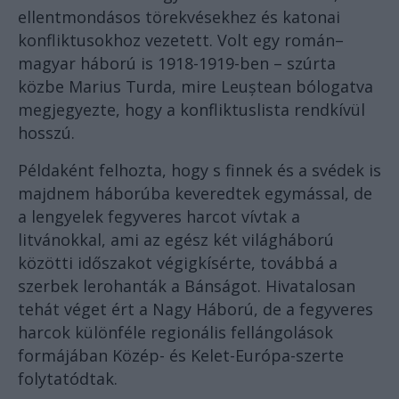
ellentmondásos törekvésekhez és katonai
konfliktusokhoz vezetett. Volt egy román–
magyar háború is 1918-1919-ben – szúrta
közbe Marius Turda, mire Leuștean bólogatva
megjegyezte, hogy a konfliktuslista rendkívül
hosszú.
Példaként felhozta, hogy s finnek és a svédek is
majdnem háborúba keveredtek egymással, de
a lengyelek fegyveres harcot vívtak a
litvánokkal, ami az egész két világháború
közötti időszakot végigkísérte, továbbá a
szerbek lerohanták a Bánságot. Hivatalosan
tehát véget ért a Nagy Háború, de a fegyveres
harcok különféle regionális fellángolások
formájában Közép- és Kelet-Európa-szerte
folytatódtak.