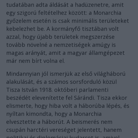
tudatában adta áldását a hadüzenetre, amit
egy szigorú feltételhez között: a Monarchia
győzelem esetén is csak minimális területeket
kebelezhet be. A kormányfő tisztában volt
azzal, hogy újabb területek megszerzése
tovább növelné a nemzetiségek amúgy is
magas arányát, amit a magyar államgépezet
már nem bírt volna el.
Mindannyian jól ismerjük az első világháború
alakulását, és a számos sorsforduló közül
Tisza István 1918. októberi parlamenti
beszédét elevenítette fel Sárándi. Tisza ekkor
elismerte, hogy hiba volt a háborúba lépés, és
nyíltan kimondta, hogy a Monarchia
elvesztette a háborút. A beismerés nem
csupán harctéri vereséget jelentett, hanem
politikai és diplomáciai kudarcot is, amivel