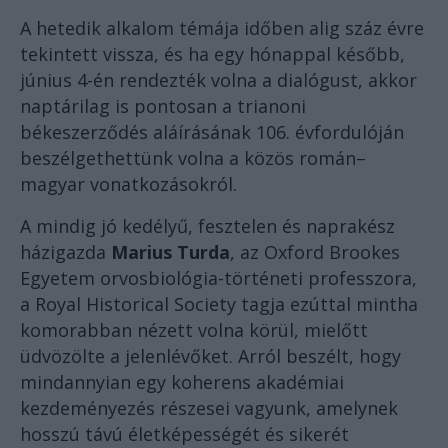
A hetedik alkalom témája időben alig száz évre
tekintett vissza, és ha egy hónappal később,
június 4-én rendezték volna a dialógust, akkor
naptárilag is pontosan a trianoni
békeszerződés aláírásának 106. évfordulóján
beszélgethettünk volna a közös román–
magyar vonatkozásokról.
A mindig jó kedélyű, fesztelen és naprakész
házigazda
Marius Turda
, az Oxford Brookes
Egyetem orvosbiológia-történeti professzora,
a Royal Historical Society tagja ezúttal mintha
komorabban nézett volna körül, mielőtt
üdvözölte a jelenlévőket. Arról beszélt, hogy
mindannyian egy koherens akadémiai
kezdeményezés részesei vagyunk, amelynek
hosszú távú életképességét és sikerét