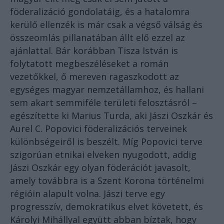
föderalizáció gondolatáig, és a hatalomra
kerülő ellenzék is már csak a végső válság és
összeomlás pillanatában állt elő ezzel az
ajánlattal. Bár korábban Tisza István is
folytatott megbeszéléseket a román
vezetőkkel, ő mereven ragaszkodott az
egységes magyar nemzetállamhoz, és hallani
sem akart semmiféle területi felosztásról –
egészítette ki Marius Turda, aki Jászi Oszkár és
Aurel C. Popovici föderalizációs terveinek
különbségeiről is beszélt. Míg Popovici terve
szigorúan etnikai elveken nyugodott, addig
Jászi Oszkár egy olyan föderációt javasolt,
amely továbbra is a Szent Korona történelmi
régióin alapult volna. Jászi terve egy
progresszív, demokratikus elvet követett, és
Károlyi Mihállyal együtt abban bíztak, hogy