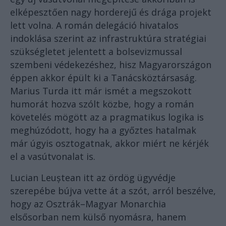
elképesztően nagy horderejű és drága projekt
lett volna. A román delegáció hivatalos
indoklása szerint az infrastruktúra stratégiai
szükségletet jelentett a bolsevizmussal
szembeni védekezéshez, hisz Magyarországon
éppen akkor épült ki a Tanácsköztársaság.
Marius Turda itt már ismét a megszokott
humorát hozva szólt közbe, hogy a román
követelés mögött az a pragmatikus logika is
meghúzódott, hogy ha a győztes hatalmak
már úgyis osztogatnak, akkor miért ne kérjék
el a vasútvonalat is.
Lucian Leuștean itt az ördög ügyvédje
szerepébe bújva vette át a szót, arról beszélve,
hogy az Osztrák–Magyar Monarchia
elsősorban nem külső nyomásra, hanem