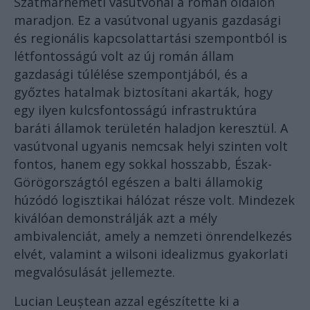
Szatmárnémeti vasútvonal a román oldalon
maradjon. Ez a vasútvonal ugyanis gazdasági
és regionális kapcsolattartási szempontból is
létfontosságú volt az új román állam
gazdasági túlélése szempontjából, és a
győztes hatalmak biztosítani akarták, hogy
egy ilyen kulcsfontosságú infrastruktúra
baráti államok területén haladjon keresztül. A
vasútvonal ugyanis nemcsak helyi szinten volt
fontos, hanem egy sokkal hosszabb, Észak-
Görögországtól egészen a balti államokig
húzódó logisztikai hálózat része volt. Mindezek
kiválóan demonstrálják azt a mély
ambivalenciát, amely a nemzeti önrendelkezés
elvét, valamint a wilsoni idealizmus gyakorlati
megvalósulását jellemezte.
Lucian Leuștean azzal egészítette ki a