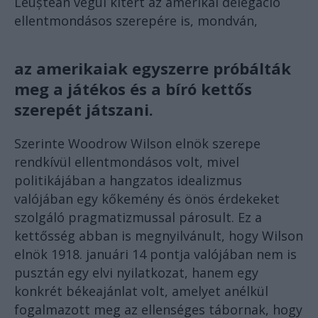
Leuștean végül kitért az amerikai delegáció
ellentmondásos szerepére is, mondván,
az amerikaiak egyszerre próbálták
meg a játékos és a bíró kettős
szerepét játszani.
Szerinte Woodrow Wilson elnök szerepe
rendkívül ellentmondásos volt, mivel
politikájában a hangzatos idealizmus
valójában egy kőkemény és önös érdekeket
szolgáló pragmatizmussal párosult. Ez a
kettősség abban is megnyilvánult, hogy Wilson
elnök 1918. januári 14 pontja valójában nem is
pusztán egy elvi nyilatkozat, hanem egy
konkrét békeajánlat volt, amelyet anélkül
fogalmazott meg az ellenséges tábornak, hogy