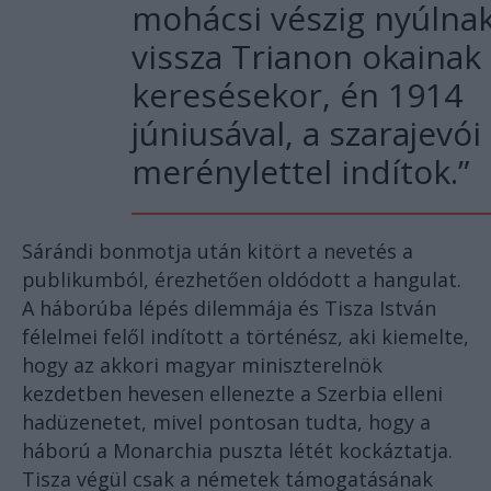
mohácsi vészig nyúlna
vissza Trianon okainak
keresésekor, én 1914
júniusával, a szarajevói
merénylettel indítok.”
Sárándi bonmotja után kitört a nevetés a
publikumból, érezhetően oldódott a hangulat.
A háborúba lépés dilemmája és Tisza István
félelmei felől indított a történész, aki kiemelte,
hogy az akkori magyar miniszterelnök
kezdetben hevesen ellenezte a Szerbia elleni
hadüzenetet, mivel pontosan tudta, hogy a
háború a Monarchia puszta létét kockáztatja.
Tisza végül csak a németek támogatásának