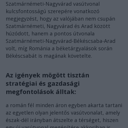
Szatmárnémeti-Nagyvárad vasútvonal
kulcsfontosságú szerepére vonatkozó
megjegyzést, hogy az valójában nem csupán
Szatmárnémeti, Nagyvárad és Arad között
húzódott, hanem a pontos útvonala
Szatmárnémeti-Nagyvárad-Békéscsaba-Arad
volt, míg Románia a béketárgyalások során
Békéscsabát is magának követelte.
Az igények mögött tisztán
stratégiai és gazdasági
megfontolások álltak:
a román fél minden áron egyben akarta tartani
az egyetlen olyan jelentős vasútvonalat, amely
észak-dél irányban átszelte a térséget, hiszen
egy új vasútvonal megépítése akkoriban is