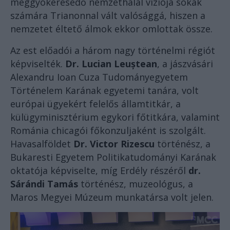
meggyökeresedő nemzethalál víziója sokak
számára Trianonnal vált valósággá, hiszen a
nemzetet éltető álmok ekkor omlottak össze.
Az est előadói a három nagy történelmi régiót
képviselték.
Dr. Lucian Leuștean
, a jászvásári
Alexandru Ioan Cuza Tudományegyetem
Történelem Karának egyetemi tanára, volt
európai ügyekért felelős államtitkár, a
külügyminisztérium egykori főtitkára, valamint
Románia chicagói főkonzuljaként is szolgált.
Havasalföldet
Dr. Victor Rizescu
történész, a
Bukaresti Egyetem Politikatudományi Karának
oktatója képviselte, míg Erdély részéről
dr.
Sárándi Tamás
történész, muzeológus, a
Maros Megyei Múzeum munkatársa volt jelen.