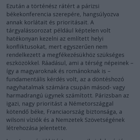
Ezután a történész rátért a párizsi
békekonferencia szerepére, hangsúlyozva
annak korlátait és prioritásait. A
tárgyalássorozat például képtelen volt
hatékonyan kezelni az említett helyi
konfliktusokat, mert egyszerűen nem
rendelkezett a megfékezésükhöz szükséges
eszközökkel. Ráadásul, ami a térség népeinek –
így a magyaroknak és románoknak is –
fundamentális kérdés volt, az a döntéshozó
nagyhatalmak számára csupán másod- vagy
harmadrangú ügynek számított. Párizsban az
igazi, nagy prioritást a Németországgal
kötendő béke, Franciaország biztonsága, a
wilsoni víziók és a Nemzetek Szövetségének
létrehozása jelentette.