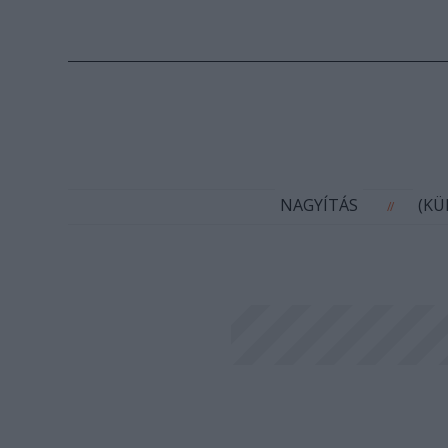
N
NAGYÍTÁS
(K
//