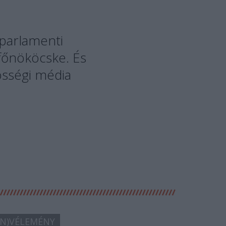
 parlamenti
 főnököcske. És
sségi média
N)VÉLEMÉNY