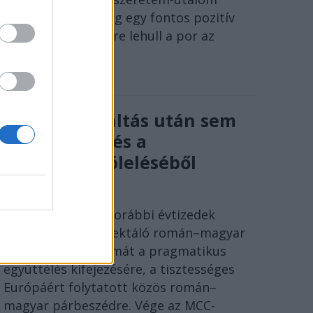
táborokkal, no meg egy fontos pozitív
eredmény: egy időre lehull a por az
irodalmi műről.
A rendszerváltás után sem
volt menekvés a
történelem öleléséből
SÓLYOM ISTVÁN
Ideje lecserélni a korábbi évtizedek
szenvedéseire reflektáló román–magyar
megbékélés fogalmát a pragmatikus
együttélés kifejezésére, a tisztességes
Európáért folytatott közös román–
magyar párbeszédre. Vége az MCC-