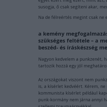
egyet ezért meg ezért, mint azt,
susogja, ő csak segíteni akar, mer
Na de félreértés megint csak ne 
a kemény megfogalmazás
szükséges feltétele – a m
beszéd- és íráskészség mell
Nagyon kedvelem a punkzenét, ha
tartozik hozzá egy jól meghatároz
Az országokat viszont nem punkz
is, a kísérlet kedvéért. Kérem, n
kommunista kísérlet például kapot
punk-kormány nem járna annyi hal
szellemi traumaárnyékkal.