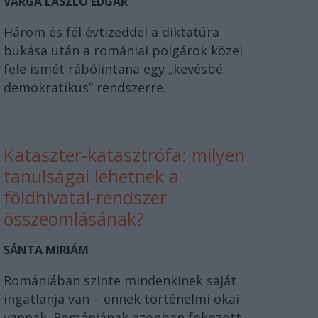
VARGA LÁSZLÓ EDGÁR
Három és fél évtizeddel a diktatúra
bukása után a romániai polgárok közel
fele ismét rábólintana egy „kevésbé
demokratikus” rendszerre.
Kataszter-katasztrófa: milyen
tanulságai lehetnek a
földhivatal-rendszer
összeomlásának?
SÁNTA MIRIÁM
Romániában szinte mindenkinek saját
ingatlanja van – ennek történelmi okai
vannak. Romániának azonban fokozott