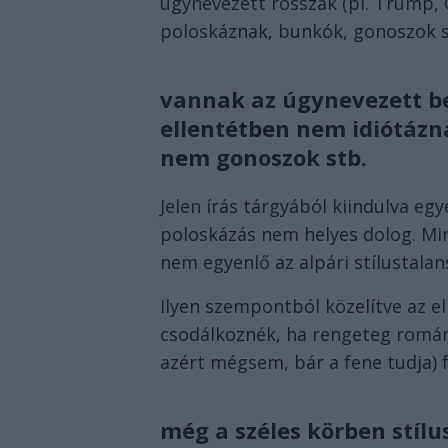
úgynevezett rosszak (pl. Trump, Or
poloskáznak, bunkók, gonoszok s
vannak az úgynevezett be
ellentétben nem idiótáz
nem gonoszok stb.
Jelen írás tárgyából kiindulva egy
poloskázás nem helyes dolog. M
nem egyenlő az alpári stílustala
Ilyen szempontból közelítve az 
csodálkoznék, ha rengeteg román
azért mégsem, bár a fene tudja) 
még a széles körben stílu