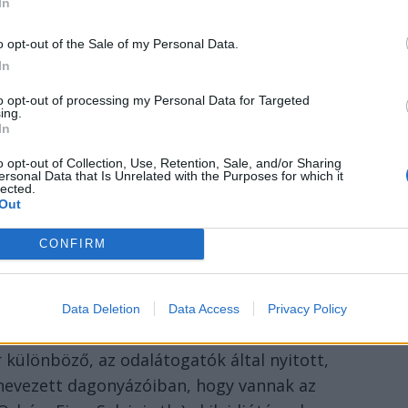
In
tja, akiket mostanság a POLITIKUS
o opt-out of the Sale of my Personal Data.
lehet sorolni, többnyire
In
l,
to opt-out of processing my Personal Data for Targeted
ing.
In
paratcsikokból, ragadozókból,
o opt-out of Collection, Use, Retention, Sale, and/or Sharing
ókból, sunyi karrierlakájokból tevődik
ersonal Data that Is Unrelated with the Purposes for which it
lected.
olytatni. Hozzá is teszem azonnal: óriási
Out
goznak (akkor is, ha hibákat követnek el), akik
szerét, akik vállalják a felelősséget, akik
CONFIRM
zösséget, amelyért felelnek, továbbá
gukat. És tisztelettel fordulnak embertársaik
Data Deletion
Data Access
Privacy Policy
politikai ellenfél.
különböző, az odalátogatók által nyitott,
k nevezett dagonyázóiban, hogy vannak az