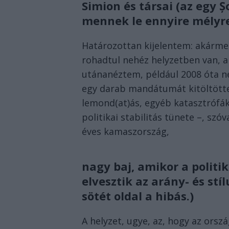
Simion és társai (az egy 
mennek le ennyire mélyre
Határozottan kijelentem: akárme
rohadtul nehéz helyzetben van, am
utánanéztem, például 2008 óta ne
egy darab mandátumát kitöltötte 
lemond(at)ás, egyéb katasztrófák
politikai stabilitás tünete –, szó
éves kamaszország,
nagy baj, amikor a politi
elvesztik az arány- és stí
sötét oldal a hibás.)
A helyzet, ugye, az, hogy az orsz