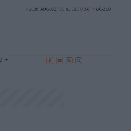
2026. AUGUSZTUS 8., SZOMBAT
LÁSZLÓ
//
//
EK
ARCHÍVUM
//
UM