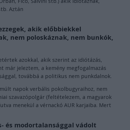
bán, Fico, Salvini stb.) akik idiótáznak,
tb. Aztán
zzegek, akik előbbiekkel
nak, nem poloskáznak, nem bunkók,
etértek azokkal, akik szerint az idiótázás,
int már jeleztem, a kemény megfogalmazás
nsággal, továbbá a politikus nem punkdalnok.
elmúlt napok verbális pokolbugyraihoz, nem
iai szavazópolgár (feltételezem, a magyarok
futva menekül a vérnackó AUR karjaiba. Mert
s- és modortalansággal vádolt