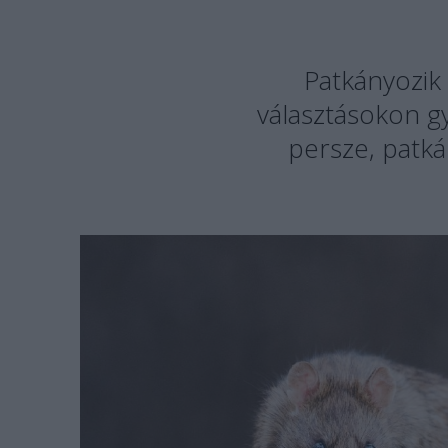
Patkányozik
választásokon gy
persze, patk