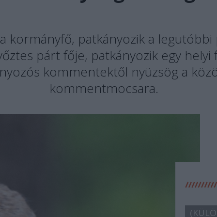
 a kormányfő, patkányozik a legutóbbi
őztes párt fője, patkányozik egy helyi
ányozós kommentektől nyüzsög a közö
kommentmocsara.
(KÜLÖ