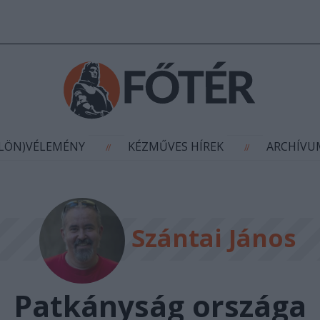
AGYÍTÁS
(KÜLÖN)VÉLEMÉNY
KÉZMŰVES HÍR
//
//
ÜLÖN)VÉLEMÉNY
KÉZMŰVES HÍREK
ARCHÍV
//
//
Szántai János
Patkányság országa