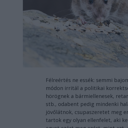
Félreértés ne essék: semmi bajo
módon irritál a politikai korrekt
hörögnek a bármiellenesek, reta
stb., odabent pedig mindenki hal
jövőlátnok, csupaszeretet meg em
tartok egy olyan ellenfelet, aki 