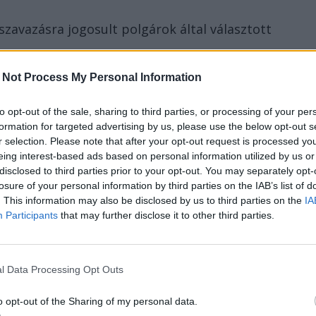
szavazásra jogosult polgárok által választott
 Not Process My Personal Information
lezzük, bocsánat, feltételeztük
to opt-out of the sale, sharing to third parties, or processing of your per
rfiak, elöljárók, példaképek, de
formation for targeted advertising by us, please use the below opt-out s
r selection. Please note that after your opt-out request is processed y
eing interest-based ads based on personal information utilized by us or
e nem is igazán illik rájuk (mert hát ők is
disclosed to third parties prior to your opt-out. You may separately opt-
losure of your personal information by third parties on the IAB’s list of
unkájukhoz. És amikor megszólalnak, nem
. This information may also be disclosed by us to third parties on the
IA
 kocsmai verekedés előtt, olyan hajnali négy
Participants
that may further disclose it to other third parties.
romániai szavazópolgár elvesztette bizalmát
l Data Processing Opt Outs
yebben akarnék fogalmazni, azt is
. Mert az embernek az az érzése,
o opt-out of the Sharing of my personal data.