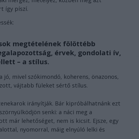
 aki mérgez, mételyez, közben meg azt
t így píszí.
essék:
ok megtételének fölöttébb
egalapozottság, érvek, gondolati ív,
ett – a stílus.
 jó, mivel szókimondó, koherens, önazonos,
ott, vájtabb füleket sértő stílus.
enekarok irányítják. Bár kipróbálhatnánk ezt
e szörnyülködjön senki: a náci meg a
t már lehetőséget, nem is kicsit. Ejsze, egy
ottal, nyomorral, máig elnyúló lelki és