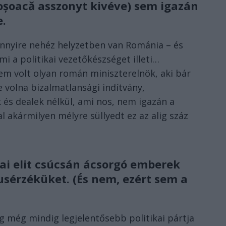
Șoșoacă asszonyt kivéve) sem igazán
.
nnyire nehéz helyzetben van Románia – és
i a politikai vezetőkészséget illeti…
m volt olyan román miniszterelnök, aki bár
volna bizalmatlansági indítvány,
 és dealek nélkül, ami nos, nem igazán a
val akármilyen mélyre süllyedt ez az alig száz
kai elit csúcsán ácsorgó emberek
lusérzéküket. (És nem, ezért sem a
ág még mindig legjelentősebb politikai pártja