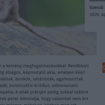
Szerző:
2026. áp
m a kemény megfogalmazásokkal. Rendkívüli
ség álságos, képmutató akla, amelyen kívül
rdáltak, bunkók, sátánisták, agymosottak
adó, konstruktív-kritikus, előremutató,
pátia. A viták prérijén pedig sokkal többre
kerek perec kimondja, hogy valamivel nem ért