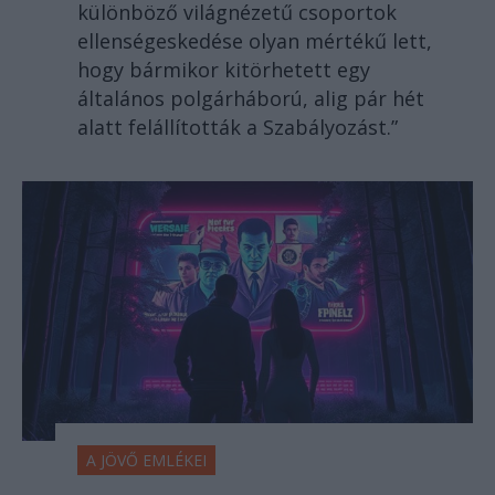
különböző világnézetű csoportok
ellenségeskedése olyan mértékű lett,
hogy bármikor kitörhetett egy
általános polgárháború, alig pár hét
alatt felállították a Szabályozást.”
A JÖVŐ EMLÉKEI