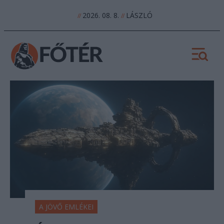
2026. 08. 8.
LÁSZLÓ
//
//
A JÖVŐ EMLÉKEI