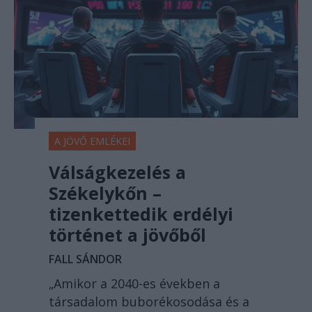
A JÖVŐ EMLÉKEI
Válságkezelés a
Székelykőn –
tizenkettedik erdélyi
történet a jövőből
FALL SÁNDOR
„Amikor a 2040-es években a
társadalom buborékosodása és a