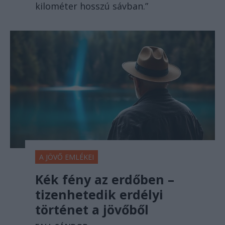
kilométer hosszú sávban.”
A JÖVŐ EMLÉKEI
Kék fény az erdőben –
tizenhetedik erdélyi
történet a jövőből