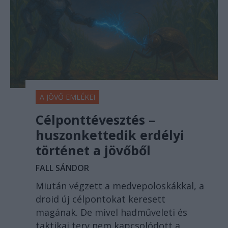
A JÖVŐ EMLÉKEI
Célponttévesztés –
huszonkettedik erdélyi
történet a jövőből
FALL SÁNDOR
Miután végzett a medvepoloskákkal, a
droid új célpontokat keresett
magának. De mivel hadműveleti és
taktikai terv nem kapcsolódott a