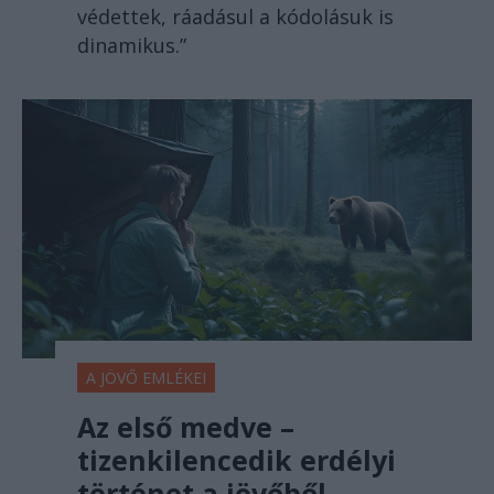
védettek, ráadásul a kódolásuk is
dinamikus.”
A JÖVŐ EMLÉKEI
Az első medve –
tizenkilencedik erdélyi
történet a jövőből