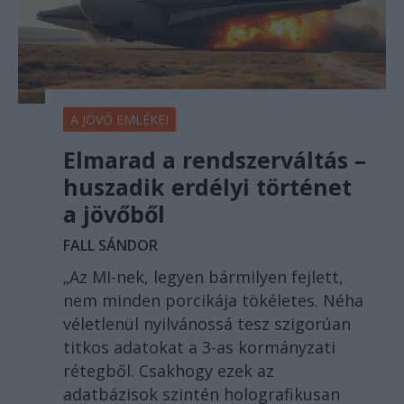
A JÖVŐ EMLÉKEI
Elmarad a rendszerváltás –
huszadik erdélyi történet
a jövőből
FALL SÁNDOR
„Az MI-nek, legyen bármilyen fejlett,
nem minden porcikája tökéletes. Néha
véletlenül nyilvánossá tesz szigorúan
titkos adatokat a 3-as kormányzati
rétegből. Csakhogy ezek az
adatbázisok szintén holografikusan