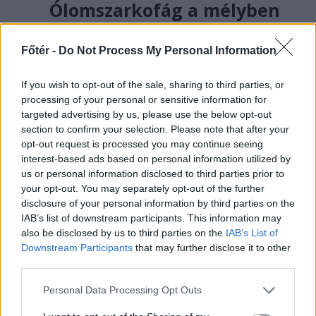
Ólomszarkofág a mélyben
– tizenhatodik erdélyi
történet a jövőből
Főtér -
Do Not Process My Personal Information
FALL SÁNDOR
If you wish to opt-out of the sale, sharing to third parties, or
„Aztán az egyik paleoetnográfus
processing of your personal or sensitive information for
targeted advertising by us, please use the below opt-out
előállt, hogy az elemzőben fekvő
section to confirm your selection. Please note that after your
férfialak valószínűleg nem más, mint
opt-out request is processed you may continue seeing
Csaba királyfi, a székelyek legendás
interest-based ads based on personal information utilized by
vezére.”
us or personal information disclosed to third parties prior to
your opt-out. You may separately opt-out of the further
disclosure of your personal information by third parties on the
IAB’s list of downstream participants. This information may
also be disclosed by us to third parties on the
IAB’s List of
Downstream Participants
that may further disclose it to other
third parties.
Personal Data Processing Opt Outs