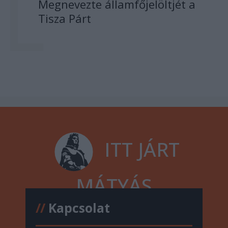
Megnevezte államfőjelöltjét a
Tisza Párt
ITT JÁRT
MÁTYÁS
//
Kapcsolat