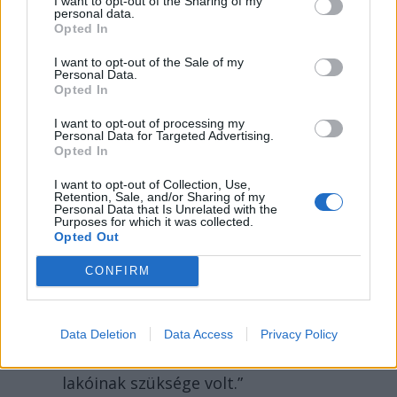
I want to opt-out of the Sharing of my
personal data.
Opted In
I want to opt-out of the Sale of my
Personal Data.
A JÖVŐ EMLÉKEI
Opted In
Plazmavágó-blues –
I want to opt-out of processing my
Personal Data for Targeted Advertising.
tizenötödik erdélyi
Opted In
történet a jövőből
I want to opt-out of Collection, Use,
Retention, Sale, and/or Sharing of my
Personal Data that Is Unrelated with the
FALL SÁNDOR
Purposes for which it was collected.
Opted Out
„Az erdélyi techközpontban valóban
gyártottak androidokat. A negyvenezer
CONFIRM
hektárnyi területen, az egykori
Marosvásárhelytől délre elterülő
irdatlan ipari monstrum lényegében
Data Deletion
Data Access
Privacy Policy
mindent előállított, amire a térség
lakóinak szüksége volt.”