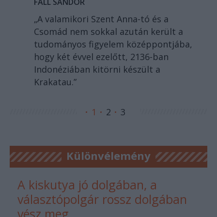
FALL SÁNDOR
„A valamikori Szent Anna-tó és a
Csomád nem sokkal azután került a
tudományos figyelem középpontjába,
hogy két évvel ezelőtt, 2136-ban
Indonéziában kitörni készült a
Krakatau.”
1
2
3
Különvélemény
A kiskutya jó dolgában, a
választópolgár rossz dolgában
vész meg