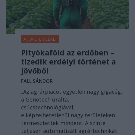
A JÖVŐ EMLÉKEI
Pityókaföld az erdőben –
tizedik erdélyi történet a
jövőből
FALL SÁNDOR
„Az agrárpiacot egyetlen nagy gigacég,
a Genotech uralta,
csúcstechnológiával,
elképzelhetetlenül nagy területeken
termesztettek mindent. A szinte
teljesen automatizált agrártechnikát