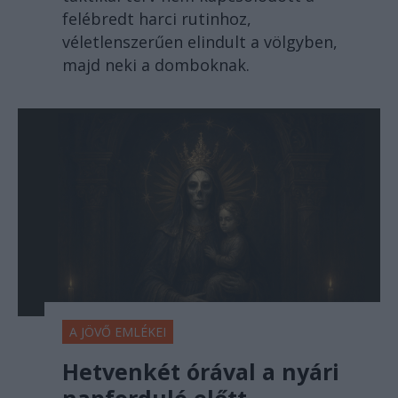
felébredt harci rutinhoz,
véletlenszerűen elindult a völgyben,
majd neki a domboknak.
A JÖVŐ EMLÉKEI
Hetvenkét órával a nyári