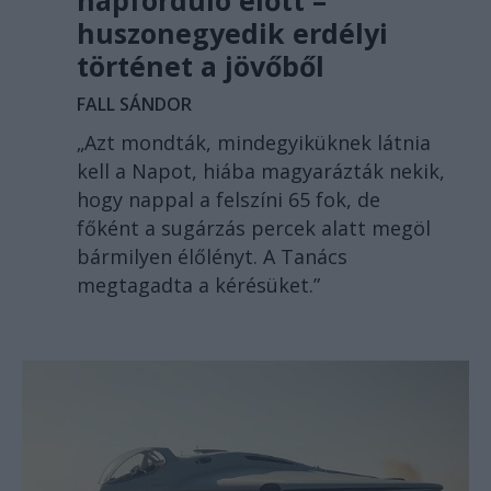
napforduló előtt –
huszonegyedik erdélyi
történet a jövőből
FALL SÁNDOR
„Azt mondták, mindegyiküknek látnia
kell a Napot, hiába magyarázták nekik,
hogy nappal a felszíni 65 fok, de
főként a sugárzás percek alatt megöl
bármilyen élőlényt. A Tanács
megtagadta a kérésüket.”