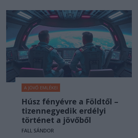
A JÖVŐ EMLÉKEI
Húsz fényévre a Földtől –
tizennegyedik erdélyi
történet a jövőből
FALL SÁNDOR