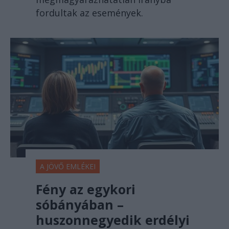
fordultak az események.
A JÖVŐ EMLÉKEI
Fény az egykori
sóbányában –
huszonnegyedik erdélyi