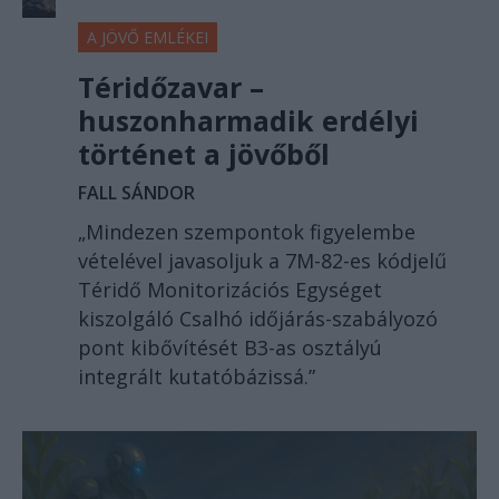
A JÖVŐ EMLÉKEI
Téridőzavar –
huszonharmadik erdélyi
történet a jövőből
FALL SÁNDOR
„Mindezen szempontok figyelembe
vételével javasoljuk a 7M-82-es kódjelű
Téridő Monitorizációs Egységet
kiszolgáló Csalhó időjárás-szabályozó
pont kibővítését B3-as osztályú
integrált kutatóbázissá.”