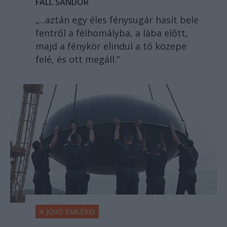
FALL SÁNDOR
„...aztán egy éles fénysugár hasít bele
fentről a félhomályba, a lába előtt,
majd a fénykör elindul a tó közepe
felé, és ott megáll.”
A JÖVŐ EMLÉKEI