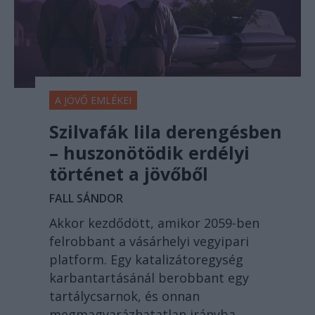
A JÖVŐ EMLÉKEI
Szilvafák lila derengésben
– huszonötödik erdélyi
történet a jövőből
FALL SÁNDOR
Akkor kezdődött, amikor 2059-ben
felrobbant a vásárhelyi vegyipari
platform. Egy katalizátoregység
karbantartásánál berobbant egy
tartálycsarnok, és onnan
megmagyarázhatatlan irányba