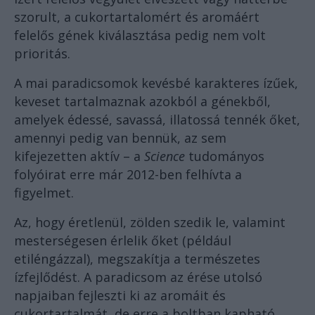
szorult, a cukortartalomért és aromáért
felelős gének kiválasztása pedig nem volt
prioritás.
A mai paradicsomok kevésbé karakteres ízűek,
keveset tartalmaznak azokból a génekből,
amelyek édessé, savassá, illatossá tennék őket,
amennyi pedig van bennük, az sem
kifejezetten aktív – a
Science
tudományos
folyóirat erre már 2012-ben felhívta a
figyelmet.
Az, hogy éretlenül, zölden szedik le, valamint
mesterségesen érlelik őket (például
etiléngázzal), megszakítja a természetes
ízfejlődést. A paradicsom az érése utolsó
napjaiban fejleszti ki az aromáit és
cukortartalmát, de erre a boltban kapható