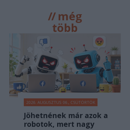
//
még
több
főtér.ro
2026. AUGUSZTUS 06., CSÜTÖRTÖK
Jöhetnének már azok a
robotok, mert nagy