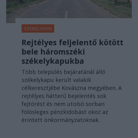
SZÉKELYHON
Rejtélyes feljelentő kötött
bele háromszéki
székelykapukba
Több település bejáratánál álló
székelykapu került valakik
célkeresztjébe Kovászna megyében. A
rejtélyes hátterű bejelentés sok
fejtörést és nem utolsó sorban
fölösleges pénzkidobást okoz az
érintett önkormányzatoknak.