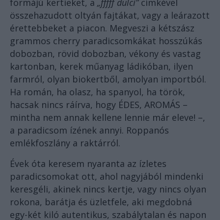
formájú kertieket, a
„fffff dulci”
címkével
összehazudott oltyán fajtákat, vagy a leárazott
érettebbeket a piacon. Megveszi a kétszász
grammos cherry paradicsomkákat hosszúkás
dobozban, rövid dobozban, vékony és vastag
kartonban, kerek műanyag ládikóban, ilyen
farmról, olyan biokertből, amolyan importból.
Ha román, ha olasz, ha spanyol, ha török,
hacsak nincs ráírva, hogy ÉDES, AROMÁS –
mintha nem annak kellene lennie már eleve! –,
a paradicsom ízének annyi. Roppanós
emlékfoszlány a raktárról.
Évek óta keresem nyaranta az ízletes
paradicsomokat ott, ahol nagyjából mindenki
keresgéli, akinek nincs kertje, vagy nincs olyan
rokona, barátja és üzletfele, aki megdobná
egy-két kiló autentikus, szabálytalan és napon