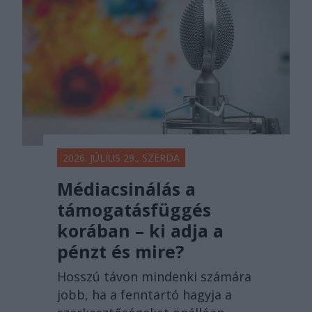
2026. JÚLIUS 29., SZERDA
Médiacsinálás a
támogatásfüggés
korában – ki adja a
pénzt és mire?
Hosszú távon mindenki számára
jobb, ha a fenntartó hagyja a