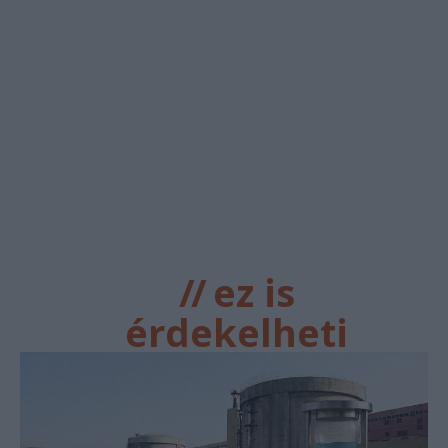
//
ez is
érdekelheti