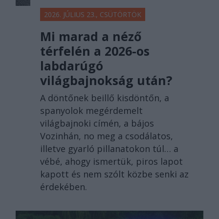
2026. JÚLIUS 23., CSÜTÖRTÖK
Mi marad a néző
térfelén a 2026-os
labdarúgó
világbajnokság után?
A döntőnek beillő kisdöntőn, a
spanyolok megérdemelt
világbajnoki címén, a bájos
Vozinhán, no meg a csodálatos,
illetve gyarló pillanatokon túl… a
vébé, ahogy ismertük, piros lapot
kapott és nem szólt közbe senki az
érdekében.