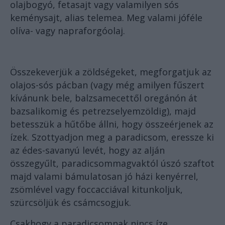
olajbogyó, fetasajt vagy valamilyen sós
keménysajt, alias telemea. Meg valami jóféle
olíva- vagy napraforgóolaj.
Összekeverjük a zöldségeket, megforgatjuk az
olajos-sós pácban (vagy még amilyen fűszert
kívánunk bele, balzsamecettől oregánón át
bazsalikomig és petrezselyemzöldig), majd
betesszük a hűtőbe állni, hogy összeérjenek az
ízek. Szottyadjon meg a paradicsom, eressze ki
az édes-savanyú levét, hogy az alján
összegyűlt, paradicsommagvaktól úszó szaftot
majd valami bámulatosan jó házi kenyérrel,
zsömlével vagy foccacciával kitunkoljuk,
szürcsöljük és csámcsogjuk.
Csakhogy a paradicsomnak nincs íze.