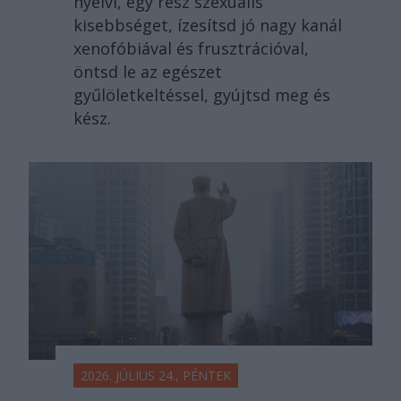
nyelvi, egy rész szexuális
kisebbséget, ízesítsd jó nagy kanál
xenofóbiával és frusztrációval,
öntsd le az egészet
gyűlöletkeltéssel, gyújtsd meg és
kész.
2026. JÚLIUS 24., PÉNTEK