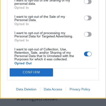
I want to opt-out of the Sharing of my
personal data.
Opted In
I want to opt-out of the Sale of my
Personal Data.
Opted In
FŐTÉR
I want to opt-out of processing my
A Román Rendőrség azt
Personal Data for Targeted Advertising.
Opted In
üzeni, semmiképpen ne
I want to opt-out of Collection, Use,
higgyenek a Román
Retention, Sale, and/or Sharing of my
Personal Data that Is Unrelated with the
Rendőrségnek – hírmix
Purposes for which it was collected.
Opted Out
További híreink: sziklát akart a
CONFIRM
Dunába robbantani a hadsereg,
egyelőre sikertelenül, az illetékes
szerint pedig semmiféle korlátozás
Data Deletion
Data Access
Privacy Policy
nem lesz a lakossági
áramfogyasztásban.