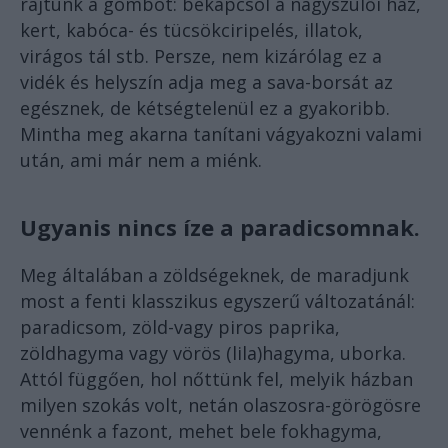
rajtunk a gombot: bekapcsol a nagyszülői ház,
kert, kabóca- és tücsökciripelés, illatok,
virágos tál stb. Persze, nem kizárólag ez a
vidék és helyszín adja meg a sava-borsát az
egésznek, de kétségtelenül ez a gyakoribb.
Mintha meg akarna tanítani vágyakozni valami
után, ami már nem a miénk.
Ugyanis nincs íze a paradicsomnak.
Meg általában a zöldségeknek, de maradjunk
most a fenti klasszikus egyszerű változatánál:
paradicsom, zöld-vagy piros paprika,
zöldhagyma vagy vörös (lila)hagyma, uborka.
Attól függően, hol nőttünk fel, melyik házban
milyen szokás volt, netán olaszosra-görögösre
vennénk a fazont, mehet bele fokhagyma,