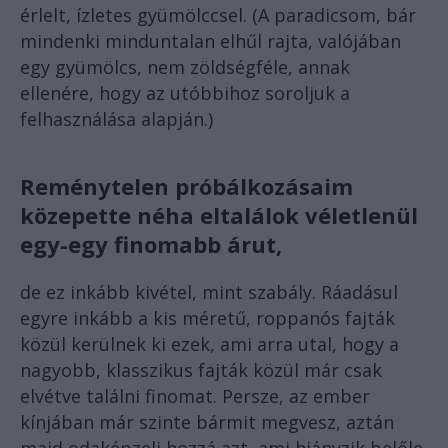
érlelt, ízletes gyümölccsel. (A paradicsom, bár
mindenki minduntalan elhűl rajta, valójában
egy gyümölcs, nem zöldségféle, annak
ellenére, hogy az utóbbihoz soroljuk a
felhasználása alapján.)
Reménytelen próbálkozásaim
közepette néha eltalálok véletlenül
egy-egy finomabb árut,
de ez inkább kivétel, mint szabály. Ráadásul
egyre inkább a kis méretű, roppanós fajták
közül kerülnek ki ezek, ami arra utal, hogy a
nagyobb, klasszikus fajták közül már csak
elvétve találni finomat. Persze, az ember
kínjában már szinte bármit megvesz, aztán