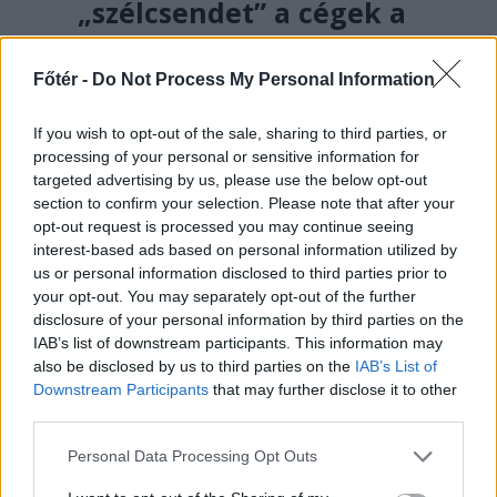
„szélcsendet” a cégek a
Versenytanács elnöke
szerint
Főtér -
Do Not Process My Personal Information
Nem zárható ki annak a lehetősége,
If you wish to opt-out of the sale, sharing to third parties, or
hogy az üzemanyagpiac szereplői
processing of your personal or sensitive information for
kihasználják az időt a válsághelyzet
targeted advertising by us, please use the below opt-out
kihirdetéséig, és ezért kúsznak egyre
section to confirm your selection. Please note that after your
opt-out request is processed you may continue seeing
feljebb az üzemanyagárak – ismerte el
interest-based ads based on personal information utilized by
Bogdan Chirițoiu, a Versenytanács
us or personal information disclosed to third parties prior to
elnöke.
your opt-out. You may separately opt-out of the further
disclosure of your personal information by third parties on the
IAB’s list of downstream participants. This information may
also be disclosed by us to third parties on the
IAB’s List of
Downstream Participants
that may further disclose it to other
third parties.
Personal Data Processing Opt Outs