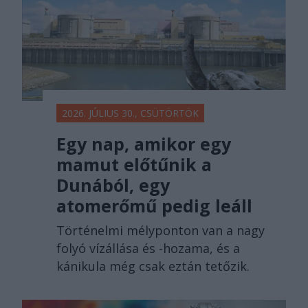
2026. JÚLIUS 30., CSÜTÖRTÖK
Egy nap, amikor egy
mamut előtűnik a
Dunából, egy
atomerőmű pedig leáll
Történelmi mélyponton van a nagy
folyó vízállása és -hozama, és a
kánikula még csak eztán tetőzik.