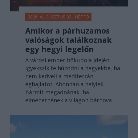
2026. AUGUSZTUS 03., HÉTFŐ
Amikor a párhuzamos
valóságok találkoznak
egy hegyi legelőn
A városi ember hőkupola idején
igyekszik felhúzódni a hegyekbe, ha
nem kedveli a mediterrán
éghajlatot. Ahonnan a helyiek
bármit megadnának, ha
elmehetnének a világon bárhova.