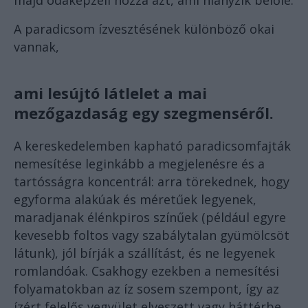
majd odaképzeli hozzá azt, ami hiányzik belőle.
A paradicsom ízvesztésének különböző okai
vannak,
ami lesújtó látlelet a mai
mezőgazdaság egy szegmenséről.
A kereskedelemben kapható paradicsomfajták
nemesítése leginkább a megjelenésre és a
tartósságra koncentrál: arra törekednek, hogy
egyforma alakúak és méretűek legyenek,
maradjanak élénkpiros színűek (például egyre
kevesebb foltos vagy szabálytalan gyümölcsöt
látunk), jól bírják a szállítást, és ne legyenek
romlandóak. Csakhogy ezekben a nemesítési
folyamatokban az íz sosem szempont, így az
ízért felelős vegyület elveszett vagy háttérbe