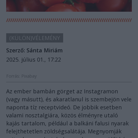
(KÜLÖN)VÉLEMÉNY
Szerző:
Sánta Miriám
2025. július 01., 17:22
Forrás: Pixabay
Az ember bambán görget az Instagramon
(vagy másutt), és akaratlanul is szembejön vele
naponta tíz receptvideó. De jobbik esetben
valami nosztalgiára, közös élményre utaló
kajás tartalom, például a balkáni falusi nyarak
felejthetetlen zöldségsalátája. Megnyomják