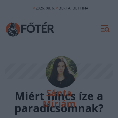
2026. 08. 6.
BERTA, BETTINA
//
//
Sánta
Miért nincs íze a
Miriám
paradicsomnak?