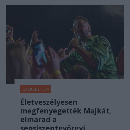
SZÉKELYHON
Életveszélyesen
megfenyegették Majkát,
elmarad a
sepsiszentgyörgyi