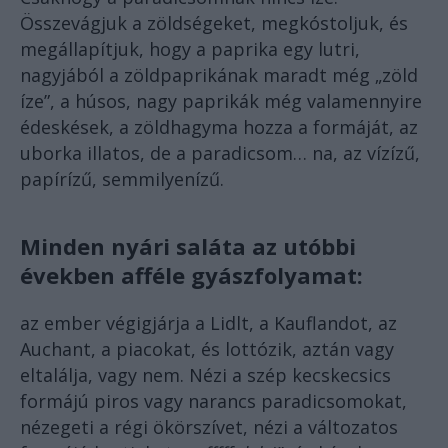
Összevágjuk a zöldségeket, megkóstoljuk, és
megállapítjuk, hogy a paprika egy lutri,
nagyjából a zöldpaprikának maradt még „zöld
íze”, a húsos, nagy paprikák még valamennyire
édeskések, a zöldhagyma hozza a formáját, az
uborka illatos, de a paradicsom… na, az vízízű,
papírízű, semmilyenízű.
Minden nyári saláta az utóbbi
években afféle gyászfolyamat:
az ember végigjárja a Lidlt, a Kauflandot, az
Auchant, a piacokat, és lottózik, aztán vagy
eltalálja, vagy nem. Nézi a szép kecskecsics
formájú piros vagy narancs paradicsomokat,
nézegeti a régi ökörszívet, nézi a változatos