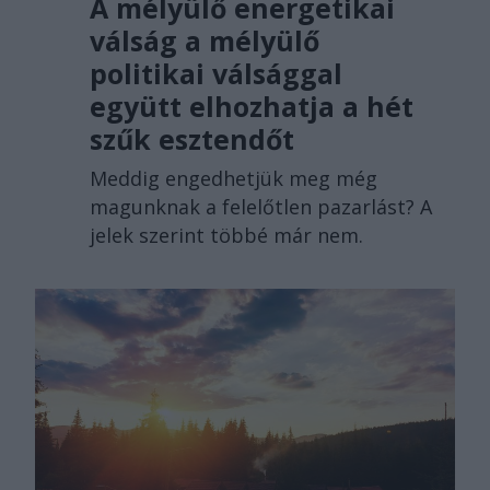
A mélyülő energetikai
válság a mélyülő
politikai válsággal
együtt elhozhatja a hét
szűk esztendőt
Meddig engedhetjük meg még
magunknak a felelőtlen pazarlást? A
jelek szerint többé már nem.