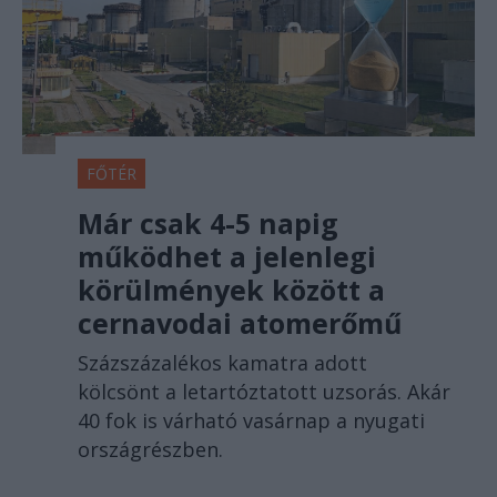
FŐTÉR
Már csak 4-5 napig
működhet a jelenlegi
körülmények között a
cernavodai atomerőmű
Százszázalékos kamatra adott
kölcsönt a letartóztatott uzsorás. Akár
40 fok is várható vasárnap a nyugati
országrészben.