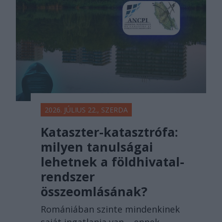
2026. JÚLIUS 22., SZERDA
Kataszter-katasztrófa:
milyen tanulságai
lehetnek a földhivatal-
rendszer
összeomlásának?
Romániában szinte mindenkinek
saját ingatlanja van – ennek