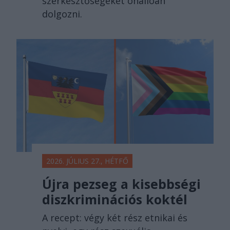
szerkesztőségeket önállóan
dolgozni.
2026. JÚLIUS 27., HÉTFŐ
Újra pezseg a kisebbségi
diszkriminációs koktél
A recept: végy két rész etnikai és