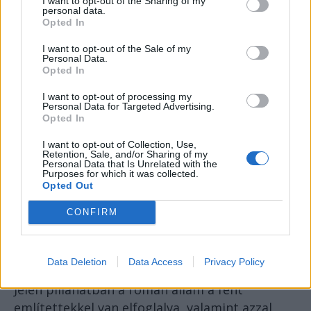
I want to opt-out of the Sharing of my
personal data.
középiskolai tanárok számára szerveztek. A
Opted In
Școala de Valori és az ICD által szervezett
kongresszus alapja az oktatási technológia,
I want to opt-out of the Sale of my
Personal Data.
valamint a román oktatás
Opted In
alkalmazkodóképességének növelése.
I want to opt-out of processing my
Personal Data for Targeted Advertising.
A kongresszus első napján az ICD két GPT-
Opted In
modellt mutatott be, amelyek segítséget
I want to opt-out of Collection, Use,
nyújthatnak az oktatóknak. Az első a „Digital
Retention, Sale, and/or Sharing of my
Personal Data that Is Unrelated with the
Citizenship Education Teacher Assistant”
Purposes for which it was collected.
Opted Out
(Digitális állampolgárság oktatói asszisztens),
amely szakértői útmutatást, ötleteket és
CONFIRM
tanácsadást nyújt a tanároknak a digitális
állampolgárság oktatására fókuszáló oktatási
tevékenységek tervezéséhez.
Data Deletion
Data Access
Privacy Policy
Jelen pillanatban a román állam a fent
említettekkel van elfoglalva, valamint azzal,