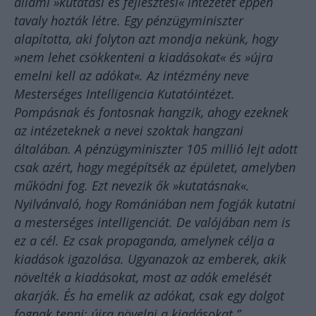
állami »kutatási és fejlesztési« intézetet éppen
tavaly hozták létre. Egy pénzügyminiszter
alapította, aki folyton azt mondja nekünk, hogy
»nem lehet csökkenteni a kiadásokat« és »újra
emelni kell az adókat«. Az intézmény neve
Mesterséges Intelligencia Kutatóintézet.
Pompásnak és fontosnak hangzik, ahogy ezeknek
az intézeteknek a nevei szoktak hangzani
általában. A pénzügyminiszter 105 millió lejt adott
csak azért, hogy megépítsék az épületet, amelyben
működni fog. Ezt nevezik ők »kutatásnak«.
Nyilvánvaló, hogy Romániában nem fogják kutatni
a mesterséges intelligenciát. De valójában nem is
ez a cél. Ez csak propaganda, amelynek célja a
kiadások igazolása. Ugyanazok az emberek, akik
növelték a kiadásokat, most az adók emelését
akarják. És ha emelik az adókat, csak egy dolgot
fognak tenni: újra növelni a kiadásokat.”