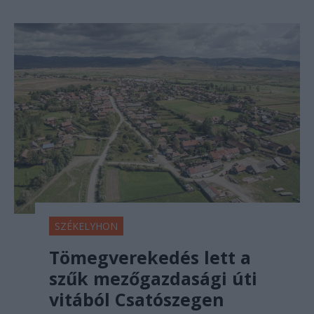
SZÉKELYHON
Tömegverekedés lett a
szűk mezőgazdasági úti
vitából Csatószegen