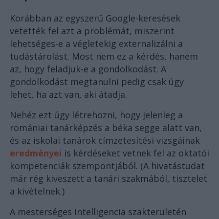
Korábban az egyszerű Google-keresések
vetették fel azt a problémát, miszerint
lehetséges-e a végletekig externalizálni a
tudástárolást. Most nem ez a kérdés, hanem
az, hogy feladjuk-e a gondolkodást. A
gondolkodást megtanulni pedig csak úgy
lehet, ha azt van, aki átadja.
Nehéz ezt úgy létrehozni, hogy jelenleg a
romániai tanárképzés a béka segge alatt van,
és az iskolai tanárok címzetesítési vizsgáinak
eredményei
is kérdéseket vetnek fel az oktatói
kompetenciák szempontjából. (A hivatástudat
már rég kiveszett a tanári szakmából, tisztelet
a kivételnek.)
A mesterséges intelligencia szakterületén