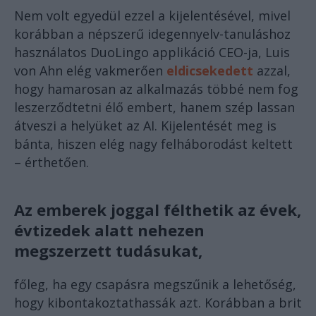
Nem volt egyedül ezzel a kijelentésével, mivel
korábban a népszerű idegennyelv-tanuláshoz
használatos DuoLingo applikáció CEO-ja, Luis
von Ahn elég vakmerően
eldicsekedett
azzal,
hogy hamarosan az alkalmazás többé nem fog
leszerződtetni élő embert, hanem szép lassan
átveszi a helyüket az AI. Kijelentését meg is
bánta, hiszen elég nagy felháborodást keltett
– érthetően.
Az emberek joggal félthetik az évek,
évtizedek alatt nehezen
megszerzett tudásukat,
főleg, ha egy csapásra megszűnik a lehetőség,
hogy kibontakoztathassák azt. Korábban a brit