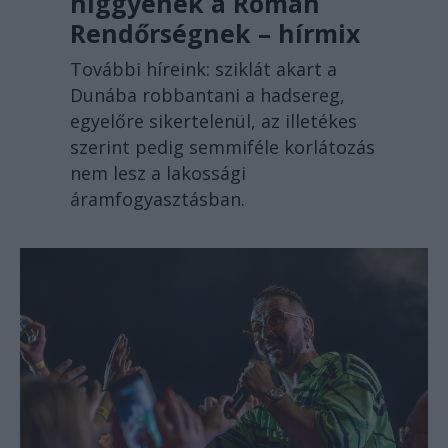
higgyenek a Román
Rendőrségnek – hírmix
További híreink: sziklát akart a
Dunába robbantani a hadsereg,
egyelőre sikertelenül, az illetékes
szerint pedig semmiféle korlátozás
nem lesz a lakossági
áramfogyasztásban.