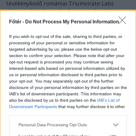
tevékenykedő romániai Triumvirate Labs
cégvezetője, Alexandru Dan nemrég adott
exkluzív
interjút
a
TechRadar
portálnak. Arra a
Főtér -
Do Not Process My Personal Information
kérdésre válaszolva, hogy szerinte melyek a fő
akadályok a digitális oktatás széles körű
If you wish to opt-out of the sale, sharing to third parties, or
bevezetése előtt Romániában, Alexandru Dan
processing of your personal or sensitive information for
targeted advertising by us, please use the below opt-out
úgy véli, hogy számos eszköz áll rendelkezésre,
section to confirm your selection. Please note that after your
amely segíthet a tanároknak és a diákoknak,
opt-out request is processed you may continue seeing
de ezeket nem vezették be a költségek miatt,
interest-based ads based on personal information utilized by
amelyeket az Oktatási és Kutatási
us or personal information disclosed to third parties prior to
your opt-out. You may separately opt-out of the further
Minisztériumnak és az iskoláknak kellene
disclosure of your personal information by third parties on the
viselniük. (Vessük ezt össze a felesleges
IAB’s list of downstream participants. This information may
építkezésekkel és „kutatási” programokkal egy
also be disclosed by us to third parties on the
IAB’s List of
pillanatra.)
Downstream Participants
that may further disclose it to other
third parties.
Alexandru Dan is részt vett a Digitális Polgári
Personal Data Processing Opt Outs
Inkubátor (ICD) képzési kongresszusán,
amelyet az ország egész területén a