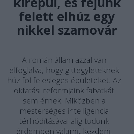
kirepül, és fejünk
felett elhúz egy
nikkel szamovár
A román állam azzal van
elfoglalva, hogy gittegyleteknek
húz föl felesleges épületeket. Az
oktatási reformjaink fabatkát
sem érnek. Miközben a
mesterséges intelligencia
térhódításával alig tudunk
érdemben valamit kezdeni.