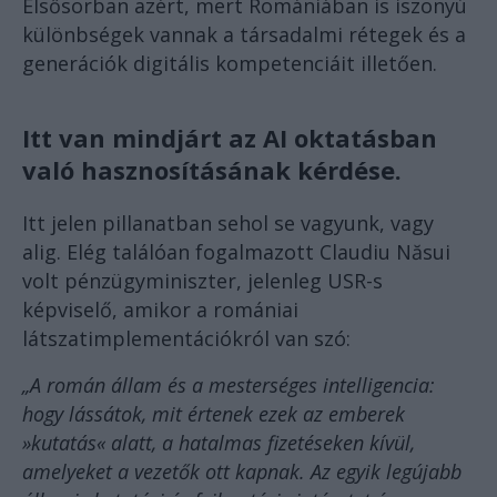
Elsősorban azért, mert Romániában is iszonyú
különbségek vannak a társadalmi rétegek és a
generációk digitális kompetenciáit illetően.
Itt van mindjárt az AI oktatásban
való hasznosításának kérdése.
Itt jelen pillanatban sehol se vagyunk, vagy
alig. Elég találóan fogalmazott Claudiu Năsui
volt pénzügyminiszter, jelenleg USR-s
képviselő, amikor a romániai
látszatimplementációkról van szó:
„A román állam és a mesterséges intelligencia:
hogy lássátok, mit értenek ezek az emberek
»kutatás« alatt, a hatalmas fizetéseken kívül,
amelyeket a vezetők ott kapnak. Az egyik legújabb