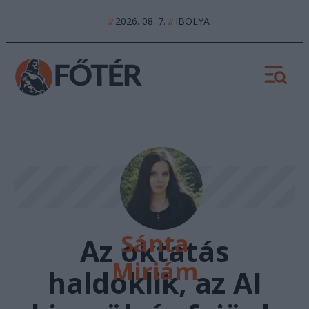
2026. 08. 7.
IBOLYA
//
//
Sánta
Az oktatás
Miriám
haldoklik, az AI