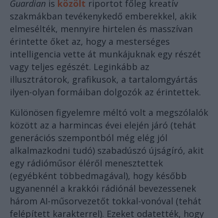
Guardian
is
közölt
riportot főleg kreatív
szakmákban tevékenykedő emberekkel, akik
elmesélték, mennyire hirtelen és masszívan
érintette őket az, hogy a mesterséges
intelligencia vette át munkájuknak egy részét
vagy teljes egészét. Leginkább az
illusztrátorok, grafikusok, a tartalomgyártás
ilyen-olyan formáiban dolgozók az érintettek.
Különösen figyelemre méltó volt a megszólalók
között az a harmincas évei elején járó (tehát
generációs szempontból még elég jól
alkalmazkodni tudó) szabadúszó újságíró, akit
egy rádióműsor éléről menesztettek
(egyébként többedmagával), hogy később
ugyanennél a krakkói rádiónál bevezessenek
három AI-műsorvezetőt tokkal-vonóval (tehát
felépített karakterrel). Ezeket odatették, hogy