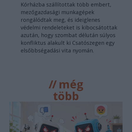
Kórházba szállítottak több embert,
mezőgazdasági munkagépek
rongálódtak meg, és ideiglenes
védelmi rendeleteket is kibocsátottak
azután, hogy szombat délután súlyos
konfliktus alakult ki Csatószegen egy
elsőbbségadási vita nyomán.
//
még
több
főtér.ro