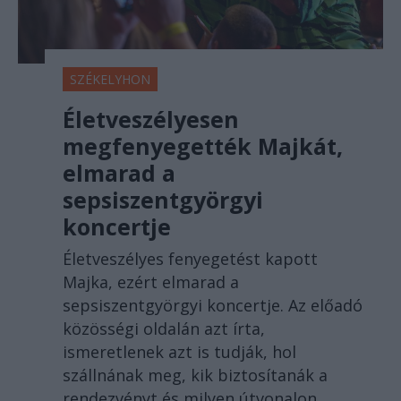
SZÉKELYHON
Életveszélyesen
megfenyegették Majkát,
elmarad a
sepsiszentgyörgyi
koncertje
Életveszélyes fenyegetést kapott
Majka, ezért elmarad a
sepsiszentgyörgyi koncertje. Az előadó
közösségi oldalán azt írta,
ismeretlenek azt is tudják, hol
szállnának meg, kik biztosítanák a
rendezvényt és milyen útvonalon