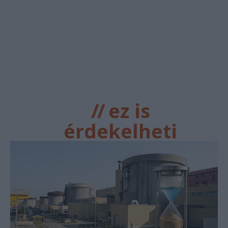
//
ez is
érdekelheti