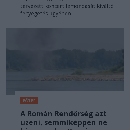
tervezett koncert lemondását kiváltó
fenyegetés ügyében.
FŐTÉR
A Román Rendőrség azt
üzeni, semmiképpen ne