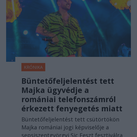
KRÓNIKA
Büntetőfeljelentést tett
Majka ügyvédje a
romániai telefonszámról
érkezett fenyegetés miatt
Büntetőfeljelentést tett csütörtökön
Majka romániai jogi képviselője a
sepsiszentgyörgyi Sic Feszt fesztiválra