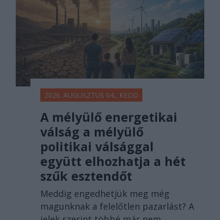
2026. AUGUSZTUS 04., KEDD
A mélyülő energetikai
válság a mélyülő
politikai válsággal
együtt elhozhatja a hét
szűk esztendőt
Meddig engedhetjük meg még
magunknak a felelőtlen pazarlást? A
jelek szerint többé már nem.