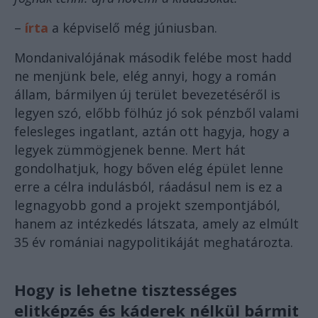
–
írta
a képviselő még júniusban.
Mondanivalójának második felébe most hadd
ne menjünk bele, elég annyi, hogy a román
állam, bármilyen új terület bevezetéséről is
legyen szó, előbb fölhúz jó sok pénzből valami
felesleges ingatlant, aztán ott hagyja, hogy a
legyek zümmögjenek benne. Mert hát
gondolhatjuk, hogy bőven elég épület lenne
erre a célra indulásból, ráadásul nem is ez a
legnagyobb gond a projekt szempontjából,
hanem az intézkedés látszata, amely az elmúlt
35 év romániai nagypolitikáját meghatározta.
Hogy is lehetne tisztességes
elitképzés és káderek nélkül bármit