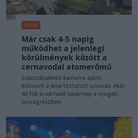
FŐTÉR
Már csak 4-5 napig
működhet a jelenlegi
körülmények között a
cernavodai atomerőmű
Százszázalékos kamatra adott
kölcsönt a letartóztatott uzsorás. Akár
40 fok is várható vasárnap a nyugati
országrészben.