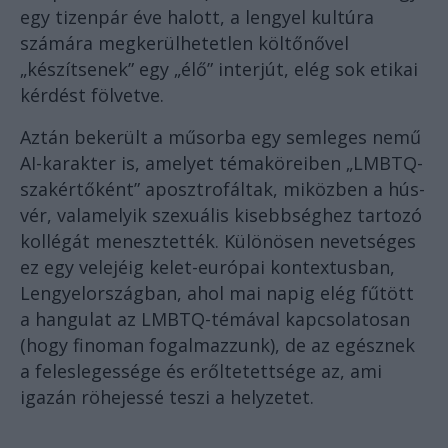
egy tizenpár éve halott, a lengyel kultúra
számára megkerülhetetlen költőnővel
„készítsenek” egy „élő” interjút, elég sok etikai
kérdést fölvetve.
Aztán bekerült a műsorba egy semleges nemű
AI-karakter is, amelyet témaköreiben „LMBTQ-
szakértőként” aposztrofáltak, miközben a hús-
vér, valamelyik szexuális kisebbséghez tartozó
kollégát menesztették. Különösen nevetséges
ez egy velejéig kelet-európai kontextusban,
Lengyelországban, ahol mai napig elég fűtött
a hangulat az LMBTQ-témával kapcsolatosan
(hogy finoman fogalmazzunk), de az egésznek
a feleslegessége és erőltetettsége az, ami
igazán röhejessé teszi a helyzetet.