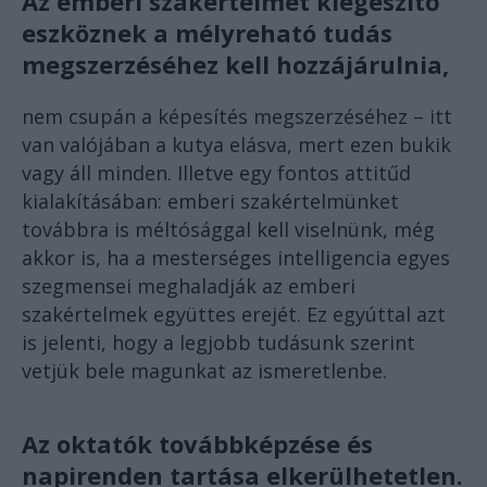
Az emberi szakértelmet kiegészítő
eszköznek a mélyreható tudás
megszerzéséhez kell hozzájárulnia,
nem csupán a képesítés megszerzéséhez – itt
van valójában a kutya elásva, mert ezen bukik
vagy áll minden. Illetve egy fontos attitűd
kialakításában: emberi szakértelmünket
továbbra is méltósággal kell viselnünk, még
akkor is, ha a mesterséges intelligencia egyes
szegmensei meghaladják az emberi
szakértelmek együttes erejét. Ez egyúttal azt
is jelenti, hogy a legjobb tudásunk szerint
vetjük bele magunkat az ismeretlenbe.
Az oktatók továbbképzése és
napirenden tartása elkerülhetetlen.