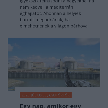
igyekszik felhúzódni a hegyekbe, ha
nem kedveli a mediterrán
éghajlatot. Ahonnan a helyiek
bármit megadnának, ha
elmehetnének a világon bárhova.
2026. JÚLIUS 30., CSÜTÖRTÖK
Egy nap, amikor egy