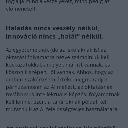
foglalja mind a veszélyeket, mind pedig az
előmenetelt.
Haladás nincs veszély nélkül,
innováció nincs „halál” nélkül.
Az egyetemeknek (de az iskoláknak is) az
oktatási folyamatra nézve számolniuk kell
kockázatokkal, amelyek már itt vannak, és
köszönik szépen, jól vannak. Ahhoz, hogy az
emberi szakértelem értéke megmaradjon
párhuzamosan az AI mellett, az oktatásnak
továbbra is intellektuális képzési folyamatnak
kell lennie, ezért a tanároknak példát kell
mutatniuk az AI felelősségteljes használatára.