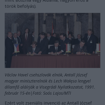
mint Bosznia vagy Albánia, nagyon erős a
török befolyás).
Václav Havel csehszlovák elnök, Antall József
magyar miniszterelnök és Lech Wałęsa lengyel
államfő aláírják a Visegrádi Nyilatkozatot, 1991.
február 15-én|Fotó: Soós Lajos/MTI
Ezért volt zseniális invenció az Antall József