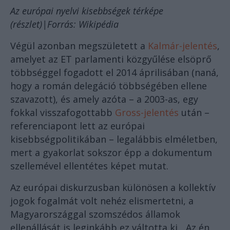
Az európai nyelvi kisebbségek térképe
(részlet)|Forrás: Wikipédia
Végül azonban megszületett a
Kalmár-jelentés
,
amelyet az ET parlamenti közgyűlése elsöprő
többséggel fogadott el 2014 áprilisában (naná,
hogy a román delegáció többségében ellene
szavazott), és amely azóta – a 2003-as, egy
fokkal visszafogottabb
Gross-jelentés
után –
referenciapont lett az európai
kisebbségpolitikában – legalábbis elméletben,
mert a gyakorlat sokszor épp a dokumentum
szellemével ellentétes képet mutat.
Az európai diskurzusban különösen a kollektív
jogok fogalmát volt nehéz elismertetni, a
Magyarországgal szomszédos államok
ellenállását is leginkább ez váltotta ki. „Az én