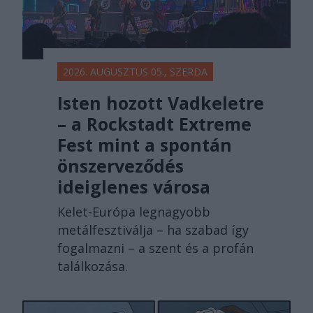
2026. AUGUSZTUS 05., SZERDA
Isten hozott Vadkeletre
– a Rockstadt Extreme
Fest mint a spontán
önszerveződés
ideiglenes városa
Kelet-Európa legnagyobb
metálfesztiválja – ha szabad így
fogalmazni – a szent és a profán
találkozása.