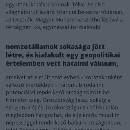
együttműködésre vannak ítélve. Az első
világháborút lezáró trianoni békeszerződéssel,
az Osztrák–Magyar Monarchia széthullásával a
térségben kis, egymással torzsalkodó
nemzetállamok sokasága jött
létre, és kialakult egy geopolitikai
értelemben vett hatalmi vákuum,
amelyet az elmúlt száz évben – korszakonként
változó mértékben – három, birodalmi
potenciállal rendelkező ország töltött be:
Németország, Oroszország (azaz sokáig a
Szovjetunió) és Törökország (ez utóbbi talán
meglepően hangozhat, de a jelentős muszlim
népességgel rendelkező balkáni országokban,