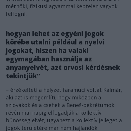
mérnöki, fizikusi agyammal képtelen vagyok
felfogni,
hogyan lehet az egyéni jogok
körébe utalni például a nyelvi
jogokat, hiszen ha valaki
egymagában használja az
anyanyelvét, azt orvosi kérdésnek
tekintjük”
– érzékelteti a helyzet faramuci voltát Kalmár,
aki azt is megemlíti, hogy miközben a
szlovákok és a csehek a Beneš-dekrétumok
révén mai napig elfogadják a kollektív
bűnösség elvét, ugyanezt a kollektív jelleget a
jogok területére már nem hajlandók