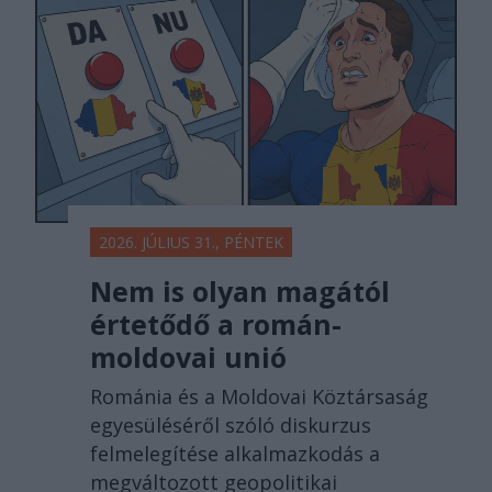
2026. JÚLIUS 31., PÉNTEK
Nem is olyan magától
értetődő a román-
moldovai unió
Románia és a Moldovai Köztársaság
egyesüléséről szóló diskurzus
felmelegítése alkalmazkodás a
megváltozott geopolitikai