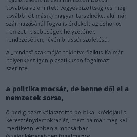
továbbá az említett vegyesbizottság (és még
további öt másik) magyar társelnöke, aki már
származásánál fogva is érdekelt az őshonos
nemzeti kisebbségek helyzetének
rendezésében, lévén brassói születésű.
A „rendes” szakmáját tekintve fizikus Kalmár
helyenként igen plasztikusan fogalmaz:
szerinte
a politika mocsár, de benne dől el a
nemzetek sorsa,
ő pedig azért választotta politikai krédójául a
kereszténydemokráciát, mert ha már meg kell
merítkezni ebben a mocsárban
(szalonképesebben fogalmazva: