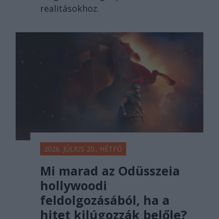
realitásokhoz.
2026. JÚLIUS 20., HÉTFŐ
Mi marad az Odüsszeia
hollywoodi
feldolgozásából, ha a
hitet kilúgozzák belőle?