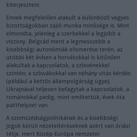
kiterjeszteni.
Ennek megfelelően alakult a különböző vegyes
bizottságokban zajló munka minősége is. Mint
elmondta, jelenleg a szerbekkel a legjobb a
viszony, Belgrád ment a legmesszebb a
kisebbségi autonómiák elismerése terén, az
utóbbi két évben a horvátokkal is kitűnően
alakultak a kapcsolatok, a szlovénekkel
szintén; a szlovákokkal van néhány vitás kérdés
(például a kettős állampolgárság ügye),
Ukrajnával teljesen befagytak a kapcsolatok, a
románokkal pedig, mint említettük, évek óta
patthelyzet van.
A szomszédságpolitikának és a kisebbségi
jogok körüli nézeteltéréseknek azért van óriási
tétje, mert Közép-Európa nemzetei