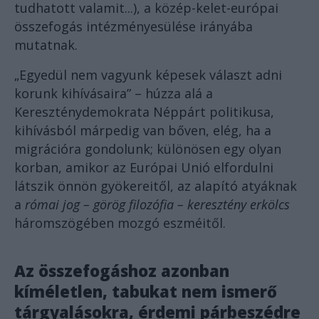
tudhatott valamit...), a közép-kelet-európai
összefogás intézményesülése irányába
mutatnak.
„Egyedül nem vagyunk képesek választ adni
korunk kihívásaira” – húzza alá a
Kereszténydemokrata Néppárt politikusa,
kihívásból márpedig van bőven, elég, ha a
migrációra gondolunk; különösen egy olyan
korban, amikor az Európai Unió elfordulni
látszik önnön gyökereitől, az alapító atyáknak
a
római jog – görög filozófia – keresztény erkölcs
háromszögében mozgó eszméitől.
Az összefogáshoz azonban
kíméletlen, tabukat nem ismerő
tárgyalásokra, érdemi párbeszédre