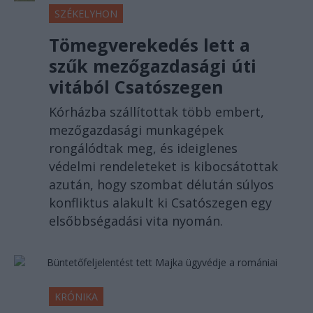
SZÉKELYHON
Tömegverekedés lett a
szűk mezőgazdasági úti
vitából Csatószegen
Kórházba szállítottak több embert,
mezőgazdasági munkagépek
rongálódtak meg, és ideiglenes
védelmi rendeleteket is kibocsátottak
azután, hogy szombat délután súlyos
konfliktus alakult ki Csatószegen egy
elsőbbségadási vita nyomán.
KRÓNIKA