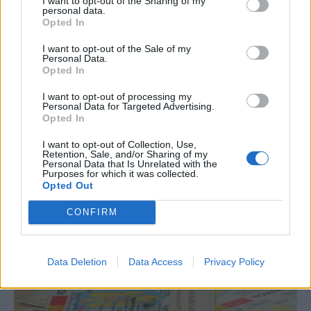
FŐTÉR
I want to opt-out of the Sharing of my
personal data.
Opted In
A Román Rendőrség azt
üzeni, semmiképpen ne
I want to opt-out of the Sale of my
Personal Data.
higgyenek a Román
Opted In
Rendőrségnek – hírmix
I want to opt-out of processing my
Personal Data for Targeted Advertising.
További híreink: sziklát akart a
Opted In
Dunába robbantani a hadsereg,
I want to opt-out of Collection, Use,
egyelőre sikertelenül, az illetékes
Retention, Sale, and/or Sharing of my
Personal Data that Is Unrelated with the
szerint pedig semmiféle korlátozás
Purposes for which it was collected.
Opted Out
nem lesz a lakossági
áramfogyasztásban.
CONFIRM
Data Deletion
Data Access
Privacy Policy