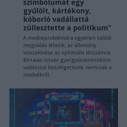
szimbólumát egy
gyűlölt, kártékony,
kóborló vadállattá
züllesztette a politikum”
A medveproblémára egyetlen valódi
megoldás létezik, az állomány
visszalövése az optimális létszámra.
Birtalan István gyergyószentmiklósi
vadásszal beszélgettünk, nemcsak a
medvékről.