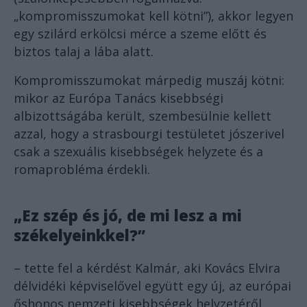
„kompromisszumokat kell kötni”), akkor legyen
egy szilárd erkölcsi mérce a szeme előtt és
biztos talaj a lába alatt.
Kompromisszumokat márpedig muszáj kötni:
mikor az Európa Tanács kisebbségi
albizottságába került, szembesülnie kellett
azzal, hogy a strasbourgi testületet jószerivel
csak a szexuális kisebbségek helyzete és a
romaprobléma érdekli.
„Ez szép és jó, de mi lesz a mi
székelyeinkkel?”
– tette fel a kérdést Kalmár, aki Kovács Elvira
délvidéki képviselővel együtt egy új, az európai
őshonos nemzeti kisebbségek helyzetéről