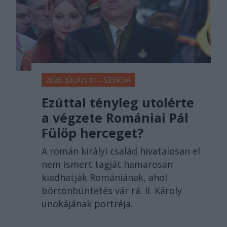
2026. JÚLIUS 01., SZERDA
Ezúttal tényleg utolérte
a végzete Romániai Pál
Fülöp herceget?
A román királyi család hivatalosan el
nem ismert tagját hamarosan
kiadhatják Romániának, ahol
börtönbüntetés vár rá. II. Károly
unokájának portréja.