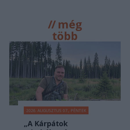
//
még
több
főtér.ro
2026. AUGUSZTUS 07., PÉNTEK
„A Kárpátok