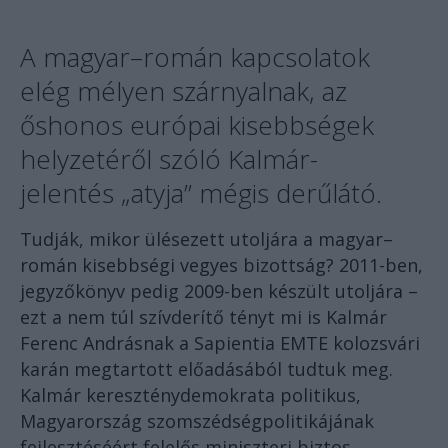
A magyar–román kapcsolatok
elég mélyen szárnyalnak, az
őshonos európai kisebbségek
helyzetéről szóló Kalmár-
jelentés „atyja” mégis derűlátó.
Tudják, mikor ülésezett utoljára a magyar–
román kisebbségi vegyes bizottság? 2011-ben,
jegyzőkönyv pedig 2009-ben készült utoljára –
ezt a nem túl szívderítő tényt mi is Kalmár
Ferenc Andrásnak a Sapientia EMTE kolozsvári
karán megtartott előadásából tudtuk meg.
Kalmár kereszténydemokrata politikus,
Magyarország szomszédségpolitikájának
fejlesztéséért felelős miniszteri biztos,