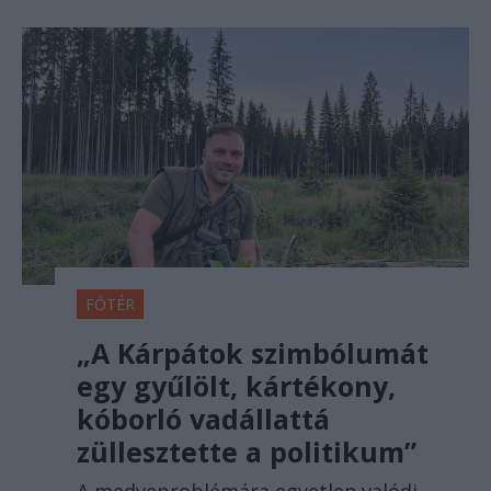
FŐTÉR
„A Kárpátok szimbólumát
egy gyűlölt, kártékony,
kóborló vadállattá
züllesztette a politikum”
A medveproblémára egyetlen valódi