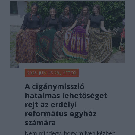
2026. JÚNIUS 29., HÉTFŐ
A cigánymisszió
hatalmas lehetőséget
rejt az erdélyi
református egyház
számára
Nem mindegy, hogy milyen kézben