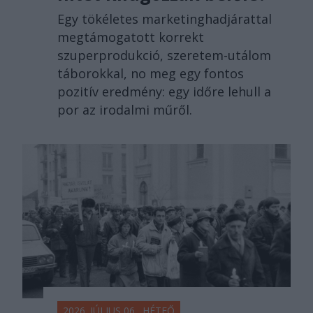
Egy tökéletes marketinghadjárattal
megtámogatott korrekt
szuperprodukció, szeretem-utálom
táborokkal, no meg egy fontos
pozitív eredmény: egy időre lehull a
por az irodalmi műről.
2026. JÚLIUS 06., HÉTFŐ