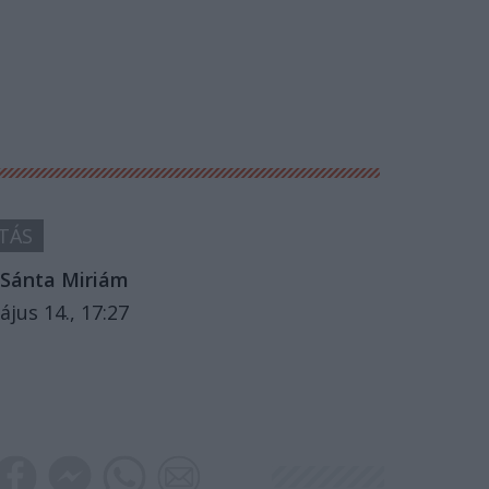
TÁS
Sánta Miriám
ájus 14., 17:27