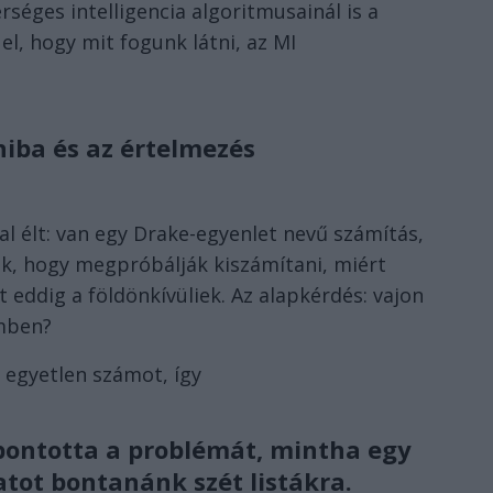
séges intelligencia algoritmusainál is a
el, hogy mit fogunk látni, az MI
hiba és az értelmezés
al élt: van egy Drake-egyenlet nevű számítás,
k, hogy megpróbálják kiszámítani, miért
eddig a földönkívüliek. Az alapkérdés: vajon
emben?
egyetlen számot, így
bontotta a problémát, mintha egy
tot bontanánk szét listákra.