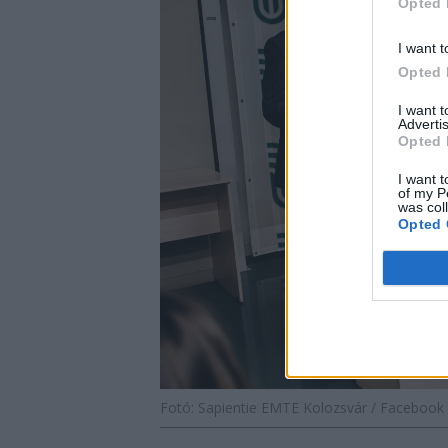
Opted 
I want t
Opted 
I want 
Advertis
Opted 
I want t
of my P
was col
Opted 
Fotó: Sapientie EMTE Kolozsvár / Facebook