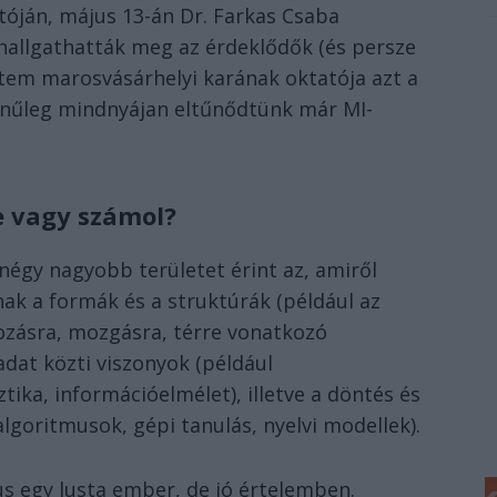
óján, május 13-án Dr. Farkas Csaba
hallgathatták meg az érdeklődők (és persze
etem marosvásárhelyi karának oktatója azt a
zínűleg mindnyájan eltűnődtünk már MI-
e vagy számol?
égy nagyobb területet érint az, amiről
ak a formák és a struktúrák (például az
tozásra, mozgásra, térre vonatkozó
adat közti viszonyok (például
tika, információelmélet), illetve a döntés és
algoritmusok, gépi tanulás, nyelvi modellek).
s egy lusta ember, de jó értelemben.