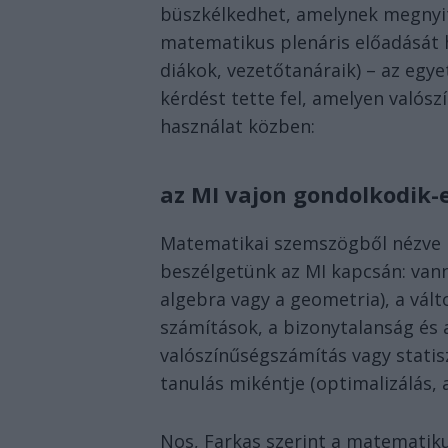
büszkélkedhet, amelynek megnyit
matematikus plenáris előadását 
diákok, vezetőtanáraik) – az egy
kérdést tette fel, amelyen valós
használat közben:
az MI vajon gondolkodik-
Matematikai szemszögből nézve n
beszélgetünk az MI kapcsán: vann
algebra vagy a geometria), a vál
számítások, a bizonytalanság és 
valószínűségszámítás vagy statisz
tanulás mikéntje (optimalizálás, 
Nos, Farkas szerint a matematiku