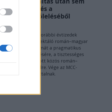
A rendszerváltás után sem
volt menekvés a
történelem öleléséből
SÓLYOM ISTVÁN
Ideje lecserélni a korábbi évtizedek
szenvedéseire reflektáló román–magyar
megbékélés fogalmát a pragmatikus
együttélés kifejezésére, a tisztességes
Európáért folytatott közös román–
magyar párbeszédre. Vége az MCC-
történészkerekasztalnak.