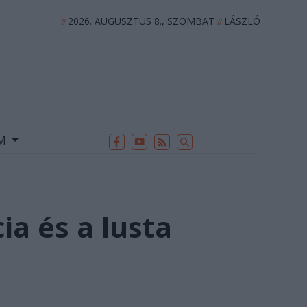
2026. AUGUSZTUS 8., SZOMBAT
LÁSZLÓ
//
//
EK
ARCHÍVUM
//
UM
a és a lusta