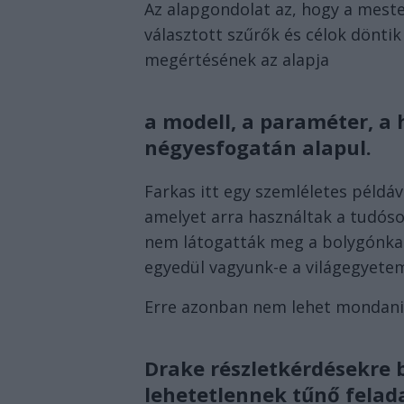
Az alapgondolat az, hogy a mester
választott szűrők és célok döntik 
megértésének az alapja
a modell, a paraméter, a 
négyesfogatán alapul.
Farkas itt egy szemléletes példáv
amelyet arra használtak a tudóso
nem látogatták meg a bolygónkat 
egyedül vagyunk-e a világegyet
Erre azonban nem lehet mondani 
Drake részletkérdésekre 
lehetetlennek tűnő felada