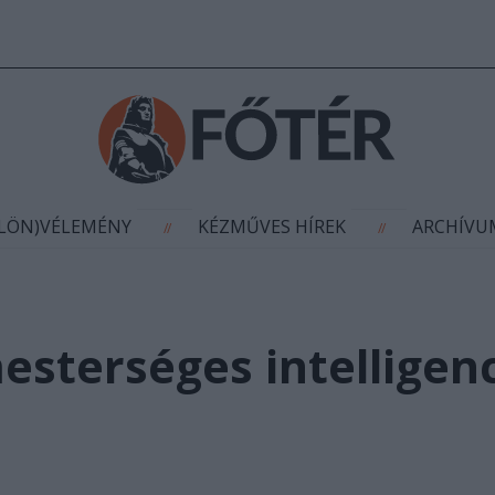
AGYÍTÁS
(KÜLÖN)VÉLEMÉNY
KÉZMŰVES HÍR
//
//
ÜLÖN)VÉLEMÉNY
KÉZMŰVES HÍREK
ARCHÍV
//
//
sterséges intelligenci