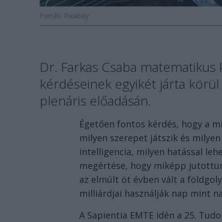
Forrás: Pixabay
Dr. Farkas Csaba matematikus 
kérdéseinek egyikét járta körül
plenáris előadásán.
Égetően fontos kérdés, hogy a m
milyen szerepet játszik és milye
intelligencia, milyen hatással le
megértése, hogy miképp jutottunk
az elmúlt öt évben vált a földgo
milliárdjai használják nap mint 
A Sapientia EMTE idén a 25. Tud