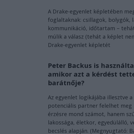
A Drake-egyenlet képletében meg
foglaltaknak: csillagok, bolygók, l
kommunikáció, időtartam – tehát
múlik a válasz (tehát a képlet nem
Drake-egyenlet képletét
Peter Backus is használt
amikor azt a kérdést tett
barátnője?
Az egyenlet logikájába illesztve
potenciális partner felelhet meg
érzésre mond számot, hanem szű
lakossága, életkor, egyedülálló,
becslés alapján. (Megnyugtató: Ba