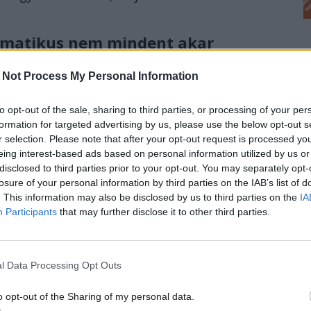
tematikus nem mindent akar
em egy jó modellt készíteni,
 Not Process My Personal Information
ndolkodást, hanem mert ha jól megválasztja a
to opt-out of the sale, sharing to third parties, or processing of your per
észe kiszámíthatóvá válhat. Így a
formation for targeted advertising by us, please use the below opt-out s
z: melyik részletet kell megtartanunk és
r selection. Please note that after your opt-out request is processed y
y a válaszunk még használható maradjon? Egy
eing interest-based ads based on personal information utilized by us or
disclosed to third parties prior to your opt-out. You may separately opt-
útján kell feltenni egy jó kérdést megfelelő
losure of your personal information by third parties on the IAB’s list of
dell, amely úgy számol, hogy becslésre,
. This information may also be disclosed by us to third parties on the
IA
 a modell nem a valóság helyett van, hanem
Participants
that may further disclose it to other third parties.
l Data Processing Opt Outs
o opt-out of the Sharing of my personal data.