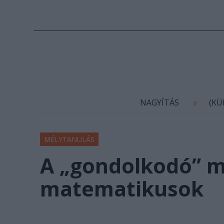
N
NAGYÍTÁS
(K
//
MÉLYTANULÁS
A „gondolkodó” me
matematikusok