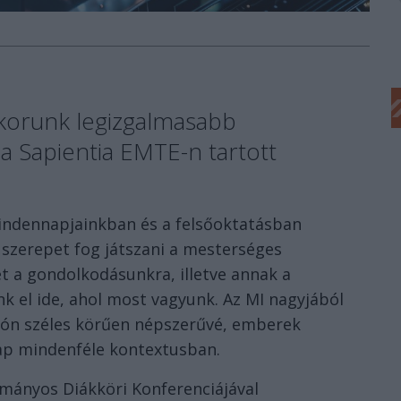
korunk legizgalmasabb
 a Sapientia EMTE-n tartott
indennapjainkban és a felsőoktatásban
n szerepet fog játszani a mesterséges
het a gondolkodásunkra, illetve annak a
 el ide, ahol most vagyunk. Az MI nagyjából
lyón széles körűen népszerűvé, emberek
nap mindenféle kontextusban.
ományos Diákköri Konferenciájával