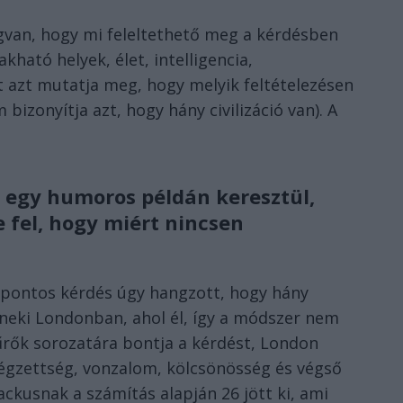
van, hogy mi feleltethető meg a kérdésben
akható helyek, élet, intelligencia,
 azt mutatja meg, hogy melyik feltételezésen
 bizonyítja azt, hogy hány civilizáció van). A
a egy humoros példán keresztül,
e fel, hogy miért nincsen
 a pontos kérdés úgy hangzott, hogy hány
 neki Londonban, ahol él, így a módszer nem
rők sorozatára bontja a kérdést, London
 végzettség, vonzalom, kölcsönösség és végső
ckusnak a számítás alapján 26 jött ki, ami