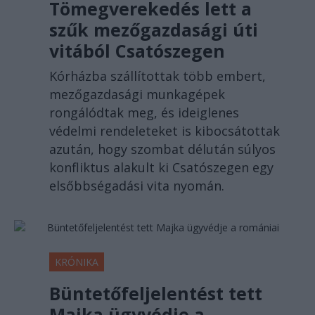
Tömegverekedés lett a
szűk mezőgazdasági úti
vitából Csatószegen
Kórházba szállítottak több embert,
mezőgazdasági munkagépek
rongálódtak meg, és ideiglenes
védelmi rendeleteket is kibocsátottak
azután, hogy szombat délután súlyos
konfliktus alakult ki Csatószegen egy
elsőbbségadási vita nyomán.
KRÓNIKA
Büntetőfeljelentést tett
Majka ügyvédje a