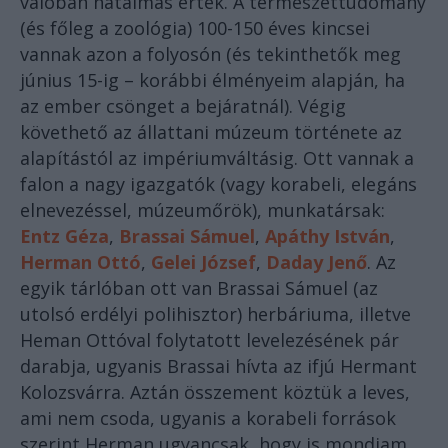
valóban hatalmas érték. A természettudomány
(és főleg a zoológia) 100-150 éves kincsei
vannak azon a folyosón (és tekinthetők meg
június 15-ig – korábbi élményeim alapján, ha
az ember csönget a bejáratnál). Végig
követhető az állattani múzeum története az
alapítástól az impériumváltásig. Ott vannak a
falon a nagy igazgatók (vagy korabeli, elegáns
elnevezéssel, múzeumőrök), munkatársak:
Entz Géza
,
Brassai Sámuel
,
Apáthy István
,
Herman Ottó
,
Gelei József
,
Daday Jenő
. Az
egyik tárlóban ott van Brassai Sámuel (az
utolsó erdélyi polihisztor) herbáriuma, illetve
Heman Ottóval folytatott levelezésének pár
darabja, ugyanis Brassai hívta az ifjú Hermant
Kolozsvárra. Aztán összement köztük a leves,
ami nem csoda, ugyanis a korabeli források
szerint Herman ugyancsak, hogy is mondjam,