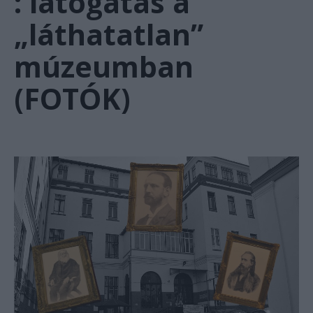
: látogatás a
„láthatatlan”
múzeumban
(FOTÓK)