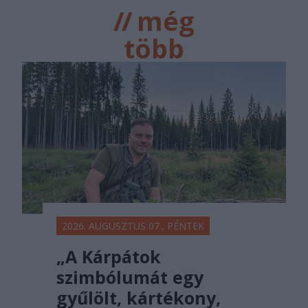
//
még
több
főtér.ro
2026. AUGUSZTUS 07., PÉNTEK
„A Kárpátok
szimbólumát egy
gyűlölt, kártékony,