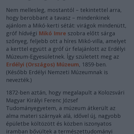
Nem mellesleg, mostantól – tekintettel arra,
hogy berobbant a tavasz – mindenkinek
ajánlom a Mikó-kerti sétát: virágok mindenütt,
gróf hídvégi
Mikó Imre
szobra előtt sárga
szőnyeg, feljebb ott a híres Mikó-villa, amelyet
a kerttel együtt a gróf úr felajánlott az Erdélyi
Múzeum-Egyesületnek. Így született meg az
Erdélyi (Országos) Múzeum
, 1859-ben.
(Később Erdélyi Nemzeti Múzeumnak is
nevezték.)
1872-ben aztán, hogy megalapult a Kolozsvári
Magyar Királyi Ferenc József
Tudományegyetem, a múzeum átkerült az
alma materi szárnyak alá, idővel új, nagyobb
épületbe költözött és közben iszonyatos
iramban bővültek a természettudományi