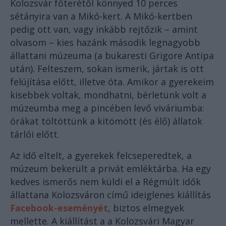
Kolozsvár főterétől könnyed 10 perces
sétányira van a Mikó-kert. A Mikó-kertben
pedig ott van, vagy inkább rejtőzik – amint
olvasom – kies hazánk második legnagyobb
állattani múzeuma (a bukaresti Grigore Antipa
után). Felteszem, sokan ismerik, jártak is ott
felújítása előtt, illetve óta. Amikor a gyerekeim
kisebbek voltak, mondhatni, bérletünk volt a
múzeumba meg a pincében levő viváriumba:
órákat töltöttünk a kitömött (és élő) állatok
tárlói előtt.
Az idő eltelt, a gyerekek felcseperedtek, a
múzeum bekerült a privát emléktárba. Ha egy
kedves ismerős nem küldi el a Régmúlt idők
állattana Kolozsváron című ideiglenes kiállítás
Facebook-eseményét
, biztos elmegyek
mellette. A kiállítást a a Kolozsvári Magyar