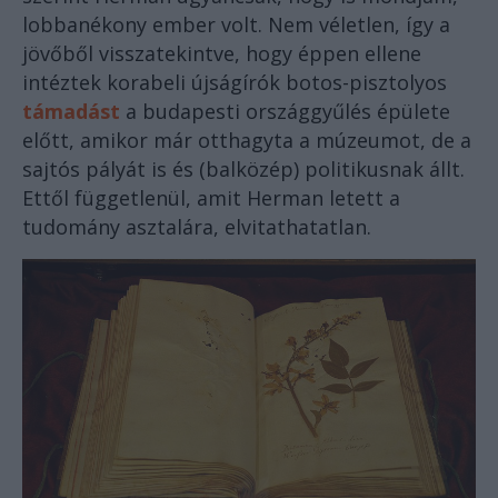
lobbanékony ember volt. Nem véletlen, így a
jövőből visszatekintve, hogy éppen ellene
intéztek korabeli újságírók botos-pisztolyos
támadást
a budapesti országgyűlés épülete
előtt, amikor már otthagyta a múzeumot, de a
sajtós pályát is és (balközép) politikusnak állt.
Ettől függetlenül, amit Herman letett a
tudomány asztalára, elvitathatatlan.