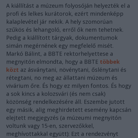
A kiállítást a múzeum folyosóján helyezték el a
profi és lelkes kurátorok, ezért mindenképp
kalaplevétel jár nekik. A hely szomorúan
szűkös és lehangoló, erről ők nem tehetnek.
Pedig a kiállított tárgyak, dokumentumok
simán megérnének egy megfelelő misét.
Markó Bálint, a BBTE rektorhelyettese a
megnyitón elmondta, hogy a BBTE
többek
közt
az ásványtani, növénytani, őslénytani és
rétegtani, no meg az állattani múzeum és
vivárium őre. És hogy ez milyen fontos. És hogy
a sok kincs a kolozsvári (és nem csak)
közönség rendelkezésére áll. Eszembe jutott
egy másik, alig meghirdetett esemény kapcsán
elejtett megjegyzés (a múzeumi megnyitón
voltunk vagy 15-en, szervezőkkel,
meghívottakkal együtt): Ezt a rendezvényt