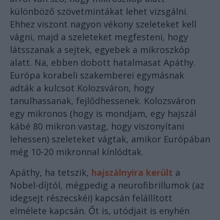
különböző szövetmintákat lehet vizsgálni.
Ehhez viszont nagyon vékony szeleteket kell
vágni, majd a szeleteket megfesteni, hogy
látsszanak a sejtek, egyebek a mikroszkóp
alatt. Na, ebben dobott hatalmasat Apáthy.
Európa korabeli szakemberei egymásnak
adták a kulcsot Kolozsváron, hogy
tanulhassanak, fejlődhessenek. Kolozsváron
egy mikronos (hogy is mondjam, egy hajszál
kábé 80 mikron vastag, hogy viszonyítani
lehessen) szeleteket vágtak, amikor Európában
még 10-20 mikronnal kínlódtak.
Apáthy, ha tetszik,
hajszálnyira került
a
Nobel-díjtól, mégpedig a neurofibrillumok (az
idegsejt részecskéi) kapcsán felállított
elmélete kapcsán. Őt is, utódjait is enyhén