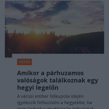
FŐTÉR
Amikor a párhuzamos
valóságok találkoznak egy
hegyi legelőn
A városi ember hőkupola idején
igyekszik felhúzódni a hegyekbe, ha
nem kedveli a mediterrán éghajlatot.