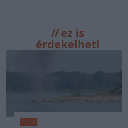
//
ez is
érdekelheti
FŐTÉR