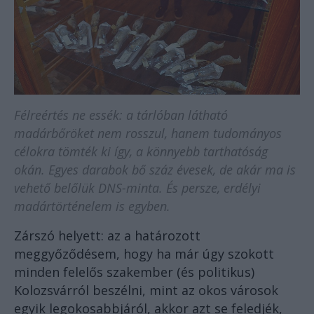
Félreértés ne essék: a tárlóban látható
madárbőröket nem rosszul, hanem tudományos
célokra tömték ki így, a könnyebb tarthatóság
okán. Egyes darabok bő száz évesek, de akár ma is
vehető belőlük DNS-minta. És persze, erdélyi
madártörténelem is egyben.
Zárszó helyett: az a határozott
meggyőződésem, hogy ha már úgy szokott
minden felelős szakember (és politikus)
Kolozsvárról beszélni, mint az okos városok
egyik legokosabbjáról, akkor azt se feledjék,