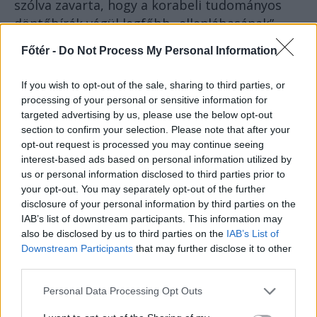
szólva zavarta, hogy a korabeli tudományos
döntőbírák végül legfőbb „ellenlábasának”,
Santiago Ramón y Cajal spanyol tudornak
Főtér -
Do Not Process My Personal Information
ítélték oda a díjat (Camillo Golgival megosztva)
1906-ban, az idegrendszer szövettanának
If you wish to opt-out of the sale, sharing to third parties, or
feltárása okán.
processing of your personal or sensitive information for
targeted advertising by us, please use the below opt-out
section to confirm your selection. Please note that after your
opt-out request is processed you may continue seeing
interest-based ads based on personal information utilized by
us or personal information disclosed to third parties prior to
your opt-out. You may separately opt-out of the further
disclosure of your personal information by third parties on the
IAB’s list of downstream participants. This information may
also be disclosed by us to third parties on the
IAB’s List of
Downstream Participants
that may further disclose it to other
third parties.
Personal Data Processing Opt Outs
Ilyen lehetett Apáthy István íróasztala (az asztal