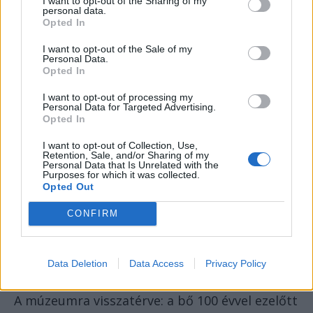
I want to opt-out of the Sharing of my
későbbi): a bal szélen mikrotóm (afféle
personal data.
szövetszeletelő, amellyel a mikroszkóp alá kerülő
Opted In
vékony mintákat vágják), mellette tárgylemezek,
I want to opt-out of the Sale of my
tartódobozok, mikroszkóp, napló.
Personal Data.
Opted In
Apáthyról még annyit, hogy az impériumváltás
I want to opt-out of processing my
az ő karrierjét is derékba törte, mégpedig nem
Personal Data for Targeted Advertising.
Opted In
is akárhogyan. Ő is politizálni kezdett.
Ráadásul 1918 októberében (soha jobbkor,
I want to opt-out of Collection, Use,
Retention, Sale, and/or Sharing of my
ugye) elvállalta Kelet-Magyarország
Personal Data that Is Unrelated with the
Purposes for which it was collected.
főkormánybiztosi tisztségét, ami egyenes utat
Opted Out
biztosított számára a letartóztatáshoz és a 15
éves börtönbüntetéshez. Nemzetközi
CONFIRM
nyomásra elengedik ugyan a büntetést, de
mennie kell, a kolozsvári egyetemmel együtt, a
Data Deletion
Data Access
Privacy Policy
megcsonkuló Magyarországra… és a feledésbe.
A múzeumra visszatérve: a bő 100 évvel ezelőtt