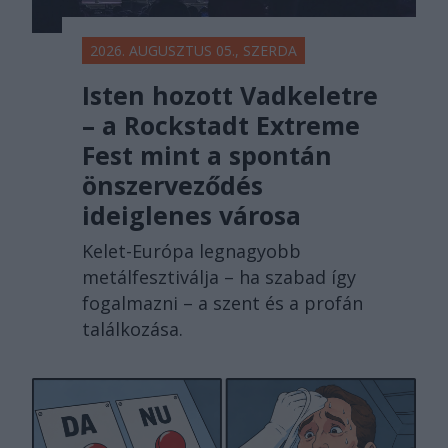
2026. AUGUSZTUS 05., SZERDA
Isten hozott Vadkeletre
– a Rockstadt Extreme
Fest mint a spontán
önszerveződés
ideiglenes városa
Kelet-Európa legnagyobb
metálfesztiválja – ha szabad így
fogalmazni – a szent és a profán
találkozása.