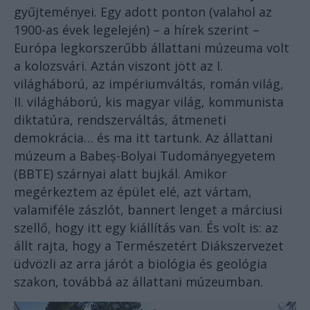
gyűjteményei. Egy adott ponton (valahol az
1900-as évek legelején) – a hírek szerint –
Európa legkorszerűbb állattani múzeuma volt
a kolozsvári. Aztán viszont jött az I.
világháború, az impériumváltás, román világ,
II. világháború, kis magyar világ, kommunista
diktatúra, rendszerváltás, átmeneti
demokrácia… és ma itt tartunk. Az állattani
múzeum a Babeș-Bolyai Tudományegyetem
(BBTE) szárnyai alatt bujkál. Amikor
megérkeztem az épület elé, azt vártam,
valamiféle zászlót, bannert lenget a márciusi
szellő, hogy itt egy kiállítás van. És volt is: az
állt rajta, hogy a Természetért Diákszervezet
üdvözli az arra járót a biológia és geológia
szakon, továbbá az állattani múzeumban.