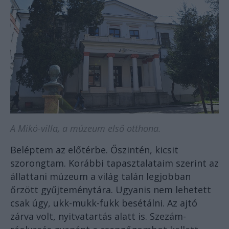
A Mikó-villa, a múzeum első otthona.
Beléptem az előtérbe. Őszintén, kicsit
szorongtam. Korábbi tapasztalataim szerint az
állattani múzeum a világ talán legjobban
őrzött gyűjteménytára. Ugyanis nem lehetett
csak úgy, ukk-mukk-fukk besétálni. Az ajtó
zárva volt, nyitvatartás alatt is. Szezám-