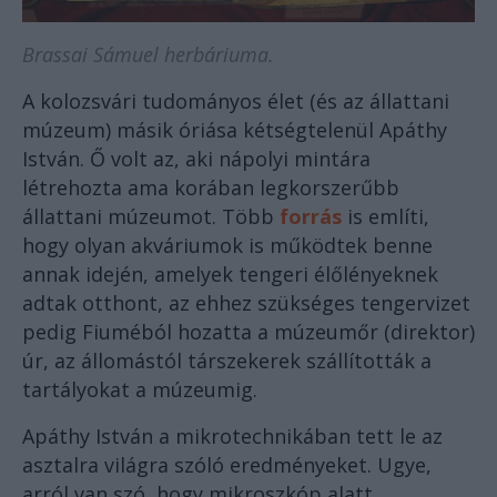
Brassai Sámuel herbáriuma.
A kolozsvári tudományos élet (és az állattani
múzeum) másik óriása kétségtelenül Apáthy
István. Ő volt az, aki nápolyi mintára
létrehozta ama korában legkorszerűbb
állattani múzeumot. Több
forrás
is említi,
hogy olyan akváriumok is működtek benne
annak idején, amelyek tengeri élőlényeknek
adtak otthont, az ehhez szükséges tengervizet
pedig Fiuméból hozatta a múzeumőr (direktor)
úr, az állomástól társzekerek szállították a
tartályokat a múzeumig.
Apáthy István a mikrotechnikában tett le az
asztalra világra szóló eredményeket. Ugye,
arról van szó, hogy mikroszkóp alatt