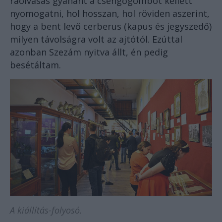
ráolvasás gyanánt a csengőgombot kellett
nyomogatni, hol hosszan, hol röviden aszerint,
hogy a bent levő cerberus (kapus és jegyszedő)
milyen távolságra volt az ajtótól. Ezúttal
azonban Szezám nyitva állt, én pedig
besétáltam.
A kiállítás-folyosó.