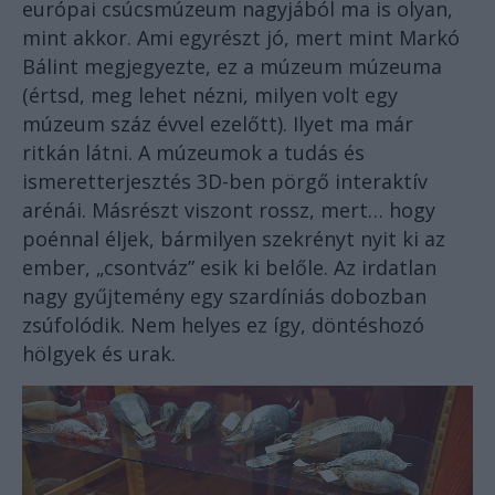
európai csúcsmúzeum nagyjából ma is olyan,
mint akkor. Ami egyrészt jó, mert mint Markó
Bálint megjegyezte, ez a múzeum múzeuma
(értsd, meg lehet nézni, milyen volt egy
múzeum száz évvel ezelőtt). Ilyet ma már
ritkán látni. A múzeumok a tudás és
ismeretterjesztés 3D-ben pörgő interaktív
arénái. Másrészt viszont rossz, mert… hogy
poénnal éljek, bármilyen szekrényt nyit ki az
ember, „csontváz” esik ki belőle. Az irdatlan
nagy gyűjtemény egy szardíniás dobozban
zsúfolódik. Nem helyes ez így, döntéshozó
hölgyek és urak.