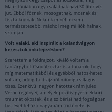
megnyitunk egy csapot és locsolunk, míg
Mauritániában egy családnak havi 30 liter víz
jut. Ebből főznek, mosogatnak, mosnak és
tisztálkodnak. Nekünk ennél mi sem
természetesebb, máshol meg milliók halnak
szomjan.
Volt valaki, aki inspirált a kalandvágyon
keresztüli önkifejezésben?
Szerettem a földrajzot, kiváló voltam a
tantárgyból. Csodálkoztak is a tanárok, hogy
míg matematikából és egyébből hatos-hetes
voltam, addig földrajzból mindig csillagos
tízes. Ezenkívül nagyon hatottak rám Jules
Verne regényei, amelyek pozitív gyermekkori
traumát okoztak, és a szibériai hadifogságban
hét évet lehúzó nagyapám történetei is