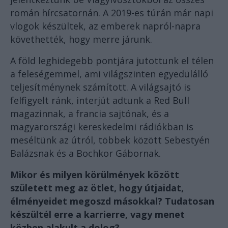
román hírcsatornán. A 2019-es túrán már napi
vlogok készültek, az emberek napról-napra
követhették, hogy merre járunk.
A föld leghidegebb pontjára jutottunk el télen
a feleségemmel, ami világszinten egyedülálló
teljesítménynek számított. A világsajtó is
felfigyelt ránk, interjút adtunk a Red Bull
magazinnak, a francia sajtónak, és a
magyarországi kereskedelmi rádiókban is
meséltünk az útról, többek között Sebestyén
Balázsnak és a Bochkor Gábornak.
Mikor és milyen körülmények között
született meg az ötlet, hogy útjaidat,
élményeidet megoszd másokkal? Tudatosan
készültél erre a karrierre, vagy menet
közben alakult a dolog?