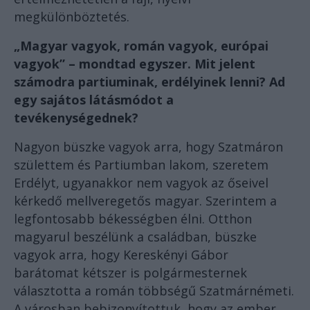
megkülönböztetés.
„Magyar vagyok, román vagyok, európai
vagyok” – mondtad egyszer. Mit jelent
számodra partiuminak, erdélyinek lenni? Ad
egy sajátos látásmódot a
tevékenységednek?
Nagyon büszke vagyok arra, hogy Szatmáron
születtem és Partiumban lakom, szeretem
Erdélyt, ugyanakkor nem vagyok az őseivel
kérkedő mellveregetős magyar. Szerintem a
legfontosabb békességben élni. Otthon
magyarul beszélünk a családban, büszke
vagyok arra, hogy Kereskényi Gábor
barátomat kétszer is polgármesternek
választotta a román többségű Szatmárnémeti.
A városban bebizonyítottuk, hogy az ember