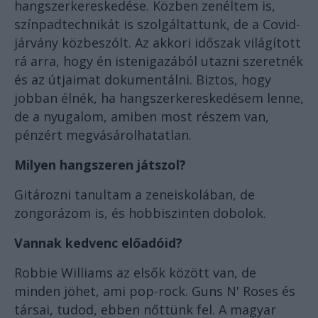
hangszerkereskedése. Közben zenéltem is,
színpadtechnikát is szolgáltattunk, de a Covid-
járvány közbeszólt. Az akkori időszak világított
rá arra, hogy én istenigazából utazni szeretnék
és az útjaimat dokumentálni. Biztos, hogy
jobban élnék, ha hangszerkereskedésem lenne,
de a nyugalom, amiben most részem van,
pénzért megvásárolhatatlan.
Milyen hangszeren játszol?
Gitározni tanultam a zeneiskolában, de
zongorázom is, és hobbiszinten dobolok.
Vannak kedvenc előadóid?
Robbie Williams az elsők között van, de
minden jöhet, ami pop-rock. Guns N' Roses és
társai, tudod, ebben nőttünk fel. A magyar