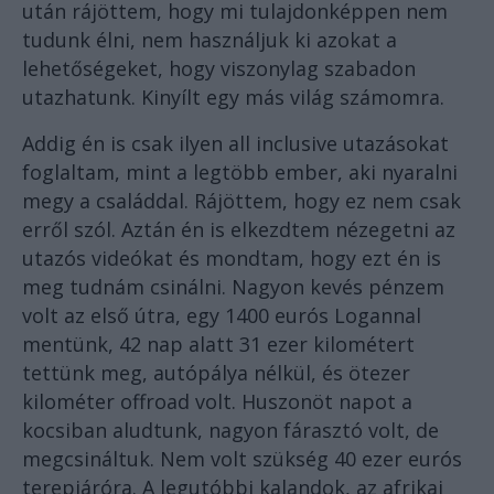
után rájöttem, hogy mi tulajdonképpen nem
tudunk élni, nem használjuk ki azokat a
lehetőségeket, hogy viszonylag szabadon
utazhatunk. Kinyílt egy más világ számomra.
Addig én is csak ilyen all inclusive utazásokat
foglaltam, mint a legtöbb ember, aki nyaralni
megy a családdal. Rájöttem, hogy ez nem csak
erről szól. Aztán én is elkezdtem nézegetni az
utazós videókat és mondtam, hogy ezt én is
meg tudnám csinálni. Nagyon kevés pénzem
volt az első útra, egy 1400 eurós Logannal
mentünk, 42 nap alatt 31 ezer kilométert
tettünk meg, autópálya nélkül, és ötezer
kilométer offroad volt. Huszonöt napot a
kocsiban aludtunk, nagyon fárasztó volt, de
megcsináltuk. Nem volt szükség 40 ezer eurós
terepjáróra. A legutóbbi kalandok, az afrikai