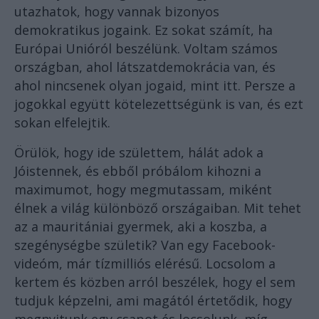
utazhatok, hogy vannak bizonyos
demokratikus jogaink. Ez sokat számít, ha
Európai Unióról beszélünk. Voltam számos
országban, ahol látszatdemokrácia van, és
ahol nincsenek olyan jogaid, mint itt. Persze a
jogokkal együtt kötelezettségünk is van, és ezt
sokan elfelejtik.
Örülök, hogy ide születtem, hálát adok a
Jóistennek, és ebből próbálom kihozni a
maximumot, hogy megmutassam, miként
élnek a világ különböző országaiban. Mit tehet
az a mauritániai gyermek, aki a koszba, a
szegénységbe születik? Van egy Facebook-
videóm, már tízmilliós elérésű. Locsolom a
kertem és közben arról beszélek, hogy el sem
tudjuk képzelni, ami magától értetődik, hogy