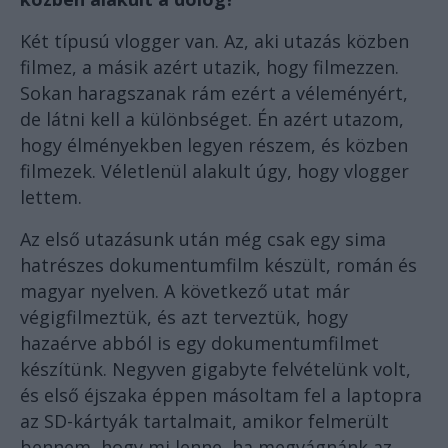
Két típusú vlogger van. Az, aki utazás közben
filmez, a másik azért utazik, hogy filmezzen.
Sokan haragszanak rám ezért a véleményért,
de látni kell a különbséget. Én azért utazom,
hogy élményekben legyen részem, és közben
filmezek. Véletlenül alakult úgy, hogy vlogger
lettem.
Az első utazásunk után még csak egy sima
hatrészes dokumentumfilm készült, román és
magyar nyelven. A következő utat már
végigfilmeztük, és azt terveztük, hogy
hazaérve abból is egy dokumentumfilmet
készítünk. Negyven gigabyte felvételünk volt,
és első éjszaka éppen másoltam fel a laptopra
az SD-kártyák tartalmait, amikor felmerült
bennem, hogy mi lenne, ha megvágnánk az