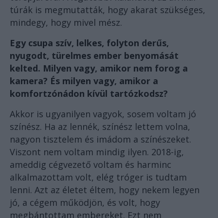
túrák is megmutatták, hogy akarat szükséges,
mindegy, hogy mivel mész.
Egy csupa szív, lelkes, folyton derűs,
nyugodt, türelmes ember benyomását
kelted. Milyen vagy, amikor nem forog a
kamera? És milyen vagy, amikor a
komfortzónádon kívül tartózkodsz?
Akkor is ugyanilyen vagyok, sosem voltam jó
színész. Ha az lennék, színész lettem volna,
nagyon tisztelem és imádom a színészeket.
Viszont nem voltam mindig ilyen. 2018-ig,
ameddig cégvezető voltam és harminc
alkalmazottam volt, elég tróger is tudtam
lenni. Azt az életet éltem, hogy nekem legyen
jó, a cégem működjön, és volt, hogy
megbántottam embereket. Ezt nem