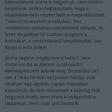
kapcsolatunk azóta is nagyon jó, napi szinten
beszélünk. Azóta megtanultam, hogy a
vlogolásba nem viszem bele a magánéletemet.
Talán ez is vezetett a váláshoz, hisz
mindketten nyilvános szereplőkké váltunk, és
lehet én jobban fel tudtam dolgozni a
kritikákat, a rosszindulatú beszólásokat, bár
Kinga is erős jellem.
Azóta nagyon meghúzom a határt, nem
mutatom be az életem új szereplőit,
édesanyám sem jelenik meg. De például ott
van a 14 és fél éves kutyusom hiánya. Vele
aludtam egy ágyban, sajnos májusban
elpusztult, de nem mutattam a külvilág felé,
hogy mit érzek, nem írtam ki magamból a
fájdalmat, mert csak rám tartozik.