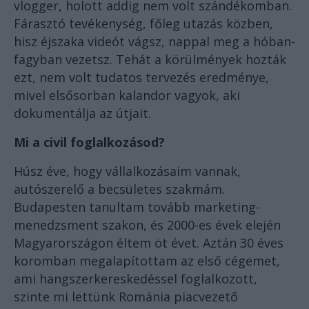
vlogger, holott addig nem volt szándékomban.
Fárasztó tevékenység, főleg utazás közben,
hisz éjszaka videót vágsz, nappal meg a hóban-
fagyban vezetsz. Tehát a körülmények hozták
ezt, nem volt tudatos tervezés eredménye,
mivel elsősorban kalandor vagyok, aki
dokumentálja az útjait.
Mi a civil foglalkozásod?
Húsz éve, hogy vállalkozásaim vannak,
autószerelő a becsületes szakmám.
Budapesten tanultam tovább marketing-
menedzsment szakon, és 2000-es évek elején
Magyarországon éltem öt évet. Aztán 30 éves
koromban megalapítottam az első cégemet,
ami hangszerkereskedéssel foglalkozott,
szinte mi lettünk Románia piacvezető