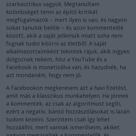
szarkasztikus vagyok. Megtanultam
különbséget tenni az építő kritikát
megfogalmazók – mert ilyen is van, és nagyon
sokat tanulok belőle – és azon kommentelők
között, akik a saját jellemük miatt soha nem
fognak tudni kitörni az életből. A saját
alkalmazottaimként tekintek rájuk, akik ingyen
dolgoznak nekem, hisz a YouTube és a
Facebook is monetizálva van, és hazudnék, ha
azt mondanám, hogy nem jó.
A Facebookon megkeresem azt a havi fizetést,
amit más a klasszikus munkahelyen. Ha jönnek
a kommentek, az csak az algoritmust segíti,
ezért a negatív, bántó hozzászólásokat is lazán
tudom kezelni. Szerintem csak így lehet
hozzáállni, mert vannak ismerőseim, akiket
nagyon megviseltek a kommentelők, és