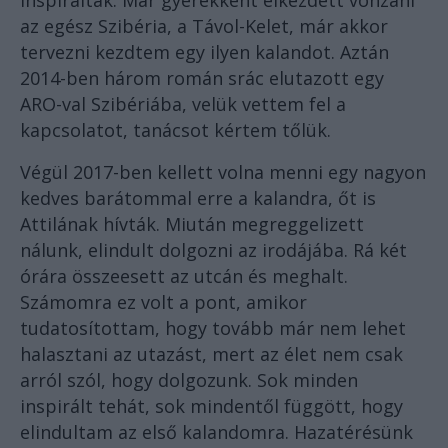
inspiráltak. Már gyerekként elkezdett vonzani
az egész Szibéria, a Távol-Kelet, már akkor
tervezni kezdtem egy ilyen kalandot. Aztán
2014-ben három román srác elutazott egy
ARO-val Szibériába, velük vettem fel a
kapcsolatot, tanácsot kértem tőlük.
Végül 2017-ben kellett volna menni egy nagyon
kedves barátommal erre a kalandra, őt is
Attilának hívták. Miután megreggelizett
nálunk, elindult dolgozni az irodájába. Rá két
órára összeesett az utcán és meghalt.
Számomra ez volt a pont, amikor
tudatosítottam, hogy tovább már nem lehet
halasztani az utazást, mert az élet nem csak
arról szól, hogy dolgozunk. Sok minden
inspirált tehát, sok mindentől függött, hogy
elindultam az első kalandomra. Hazatérésünk