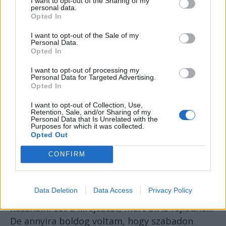
I want to opt-out of the Sharing of my
komfortosan, meg aztán szebb is az erdélyi
personal data.
rész. Nyolc évig minden egyes karácsonyt és
Opted In
szilvesztert a Hargitán töltöttünk, ahol
I want to opt-out of the Sale of my
kibéreltünk egy faházat a barátaimmal. Sajnos
Personal Data.
Opted In
ezt a rendszert kinyírta a koronavírus, több
ismerősöm meg is halt a betegségben,
I want to opt-out of processing my
Personal Data for Targeted Advertising.
úgyhogy már nem nem aktuális, de nagyon
Opted In
szerettem. Ötvenhét országban voltam, ahol jó
I want to opt-out of Collection, Use,
emberek vannak, én ott érzem jól magam.
Retention, Sale, and/or Sharing of my
Personal Data that Is Unrelated with the
Nem érzem magam patriótának. Most itt
Purposes for which it was collected.
lakom, de nem mondom azt neked, hogy öt és
Opted Out
múlva nem fogok Spanyolországban lakni.
CONFIRM
Azt, hogy európai vagyok, büszkén vállalom.
Számos országban jártam, sok harmadik
Data Deletion
Data Access
Privacy Policy
világbeli országban is, bár nem szeretem
használni ezt a kifejezést, mert ők is fejlődnek.
De annyira boldog voltam, hogy szabadon