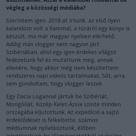
végleg a közösségi médiába?
Szerintem igen. 2018-at írtunk, az első ilyen
kalandom volt a fiammal, a túráról egy könyv is
készült, ma már magyar nyelven elérhető.
Addig más vlogger nem nagyon járt
Szibériában, ahol egy igen érdekes világot
fedezetünk fel és mutattunk meg, annak
ellenére, hogy akkor még nem készítettem
rendszeres napi videós tartalmakat. Sőt, arra
sem gondoltam, hogy vlogger leszek.
Egy Dacia Logannal jártuk be Szibériát,
Mongóliát, Közép-Kelet-Ázsia szinte minden
országába eljutottunk. Az expedíció a sajtó
érdeklődését is felkeltette, számos
médiumnak nyilatkoztunk, élőben
jelentkeztünk be Vlagyivosztokból az összes