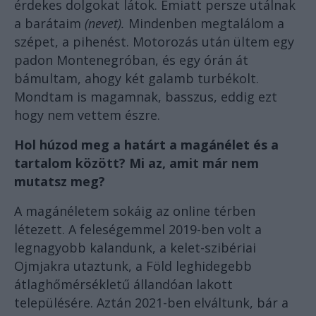
érdekes dolgokat látok. Emiatt persze utálnak
a barátaim
(nevet).
Mindenben megtalálom a
szépet, a pihenést. Motorozás után ültem egy
padon Montenegróban, és egy órán át
bámultam, ahogy két galamb turbékolt.
Mondtam is magamnak, basszus, eddig ezt
hogy nem vettem észre.
Hol húzod meg a határt a magánélet és a
tartalom között? Mi az, amit már nem
mutatsz meg?
A magánéletem sokáig az online térben
létezett. A feleségemmel 2019-ben volt a
legnagyobb kalandunk, a kelet-szibériai
Ojmjakra utaztunk, a Föld leghidegebb
átlaghőmérsékletű állandóan lakott
településére. Aztán 2021-ben elváltunk, bár a