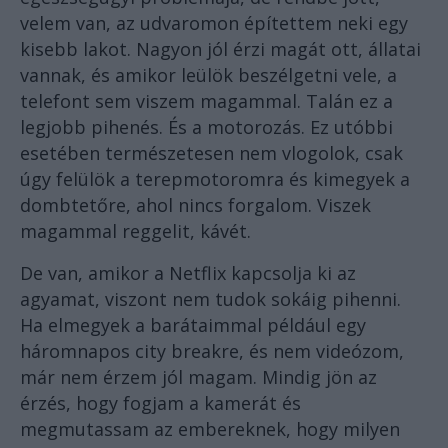
velem van, az udvaromon építettem neki egy
kisebb lakot. Nagyon jól érzi magát ott, állatai
vannak, és amikor leülök beszélgetni vele, a
telefont sem viszem magammal. Talán ez a
legjobb pihenés. És a motorozás. Ez utóbbi
esetében természetesen nem vlogolok, csak
úgy felülök a terepmotoromra és kimegyek a
dombtetőre, ahol nincs forgalom. Viszek
magammal reggelit, kávét.
De van, amikor a Netflix kapcsolja ki az
agyamat, viszont nem tudok sokáig pihenni.
Ha elmegyek a barátaimmal például egy
háromnapos city breakre, és nem videózom,
már nem érzem jól magam. Mindig jön az
érzés, hogy fogjam a kamerát és
megmutassam az embereknek, hogy milyen