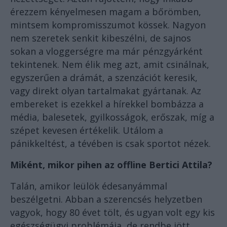
érezzem kényelmesen magam a bőrömben,
mintsem kompromisszumot kössek. Nagyon
nem szeretek senkit kibeszélni, de sajnos
sokan a vloggerségre ma már pénzgyárként
tekintenek. Nem élik meg azt, amit csinálnak,
egyszerűen a drámát, a szenzációt keresik,
vagy direkt olyan tartalmakat gyártanak. Az
embereket is ezekkel a hírekkel bombázza a
média, balesetek, gyilkosságok, erőszak, míg a
szépet kevesen értékelik. Utálom a
pánikkeltést, a tévében is csak sportot nézek.
Miként, mikor pihen az offline Bertici Attila?
Talán, amikor leülök édesanyámmal
beszélgetni. Abban a szerencsés helyzetben
vagyok, hogy 80 évet tölt, és ugyan volt egy kis
egészségügyi problémája, de rendbe jött,