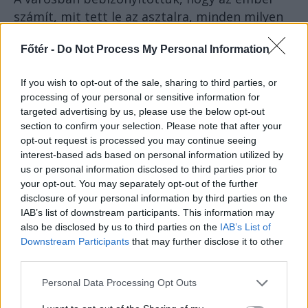
számít, mit tett le az asztalra, minden milyen
nyelven nyelven beszél.
Főtér -
Do Not Process My Personal Information
If you wish to opt-out of the sale, sharing to third parties, or
processing of your personal or sensitive information for
targeted advertising by us, please use the below opt-out
section to confirm your selection. Please note that after your
opt-out request is processed you may continue seeing
interest-based ads based on personal information utilized by
us or personal information disclosed to third parties prior to
your opt-out. You may separately opt-out of the further
disclosure of your personal information by third parties on the
IAB’s list of downstream participants. This information may
Fotó: berticiattila.hu
also be disclosed by us to third parties on the
IAB’s List of
Downstream Participants
that may further disclose it to other
third parties.
Mindig elmondom, és a románok is masszívan
egyetértenek velem, hogy amikor átmegyek a
Personal Data Processing Opt Outs
Kárpátokon, valahogy nem érzem magam