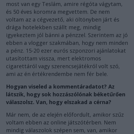
most van egy Teslám, amire régóta vágytam,
és 50 éves koromra megvettem. De nem
voltam az a cégvezető, aki öltönyben járt és
drága hotelekben szállt meg, mindig
igyekeztem jól bánni a pénzzel. Szerintem az jó
ebben a vlogger szakmában, hogy nem minden
a pénz. 15-20 ezer eurós szponzori ajánlatokat
utasítottam vissza, mert elektromos
cigarettáról vagy szerencsejátékról volt szó,
ami az én értékrendembe nem fér bele.
Hogyan viseled a kommentáradatot? Az
látszik, hogy sok hozzászólónak béketűrően
válaszolsz. Van, hogy elszakad a cérna?
Már nem, de az elején előfordult, amikor szűz
voltam ebben az online játszótérben. Nem
mindig válaszolok szépen sem, van, amikor