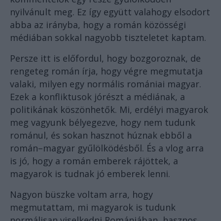
nyilvánult meg. Ez így együtt valahogy elsodort
abba az irányba, hogy a román közösségi
médiában sokkal nagyobb tiszteletet kaptam.
Persze itt is előfordul, hogy bozgoroznak, de
rengeteg román írja, hogy végre megmutatja
valaki, milyen egy normális romániai magyar.
Ezek a konfliktusok jórészt a médiának, a
politikának köszönhetők. Mi, erdélyi magyarok
meg vagyunk bélyegezve, hogy nem tudunk
románul, és sokan hasznot húznak ebből a
román–magyar gyűlölködésből. És a vlog arra
is jó, hogy a román emberek rájöttek, a
magyarok is tudnak jó emberek lenni.
Nagyon büszke voltam arra, hogy
megmutattam, mi magyarok is tudunk
normálisan viselkedni Romániában, hasznos