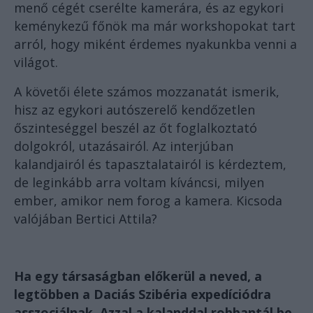
menő cégét cserélte kamerára, és az egykori
keménykezű főnök ma már workshopokat tart
arról, hogy miként érdemes nyakunkba venni a
világot.
A követői élete számos mozzanatát ismerik,
hisz az egykori autószerelő kendőzetlen
őszinteséggel beszél az őt foglalkoztató
dolgokról, utazásairól. Az interjúban
kalandjairól és tapasztalatairól is kérdeztem,
de leginkább arra voltam kíváncsi, milyen
ember, amikor nem forog a kamera. Kicsoda
valójában Bertici Attila?
Ha egy társaságban előkerül a neved, a
legtöbben a Daciás Szibéria expedíciódra
asszociálnak. Azzal a kalanddal robbantál be