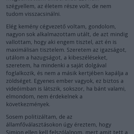
szégyellem, az életem része volt, de nem
tudom visszacsinálni.
Elég kemény cégvezető voltam, gondolom,
nagyon sok alkalmazottam utált, de azt mindig
vallottam, hogy aki engem tisztel, azt én is
maximálisan tisztelem. Szeretem az igazságot,
utálom a hazugságot, a kibeszéléseket,
szeretem, ha mindenki a saját dolgával
foglalkozik, és nem a másik kertjében kapálja a
zöldséget. Egyenes ember vagyok, ez biztos a
videóimban is látszik, sokszor, ha bánt valami,
elmondom, nem érdekelnek a
következmények.
Sosem politizáltam, de az
államfőválasztásokon úgy éreztem, hogy
Simion ellen kell felszólalnom, mert amit tett a