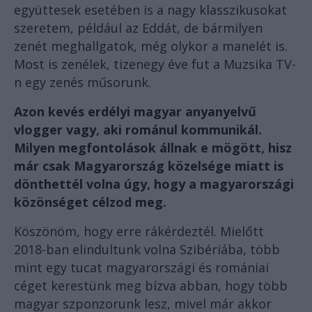
együttesek esetében is a nagy klasszikusokat
szeretem, például az Eddát, de bármilyen
zenét meghallgatok, még olykor a manelét is.
Most is zenélek, tizenegy éve fut a Muzsika TV-
n egy zenés műsorunk.
Azon kevés erdélyi magyar anyanyelvű
vlogger vagy, aki románul kommunikál.
Milyen megfontolások állnak e mögött, hisz
már csak Magyarország közelsége miatt is
dönthettél volna úgy, hogy a magyarországi
közönséget célzod meg.
Köszönöm, hogy erre rákérdeztél. Mielőtt
2018-ban elindultunk volna Szibériába, több
mint egy tucat magyarországi és romániai
céget kerestünk meg bízva abban, hogy több
magyar szponzorunk lesz, mivel már akkor