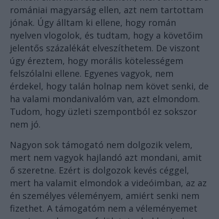
romániai magyarság ellen, azt nem tartottam
jónak. Úgy álltam ki ellene, hogy román
nyelven vlogolok, és tudtam, hogy a követőim
jelentős százalékát elveszíthetem. De viszont
úgy éreztem, hogy morális kötelességem
felszólalni ellene. Egyenes vagyok, nem
érdekel, hogy talán holnap nem követ senki, de
ha valami mondanivalóm van, azt elmondom.
Tudom, hogy üzleti szempontból ez sokszor
nem jó.
Nagyon sok támogató nem dolgozik velem,
mert nem vagyok hajlandó azt mondani, amit
ő szeretne. Ezért is dolgozok kevés céggel,
mert ha valamit elmondok a videóimban, az az
én személyes véleményem, amiért senki nem
fizethet. A támogatóm nem a véleményemet