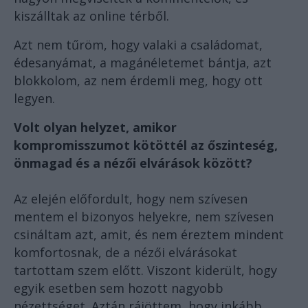
kiszálltak az online térből.
Azt nem tűröm, hogy valaki a családomat,
édesanyámat, a magánéletemet bántja, azt
blokkolom, az nem érdemli meg, hogy ott
legyen.
Volt olyan helyzet, amikor
kompromisszumot kötöttél az őszinteség,
önmagad és a nézői elvárások között?
Az elején előfordult, hogy nem szívesen
mentem el bizonyos helyekre, nem szívesen
csináltam azt, amit, és nem éreztem mindent
komfortosnak, de a nézői elvárásokat
tartottam szem előtt. Viszont kiderült, hogy
egyik esetben sem hozott nagyobb
nézettséget. Aztán rájöttem, hogy inkább