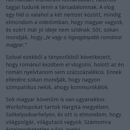
tagjai tudunk lenni a társadalomnak. A vlog
egy híd is valahol a két nemzet között, mindig
elmondom a videóimban, hogy magyar vagyok,
és ezért már jó ideje nem szidnak. Sőt, sokan
mondják, hogy
„te vagy a legvagányabb romániai
magyar.”
Szóval ezekből a tényezőkből következett,
hogy románul kezdtem el vlogolni, holott az én
román nyelvtanom sem százszázalékos. Ennek
ellenére sokan mondják, hogy nagyon
szimpatikus nekik, ahogy kommunikálok.
Sok magyar követőm is van ugyanakkor.
Workshopokat tartok Hargita megyében,
Székelyudvarhelyen, és ott is elmondom, hogy
világpolgár, világutazó vagyok. Számomra
értelmezhetetlen a faji, nyelvi