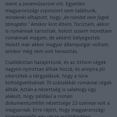
ment a zeneműsorom ott. Egyetlen
magyarországi szponzort sem találtunk,
mindenki elhajtott, hogy
„én románt nem fogok
támogatni.”
Amikor kint éltem, fociztam, akkor
is románnak tartottak, holott sosem mondtam
románnak magam, de akként bélyegeztek.
Holott már akkor magyar állampolgár voltam,
amikor még nem volt honosítás.
Csalódottan hazajöttünk, és az itthoni cégek
nagyon nyitottan álltak hozzá, és annyira jól
sikerültek a tárgyalások, hogy a túra
költségvetésének 70 százalékát romániai cégek
állták. Aztán a nézettség is valahogy úgy
alakult, hogy például a román
dokumentumfilm nézettsége 22-szerese volt a
magyarnak. Erre rájött, hogy magyarországi
kommentelők egy része gyűlölködően