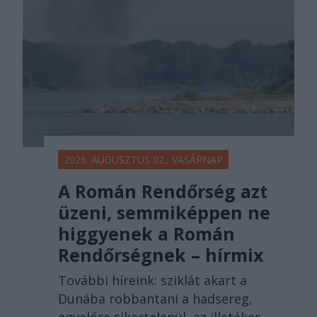
2026. AUGUSZTUS 02., VASÁRNAP
A Román Rendőrség azt
üzeni, semmiképpen ne
higgyenek a Román
Rendőrségnek – hírmix
További híreink: sziklát akart a
Dunába robbantani a hadsereg,