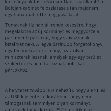
kormányalakításra Nicușor Dan – az államfő a
Bolojan-kabinet feloszlatása után majdnem
egy hónappal tette meg javaslatát.
Tomacnak tíz nap áll rendelkezésére, hogy
megalakítsa az új kormányt és meggyőzze a
parlamenti pártokat, hogy szavazzanak
bizalmat neki. A legvalószínűbb forgatókönyv
egy technokrata kormány, azaz olyan
miniszterek lesznek, amelyek egy-egy terület
szakértői, és nem tartoznak politikai
pártokhoz.
A helyzetet továbbra is nehezíti, hogy a PNL és
az USR kijelentette korábban, hogy nem
támogatnak semmilyen olyan kormányt,
amelynek tagjai között PSD-s politikusok