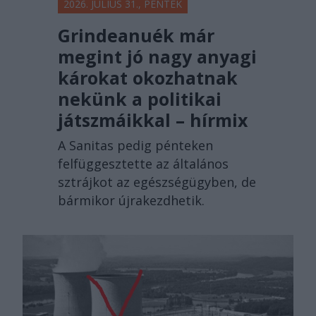
2026. JÚLIUS 31., PÉNTEK
Grindeanuék már
megint jó nagy anyagi
károkat okozhatnak
nekünk a politikai
játszmáikkal – hírmix
A Sanitas pedig pénteken
felfüggesztette az általános
sztrájkot az egészségügyben, de
bármikor újrakezdhetik.