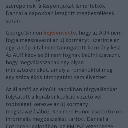
szerepelnek, álláspontjukat ismertették
Dannal a napokban lezajlott megbeszélések
során.
George Simion
bejelentette
, hogy az AUR nem
fogja megszavazni az új kormányt, szerinte ez
egy, a nép által nem támogatott kormány lesz.
Az AUR képviselői nem fognak beülni szavazni,
hogy megválasszanak egy olyan
miniszterelnököt, amely a románoktól még
egy százalékos támogatást sem élvezhet.
Az államfő az elmúlt napokban tárgyalásokat
folytatott a korábbi koalíció vezetőivel,
többséget keresve az új kormány
megszavazásához. Kelemen Hunor csütörtökön
informális megbeszélést tartott Dannal a
Cotroceni-palotában, az RMDSZ vezetősége