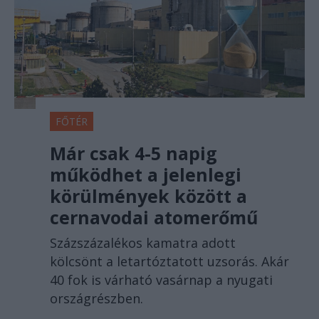
FŐTÉR
Már csak 4-5 napig
működhet a jelenlegi
körülmények között a
cernavodai atomerőmű
Százszázalékos kamatra adott
kölcsönt a letartóztatott uzsorás. Akár
40 fok is várható vasárnap a nyugati
országrészben.