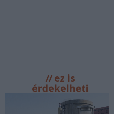
//
ez is
érdekelheti