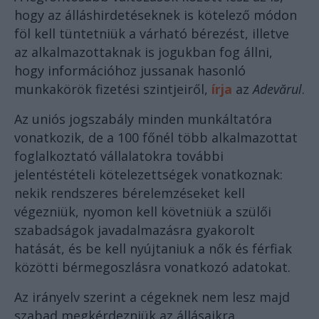
hogy az álláshirdetéseknek is kötelező módon
föl kell tüntetniük a várható bérezést, illetve
az alkalmazottaknak is jogukban fog állni,
hogy információhoz jussanak hasonló
munkakörök fizetési szintjeiről,
írja
az
Adevărul
.
Az uniós jogszabály minden munkáltatóra
vonatkozik, de a 100 főnél több alkalmazottat
foglalkoztató vállalatokra további
jelentéstételi kötelezettségek vonatkoznak:
nekik rendszeres bérelemzéseket kell
végezniük, nyomon kell követniük a szülői
szabadságok javadalmazásra gyakorolt
hatását, és be kell nyújtaniuk a nők és férfiak
közötti bérmegoszlásra vonatkozó adatokat.
Az irányelv szerint a cégeknek nem lesz majd
szabad megkérdezniük az állásaikra