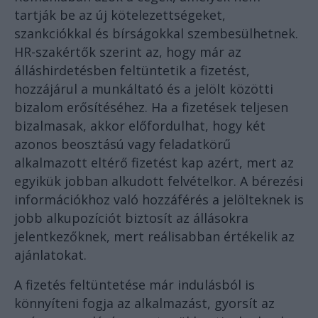
tartják be az új kötelezettségeket,
szankciókkal és bírságokkal szembesülhetnek.
HR-szakértők szerint az, hogy már az
álláshirdetésben feltüntetik a fizetést,
hozzájárul a munkáltató és a jelölt közötti
bizalom erősítéséhez. Ha a fizetések teljesen
bizalmasak, akkor előfordulhat, hogy két
azonos beosztású vagy feladatkörű
alkalmazott eltérő fizetést kap azért, mert az
egyikük jobban alkudott felvételkor. A bérezési
információkhoz való hozzáférés a jelölteknek is
jobb alkupozíciót biztosít az állásokra
jelentkezőknek, mert reálisabban értékelik az
ajánlatokat.
A fizetés feltüntetése már indulásból is
könnyíteni fogja az alkalmazást, gyorsít az