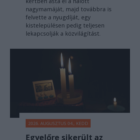
kertben ásta el a halott
nagymamáját, majd továbbra is
felvette a nyugdíját, egy
kistelepülésen pedig teljesen
lekapcsolják a közvilágítást.
2026. AUGUSZTUS 04., KEDD
Egyelőre sikerült az