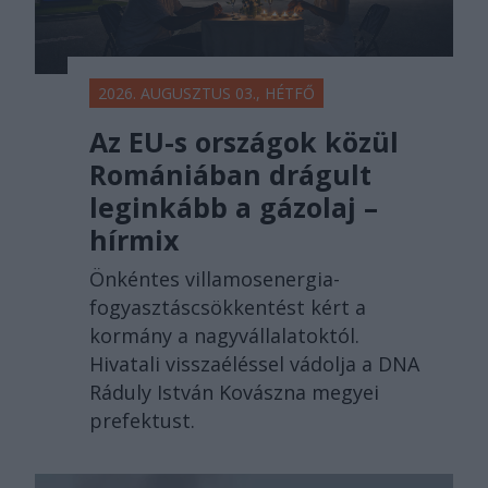
2026. AUGUSZTUS 03., HÉTFŐ
Az EU-s országok közül
Romániában drágult
leginkább a gázolaj –
hírmix
Önkéntes villamosenergia-
fogyasztáscsökkentést kért a
kormány a nagyvállalatoktól.
Hivatali visszaéléssel vádolja a DNA
Ráduly István Kovászna megyei
prefektust.