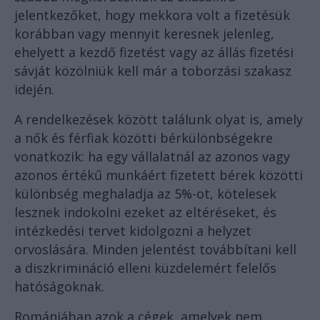
jelentkezőket, hogy mekkora volt a fizetésük
korábban vagy mennyit keresnek jelenleg,
ehelyett a kezdő fizetést vagy az állás fizetési
sávját közölniük kell már a toborzási szakasz
idején.
A rendelkezések között találunk olyat is, amely
a nők és férfiak közötti bérkülönbségekre
vonatkozik: ha egy vállalatnál az azonos vagy
azonos értékű munkáért fizetett bérek közötti
különbség meghaladja az 5%-ot, kötelesek
lesznek indokolni ezeket az eltéréseket, és
intézkedési tervet kidolgozni a helyzet
orvoslására. Minden jelentést továbbítani kell
a diszkrimináció elleni küzdelemért felelős
hatóságoknak.
Romániában azok a cégek, amelyek nem