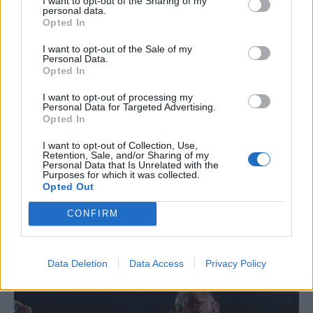
I want to opt-out of the Sharing of my
FŐTÉR
personal data.
Opted In
A Román Rendőrség azt
I want to opt-out of the Sale of my
üzeni, semmiképpen ne
Personal Data.
Opted In
higgyenek a Román
I want to opt-out of processing my
Rendőrségnek – hírmix
Personal Data for Targeted Advertising.
Opted In
További híreink: sziklát akart a
Dunába robbantani a hadsereg,
I want to opt-out of Collection, Use,
Retention, Sale, and/or Sharing of my
egyelőre sikertelenül, az illetékes
Personal Data that Is Unrelated with the
Purposes for which it was collected.
szerint pedig semmiféle korlátozás
Opted Out
nem lesz a lakossági
CONFIRM
áramfogyasztásban.
Data Deletion
Data Access
Privacy Policy