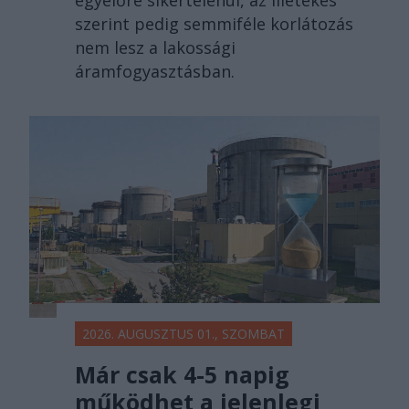
egyelőre sikertelenül, az illetékes
szerint pedig semmiféle korlátozás
nem lesz a lakossági
áramfogyasztásban.
2026. AUGUSZTUS 01., SZOMBAT
Már csak 4-5 napig
működhet a jelenlegi