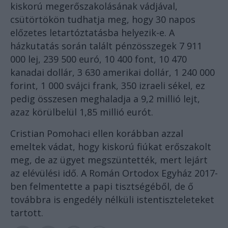
kiskorú megerőszakolásának vádjával,
csütörtökön tudhatja meg, hogy 30 napos
előzetes letartóztatásba helyezik-e. A
házkutatás során talált pénzösszegek 7 911
000 lej, 239 500 euró, 10 400 font, 10 470
kanadai dollár, 3 630 amerikai dollár, 1 240 000
forint, 1 000 svájci frank, 350 izraeli sékel, ez
pedig összesen meghaladja a 9,2 millió lejt,
azaz körülbelül 1,85 millió eurót.
Cristian Pomohaci ellen korábban azzal
emeltek vádat, hogy kiskorú fiúkat erőszakolt
meg, de az ügyet megszüntették, mert lejárt
az elévülési idő. A Román Ortodox Egyház 2017-
ben felmentette a papi tisztségéből, de ő
továbbra is engedély nélküli istentiszteleteket
tartott.