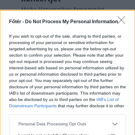
Majka életveszélyes fenyegetést
kapott, és emiatt lemondta a
Főtér -
Do Not Process My Personal Information
sepsiszentgyörgyi SIC Fesztre
tervezett koncertjét. Majka ezt
If you wish to opt-out of the sale, sharing to third parties, or
szerdán a Facebook-oldalán jelentette
processing of your personal or sensitive information for
be.
targeted advertising by us, please use the below opt-out
section to confirm your selection. Please note that after your
opt-out request is processed you may continue seeing
interest-based ads based on personal information utilized by
us or personal information disclosed to third parties prior to
your opt-out. You may separately opt-out of the further
disclosure of your personal information by third parties on the
IAB’s list of downstream participants. This information may
also be disclosed by us to third parties on the
IAB’s List of
Downstream Participants
that may further disclose it to other
third parties.
Personal Data Processing Opt Outs