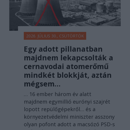
2026. JÚLIUS 30., CSÜTÖRTÖK
Egy adott pillanatban
majdnem lekapcsolták a
cernavodai atomerőmű
mindkét blokkját, aztán
mégsem…
… 16 ember három év alatt
majdnem egymillió eurónyi szajrét
lopott repülőgépekről… és a
környezetvédelmi miniszter asszony
olyan pofont adott a macsózó PSD-s