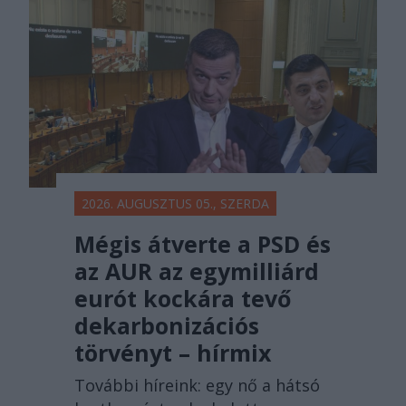
főtér.ro
2026. AUGUSZTUS 05., SZERDA
Mégis átverte a PSD és
az AUR az egymilliárd
eurót kockára tevő
dekarbonizációs
törvényt – hírmix
További híreink: egy nő a hátsó