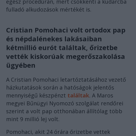
egész procedúrán, mert csökkenti a kudarcba
fulladó alkudozások mértékét is.
Cristian Pomohaci volt ortodox pap
és népdalénekes lakásaiban
kétmillió eurót találtak, őrizetbe
vették kiskorúak megerőszakolása
ügyében
A Cristian Pomohaci letartóztatásához vezető
házkutatások során a hatóságok jelentős
mennyiségű készpénzt
találtak
. A Maros
megyei Bűnügyi Nyomozó szolgálat rendőrei
szerint a volt pap otthonában állítólag több
mint 9 millió lej volt.
Pomohaci, akit 24 órára őrizetbe vettek