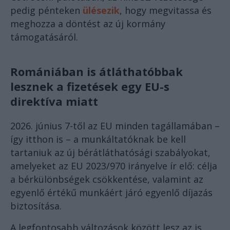
pedig pénteken
ülésezik
, hogy megvitassa és
meghozza a döntést az új kormány
támogatásáról.
Romániában is átláthatóbbak
lesznek a fizetések egy EU-s
direktíva miatt
2026. június 7-től az EU minden tagállamában –
így itthon is – a munkáltatóknak be kell
tartaniuk az új bérátláthatósági szabályokat,
amelyeket az EU 2023/970 irányelve ír elő: célja
a bérkülönbségek csökkentése, valamint az
egyenlő értékű munkáért járó egyenlő díjazás
biztosítása.
A legfontosabb változások között lesz az is,