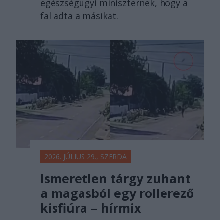
egészségügyi miniszternek, hogy a
fal adta a másikat.
2026. JÚLIUS 29., SZERDA
Ismeretlen tárgy zuhant
a magasból egy rollerező
kisfiúra – hírmix