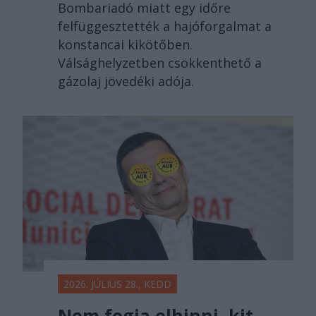
Bombariadó miatt egy időre
felfüggesztették a hajóforgalmat a
konstancai kikötőben.
Válsághelyzetben csökkenthető a
gázolaj jövedéki adója.
2026. JÚLIUS 28., KEDD
Nem fogja elhinni, kit