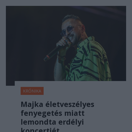
KRÓNIKA
Majka életveszélyes
fenyegetés miatt
lemondta erdélyi
koncertjét