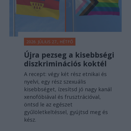
2026. JÚLIUS 27., HÉTFŐ
Újra pezseg a kisebbségi
diszkriminációs koktél
A recept: végy két rész etnikai és
nyelvi, egy rész szexuális
kisebbséget, ízesítsd jó nagy kanál
xenofóbiával és frusztrációval,
öntsd le az egészet
gyűlöletkeltéssel, gyújtsd meg és
kész.