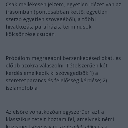
Csak mellékesen jelzem, egyetlen idézet van az
írásomban (pontosabban kettő: egyetlen
szerző egyetlen szövegéből), a többi
hivatkozás, parafrázis, terminusok
kölcsönzése csupán.
Próbálom megragadni berzenkedésed okát, és
előbb azokra válaszolni. Tételszerűen két
kérdés emelkedik ki
szövegedből
: 1) a
szeretetparancs és felelősség kérdése; 2)
iszlamofóbia.
Az elsőre vonatkozóan egyszerűen azt a
klasszikus tételt hoztam fel, amelynek némi
közismertsége is van: az
érzületi etika
és a