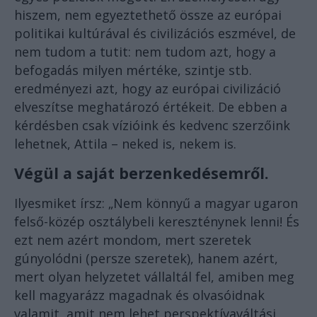
hiszem, nem egyeztethető össze az európai
politikai kultúrával és civilizációs eszmével, de
nem tudom a tutit: nem tudom azt, hogy a
befogadás milyen mértéke, szintje stb.
eredményezi azt, hogy az európai civilizáció
elveszítse meghatározó értékeit. De ebben a
kérdésben csak vízióink és kedvenc szerzőink
lehetnek, Attila – neked is, nekem is.
Végül a saját berzenkedésemről.
Ilyesmiket írsz: „Nem könnyű a magyar ugaron
felső-közép osztálybeli kereszténynek lenni! És
ezt nem azért mondom, mert szeretek
gúnyolódni (persze szeretek), hanem azért,
mert olyan helyzetet vállaltál fel, amiben meg
kell magyarázz magadnak és olvasóidnak
valamit, amit nem lehet perspektívaváltási