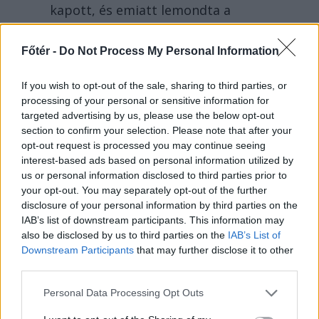
kapott, és emiatt lemondta a
sepsiszentgyörgyi SIC Fesztre
tervezett koncertjét. Majka ezt
Főtér -
Do Not Process My Personal Information
szerdán a Facebook-oldalán jelentette
be.
If you wish to opt-out of the sale, sharing to third parties, or
processing of your personal or sensitive information for
targeted advertising by us, please use the below opt-out
section to confirm your selection. Please note that after your
opt-out request is processed you may continue seeing
interest-based ads based on personal information utilized by
us or personal information disclosed to third parties prior to
your opt-out. You may separately opt-out of the further
disclosure of your personal information by third parties on the
IAB’s list of downstream participants. This information may
also be disclosed by us to third parties on the
IAB’s List of
Downstream Participants
that may further disclose it to other
third parties.
Personal Data Processing Opt Outs
FŐTÉR