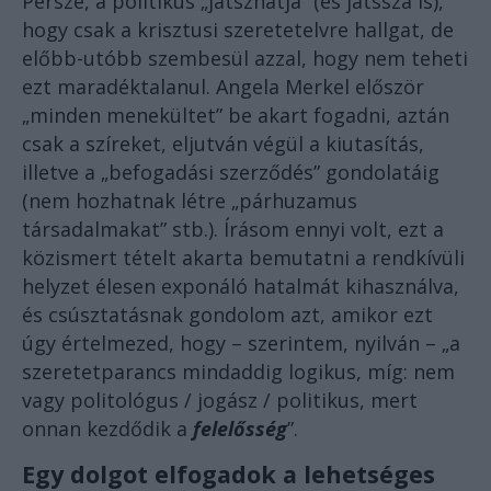
Persze, a politikus „játszhatja” (és játssza is),
hogy csak a krisztusi szeretetelvre hallgat, de
előbb-utóbb szembesül azzal, hogy nem teheti
ezt maradéktalanul. Angela Merkel először
„minden menekültet” be akart fogadni, aztán
csak a szíreket, eljutván végül a kiutasítás,
illetve a „befogadási szerződés” gondolatáig
(nem hozhatnak létre „párhuzamus
társadalmakat” stb.). Írásom ennyi volt, ezt a
közismert tételt akarta bemutatni a rendkívüli
helyzet élesen exponáló hatalmát kihasználva,
és csúsztatásnak gondolom azt, amikor ezt
úgy értelmezed, hogy – szerintem, nyilván – „a
szeretetparancs mindaddig logikus, míg: nem
vagy politológus / jogász / politikus, mert
onnan kezdődik a
felelősség
”.
Egy dolgot elfogadok a lehetséges