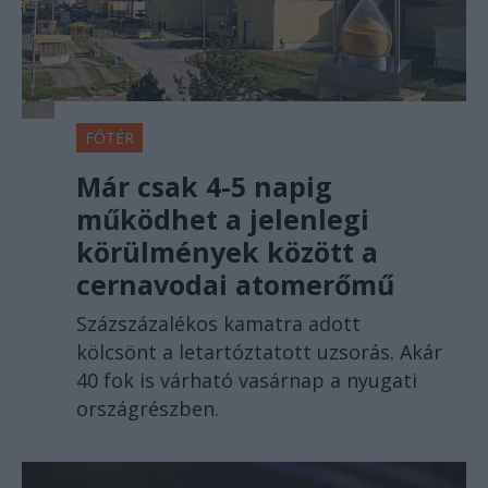
FŐTÉR
Már csak 4-5 napig
működhet a jelenlegi
körülmények között a
cernavodai atomerőmű
Százszázalékos kamatra adott
kölcsönt a letartóztatott uzsorás. Akár
40 fok is várható vasárnap a nyugati
országrészben.