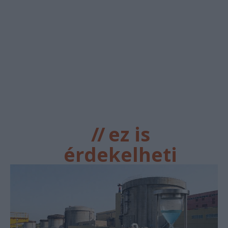
//
ez is
érdekelheti