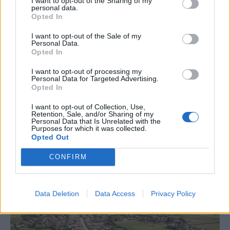
I want to opt-out of the Sharing of my
A Román Rendőrség azt
personal data.
Opted In
üzeni, semmiképpen ne
higgyenek a Román
I want to opt-out of the Sale of my
Personal Data.
Rendőrségnek – hírmix
Opted In
További híreink: sziklát akart a
I want to opt-out of processing my
Personal Data for Targeted Advertising.
Dunába robbantani a hadsereg,
Opted In
egyelőre sikertelenül, az illetékes
I want to opt-out of Collection, Use,
szerint pedig semmiféle korlátozás
Retention, Sale, and/or Sharing of my
Personal Data that Is Unrelated with the
nem lesz a lakossági
Purposes for which it was collected.
Opted Out
áramfogyasztásban.
CONFIRM
Data Deletion
Data Access
Privacy Policy