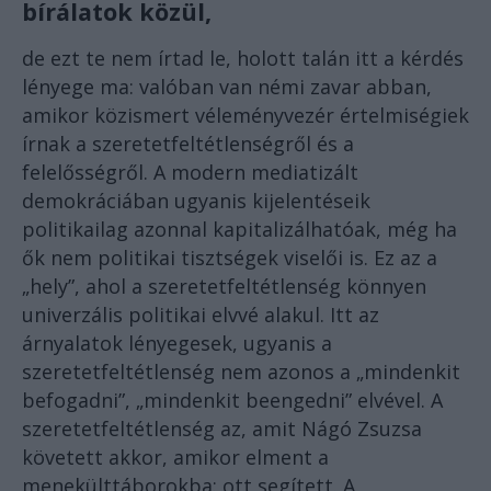
bírálatok közül,
de ezt te nem írtad le, holott talán itt a kérdés
lényege ma: valóban van némi zavar abban,
amikor közismert véleményvezér értelmiségiek
írnak a szeretetfeltétlenségről és a
felelősségről. A modern mediatizált
demokráciában ugyanis kijelentéseik
politikailag azonnal kapitalizálhatóak, még ha
ők nem politikai tisztségek viselői is. Ez az a
„hely”, ahol a szeretetfeltétlenség könnyen
univerzális politikai elvvé alakul. Itt az
árnyalatok lényegesek, ugyanis a
szeretetfeltétlenség nem azonos a „mindenkit
befogadni”, „mindenkit beengedni” elvével. A
szeretetfeltétlenség az, amit Nágó Zsuzsa
követett akkor, amikor elment a
menekülttáborokba: ott segített. A