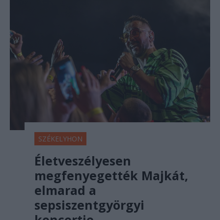
SZÉKELYHON
Életveszélyesen
megfenyegették Majkát,
elmarad a
sepsiszentgyörgyi
koncertje