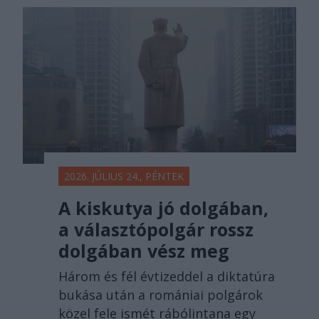
2026. JÚLIUS 24., PÉNTEK
A kiskutya jó dolgában,
a választópolgár rossz
dolgában vész meg
Három és fél évtizeddel a diktatúra
bukása után a romániai polgárok
közel fele ismét rábólintana egy