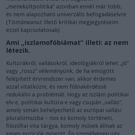
„menekültpolitika” azonban ennél már több,
és nem alapozható univerzális befogadáselvre
(Tismăneanut illető kritikai megjegyzéseim
ezzel kapcsolatosak).
Ami „iszlamofóbiámat” illeti: az nem
létezik.
Kultúrákról, vallásokról, ideológiákról lehet „jó”
vagy „rossz” véleményünk, de ha emögött
felépített érvrendszer van, akkor érdemes
azzal vitatkozni, és nem fóbiakérdéssé
redukálni a problémát. Hogy az iszlám politikai
elv-e, politikai kultúra-e vagy csupán „vallás”,
amely simán behelyezhető az európai vallási
pluralizmusba – nos ez komoly történeti,
filozófiai vita tárgya, komoly művek állnak az
egyes pozíciók mögött. Én személyesen úgy