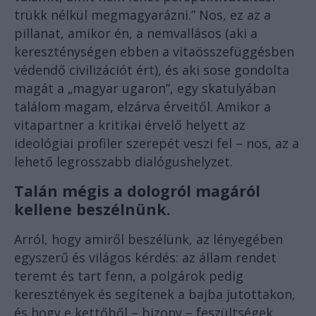
trükk nélkül megmagyarázni.” Nos, ez az a
pillanat, amikor én, a nemvallásos (aki a
kereszténységen ebben a vitaösszefüggésben
védendő civilizációt ért), és aki sose gondolta
magát a „magyar ugaron”, egy skatulyában
találom magam, elzárva érveitől. Amikor a
vitapartner a kritikai érvelő helyett az
ideológiai profiler szerepét veszi fel – nos, az a
lehető legrosszabb dialógushelyzet.
Talán mégis a dologról magáról
kellene beszélnünk.
Arról, hogy amiről beszélünk, az lényegében
egyszerű és világos kérdés: az állam rendet
teremt és tart fenn, a polgárok pedig
keresztények és segítenek a bajba jutottakon,
és hogy e kettőből – bizony – feszültségek