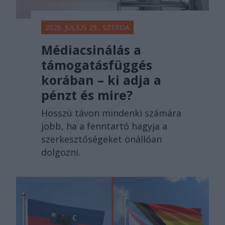
2026. JÚLIUS 29., SZERDA
Médiacsinálás a
támogatásfüggés
korában – ki adja a
pénzt és mire?
Hosszú távon mindenki számára
jobb, ha a fenntartó hagyja a
szerkesztőségeket önállóan
dolgozni.