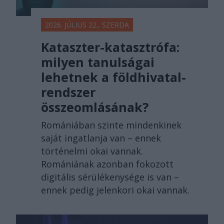
2026. JÚLIUS 22., SZERDA
Kataszter-katasztrófa:
milyen tanulságai
lehetnek a földhivatal-
rendszer
összeomlásának?
Romániában szinte mindenkinek
saját ingatlanja van – ennek
történelmi okai vannak.
Romániának azonban fokozott
digitális sérülékenysége is van –
ennek pedig jelenkori okai vannak.