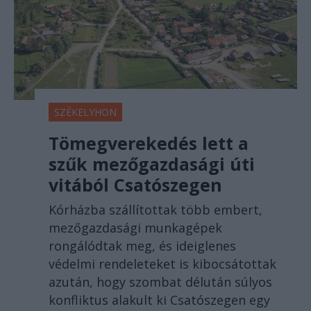
SZÉKELYHON
Tömegverekedés lett a
szűk mezőgazdasági úti
vitából Csatószegen
Kórházba szállítottak több embert,
mezőgazdasági munkagépek
rongálódtak meg, és ideiglenes
védelmi rendeleteket is kibocsátottak
azután, hogy szombat délután súlyos
konfliktus alakult ki Csatószegen egy