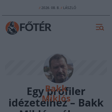
2026. 08. 8.
LÁSZLÓ
//
//
Bakk
Egy profiler
Miklós
idézeteihez – Bakk