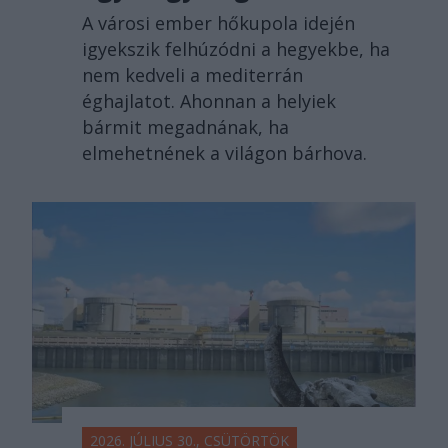
A városi ember hőkupola idején
igyekszik felhúzódni a hegyekbe, ha
nem kedveli a mediterrán
éghajlatot. Ahonnan a helyiek
bármit megadnának, ha
elmehetnének a világon bárhova.
2026. JÚLIUS 30., CSÜTÖRTÖK