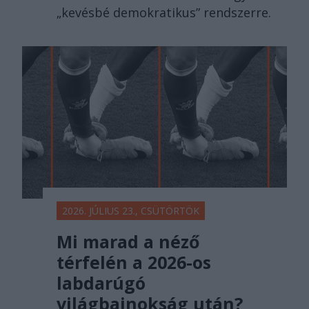
„kevésbé demokratikus” rendszerre.
2026. JÚLIUS 23., CSÜTÖRTÖK
Mi marad a néző
térfelén a 2026-os
labdarúgó
világbajnokság után?