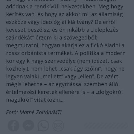
adódnak a rendkívüli helyzetekben. Meg hogy
kerítés van, és hogy az akkor mi: az államiság
eszköze vagy ideológiai kiáltvány? De erről
keveset beszélsz, és én inkább a „leleplezés
szándékát” érzem ki a szövegedből:
megmutatni, hogyan akarja ez a fickó eladni a
rossz orbánista terméket. A politika a modern
kor egyik nagy szenvedélye (nem idézet, csak
közhely!), nem lehet „csak úgy szólni”, hogy ne
legyen valaki „mellett” vagy „ellen”. De azért
mégis lehetne – az egymással szemben álló
értelmezési keretek ellenére is – a „dolgokról
magukról” vitatkozni...
Fotó: Máthé Zoltán/MTI