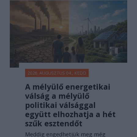
2026. AUGUSZTUS 04., KEDD
A mélyülő energetikai
válság a mélyülő
politikai válsággal
együtt elhozhatja a hét
szűk esztendőt
Meddig engedhetjük meg még