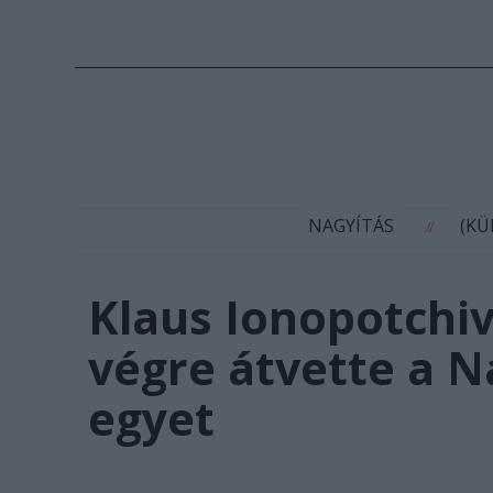
N
NAGYÍTÁS
(K
//
Klaus Ionopotchiv
végre átvette a Na
egyet