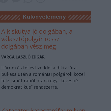
Különvélemény
A kiskutya jó dolgában, a
választópolgár rossz
dolgában vész meg
VARGA LÁSZLÓ EDGÁR
Három és fél évtizeddel a diktatúra
bukása után a romániai polgárok közel
fele ismét rábólintana egy „kevésbé
demokratikus” rendszerre.
Kataszter-katasztrófa: milyen