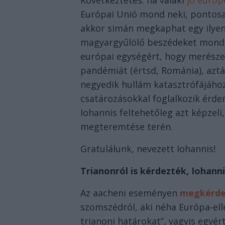
Következtetés: ha valaki
jó europ
Európai Unió mond neki, pontosan
akkor simán megkaphat egy ilyen 
magyargyűlölő beszédeket mond. É
európai egységért, hogy merészen
pandémiát (értsd, Románia), aztá
negyedik hullám katasztrófájához
csatározásokkal foglalkozik érd
Iohannis feltehetőleg azt képzeli,
megteremtése terén.
Gratulálunk, nevezett Iohannis!
Trianonról is kérdezték, Iohann
Az aacheni eseményen
megkérde
szomszédról, aki néha Európa-ell
trianoni határokat”, vagyis egyé