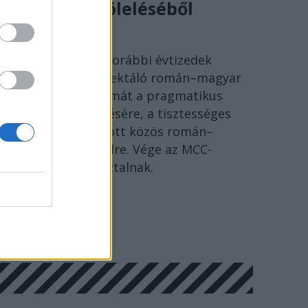
történelem öleléséből
SÓLYOM ISTVÁN
Ideje lecserélni a korábbi évtizedek
szenvedéseire reflektáló román–magyar
megbékélés fogalmát a pragmatikus
együttélés kifejezésére, a tisztességes
Európáért folytatott közös román–
magyar párbeszédre. Vége az MCC-
történészkerekasztalnak.