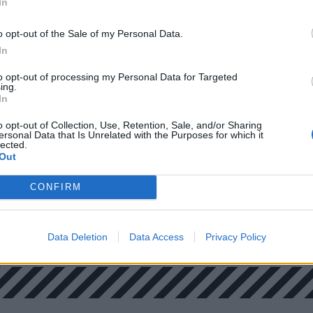
In
enki nem is kívánja visszamenőlegessé tenni,
 ezeket a történelmi folyamatokat.
o opt-out of the Sale of my Personal Data.
 de ezek a populisták léteznek Európában és
In
yőzni” – folytatta Iohannis.
to opt-out of processing my Personal Data for Targeted
ing.
In
o opt-out of Collection, Use, Retention, Sale, and/or Sharing
ersonal Data that Is Unrelated with the Purposes for which it
lected.
Out
CONFIRM
Data Deletion
Data Access
Privacy Policy