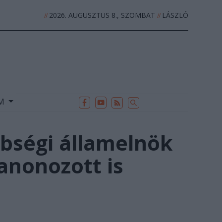
2026. AUGUSZTUS 8., SZOMBAT
LÁSZLÓ
//
//
EK
ARCHÍVUM
//
UM
bbségi államelnök
ianonozott is