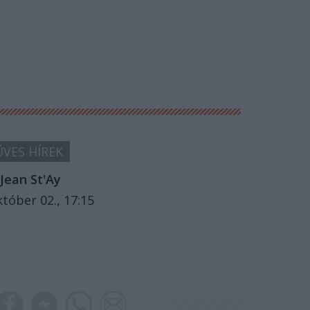
VES HÍREK
Jean St'Ay
któber 02., 17:15