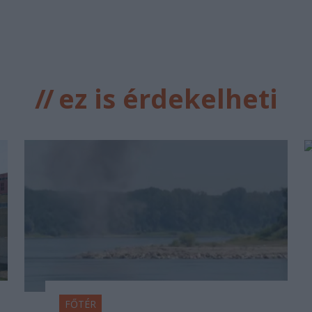
//
ez is érdekelheti
FŐTÉR