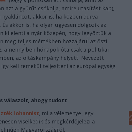
éer
(vagyis pontosan azt csinálja, amit az
 azt a gyűrűt csókolja, amire utasítást kap),
nyakláncot, akkor is, ha közben durva
s akkor is, ha olyan ügyesen dolgozik az
 kijelenti a nyár közepén, hogy legyőztük a
n meg teljes mértékben hozzájárul az őszi
, amennyiben hónapok óta csak a politikai
emben, az oltáskampány helyett. Nevezett
 így kell remekül teljesíteni az európai egység
is válaszolt, ahogy tudott
zték Iohannist
, mi a véleménye „egy
enesen viselkedik és megkérdőjelezi a
rtelműen Magyarországról.