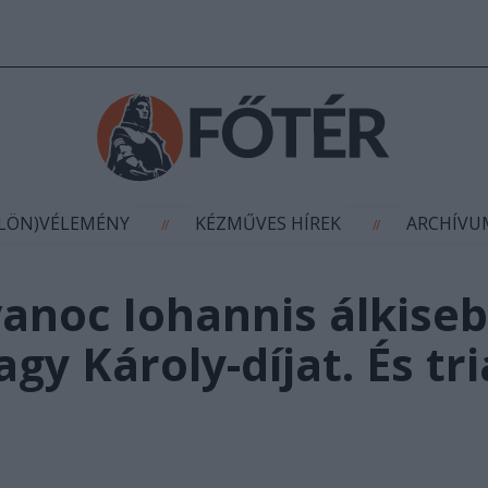
AGYÍTÁS
(KÜLÖN)VÉLEMÉNY
KÉZMŰVES HÍR
//
//
ÜLÖN)VÉLEMÉNY
KÉZMŰVES HÍREK
ARCHÍV
//
//
anoc Iohannis álkise
gy Károly-díjat. És tr