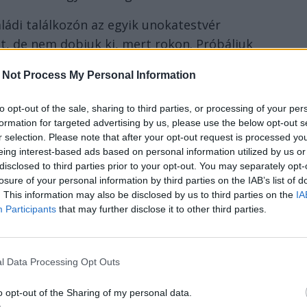
aládi találkozón az egyik unokatestvér
, de nem dobjuk ki, mert rokon. Próbáljuk
gnyugtatni, ez a receptje ennek. Nem
 Not Process My Personal Information
lítsuk a szervezetből, az ilyen büntetések
it sokan remélnek. Szerintem ezeknek az
to opt-out of the sale, sharing to third parties, or processing of your per
ndanunk szemtől szembe, mik az elvárások és
formation for targeted advertising by us, please use the below opt-out s
r selection. Please note that after your opt-out request is processed y
eing interest-based ads based on personal information utilized by us or
disclosed to third parties prior to your opt-out. You may separately opt-
losure of your personal information by third parties on the IAB’s list of
. This information may also be disclosed by us to third parties on the
IA
s országról beszél, és engem is
Participants
that may further disclose it to other third parties.
 Önt, a Trianonnal kapcsolatos kijelentéseik.
délyi vagyok, mi pedig népszavazással
zt mondtuk: csatlakozni kívánunk
l Data Processing Opt Outs
itől semmit, az önrendelkezési jogunkról van
o opt-out of the Sharing of my personal data.
. Akkor lett Kárpátalja is Ukrajna része és így