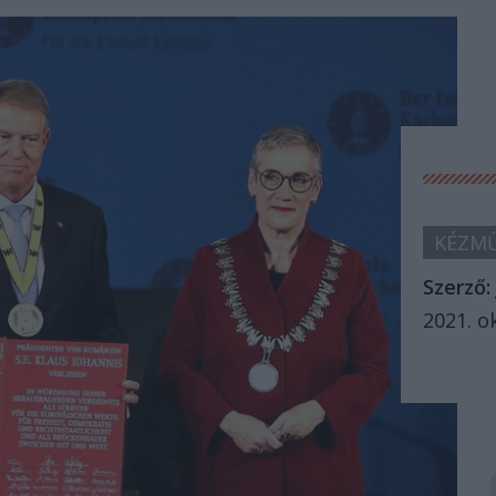
KÉZMŰ
Szerző:
2021. o