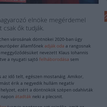
 magyarozó elnöke megérdemel
t csak ők tudják.
achen városának döntnökei 2020-ban úgy
ű európéer államfőnek
adják oda
a rangosnak
i meggyőződésüket nevezett Klaus Iohannis
letve a nyugati sajtó
felháborodása
sem
 az idő telt, egészen mostanáig. Amikor,
mást érik a negyedik hullám negatív
 helyzet, ezért a döntnökök szépen odahívták
i napon
átadták
neki a plecsnit.