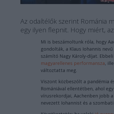
Az odaítélők szerint Románia
egy ilyen flepnit. Hogy miért, az
Mi is beszámoltunk róla, hogy A
gondolták, a Klaus Iohannis nev
számító Nagy Károly-díjat. Ebbel
magyarellenes performansza
, il
változtatta meg.
Viszont közbeszólt a pandémia és
Romániával ellentétben, ahol egy
vírusrekordjai, Aachenben jobb a
nevezett Iohannist és a szombat