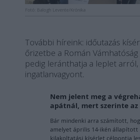
Fotó: Balogh Levente/Krónika
További híreink: időutazás kísé
őrizetbe a Román Vámhatóság 
pedig leránthatja a leplet arról,
ingatlanvagyont.
Nem jelent meg a végreh
apátnál, mert szerinte az
Bár mindenki arra számított, hog
amelyet április 14-ikén állapítot
kilakoltatási kísérlet célpontja 