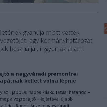
rletének gyanúja miatt vették
vezetőjét, egy kormányhatározat
 kik használják ingyen az állami
ajtó a nagyváradi premontrei
 apátnak kellett volna lépnie
y az újabb 30 napos kilakoltatási határidő –
t meg a végrehajtó – lejártával újabb
lesz Fejes Rudolf Anzelm nagyváradi