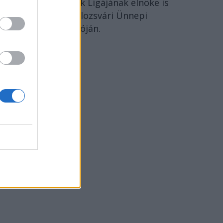
Erdélyi Magyar Írók Ligájának elnöke is
– beszéde a 15. Kolozsvári Ünnepi
Könyvhét megnyitóján.