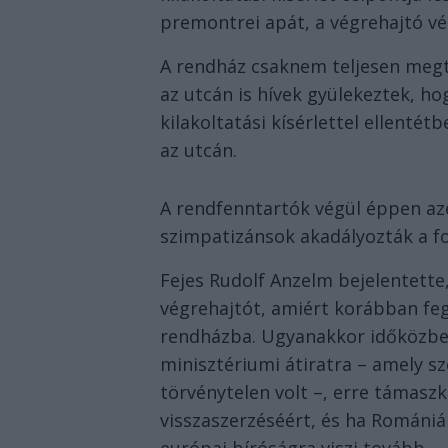
premontrei apát, a végrehajtó v
A rendház csaknem teljesen megte
az utcán is hívek gyülekeztek, ho
kilakoltatási kísérlettel ellent
az utcán.
A rendfenntartók végül éppen azér
szimpatizánsok akadályozták a fo
Fejes Rudolf Anzelm bejelentette
végrehajtót, amiért korábban feg
rendházba. Ugyanakkor időközbe
minisztériumi átiratra – amely sz
törvénytelen volt –, erre támasz
visszaszerzéséért, és ha Romániá