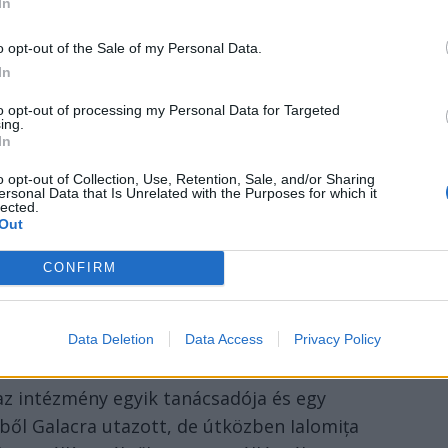
In
hát továbbra is bizonytalan.
o opt-out of the Sale of my Personal Data.
In
anúja miatt vették őrizetbe a
to opt-out of processing my Personal Data for Targeted
ing.
őjét
In
lják meg értelmezni.
o opt-out of Collection, Use, Retention, Sale, and/or Sharing
ersonal Data that Is Unrelated with the Purposes for which it
lected.
rrupcióellenes Ügyosztály (DNA)
őrizetbe
Out
atóság vezetőjét. A vád ellene okirat-
CONFIRM
használása.
en – amint azt a vád szerint a vádlott is
Data Deletion
Data Access
Privacy Policy
az intézmény egyik tanácsadója és egy
ből Galacra utazott, de útközben Ialomița