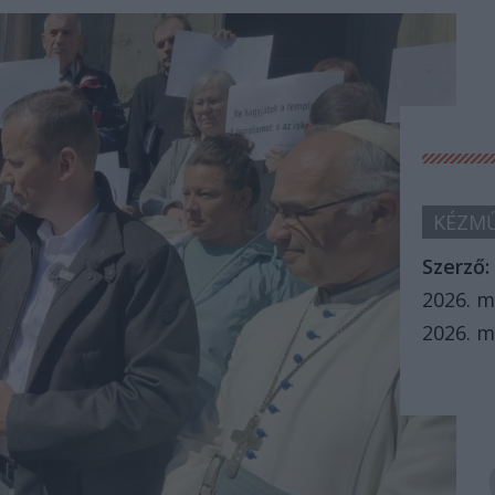
KÉZMŰ
Szerző:
2026. m
2026. m