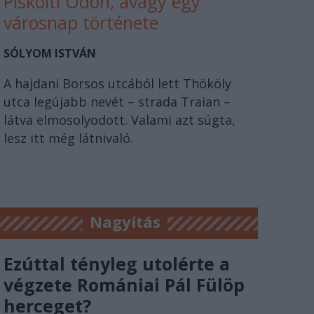
Piskolti Ödön, avagy egy
városnap története
SÓLYOM ISTVÁN
A hajdani Borsos utcából lett Thököly
utca legújabb nevét – strada Traian –
látva elmosolyodott. Valami azt súgta,
lesz itt még látnivaló.
Nagyítás
Ezúttal tényleg utolérte a
végzete Romániai Pál Fülöp
herceget?