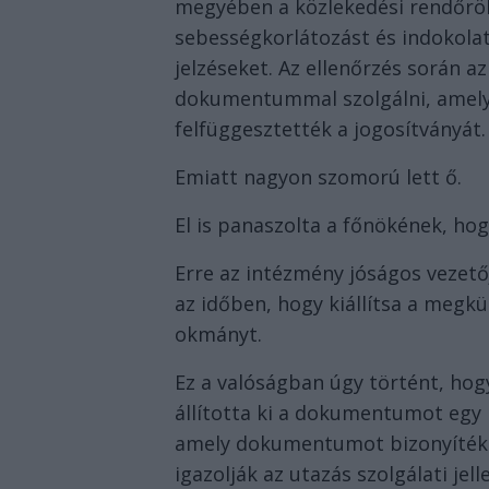
megyében a közlekedési rendőrök
sebességkorlátozást és indokola
jelzéseket. Az ellenőrzés során 
dokumentummal szolgálni, amely i
felfüggesztették a jogosítványát.
Emiatt nagyon szomorú lett ő.
El is panaszolta a főnökének, hog
Erre az intézmény jóságos vezető
az időben, hogy kiállítsa a megk
okmányt.
Ez a valóságban úgy történt, hog
állította ki a dokumentumot egy 
amely dokumentumot bizonyítékk
igazolják az utazás szolgálati je