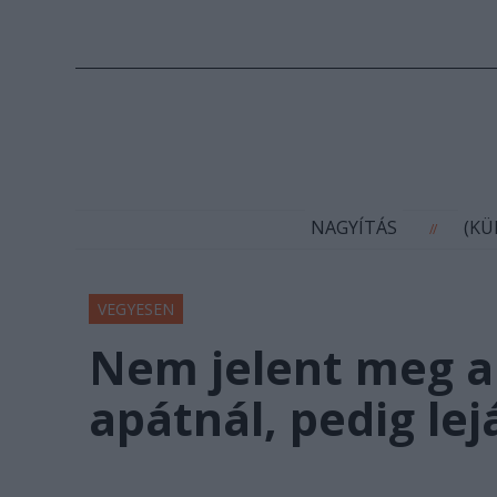
N
NAGYÍTÁS
(K
//
VEGYESEN
Nem jelent meg a
apátnál, pedig lej