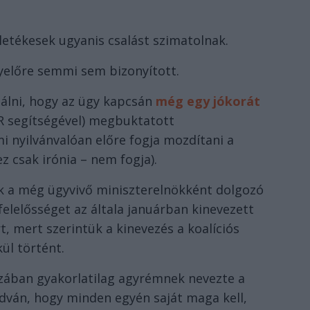
lletékesek ugyanis csalást szimatolnak.
előre semmi sem bizonyított.
álni, hogy az ügy kapcsán
még egy jókorát
UR segítségével) megbuktatott
i nyilvánvalóan előre fogja mozdítani a
z csak irónia – nem fogja).
k a még ügyvivő miniszterelnökként dolgozó
i felelősséget az általa januárban kinevezett
t, mert szerintük a kinevezés a koalíciós
ül történt.
zában gyakorlatilag agyrémnek nevezte a
dván, hogy minden egyén saját maga kell,