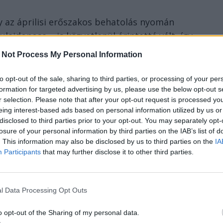
 az áprilisi erőszakos behatolás nyomán
lajdonosa – is közvetlenül érintetté vált, így
ilyen esetben megszokott procedúrát, az ügyet
 Not Process My Personal Information
tja.
to opt-out of the sale, sharing to third parties, or processing of your per
tó irodájához vezető utat végül Varga
formation for targeted advertising by us, please use the below opt-out s
képviselője mutatta meg Gaudi-Nagy
r selection. Please note that after your opt-out request is processed y
eing interest-based ads based on personal information utilized by us or
gálat ügyvezetőjének, aki felkereste a
disclosed to third parties prior to your opt-out. You may separately opt-
t maradt távol, egyes információk szerint
losure of your personal information by third parties on the IAB’s list of
orghe Moza cáfolta az értesülést,
. This information may also be disclosed by us to third parties on the
IA
Participants
that may further disclose it to other third parties.
olta, hogy nem neki kell nyilvántartania a
 értesítenie a tulajdonjogra törő váradi
l Data Processing Opt Outs
ítette az ingatlant, majd az önkormányzatnak
o opt-out of the Sharing of my personal data.