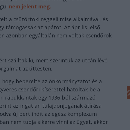
égül
nem jelent meg.
lt a csütörtöki reggeli mise alkalmával, és
gy támogassák az apátot. Az áprilisi első
étben azonban egyáltalán nem voltak csendőrök
t szálltak ki, mert szerintük az utcán lévő
rgalmat az úttesten.
, hogy beperelte az önkormányzatot és a
yveres csendőri kísérettel hatoltak be a
n rábukkantak egy 1936-ból származó
erint az ingatlan tulajdonjogának átírása
kodva új pert indít az egész komplexum
ban nem tudja sikerre vinni az ügyet, akkor