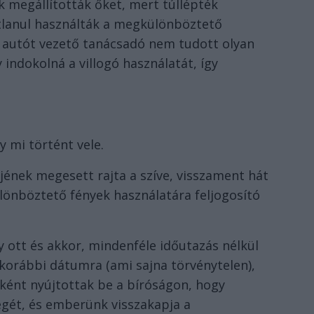
 megállították őket, mert túllépték
tlanul használták a megkülönböztető
az autót vezető tanácsadó nem tudott olyan
ndokolná a villogó használatát, így
y mi történt vele.
jének megesett rajta a szíve, visszament hát
ülönböztető fények használatára feljogosító
y ott és akkor, mindenféle időutazás nélkül
korábbi dátumra (ami sajna törvénytelen),
ént nyújtottak be a bíróságon, hogy
llegét, és emberünk visszakapja a