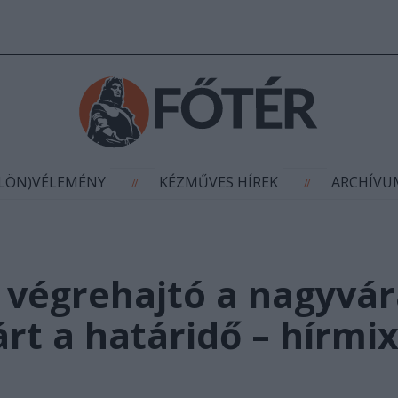
AGYÍTÁS
(KÜLÖN)VÉLEMÉNY
KÉZMŰVES HÍR
//
//
ÜLÖN)VÉLEMÉNY
KÉZMŰVES HÍREK
ARCHÍV
//
//
 végrehajtó a nagyvár
árt a határidő – hírmi