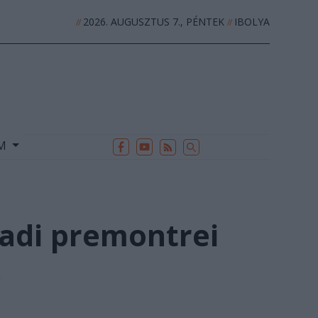
2026. AUGUSZTUS 7., PÉNTEK
IBOLYA
//
//
EK
ARCHÍVUM
//
UM
adi premontrei
x