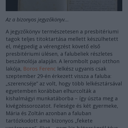
Az a bizonyos jegyzőkönyv...
A jegyzőkönyv természetesen a presbitériumi
tagok teljes titoktartása mellett készülhetett
el, mégpedig a vérengzést követő első
presbitériumi ülésen, a falubeliek részletes
beszámolója alapján. A lerombolt papi otthon
lakója,
Boros Ferenc
lelkész ugyanis csak
szeptember 29-én érkezett vissza a faluba:
„szerencséje” az volt, hogy több lelkésztársával
egyetemben korábban elhurcolták a
kishalmágyi munkatáborba – így úszta meg a
kivégzéssorozatot. Felesége és két gyermeke,
Mária és Zoltán azonban a faluban
tartózkodott ama bizonyos „fekete