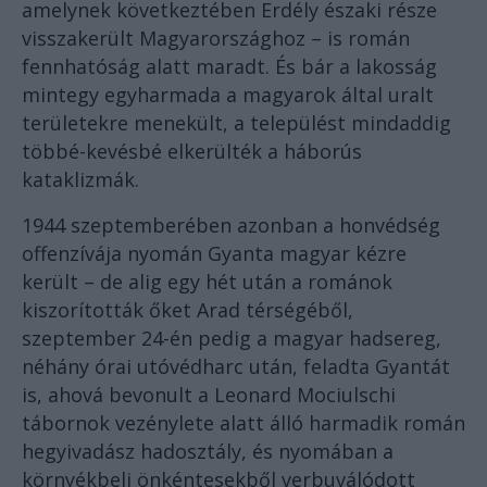
amelynek következtében Erdély északi része
visszakerült Magyarországhoz – is román
fennhatóság alatt maradt. És bár a lakosság
mintegy egyharmada a magyarok által uralt
területekre menekült, a települést mindaddig
többé-kevésbé elkerülték a háborús
kataklizmák.
1944 szeptemberében azonban a honvédség
offenzívája nyomán Gyanta magyar kézre
került – de alig egy hét után a románok
kiszorították őket Arad térségéből,
szeptember 24-én pedig a magyar hadsereg,
néhány órai utóvédharc után, feladta Gyantát
is, ahová bevonult a Leonard Mociulschi
tábornok vezénylete alatt álló harmadik román
hegyivadász hadosztály, és nyomában a
környékbeli önkéntesekből verbuválódott