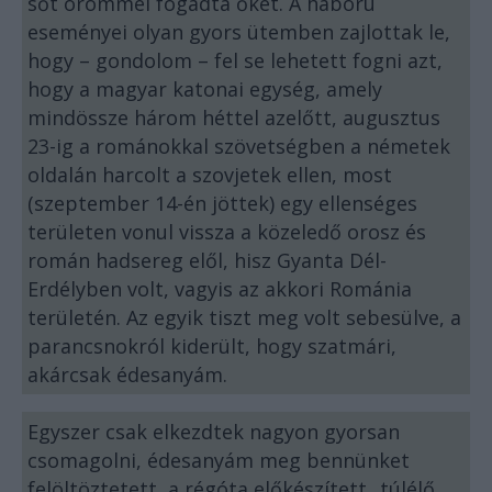
sőt örömmel fogadta őket. A háború
eseményei olyan gyors ütemben zajlottak le,
hogy – gondolom – fel se lehetett fogni azt,
hogy a magyar katonai egység, amely
mindössze három héttel azelőtt, augusztus
23-ig a románokkal szövetségben a németek
oldalán harcolt a szovjetek ellen, most
(szeptember 14-én jöttek) egy ellenséges
területen vonul vissza a közeledő orosz és
román hadsereg elől, hisz Gyanta Dél-
Erdélyben volt, vagyis az akkori Románia
területén. Az egyik tiszt meg volt sebesülve, a
parancsnokról kiderült, hogy szatmári,
akárcsak édesanyám.
Egyszer csak elkezdtek nagyon gyorsan
csomagolni, édesanyám meg bennünket
felöltöztetett, a régóta előkészített „túlélő