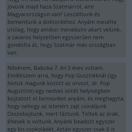
jövünk majd haza Szatmárról, ami
Magyarországon van? Leszálltunk és
bementünk a doktorékhoz. Anyám mesélte
utólag, hogy amikor menekülni akart velünk,
a zavaros helyzetben egyszerűen nem
gondolta át, hogy Szatmár más országban
van.
Nővérem, Babuka 7, én 5 éves voltam.
Emlékszem arra, hogy Pop Gusztiéknál (így
hívtuk magunk között az orvost, dr. Pop
Augustint) egy nedves sötét helyiségben
bújtatott el bennünket anyám, és meghagyta,
hogy nehogy az istenért zajt csináljunk.
Összebújtunk, mert fáztunk. Teltek az órák,
éhesek is voltunk. Anyánk beadott egyszer
egy kis csokoládét. Aztán egyszer csak ő is