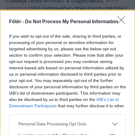
családja révén érintett a tragédiában,
Hotel
Kárpátia
című regényében dokumentumértékű
hűséggel számol be a gyantai „hideg napokról”.
Főtér -
Do Not Process My Personal Information
If you wish to opt-out of the sale, sharing to third parties, or
processing of your personal or sensitive information for
targeted advertising by us, please use the below opt-out
section to confirm your selection. Please note that after your
opt-out request is processed you may continue seeing
interest-based ads based on personal information utilized by
us or personal information disclosed to third parties prior to
Felelősségre vonások, gyatrán bár, de voltak,
your opt-out. You may separately opt-out of the further
disclosure of your personal information by third parties on the
ám – mint a történész kifejti – a Népbíróság
IAB’s list of downstream participants. This information may
ítéletei ideológiával erősen átitatottak voltak,
also be disclosed by us to third parties on the
IAB’s List of
úgyhogy érdemes megfelelő kritikával kezelni
Downstream Participants
that may further disclose it to other
azokat. Az említett Bridea százados özvegye –
third parties.
reagálva a Boros Zoltán dokumentumfilmjében
Personal Data Processing Opt Outs
elhangzottakra – elmondta, férje hat évet ült,