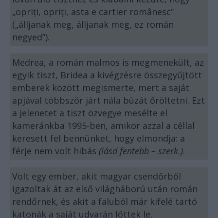
„opriți, opriți, asta e cartier românesc”
(„álljanak meg, álljanak meg, ez román
negyed”).
Medrea, a román malmos is megmenekült, az
egyik tiszt, Bridea a kivégzésre összegyűjtött
emberek között megismerte, mert a saját
apjával többször járt nála búzát őröltetni. Ezt
a jelenetet a tiszt özvegye mesélte el
kameránkba 1995-ben, amikor azzal a céllal
keresett fel bennünket, hogy elmondja: a
férje nem volt hibás
(lásd fentebb – szerk.)
.
Volt egy ember, akit magyar csendőrből
igazoltak át az első világháború után román
rendőrnek, és akit a faluból már kifelé tartó
katonák a saját udvarán lőttek le.