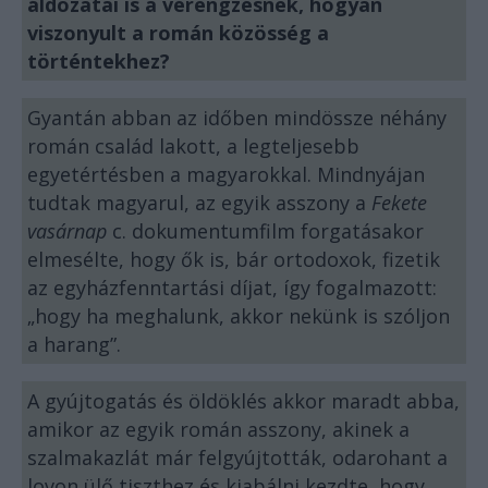
áldozatai is a vérengzésnek, hogyan
viszonyult a román közösség a
történtekhez?
Gyantán abban az időben mindössze néhány
román család lakott, a legteljesebb
egyetértésben a magyarokkal. Mindnyájan
tudtak magyarul, az egyik asszony a
Fekete
vasárnap
c. dokumentumfilm forgatásakor
elmesélte, hogy ők is, bár ortodoxok, fizetik
az egyházfenntartási díjat, így fogalmazott:
„hogy ha meghalunk, akkor nekünk is szóljon
a harang”.
A gyújtogatás és öldöklés akkor maradt abba,
amikor az egyik román asszony, akinek a
szalmakazlát már felgyújtották, odarohant a
lovon ülő tiszthez és kiabálni kezdte, hogy