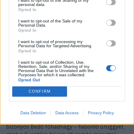
bár szerinte „ártatlanul”.
I want to opt-out of the Sharing of my
personal data.
Opted In
I want to opt-out of the Sale of my
Personal Data.
Opted In
I want to opt-out of processing my
Personal Data for Targeted Advertising.
Opted In
I want to opt-out of Collection, Use,
Nem lenne korrekt azonban, ha
Retention, Sale, and/or Sharing of my
Personal Data that Is Unrelated with the
megfeledkeznénk arról, hogy az 1940 és '44
Purposes for which it was collected.
közti konfliktusos magyar–román viszonyt
Opted Out
magyar részről elkövetett bűnök is terhelték.
CONFIRM
Benkő Levente szerint a gyantai események
kísértetiesen hasonlítottak a négy évvel
korábban a szilágysági Ippen történtekre, ahol
Data Deletion
Data Access
Privacy Policy
az egyik magyar alakulat parancsnoka,
bizonyos Bedő főhadnagy – hasonló ürüggyel,