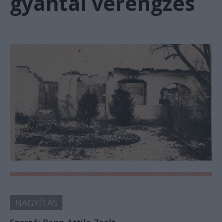
gyantai vérengzés
NAGYÍTÁS