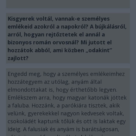
Kisgyerek voltál, vannak-e személyes
emlékeid azokról a napokról? A bújkálásról,
arról, hogyan rejtőztetek el annál a
bizonyos román orvosnál? Mi jutott el
hozzátok abból, ami közben „odakint”
zajlott?
Engedd meg, hogy a személyes emlékeimhez
hozzátegyem az utólag, anyám által
elmondottakat is, hogy érthetőbb legyen.
Emlékszem arra, hogy magyar katonák jöttek
a faluba. Hozzánk, a parókiára tisztek, akik
velünk, gyerekekkel nagyon kedvesek voltak,
csokoládét kaptunk tőlük és ott is laktak egy
ideig. A falusiak és anyám is barátságosan,