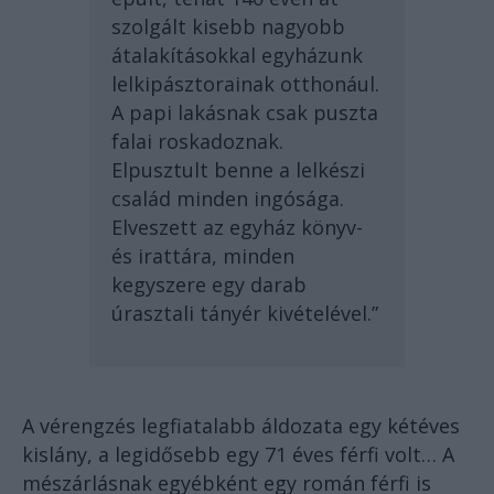
szolgált kisebb nagyobb
átalakításokkal egyházunk
lelkipásztorainak otthonául.
A papi lakásnak csak puszta
falai roskadoznak.
Elpusztult benne a lelkészi
család minden ingósága.
Elveszett az egyház könyv-
és irattára, minden
kegyszere egy darab
úrasztali tányér kivételével.”
A vérengzés legfiatalabb áldozata egy kétéves
kislány, a legidősebb egy 71 éves férfi volt… A
mészárlásnak egyébként egy román férfi is