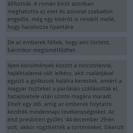
állították. A román bírót azonban
meghatotta az eset és azonnal szabadon
engedte, még egy kísérőt is rendelt mellé,
hogy hazahozza Gyantára.
De az emberek féltek, hogy ami történt,
bármikor megismétlődhet.
Ilyen körülmények között a nincstelenné,
hajléktalanná vált lelkész, akit családjával
együtt a gyilkosok halálra kerestek, amiért a
magyar tiszteket a parókián szállásolták el,
hazajövetele után szinte magára maradt.
Eltelt egy idő, amíg az emberek folytatni
kezdték mindennapi tevékenységeiket. Az
első presbiteri gyűlés '44 december 29-én
volt, akkor rögzítették a történteket. Sikerült