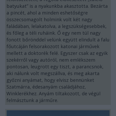
batyukat” is a nyakunkba akasztotta. Bezárta
a pincét, ahol a minden eshetőségre
összecsomagolt holmink volt két nagy
faládában, lelakatolva, a legszükségesebbek,
és főleg a téli ruháink. Ő egy nem túl nagy
fonott bőrönddel velünk együtt elindult a falu
főutcáján felsorakozott katonai járművek
mellett a doktorék felé. Egyszer csak az egyik
szekérről vagy autóról, nem emlékszem
pontosan, leugrott egy tiszt, a parancsnok,
aki nálunk volt megszállva, és meg akarta
győzni anyámat, hogy elvisz bennünket
Szatmárra, édesanyám családjához,
Winklerékhez. Anyám tiltakozott, de végül
felmásztunk a járműre.