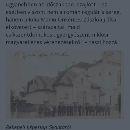
ugyanebben az időszakban lezajlott – ez
esetben viszont nem a román reguláris sereg,
hanem a Iuliu Maniu Önkéntes Zászlóalj által
elkövetett – szárazajtai, majd
csíkszentdomokosi, gyergyószentmiklósi
magyarellenes vérengzésekről” – teszi hozzá.
Békebeli képeslap Gyantáról