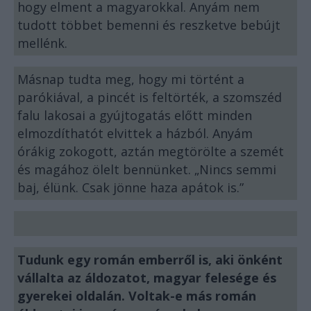
hogy elment a magyarokkal. Anyám nem
tudott többet bemenni és reszketve bebújt
mellénk.
Másnap tudta meg, hogy mi történt a
parókiával, a pincét is feltörték, a szomszéd
falu lakosai a gyújtogatás előtt minden
elmozdíthatót elvittek a házból. Anyám
órákig zokogott, aztán megtörölte a szemét
és magához ölelt bennünket. „Nincs semmi
baj, élünk. Csak jönne haza apátok is.”
Tudunk egy román emberről is, aki önként
vállalta az áldozatot, magyar felesége és
gyerekei oldalán. Voltak-e más román