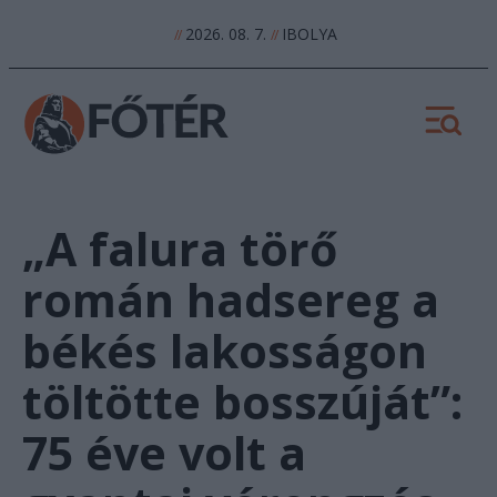
2026. 08. 7.
IBOLYA
//
//
„A falura törő
román hadsereg a
békés lakosságon
töltötte bosszúját”:
75 éve volt a