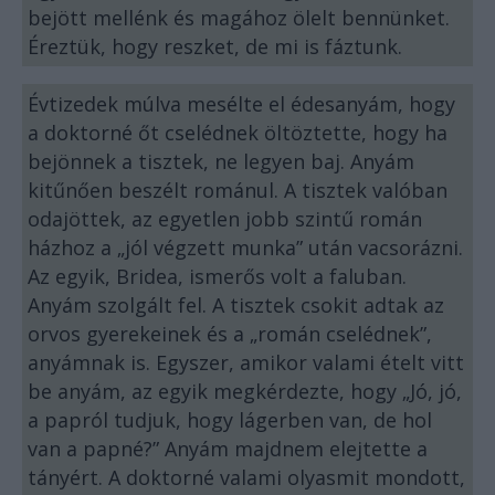
bejött mellénk és magához ölelt bennünket.
Éreztük, hogy reszket, de mi is fáztunk.
Évtizedek múlva mesélte el édesanyám, hogy
a doktorné őt cselédnek öltöztette, hogy ha
bejönnek a tisztek, ne legyen baj. Anyám
kitűnően beszélt románul. A tisztek valóban
odajöttek, az egyetlen jobb szintű román
házhoz a „jól végzett munka” után vacsorázni.
Az egyik, Bridea, ismerős volt a faluban.
Anyám szolgált fel. A tisztek csokit adtak az
orvos gyerekeinek és a „román cselédnek”,
anyámnak is. Egyszer, amikor valami ételt vitt
be anyám, az egyik megkérdezte, hogy „Jó, jó,
a papról tudjuk, hogy lágerben van, de hol
van a papné?” Anyám majdnem elejtette a
tányért. A doktorné valami olyasmit mondott,