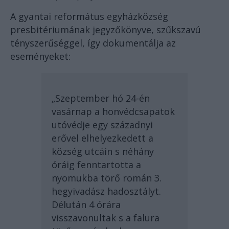
A gyantai református egyházközség
presbitériumának jegyzőkönyve, szűkszavú
tényszerűséggel, így dokumentálja az
eseményeket:
„Szeptember hó 24-én
vasárnap a honvédcsapatok
utóvédje egy századnyi
erővel elhelyezkedett a
község utcáin s néhány
óráig fenntartotta a
nyomukba törő román 3.
hegyivadász hadosztályt.
Délután 4 órára
visszavonultak s a falura