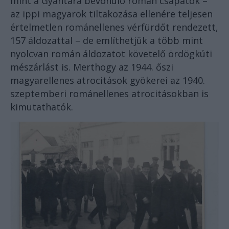
mint a Gyantára bevonuló román csapatok –
az ippi magyarok tiltakozása ellenére teljesen
értelmetlen románellenes vérfürdőt rendezett,
157 áldozattal – de említhetjük a több mint
nyolcvan román áldozatot követelő ördögkúti
mészárlást is. Merthogy az 1944. őszi
magyarellenes atrocitások gyökerei az 1940.
szeptemberi románellenes atrocitásokban is
kimutathatók.