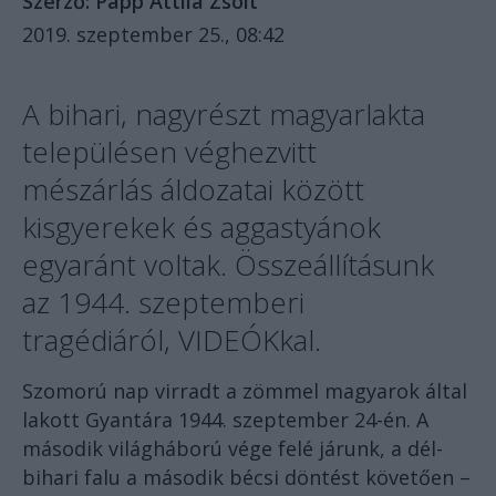
Szerző:
Papp Attila Zsolt
2019. szeptember 25., 08:42
A bihari, nagyrészt magyarlakta
településen véghezvitt
mészárlás áldozatai között
kisgyerekek és aggastyánok
egyaránt voltak. Összeállításunk
az 1944. szeptemberi
tragédiáról, VIDEÓKkal.
Szomorú nap virradt a zömmel magyarok által
lakott Gyantára 1944. szeptember 24-én. A
második világháború vége felé járunk, a dél-
bihari falu a második bécsi döntést követően –