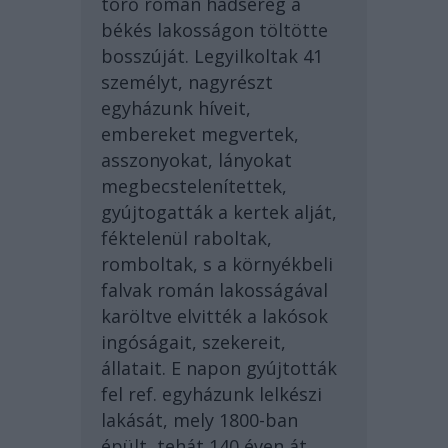
törő román hadsereg a
békés lakosságon töltötte
bosszúját. Legyilkoltak 41
személyt, nagyrészt
egyházunk híveit,
embereket megvertek,
asszonyokat, lányokat
megbecstelenítettek,
gyújtogatták a kertek alját,
féktelenül raboltak,
romboltak, s a környékbeli
falvak román lakosságával
karöltve elvitték a lakósok
ingóságait, szekereit,
állatait. E napon gyújtották
fel ref. egyházunk lelkészi
lakását, mely 1800-ban
épült, tehát 140 éven át