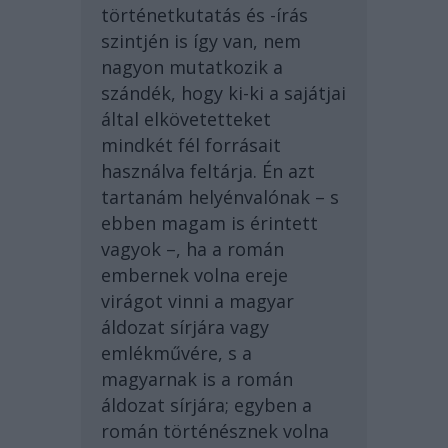
történetkutatás és -írás
szintjén is így van, nem
nagyon mutatkozik a
szándék, hogy ki-ki a sajátjai
által elkövetetteket
mindkét fél forrásait
használva feltárja. Én azt
tartanám helyénvalónak – s
ebben magam is érintett
vagyok –, ha a román
embernek volna ereje
virágot vinni a magyar
áldozat sírjára vagy
emlékművére, s a
magyarnak is a román
áldozat sírjára; egyben a
román történésznek volna