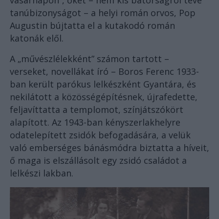
vasárnapon”, őket – nem kis bátorságról téve
tanúbizonyságot – a helyi román orvos, Pop
Augustin bújtatta el a kutakodó román
katonák elől.
A „művészlélekként” számon tartott –
verseket, novellákat író – Boros Ferenc 1933-
ban került parókus lelkészként Gyantára, és
nekilátott a közösségépítésnek, újrafedette,
feljavíttatta a templomot, színjátszókört
alapított. Az 1943-ban kényszerlakhelyre
odatelepített zsidók befogadására, a velük
való emberséges bánásmódra biztatta a híveit,
ő maga is elszállásolt egy zsidó családot a
lelkészi lakban.