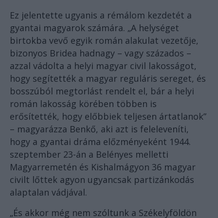
Ez jelentette ugyanis a rémálom kezdetét a
gyantai magyarok számára. „A helységet
birtokba vevő egyik román alakulat vezetője,
bizonyos Bridea hadnagy – vagy százados –
azzal vádolta a helyi magyar civil lakosságot,
hogy segítették a magyar reguláris sereget, és
bosszúból megtorlást rendelt el, bár a helyi
román lakosság körében többen is
erősítették, hogy előbbiek teljesen ártatlanok”
– magyarázza Benkő, aki azt is feleleveníti,
hogy a gyantai dráma előzményeként 1944.
szeptember 23-án a Belényes melletti
Magyarremetén és Kishalmágyon 36 magyar
civilt lőttek agyon ugyancsak partizánkodás
alaptalan vádjával.
„És akkor még nem szóltunk a Székelyföldön