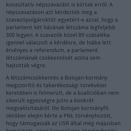
konzultatív népszavazást is kiírtak erről. A
népszavazáson azt kérdezték meg a
szavazópolgároktól: egyetért-e azzal, hogy a
parlament két házának létszáma legfeljebb
300 legyen. A szavazók közel 89 százaléka
igennel válaszolt a kérdésre, de hiába lett
érvényes a referendum, a parlament
létszámának csökkentését azóta sem
hajtották végre.
A létszámcsökkentés a Bolojan-kormány
megszorító és takarékossági törekvései
keretében is felmerült, de a koalícióban nem
sikerült egyezségre jutni a konkrét
megvalósításáról. Ilie Bolojan kormányfő
október elején kérte a PNL törvényhozóit,
hogy támogassák az USR által még májusban
benyújtott, ezzel kapcsolatos törvényhozási