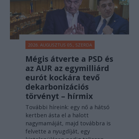
2026. AUGUSZTUS 05., SZERDA
Mégis átverte a PSD és
az AUR az egymilliárd
eurót kockára tevő
dekarbonizációs
törvényt – hírmix
További híreink: egy nő a hátsó
kertben ásta el a halott
nagymamáját, majd továbbra is
felvette a nyugdíját, egy