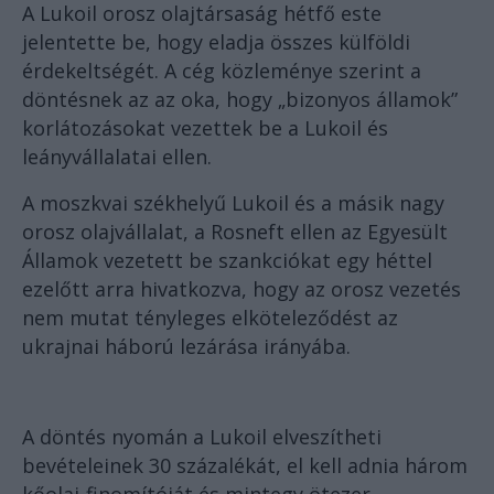
A Lukoil orosz olajtársaság hétfő este
jelentette be, hogy eladja összes külföldi
érdekeltségét. A cég közleménye szerint a
döntésnek az az oka, hogy „bizonyos államok”
korlátozásokat vezettek be a Lukoil és
leányvállalatai ellen.
A moszkvai székhelyű Lukoil és a másik nagy
orosz olajvállalat, a Rosneft ellen az Egyesült
Államok vezetett be szankciókat egy héttel
ezelőtt arra hivatkozva, hogy az orosz vezetés
nem mutat tényleges elköteleződést az
ukrajnai háború lezárása irányába.
A döntés nyomán a Lukoil elveszítheti
bevételeinek 30 százalékát, el kell adnia három