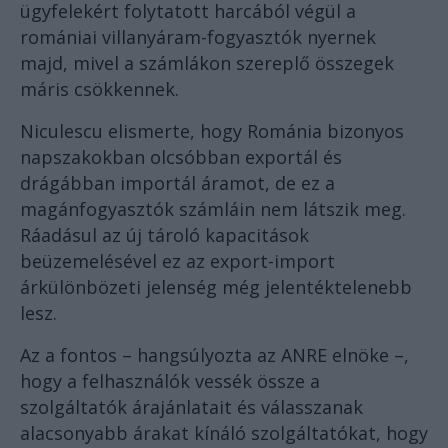
ügyfelekért folytatott harcából végül a
romániai villanyáram-fogyasztók nyernek
majd, mivel a számlákon szereplő összegek
máris csökkennek.
Niculescu elismerte, hogy Románia bizonyos
napszakokban olcsóbban exportál és
drágábban importál áramot, de ez a
magánfogyasztók számláin nem látszik meg.
Ráadásul az új tároló kapacitások
beüzemelésével ez az export-import
árkülönbözeti jelenség még jelentéktelenebb
lesz.
Az a fontos – hangsúlyozta az ANRE elnöke –,
hogy a felhasználók vessék össze a
szolgáltatók árajánlatait és válasszanak
alacsonyabb árakat kínáló szolgáltatókat, hogy