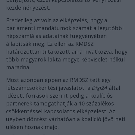
kezdeményezést.
Eredetileg az volt az elképzelés, hogy a
parlamenti mandátumok számát a legutóbbi
népszámlálás adatainak függvényében
állapítsák meg. Ez ellen az RMDSZ
határozottan tiltakozott arra hivatkozva, hogy
több magyarok lakta megye képviselet nélkül
maradna.
Most azonban éppen az RMDSZ tett egy
létszámcsökkentési javaslatot, a
Digi24
által
idézett források szerint pedig a koalíciós
partnerek támogathatják a 10 százalékos
csökkentéssel kapcsolatos elképzelést. Az
ügyben döntést várhatóan a koalíció jövő heti
ülésén hoznak majd.