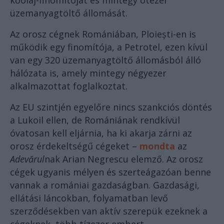
kőolaj-finomítóját és mintegy ötezer
üzemanyagtöltő állomását.
Az orosz cégnek Romániában, Ploiești-en is
működik egy finomítója, a Petrotel, ezen kívül
van egy 320 üzemanyagtöltő állomásból álló
hálózata is, amely mintegy négyezer
alkalmazottat foglalkoztat.
Az EU szintjén egyelőre nincs szankciós döntés
a Lukoil ellen, de Romániának rendkívül
óvatosan kell eljárnia, ha ki akarja zárni az
orosz érdekeltségű cégeket –
mondta
az
Adevărul
nak Arian Negrescu elemző. Az orosz
cégek ugyanis mélyen és szerteágazóan benne
vannak a romániai gazdaságban. Gazdasági,
ellátási láncokban, folyamatban levő
szerződésekben van aktív szerepük ezeknek a