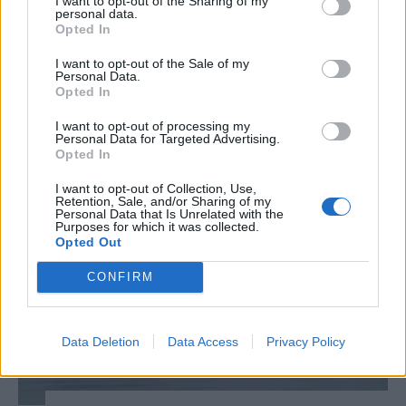
I want to opt-out of the Sharing of my
personal data.
Majka életveszélyes fenyegetést
Opted In
kapott, és emiatt lemondta a
I want to opt-out of the Sale of my
sepsiszentgyörgyi SIC Fesztre
Personal Data.
Opted In
tervezett koncertjét. Majka ezt
szerdán a Facebook-oldalán jelentette
I want to opt-out of processing my
Personal Data for Targeted Advertising.
be.
Opted In
I want to opt-out of Collection, Use,
Retention, Sale, and/or Sharing of my
Personal Data that Is Unrelated with the
Purposes for which it was collected.
Opted Out
CONFIRM
Data Deletion
Data Access
Privacy Policy