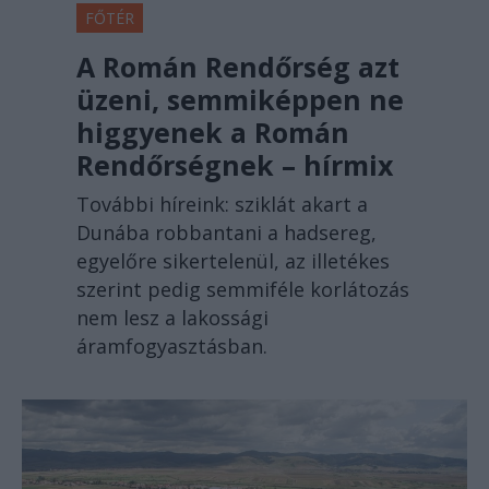
FŐTÉR
A Román Rendőrség azt
üzeni, semmiképpen ne
higgyenek a Román
Rendőrségnek – hírmix
További híreink: sziklát akart a
Dunába robbantani a hadsereg,
egyelőre sikertelenül, az illetékes
szerint pedig semmiféle korlátozás
nem lesz a lakossági
áramfogyasztásban.