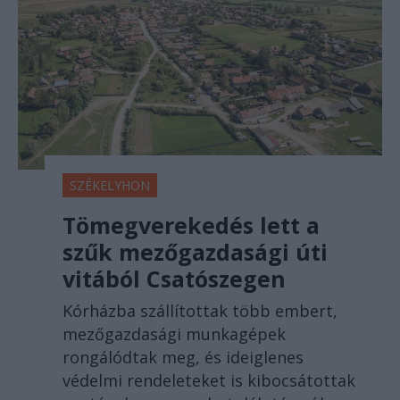
SZÉKELYHON
Tömegverekedés lett a
szűk mezőgazdasági úti
vitából Csatószegen
Kórházba szállítottak több embert,
mezőgazdasági munkagépek
rongálódtak meg, és ideiglenes
védelmi rendeleteket is kibocsátottak