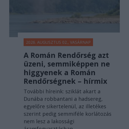
2026. AUGUSZTUS 02., VASÁRNAP
A Román Rendőrség azt
üzeni, semmiképpen ne
higgyenek a Román
Rendőrségnek – hírmix
További híreink: sziklát akart a
Dunába robbantani a hadsereg,
egyelőre sikertelenül, az illetékes
szerint pedig semmiféle korlátozás
nem lesz a lakossági
áramfogyasztásban.