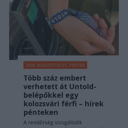
főtér.ro
2026. AUGUSZTUS 07., PÉNTEK
Több száz embert
verhetett át Untold-
belépőkkel egy
kolozsvári férfi – hírek
pénteken
A rendőrség vizsgálódik