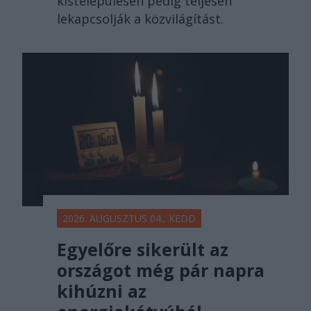
kistelepülésen pedig teljesen
lekapcsolják a közvilágítást.
2026. AUGUSZTUS 04., KEDD
Egyelőre sikerült az
országot még pár napra
kihúzni az