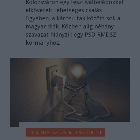
Kolozsváron egy fesztiválbelépőkkel
elkövetett lehetséges csalás
ügyében, a károsultak között sok a
magyar diák. Közben alig néhány
szavazat hiányzik egy PSD-RMDSZ-
kormányhoz.
2026. AUGUSZTUS 06., CSÜTÖRTÖK