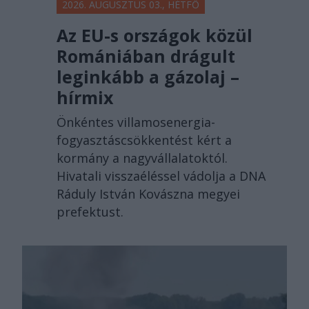
2026. AUGUSZTUS 03., HÉTFŐ
Az EU-s országok közül
Romániában drágult
leginkább a gázolaj –
hírmix
Önkéntes villamosenergia-
fogyasztáscsökkentést kért a
kormány a nagyvállalatoktól.
Hivatali visszaéléssel vádolja a DNA
Ráduly István Kovászna megyei
prefektust.