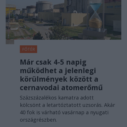
FŐTÉR
Már csak 4-5 napig
működhet a jelenlegi
körülmények között a
cernavodai atomerőmű
Százszázalékos kamatra adott
kölcsönt a letartóztatott uzsorás. Akár
40 fok is várható vasárnap a nyugati
országrészben.