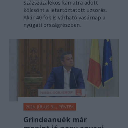
Százszázalékos kamatra adott
kölcsönt a letartóztatott uzsorás.
Akár 40 fok is várható vasárnap a
nyugati országrészben.
2026. JÚLIUS 31., PÉNTEK
Grindeanuék már