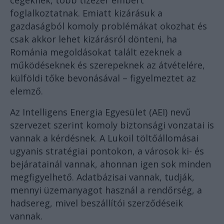
cégeknek, több tízezer embert
foglalkoztatnak. Emiatt kizárásuk a
gazdaságból komoly problémákat okozhat és
csak akkor lehet kizárásról dönteni, ha
Románia megoldásokat talált ezeknek a
működéseknek és szerepeknek az átvételére,
külföldi tőke bevonásával – figyelmeztet az
elemző.
Az Intelligens Energia Egyesület (AEI) nevű
szervezet szerint komoly biztonsági vonzatai is
vannak a kérdésnek. A Lukoil töltőállomásai
ugyanis stratégiai pontokon, a városok ki- és
bejáratainál vannak, ahonnan igen sok minden
megfigyelhető. Adatbázisai vannak, tudják,
mennyi üzemanyagot használ a rendőrség, a
hadsereg, mivel beszállítói szerződéseik
vannak.