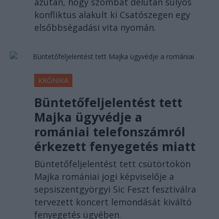
azután, hogy szombat délután súlyos
konfliktus alakult ki Csatószegen egy
elsőbbségadási vita nyomán.
KRÓNIKA
Büntetőfeljelentést tett
Majka ügyvédje a
romániai telefonszámról
érkezett fenyegetés miatt
Büntetőfeljelentést tett csütörtökön
Majka romániai jogi képviselője a
sepsiszentgyörgyi Sic Feszt fesztiválra
tervezett koncert lemondását kiváltó
fenyegetés ügyében.