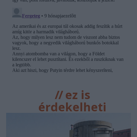
//
ez is
érdekelheti