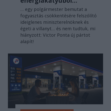
energiakátyúból…
… egy polgármester bemutat a
fogyasztás csökkentésére felszólító
ideiglenes miniszterelnöknek és
égeti a villanyt… és nem tudtuk, mi
hiányzott: Victor Ponta új pártot
alapít!