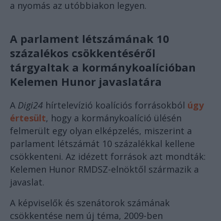
a nyomás az utóbbiakon legyen.
A parlament létszámának 10
százalékos csökkentéséről
tárgyaltak a kormánykoalícióban
Kelemen Hunor javaslatára
A
Digi24
hírtelevízió koalíciós forrásokból
úgy
értesült
, hogy a kormánykoalíció ülésén
felmerült egy olyan elképzelés, miszerint a
parlament létszámát 10 százalékkal kellene
csökkenteni. Az idézett források azt mondták:
Kelemen Hunor RMDSZ-elnöktől származik a
javaslat.
A képviselők és szenátorok számának
csökkentése nem új téma, 2009-ben