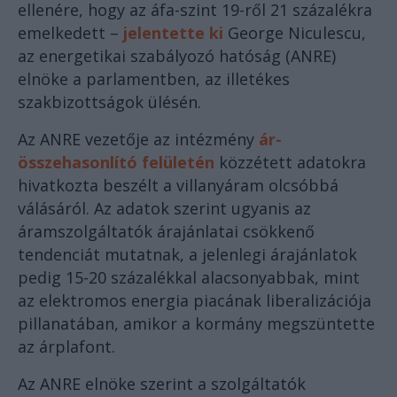
ellenére, hogy az áfa-szint 19-ről 21 százalékra
emelkedett –
jelentette ki
George Niculescu,
az energetikai szabályozó hatóság (ANRE)
elnöke a parlamentben, az illetékes
szakbizottságok ülésén.
Az ANRE vezetője az intézmény
ár-
összehasonlító felületén
közzétett adatokra
hivatkozta beszélt a villanyáram olcsóbbá
válásáról. Az adatok szerint ugyanis az
áramszolgáltatók árajánlatai csökkenő
tendenciát mutatnak, a jelenlegi árajánlatok
pedig 15-20 százalékkal alacsonyabbak, mint
az elektromos energia piacának liberalizációja
pillanatában, amikor a kormány megszüntette
az árplafont.
Az ANRE elnöke szerint a szolgáltatók