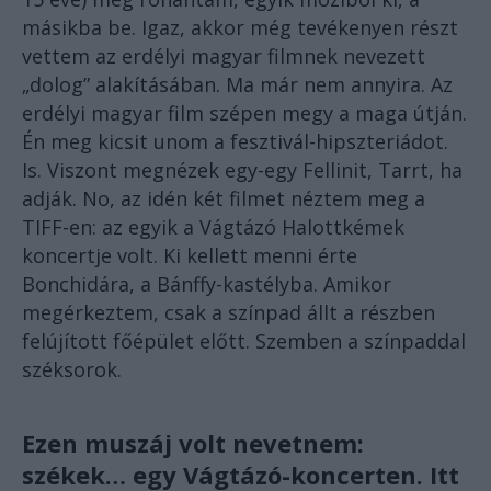
másikba be. Igaz, akkor még tevékenyen részt
vettem az erdélyi magyar filmnek nevezett
„dolog” alakításában. Ma már nem annyira. Az
erdélyi magyar film szépen megy a maga útján.
Én meg kicsit unom a fesztivál-hipszteriádot.
Is. Viszont megnézek egy-egy Fellinit, Tarrt, ha
adják. No, az idén két filmet néztem meg a
TIFF-en: az egyik a Vágtázó Halottkémek
koncertje volt. Ki kellett menni érte
Bonchidára, a Bánffy-kastélyba. Amikor
megérkeztem, csak a színpad állt a részben
felújított főépület előtt. Szemben a színpaddal
széksorok.
Ezen muszáj volt nevetnem:
székek… egy Vágtázó-koncerten. Itt