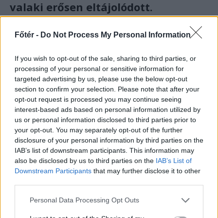
valaki erősen eltájolódott.
Persze, a berendezők tették, amit mondtak
Főtér -
Do Not Process My Personal Information
neki. A színpad maga picit kicsinek tűnt,
mármint ahhoz képest, mit szokott csinálni
If you wish to opt-out of the sale, sharing to third parties, or
egy-egy fellépés során a banda. Na de a
processing of your personal or sensitive information for
targeted advertising by us, please use the below opt-out
környezet, az mindenért kárpótolt (aki járt a
section to confirm your selection. Please note that after your
bonchidai Bánffy-kastélyban, az tudja).
opt-out request is processed you may continue seeing
interest-based ads based on personal information utilized by
us or personal information disclosed to third parties prior to
your opt-out. You may separately opt-out of the further
disclosure of your personal information by third parties on the
IAB’s list of downstream participants. This information may
also be disclosed by us to third parties on the
IAB’s List of
Downstream Participants
that may further disclose it to other
third parties.
Personal Data Processing Opt Outs