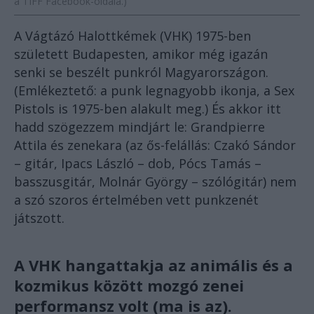
a TIFF Facebook-oldala.)
A Vágtázó Halottkémek (VHK) 1975-ben
született Budapesten, amikor még igazán
senki se beszélt punkról Magyarországon.
(Emlékeztető: a punk legnagyobb ikonja, a Sex
Pistols is 1975-ben alakult meg.) És akkor itt
hadd szögezzem mindjárt le: Grandpierre
Attila és zenekara (az ős-felállás: Czakó Sándor
– gitár, Ipacs László – dob, Pócs Tamás –
basszusgitár, Molnár György – szólógitár) nem
a szó szoros értelmében vett punkzenét
játszott.
A VHK hangattakja az animális és a
kozmikus között mozgó zenei
performansz volt (ma is az).