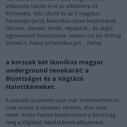
Vidovszky László erre az alkalomra írt
filmzenéje, Gőz László és az ő mágikus
harsonája (jazz), klasszikus zenei bejátszások
(Mozart, Händel, Verdi), népdalok… és végül
úgynevezett könnyűzene. Hallani ott kis Rolling
Stones-t, Palais Schaumburgot… illetve
a korszak két ikonikus magyar
underground zenekarát: a
Bizottságot és a Vágtázó
Halottkémeket.
A sokadik újranézés után már beletekertem és
csak azokat a részeket néztem, ahol zene
ment. Aztán Pesten beszereztem a Bizottság-
meg a Vágtázó Halottkémek-albumokat,