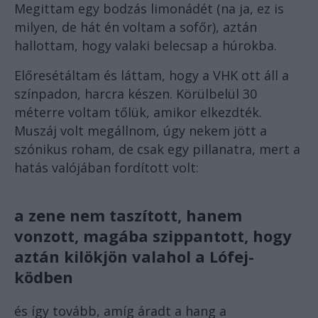
Megittam egy bodzás limonádét (na ja, ez is
milyen, de hát én voltam a sofőr), aztán
hallottam, hogy valaki belecsap a húrokba.
Előresétáltam és láttam, hogy a VHK ott áll a
színpadon, harcra készen. Körülbelül 30
méterre voltam tőlük, amikor elkezdték.
Muszáj volt megállnom, úgy nekem jött a
szónikus roham, de csak egy pillanatra, mert a
hatás valójában fordított volt:
a zene nem taszított, hanem
vonzott, magába szippantott, hogy
aztán kilökjön valahol a Lófej-
ködben
és így tovább, amíg áradt a hang a