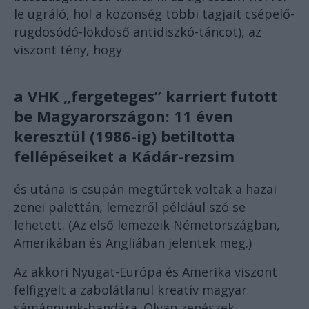
le ugráló, hol a közönség többi tagjait csépelő-
rugdosódó-lökdöső antidiszkó-táncot), az
viszont tény, hogy
a VHK „fergeteges” karriert futott
be Magyarországon: 11 éven
keresztül (1986-ig) betiltotta
fellépéseiket a Kádár-rezsim
és utána is csupán megtűrtek voltak a hazai
zenei palettán, lemezről például szó se
lehetett. (Az első lemezeik Németországban,
Amerikában és Angliában jelentek meg.)
Az akkori Nyugat-Európa és Amerika viszont
felfigyelt a zabolátlanul kreatív magyar
sámánpunk-bandára. Olyan zenészek