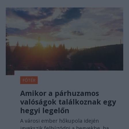
FŐTÉR
Amikor a párhuzamos
valóságok találkoznak egy
hegyi legelőn
A városi ember hőkupola idején
igyekszik felhúzódni a hegyekbe, ha
nem kedveli a mediterrán éghajlatot.