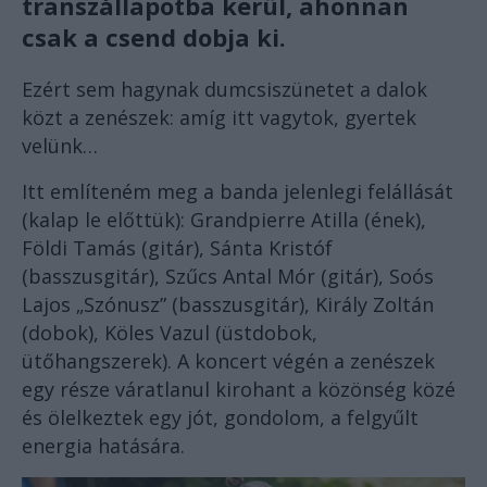
transzállapotba kerül, ahonnan
csak a csend dobja ki.
Ezért sem hagynak dumcsiszünetet a dalok
közt a zenészek: amíg itt vagytok, gyertek
velünk…
Itt említeném meg a banda jelenlegi felállását
(kalap le előttük): Grandpierre Atilla (ének),
Földi Tamás (gitár), Sánta Kristóf
(basszusgitár), Szűcs Antal Mór (gitár), Soós
Lajos „Szónusz” (basszusgitár), Király Zoltán
(dobok), Köles Vazul (üstdobok,
ütőhangszerek). A koncert végén a zenészek
egy része váratlanul kirohant a közönség közé
és ölelkeztek egy jót, gondolom, a felgyűlt
energia hatására.