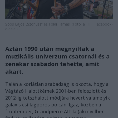
Soós Lajos „Szónusz” és Földi Tamás. (Fotó: a TIFF Facebook-
oldala.)
Aztán 1990 után megnyíltak a
muzikális univerzum csatornái és a
zenekar szabadon tehette, amit
akart.
Talán a korlátlan szabadság is okozta, hogy a
Vágtázó Halottkémek 2001-ben feloszlott és
2012-ig tetszhalott módjára hevert valamelyik
galaxis csillagporos polcán. Igaz, közben a
frontember, Grandpierre Attila (aki civilben