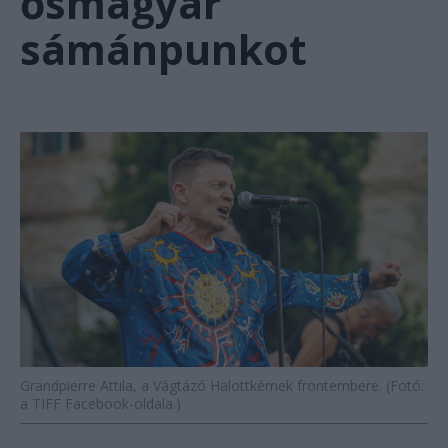
ősmagyar
sámánpunkot
Grandpierre Attila, a Vágtázó Halottkémek frontembere. (Fotó:
a TIFF Facebook-oldala.)