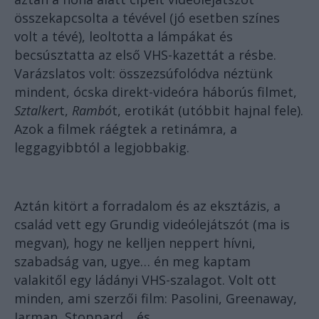
összekapcsolta a tévével (jó esetben színes
volt a tévé), leoltotta a lámpákat és
becsúsztatta az első VHS-kazettát a résbe.
Varázslatos volt: összezsúfolódva néztünk
mindent, ócska direkt-videóra háborús filmet,
Sztalker
t,
Rambó
t, erotikát (utóbbit hajnal fele).
Azok a filmek ráégtek a retinámra, a
leggagyibbtól a legjobbakig.
Aztán kitört a forradalom és az eksztázis, a
család vett egy Grundig videólejátszót (ma is
megvan), hogy ne kelljen neppert hívni,
szabadság van, ugye… én meg kaptam
valakitől egy ládányi VHS-szalagot. Volt ott
minden, ami szerzői film: Pasolini, Greenaway,
Jarman, Stoppard… és