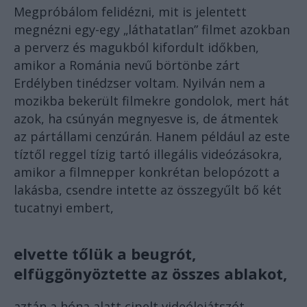
Megpróbálom felidézni, mit is jelentett
megnézni egy-egy „láthatatlan” filmet azokban
a perverz és magukból kifordult időkben,
amikor a Románia nevű börtönbe zárt
Erdélyben tinédzser voltam. Nyilván nem a
mozikba bekerült filmekre gondolok, mert hát
azok, ha csúnyán megnyesve is, de átmentek
az pártállami cenzúrán. Hanem például az este
tíztől reggel tízig tartó illegális videózásokra,
amikor a filmnepper konkrétan belopózott a
lakásba, csendre intette az összegyűlt bő két
tucatnyi embert,
elvette tőlük a beugrót,
elfüggönyöztette az összes ablakot,
aztán a hóna alatt cipelt videólejátszót