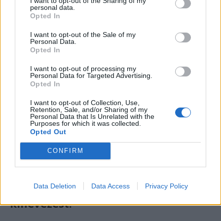
I want to opt-out of the Sharing of my
personal data.
A dobok mögött: Király Zoltán. (Fotó: a TIFF Facebook-oldala.)
Opted In
I want to opt-out of the Sale of my
Megnéztem magamnak a közönséget is: a
Personal Data.
többség a TIFF-en megszokott tulitarka
Opted In
individualizmus–fétisben hempergő
I want to opt-out of processing my
urbánnomád. Volt pár rokker is. Punkert nem
Personal Data for Targeted Advertising.
Opted In
láttam. Van olyan manapság ezeken az
elithelyeken? Összefutottam valakivel, aki a
I want to opt-out of Collection, Use,
Retention, Sale, and/or Sharing of my
pogózásról beszélt nekem. Nem szóltam
Personal Data that Is Unrelated with the
Purposes for which it was collected.
semmit, bár
Opted Out
CONFIRM
volt egy olyan sejtésem, hogy itt
akkor lesz pogó, amikor én
megkapom a művelődési miniszteri
Data Deletion
Data Access
Privacy Policy
kinevezést.