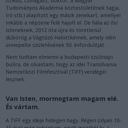
fizikus, csillagász, doktor, a Magyar
Tudományos Akadémia köztestületének tagja,
író stb.) alapított egy másik zenekart, amellyel
inkább a népzene felé hajolt el. De hála az ősi
isteneknek, 2012 óta újra és töretlenül
dübörög a Vágtázó Halottkémek, amely idén
ünnepelte születésének 50. évfordulóját.
Nem tudtam elmenni a budapesti szülinapi
bulira, de olvastam, hogy az idei Transilvania
Nemzetközi Filmfesztivál (TIFF) vendégei
lesznek.
Van Isten, mormogtam magam elé.
És vártam.
A TIFF egy ideje hidegen hagy. Régen (olyan 10-
15 éve) még rohantam, egyik moziból ki, a