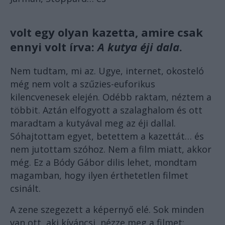
volt egy olyan kazetta, amire csak
ennyi volt írva:
A kutya éji dala
.
Nem tudtam, mi az. Ugye, internet, okosteló
még nem volt a szűzies-euforikus
kilencvenesek elején. Odébb raktam, néztem a
többit. Aztán elfogyott a szalaghalom és ott
maradtam a kutyával meg az éji dallal.
Sóhajtottam egyet, betettem a kazettát… és
nem jutottam szóhoz. Nem a film miatt, akkor
még. Ez a Bódy Gábor dilis lehet, mondtam
magamban, hogy ilyen érthetetlen filmet
csinált.
A zene szegezett a képernyő elé. Sok minden
van ott, aki kíváncsi, nézze meg a filmet: