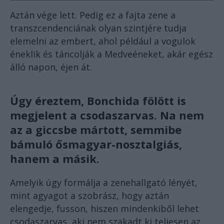
Aztán vége lett. Pedig ez a fajta zene a
transzcendenciának olyan szintjére tudja
elemelni az embert, ahol például a vogulok
éneklik és táncolják a Medveéneket, akár egész
álló napon, éjen át.
Úgy éreztem, Bonchida fölött is
megjelent a csodaszarvas. Na nem
az a giccsbe mártott, semmibe
bámuló ősmagyar-nosztalgiás,
hanem a másik.
Amelyik úgy formálja a zenehallgató lényét,
mint agyagot a szobrász, hogy aztán
elengedje, fusson, hiszen mindenkiből lehet
csodaszarvas, aki nem szakadt ki teljesen az