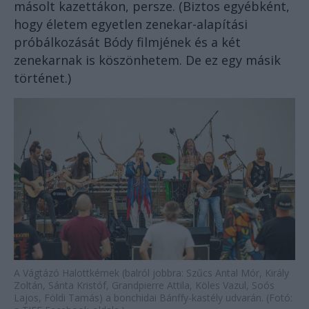
másolt kazettákon, persze. (Biztos egyébként,
hogy életem egyetlen zenekar-alapítási
próbálkozását Bódy filmjének és a két
zenekarnak is köszönhetem. De ez egy másik
történet.)
A Vágtázó Halottkémek (balról jobbra: Szűcs Antal Mór, Király
Zoltán, Sánta Kristóf, Grandpierre Attila, Köles Vazul, Soós
Lajos, Földi Tamás) a bonchidai Bánffy-kastély udvarán. (Fotó: