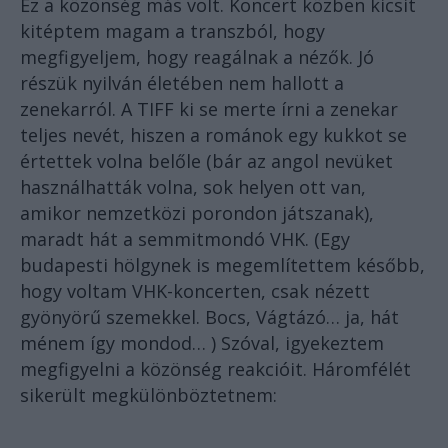
Ez a közönség más volt. Koncert közben kicsit
kitéptem magam a transzból, hogy
megfigyeljem, hogy reagálnak a nézők. Jó
részük nyilván életében nem hallott a
zenekarról. A TIFF ki se merte írni a zenekar
teljes nevét, hiszen a románok egy kukkot se
értettek volna belőle (bár az angol nevüket
használhatták volna, sok helyen ott van,
amikor nemzetközi porondon játszanak),
maradt hát a semmitmondó VHK. (Egy
budapesti hölgynek is megemlítettem később,
hogy voltam VHK-koncerten, csak nézett
gyönyörű szemekkel. Bocs, Vágtázó… ja, hát
ménem így mondod… ) Szóval, igyekeztem
megfigyelni a közönség reakcióit. Háromfélét
sikerült megkülönböztetnem: