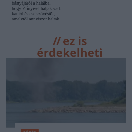
//
ez is
érdekelheti
FŐTÉR