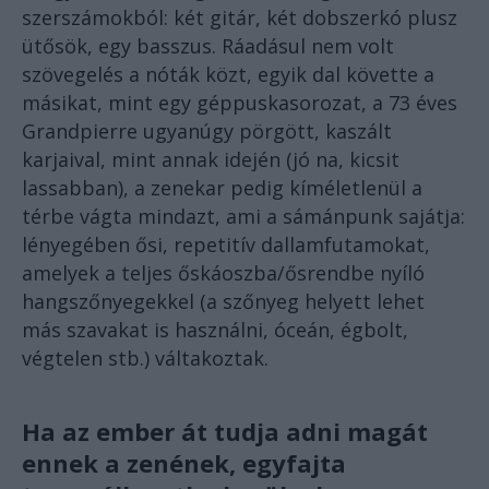
szerszámokból: két gitár, két dobszerkó plusz
ütősök, egy basszus. Ráadásul nem volt
szövegelés a nóták közt, egyik dal követte a
másikat, mint egy géppuskasorozat, a 73 éves
Grandpierre ugyanúgy pörgött, kaszált
karjaival, mint annak idején (jó na, kicsit
lassabban), a zenekar pedig kíméletlenül a
térbe vágta mindazt, ami a sámánpunk sajátja:
lényegében ősi, repetitív dallamfutamokat,
amelyek a teljes őskáoszba/ősrendbe nyíló
hangszőnyegekkel (a szőnyeg helyett lehet
más szavakat is használni, óceán, égbolt,
végtelen stb.) váltakoztak.
Ha az ember át tudja adni magát
ennek a zenének, egyfajta