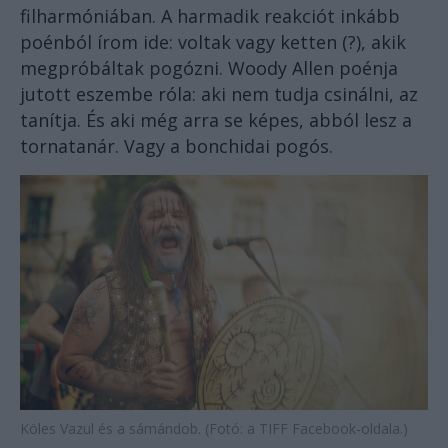
filharmóniában. A harmadik reakciót inkább
poénból írom ide: voltak vagy ketten (?), akik
megpróbáltak pogózni. Woody Allen poénja
jutott eszembe róla: aki nem tudja csinálni, az
tanítja. És aki még arra se képes, abból lesz a
tornatanár. Vagy a bonchidai pogós.
Köles Vazul és a sámándob. (Fotó: a TIFF Facebook-oldala.)