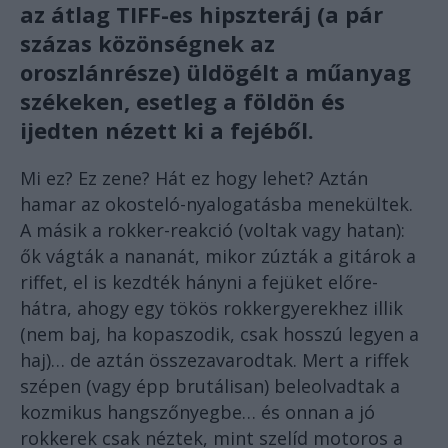
az átlag TIFF-es hipszteráj (a pár
százas közönségnek az
oroszlánrésze) üldögélt a műanyag
székeken, esetleg a földön és
ijedten nézett ki a fejéből.
Mi ez? Ez zene? Hát ez hogy lehet? Aztán
hamar az okosteló-nyalogatásba menekültek.
A másik a rokker-reakció (voltak vagy hatan):
ők vágták a nananát, mikor zúzták a gitárok a
riffet, el is kezdték hányni a fejüket előre-
hátra, ahogy egy tökös rokkergyerekhez illik
(nem baj, ha kopaszodik, csak hosszú legyen a
haj)… de aztán összezavarodtak. Mert a riffek
szépen (vagy épp brutálisan) beleolvadtak a
kozmikus hangszőnyegbe… és onnan a jó
rokkerek csak néztek, mint szelíd motoros a