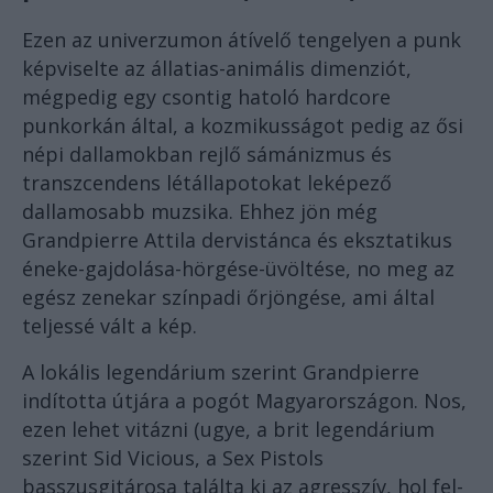
Ezen az univerzumon átívelő tengelyen a punk
képviselte az állatias-animális dimenziót,
mégpedig egy csontig hatoló hardcore
punkorkán által, a kozmikusságot pedig az ősi
népi dallamokban rejlő sámánizmus és
transzcendens létállapotokat leképező
dallamosabb muzsika. Ehhez jön még
Grandpierre Attila dervistánca és eksztatikus
éneke-gajdolása-hörgése-üvöltése, no meg az
egész zenekar színpadi őrjöngése, ami által
teljessé vált a kép.
A lokális legendárium szerint Grandpierre
indította útjára a pogót Magyarországon. Nos,
ezen lehet vitázni (ugye, a brit legendárium
szerint Sid Vicious, a Sex Pistols
basszusgitárosa találta ki az agresszív, hol fel-