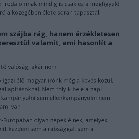
az irodalomnak mindig is csak ez a megfigyelő
 író a közegében élete során tapasztal.
em szájba rág, hanem érzékletesen
keresztül valamit, ami hasonlít a
lető valóság, akár nem.
 igazi élő magyar írónk még a kevés közül,
állapításoknál. Nem folyik bele a napi
m kampányolni sem ellenkampányolni nem
 ami van.
let-Európában olyan népek élnek, amelyek
it kezdeni sem a rabsággal, sem a