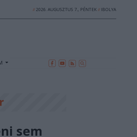
2026. AUGUSZTUS 7., PÉNTEK
IBOLYA
//
//
EK
ARCHÍVUM
//
UM
r
eni sem