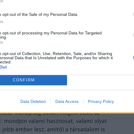
In
natnyi politikai problémákra, mint itt most
o opt-out of the Sale of my Personal Data.
In
y bármit is valóban észrevenni a
to opt-out of processing my Personal Data for Targeted
ing.
zkrét bájából, ha az ember rá van
In
,
o opt-out of Collection, Use, Retention, Sale, and/or Sharing
ersonal Data that Is Unrelated with the Purposes for which it
lected.
fentihez hasonló magvas meglátások
Out
rra használja, hogy folyamatosan politikusok
CONFIRM
 Ha meggyőződésből teszi is az illető művész,
Data Deletion
Data Access
Privacy Policy
szetnek, így az irodalomnak sem célja a
ítása. Manapság sokan megint ebbe az
at: mondjon valami hasznosat, valami olyat
 jobb ember lesz, amitől a társadalom is