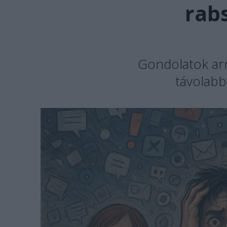
rab
Gondolatok arr
távolabbr