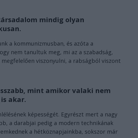
i társadalom mindig olyan
kusan.
tunk a kommunizmusban, és azóta a
ogy nem tanultuk meg, mi az a szabadság,
 megfelelően viszonyulni, a rabságból viszont
rosszabb, mint amikor valaki nem
is akar.
lélésének képességét. Egyrészt mert a nagy
bb, a darabjai pedig a modern technikának
emkednek a hétköznapjainkba, sokszor már