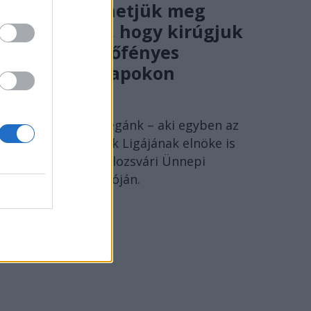
Nem engedhetjük meg
magunknak, hogy kirúgjuk
egymást verőfényes
csütörtöki napokon
SZÁNTAI JÁNOS
Szántai János kollégánk – aki egyben az
Erdélyi Magyar Írók Ligájának elnöke is
– beszéde a 15. Kolozsvári Ünnepi
Könyvhét megnyitóján.