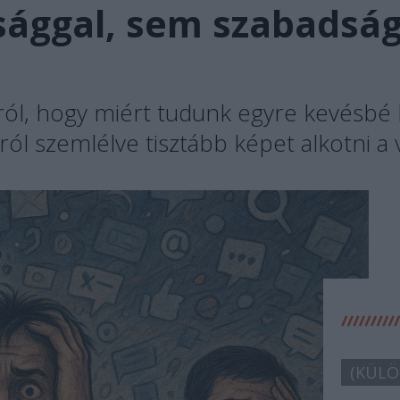
sággal, sem szabadság
ól, hogy miért tudunk egyre kevésbé h
ól szemlélve tisztább képet alkotni a v
(KÜLÖ