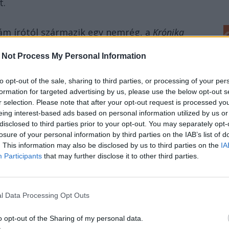
t.
dám írótól származik egy nemrég, a
Krónika
dor Ádám nem tesz mást, mint amit tett
 Not Process My Personal Information
t is arról tanúskodik, hogy csak figyel,
to opt-out of the sale, sharing to third parties, or processing of your per
formation for targeted advertising by us, please use the below opt-out s
r selection. Please note that after your opt-out request is processed y
ez: figyelni, elemezni és
eing interest-based ads based on personal information utilized by us or
disclosed to third parties prior to your opt-out. You may separately opt-
losure of your personal information by third parties on the IAB’s list of
. This information may also be disclosed by us to third parties on the
IA
mi körülöttünk történik, vagy legalábbis
Participants
that may further disclose it to other third parties.
a szél.
l Data Processing Opt Outs
k nagy része már nem azzal foglalkozik, hogy
o opt-out of the Sharing of my personal data.
lejegyezzen, megörökítsen belőlük valamit,