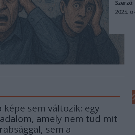
Szerző:
2025. o
 képe sem változik: egy
rsadalom, amely nem tud mit
rabsággal, sem a