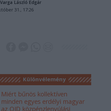
Varga László Edgár
któber 31., 17:26
Különvélemény
Miért bűnös kollektíven
minden egyes erdélyi magyar
az OJD közpénzlenyúlási