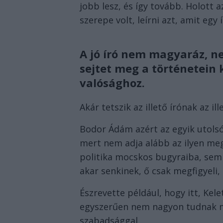
jobb lesz, és így tovább. Holott 
szerepe volt, leírni azt, amit egy
A jó író nem magyaráz, n
sejtet meg a történetein 
valósághoz.
Akár tetszik az illető írónak az il
Bodor Ádám azért az egyik utolsó
mert nem adja alább az ilyen meg
politika mocskos bugyraiba, se
akar senkinek, ő csak megfigyeli,
Észrevette például, hogy itt, Ke
egyszerűen nem nagyon tudnak m
szabadsággal.