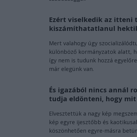
Ezért viselkedik az itten
kiszámíthatatlanul hekti
Mert valahogy úgy szocializálód
különböző kormányzatok alatt, h
így nem is tudunk hozzá egyelőre
már elegünk van.
És igazából nincs annál 
tudja eldönteni, hogy mit 
Elvesztettük a nagy kép megszem
kép egyre ijesztőbb és kaotikusa
köszönhetően egyre-másra betür