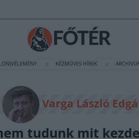
AGYÍTÁS
(KÜLÖN)VÉLEMÉNY
KÉZMŰVES HÍR
//
//
ÜLÖN)VÉLEMÉNY
KÉZMŰVES HÍREK
ARCHÍV
//
//
Varga László Edgá
nem tudunk mit kezd