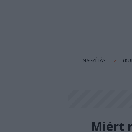
N
NAGYÍTÁS
(K
//
Miért 