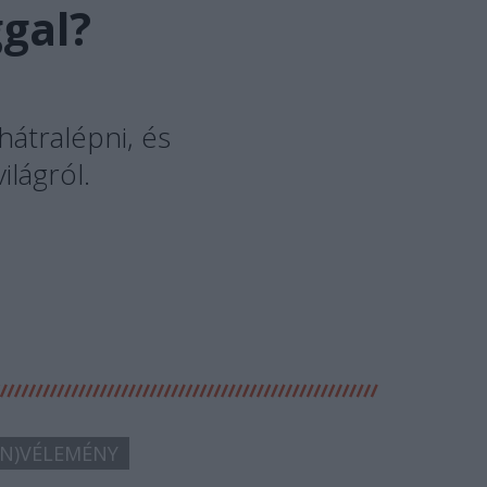
gal?
átralépni, és
ilágról.
N)VÉLEMÉNY