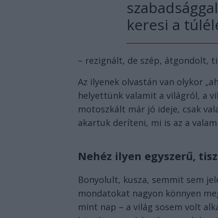
szabadsággal
keresi a túlél
– rezignált, de szép, átgondolt, t
Az ilyenek olvastán van olykor „
helyettünk valamit a világról, a v
motoszkált már jó ideje, csak va
akartuk deríteni, mi is az a valami
Nehéz ilyen egyszerű, ti
Bonyolult, kusza, semmit sem jel
mondatokat nagyon könnyen meg l
mint nap – a világ sosem volt a