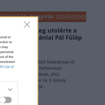
Nagyítás
Ezúttal tényleg utolérte a
végzete Romániai Pál Fülöp
sonal or
ection to
herceget?
ou may
SÓLYOM ISTVÁN
 personal
out of the
A román királyi család hivatalosan el
 downstream
B’s List of
nem ismert tagját hamarosan
kiadhatják Romániának, ahol
börtönbüntetés vár rá. II. Károly
unokájának portréja.