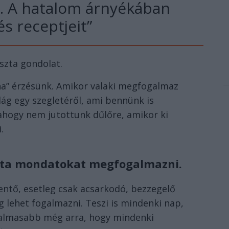
. A hatalom árnyékában
és receptjeit”
iszta gondolat.
aha” érzésünk. Amikor valaki megfogalmaz
ilág egy szegletéről, ami bennünk is
lahogy nem jutottunk dűlőre, amikor ki
.
szta mondatokat megfogalmazni.
entő, esetleg csak acsarkodó, bezzegelő
ehet fogalmazni. Teszi is mindenki nap,
lkalmasabb még arra, hogy mindenki