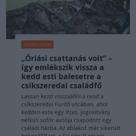
SZÉKELYHON
„Óriási csattanás volt” –
így emlékszik vissza a
kedd esti balesetre a
csíkszeredai családfő
Lassan kezd visszaállni a rend a
csíkszeredai Fürdő utcában, ahol
kedden este egy ittas, jogosítvány
nélküli sofőr autója csapódott egy
családi házba. Az ablakot már sikerült
helyreállítani, a fal sérült részét