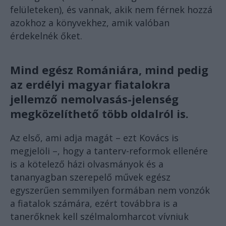
felületeken), és vannak, akik nem férnek hozzá
azokhoz a könyvekhez, amik valóban
érdekelnék őket.
Mind egész Romániára, mind pedig
az erdélyi magyar fiatalokra
jellemző nemolvasás-jelenség
megközelíthető több oldalról is.
Az első, ami adja magát – ezt Kovács is
megjelöli –, hogy a tanterv-reformok ellenére
is a kötelező házi olvasmányok és a
tananyagban szerepelő művek egész
egyszerűen semmilyen formában nem vonzók
a fiatalok számára, ezért továbbra is a
tanerőknek kell szélmalomharcot vívniuk