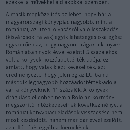
ezekkel a művekkel a diákokkal szemben.
A másik megközelítés az lehet, hogy bár a
magyarországi könyvpiac nagyobb, mint a
romániai, az itteni olvasásról való leszakadás
(kisvárosok, falvak) egyik lehetséges oka egész
egyszerűen az, hogy nagyon drágák a könyvek.
Romániában nyolc évvel ezelőtt 5 százalékos
volt a könyvek hozzáadottérték-adója, ez
amiatt, hogy valakik ezt kevesellték, azt
eredményezte, hogy jelenleg az EU-ban a
második legnagyobb hozzáadottérték-adója
van a könyveknek, 11 százalék. A könyvek
drágulása ellenben nem a Bolojan-kormány
megszorító intézkedéseinek következménye, a
romániai könyvpiaci eladások visszaesése nem
most kezdődött, hanem már pár évvel ezelőtt,
az infláció és egyéb adóemelések