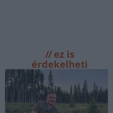
//
ez is
érdekelheti