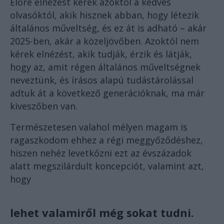
Előre elnézést kérek azoktól a kedves
olvasóktól, akik hisznek abban, hogy létezik
általános műveltség, és ez át is adható – akár
2025-ben, akár a közeljövőben. Azoktól nem
kérek elnézést, akik tudják, érzik és látják,
hogy az, amit régen általános műveltségnek
neveztünk, és írásos alapú tudástárolással
adtuk át a következő generációknak, ma már
kiveszőben van.
Természetesen valahol mélyen magam is
ragaszkodom ehhez a régi meggyőződéshez,
hiszen nehéz levetkőzni ezt az évszázadok
alatt megszilárdult koncepciót, valamint azt,
hogy
lehet valamiről még sokat tudni.