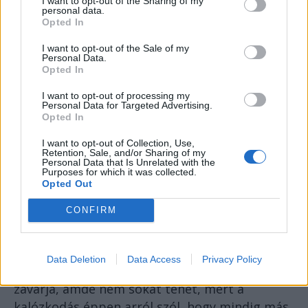
I want to opt-out of the Sharing of my
létrehozásához. Ehhez pedig olyan más primér
personal data.
Opted In
szövegekhez kellett hozzáférnem, amelyeket
lehetetlen lett volna beszerezni, mondjuk, egy
I want to opt-out of the Sale of my
Personal Data.
kolozsvári Cărturești-ben vagy az egyetemi
Opted In
könyvtárban. Az online hozzáférhető
I want to opt-out of processing my
tudományos esszék vagy régi szövegek egy
Personal Data for Targeted Advertising.
része ugyan nem kalóztermékként került a
Opted In
szemem elé, de jelentős része viszont igen.
I want to opt-out of Collection, Use,
Retention, Sale, and/or Sharing of my
Ez nem a gyónás helye, csupán rávilágítás arra,
Personal Data that Is Unrelated with the
Purposes for which it was collected.
hogy a könyvpiaci dinamikák és az olvasáshoz
Opted Out
való hozzáférés mára párhuzamos
CONFIRM
jelenségeket termel, amelyek valahol a
végtelenben találkoznak. Zavarna-e, ha valaki
letöltené a verseskötetemet az nCore
Data Deletion
Data Access
Privacy Policy
torrentoldalról? Nem. A kiadót valószínűleg
zavarja, ámde nem sokat tehet, mert a
kalózkodás éppen arról szól, hogy mindig más