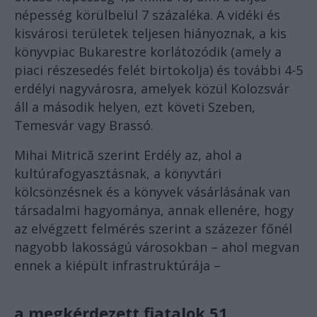
népesség körülbelül 7 százaléka. A vidéki és
kisvárosi területek teljesen hiányoznak, a kis
könyvpiac Bukarestre korlátozódik (amely a
piaci részesedés felét birtokolja) és további 4-5
erdélyi nagyvárosra, amelyek közül Kolozsvár
áll a második helyen, ezt követi Szeben,
Temesvár vagy Brassó.
Mihai Mitrică szerint Erdély az, ahol a
kultúrafogyasztásnak, a könyvtári
kölcsönzésnek és a könyvek vásárlásának van
társadalmi hagyománya, annak ellenére, hogy
az elvégzett felmérés szerint a százezer főnél
nagyobb lakosságú városokban – ahol megvan
ennek a kiépült infrastruktúrája –
a megkérdezett fiatalok 51