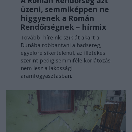
A Román Rendőrség azt
üzeni, semmiképpen ne
higgyenek a Román
Rendőrségnek – hírmix
További híreink: sziklát akart a
Dunába robbantani a hadsereg,
egyelőre sikertelenül, az illetékes
szerint pedig semmiféle korlátozás
nem lesz a lakossági
áramfogyasztásban.