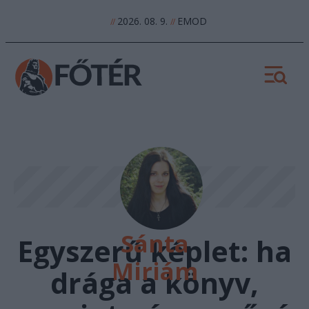
2026. 08. 9.
EMOD
//
//
Sánta
Egyszerű képlet: ha
Miriám
drága a könyv,