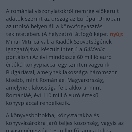
A romániai viszonylatokról nemrég előkerült
adatok szerint az ország az Európai Unióban
az utolsó helyen áll a könyvfogyasztás
tekintetében. (A helyzetről átfogó képet
nyújt
Mihai Mitrică-val, a Kiadók Szövetségének
igazgatójával készült interjú a
G4Media
portálon.) Az évi mindössze 60 millió euró
értékű könyvpiaccal egy szinten vagyunk
Bulgáriával, amelynek lakossága háromszor
kisebb, mint Romániáé. Magyarország,
amelynek lakossága fele akkora, mint
Romániáé, évi 110 millió euró értékű
könyvpiaccal rendelkezik.
A könyvesboltokba, könyvtárakba és
könyvvásárokra járó teljes közönség, vagyis az
olvasó népesség 1,3 millió fő, ami a teljes