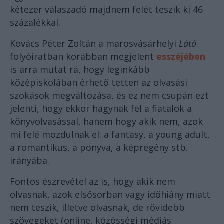
kétezer válaszadó majdnem felét teszik ki 46
százalékkal.
Kovács Péter Zoltán a marosvásárhelyi
Látó
folyóiratban korábban megjelent
esszéjében
is arra mutat rá, hogy leginkább
középiskolában érhető tetten az olvasási
szokások megváltozása, és ez nem csupán ezt
jelenti, hogy ekkor hagynak fel a fiatalok a
könyvolvasással, hanem hogy akik nem, azok
mi felé mozdulnak el: a fantasy, a young adult,
a romantikus, a ponyva, a képregény stb.
irányába.
Fontos észrevétel az is, hogy akik nem
olvasnak, azok elsősorban vagy időhiány miatt
nem teszik, illetve olvasnak, de rövidebb
szövegeket (online, közösségi médiás