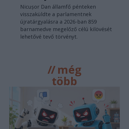
Nicușor Dan államfő pénteken
visszaküldte a parlamentnek
újratárgyalásra a 2026-ban 859
barnamedve megelőző célú kilövését
lehetővé tevő törvényt.
//
még
több
főtér.ro