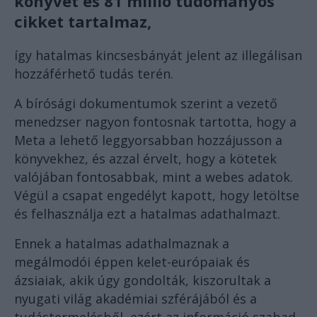
könyvet és 81 millió tudományos
cikket tartalmaz,
így hatalmas kincsesbányát jelent az illegálisan
hozzáférhető tudás terén.
A bírósági dokumentumok szerint a vezető
menedzser nagyon fontosnak tartotta, hogy a
Meta a lehető leggyorsabban hozzájusson a
könyvekhez, és azzal érvelt, hogy a kötetek
valójában fontosabbak, mint a webes adatok.
Végül a csapat engedélyt kapott, hogy letöltse
és felhasználja ezt a hatalmas adathalmazt.
Ennek a hatalmas adathalmaznak a
megálmodói éppen kelet-európaiak és
ázsiaiak, akik úgy gondolták, kiszorultak a
nyugati világ akadémiai szférájából és a
tudástermelésből, ezért az információ szabad