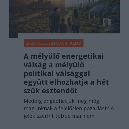
2026. AUGUSZTUS 04., KEDD
A mélyülő energetikai
válság a mélyülő
politikai válsággal
együtt elhozhatja a hét
szűk esztendőt
Meddig engedhetjük meg még
magunknak a felelőtlen pazarlást? A
jelek szerint többé már nem.