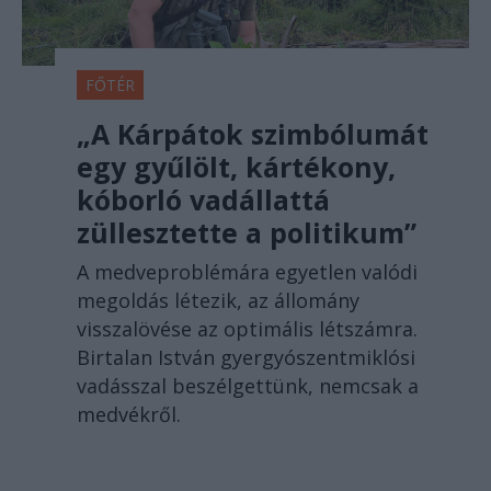
FŐTÉR
„A Kárpátok szimbólumát
egy gyűlölt, kártékony,
kóborló vadállattá
züllesztette a politikum”
A medveproblémára egyetlen valódi
megoldás létezik, az állomány
visszalövése az optimális létszámra.
Birtalan István gyergyószentmiklósi
vadásszal beszélgettünk, nemcsak a
medvékről.