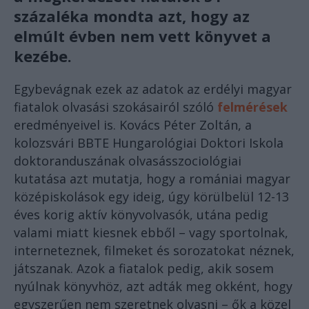
százaléka mondta azt, hogy az
elmúlt évben nem vett könyvet a
kezébe.
Egybevágnak ezek az adatok az erdélyi magyar
fiatalok olvasási szokásairól szóló
felmérések
eredményeivel is. Kovács Péter Zoltán, a
kolozsvári BBTE Hungarológiai Doktori Iskola
doktoranduszának olvasásszociológiai
kutatása azt mutatja, hogy a romániai magyar
középiskolások egy ideig, úgy körülbelül 12-13
éves korig aktív könyvolvasók, utána pedig
valami miatt kiesnek ebből – vagy sportolnak,
interneteznek, filmeket és sorozatokat néznek,
játszanak. Azok a fiatalok pedig, akik sosem
nyúlnak könyvhöz, azt adták meg okként, hogy
egyszerűen nem szeretnek olvasni – ők a közel