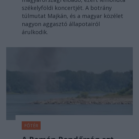
székelyföldi koncertjét. A botrány
túlmutat Majkán, és a magyar közélet
nagyon aggasztó állapotairól
árulkodik.
FŐTÉR