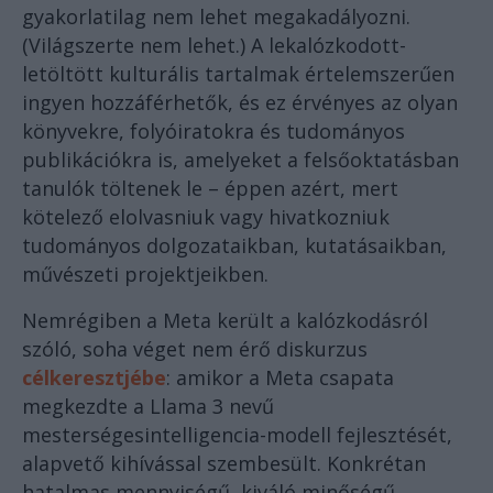
gyakorlatilag nem lehet megakadályozni.
(Világszerte nem lehet.) A lekalózkodott-
letöltött kulturális tartalmak értelemszerűen
ingyen hozzáférhetők, és ez érvényes az olyan
könyvekre, folyóiratokra és tudományos
publikációkra is, amelyeket a felsőoktatásban
tanulók töltenek le – éppen azért, mert
kötelező elolvasniuk vagy hivatkozniuk
tudományos dolgozataikban, kutatásaikban,
művészeti projektjeikben.
Nemrégiben a Meta került a kalózkodásról
szóló, soha véget nem érő diskurzus
célkeresztjébe
: amikor a Meta csapata
megkezdte a Llama 3 nevű
mesterségesintelligencia-modell fejlesztését,
alapvető kihívással szembesült. Konkrétan
hatalmas mennyiségű, kiváló minőségű