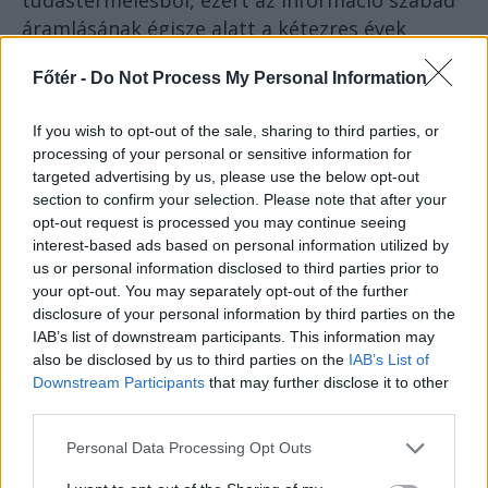
áramlásának égisze alatt a kétezres évek
közepén hozták létre projektjüket. Lehet itt
Főtér -
Do Not Process My Personal Information
moralizálni napestig, de nem érdemes:
If you wish to opt-out of the sale, sharing to third parties, or
hányszor gondoltunk már arra,
processing of your personal or sensitive information for
targeted advertising by us, please use the below opt-out
hogy jobb lenne hozzáférni kedvenc
section to confirm your selection. Please note that after your
sorozatunkhoz, könyvünkhöz
opt-out request is processed you may continue seeing
interest-based ads based on personal information utilized by
ingyen, két kattintással?
us or personal information disclosed to third parties prior to
your opt-out. You may separately opt-out of the further
Egy apró kitérőt teszek: magam nem csupán
disclosure of your personal information by third parties on the
az olvasó, hanem az író emberek kategóriájába
IAB’s list of downstream participants. This information may
is tartozom. Az elmúlt hat évben két
also be disclosed by us to third parties on the
IAB’s List of
Downstream Participants
that may further disclose it to other
verseskötet jelent meg a nevem alatt, ezek
third parties.
közül az egyikben olyan szövegeket
publikáltam, amelyekhez kutatómunkát
Personal Data Processing Opt Outs
végeztem egy saját művészeti projekt