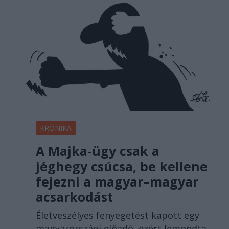
KRÓNIKA
A Majka-ügy csak a
jéghegy csúcsa, be kellene
fejezni a magyar–magyar
acsarkodást
Életveszélyes fenyegetést kapott egy
magyarországi előadó, ezért lemondta