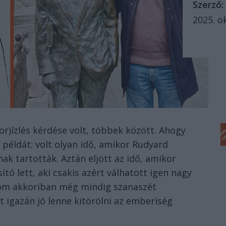
Szerző:
2025. o
kor)ízlés kérdése volt, többek között. Ahogy
példát: volt olyan idő, amikor Rudyard
nak tartották. Aztán eljött az idő, amikor
tó lett, aki csakis azért válhatott igen nagy
alom akkoriban még mindig szanaszét
kit igazán jó lenne kitörölni az emberiség