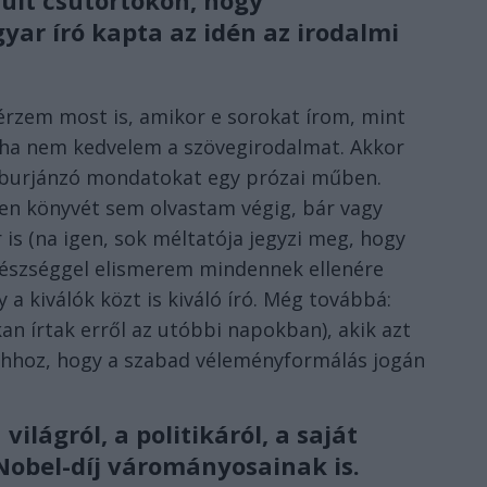
últ csütörtökön, hogy
ar író kapta az idén az irodalmi
rzem most is, amikor e sorokat írom, mint
, ha nem kedvelem a szövegirodalmat. Akkor
n burjánzó mondatokat egy prózai műben.
len könyvét sem olvastam végig, bár vagy
is (na igen, sok méltatója jegyzi meg, hogy
Készséggel elismerem mindennek ellenére
 a kiválók közt is kiváló író. Még továbbá:
an írtak erről az utóbbi napokban), akik azt
ahhoz, hogy a szabad véleményformálás jogán
lágról, a politikáról, a saját
 Nobel-díj várományosainak is.