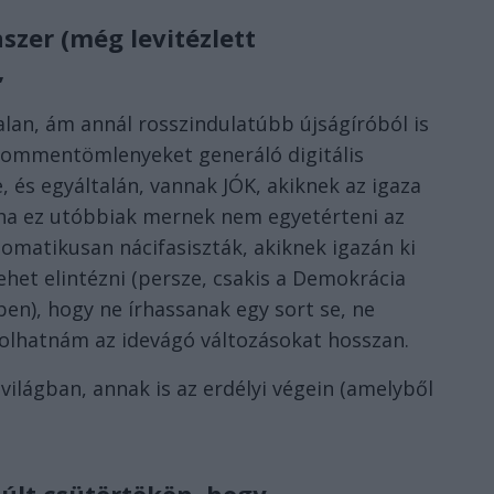
szer (még levitézlett
,
lan, ám annál rosszindulatúbb újságíróból is
 kommentömlenyeket generáló digitális
 és egyáltalán, vannak JÓK, akiknek az igaza
 ha ez utóbbiak mernek nem egyetérteni az
tomatikusan nácifasiszták, akiknek igazán ki
ehet elintézni (persze, csakis a Demokrácia
n), hogy ne írhassanak egy sort se, ne
rolhatnám az idevágó változásokat hosszan.
ilágban, annak is az erdélyi végein (amelyből