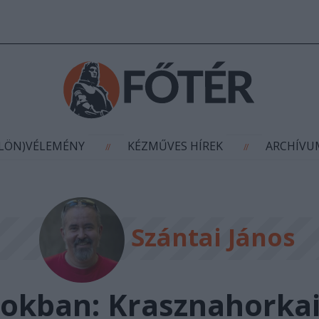
AGYÍTÁS
(KÜLÖN)VÉLEMÉNY
KÉZMŰVES HÍR
//
//
ÜLÖN)VÉLEMÉNY
KÉZMŰVES HÍREK
ARCHÍV
//
//
Szántai János
rokban: Krasznahorkai 