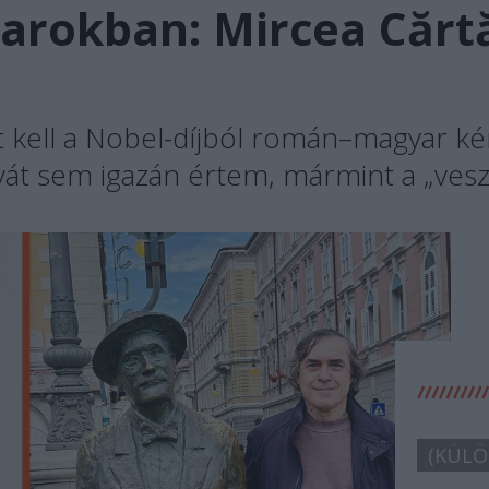
sarokban: Mircea Cărt
kell a Nobel-díjból román–magyar kérd
yát sem igazán értem, mármint a „veszt
(KÜLÖ