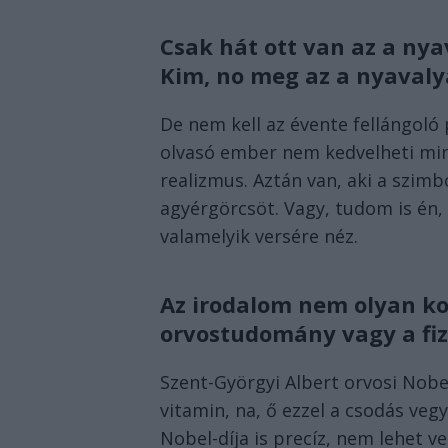
Csak hát ott van az a nya
Kim, no meg az a nyaval
De nem kell az évente fellángoló
olvasó ember nem kedvelheti mind
realizmus. Aztán van, aki a szim
agyérgörcsöt. Vagy, tudom is én, 
valamelyik versére néz.
Az irodalom nem olyan ko
orvostudomány vagy a fiz
Szent-Györgyi Albert orvosi Nobel-
vitamin, na, ő ezzel a csodás veg
Nobel-díja is precíz, nem lehet ve