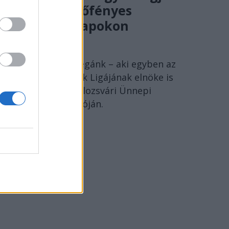
egymást verőfényes
csütörtöki napokon
SZÁNTAI JÁNOS
Szántai János kollégánk – aki egyben az
Erdélyi Magyar Írók Ligájának elnöke is
– beszéde a 15. Kolozsvári Ünnepi
Könyvhét megnyitóján.