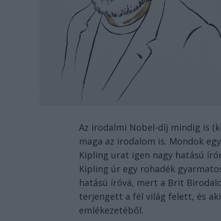
Az irodalmi Nobel-díj mindig is (
maga az irodalom is. Mondok egy 
Kipling urat igen nagy hatású író
Kipling úr egy rohadék gyarmatosí
hatású íróvá, mert a Brit Birod
terjengett a fél világ felett, és a
emlékezetéből.