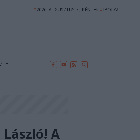
2026. AUGUSZTUS 7., PÉNTEK
IBOLYA
//
//
EK
ARCHÍVUM
//
UM
László! A