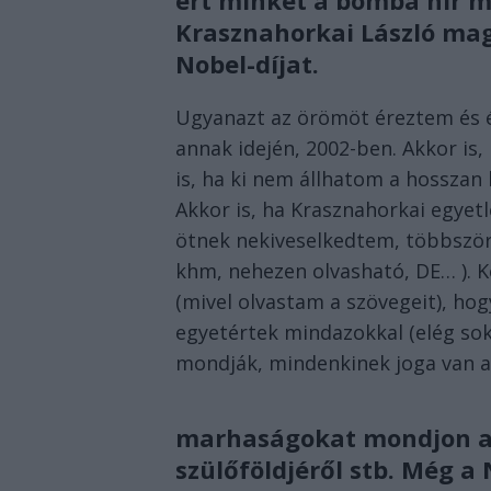
ért minket a bomba hír m
Krasznahorkai László magy
Nobel-díjat.
Ugyanazt az örömöt éreztem és é
annak idején, 2002-ben. Akkor is
is, ha ki nem állhatom a hossza
Akkor is, ha Krasznahorkai egyet
ötnek nekiveselkedtem, többször 
khm, nehezen olvasható, DE… ). 
(mivel olvastam a szövegeit), hogy
egyetértek mindazokkal (elég sok
mondják, mindenkinek joga van 
marhaságokat mondjon a vi
szülőföldjéről stb. Még a