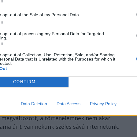
In
on örvendtem, bő tíz évvel később. Angolul
o opt-out of the Sale of my Personal Data.
dítottam. Még a díj előtt. Jól el is veszett
In
cvenes években.
to opt-out of processing my Personal Data for Targeted
ing.
In
ertész Imre kapta a Nobelt.
o opt-out of Collection, Use, Retention, Sale, and/or Sharing
ersonal Data that Is Unrelated with the Purposes for which it
ösebben, főleg a számomra enyhén modoros
lected.
Out
ukowski és Hajnóczy Péter volt a sláger
emlékszem, úgy örültem a magyar Nobelnek,
CONFIRM
? A válasz teljesen irracionális, ha az ember
 enyém is. Mert hogy én is magyar vagyok.
Data Deletion
Data Access
Privacy Policy
sen megváltozott, a történelemnek nem akar
ama úr!), van nekünk széles sávú internetünk,