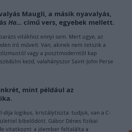
valyás Maugli, a másik nyavalyás,
yás
Ha…
című vers, egyebek mellett.
 parázs vitákhoz ennyi sem. Mert ugye, az
en író műveit. Van, akinek nem tetszik a
bolizmustól vagy a posztmoderntől kap
szédülni kezd, valahányszor Saint-John Perse
nkrét, mint például az
ika.
díja logikus, kristálytiszta: tudjuk, van a C-
yülettel bíbelődött. Gábor Dénes fizikai
le vitatkozni: a jóember feltalálta a