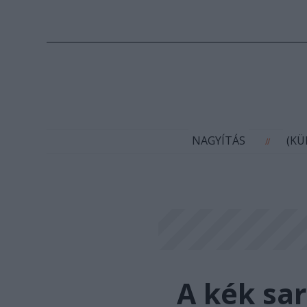
N
NAGYÍTÁS
(K
//
A kék sa