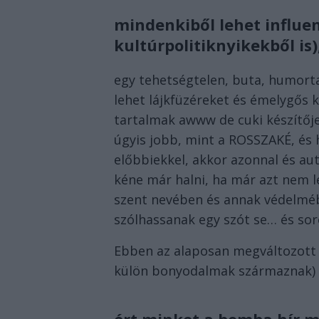
mindenkiből lehet influen
kultúrpolitiknyikekből is)
egy tehetségtelen, buta, humorta
lehet lájkfüzéreket és émelygős
tartalmak awww de cuki készítője,
úgyis jobb, mint a ROSSZAKÉ, és
előbbiekkel, akkor azonnal és au
kéne már halni, ha már azt nem l
szent nevében és annak védelmébe
szólhassanak egy szót se… és so
Ebben az alaposan megváltozott v
külön bonyodalmak származnak)