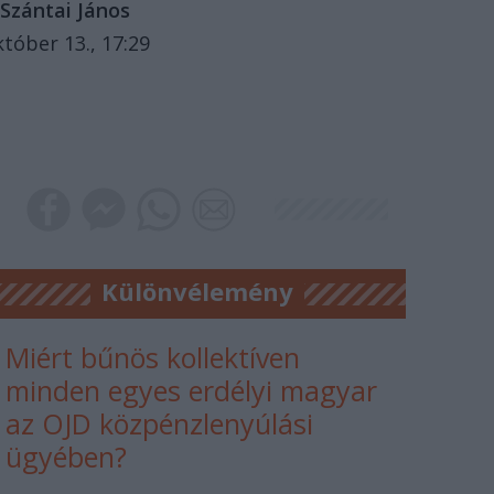
Szántai János
któber 13., 17:29
Különvélemény
Miért bűnös kollektíven
minden egyes erdélyi magyar
az OJD közpénzlenyúlási
ügyében?