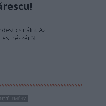
ărescu!
ést csinálni. Az
es” részéről.
N)VÉLEMÉNY