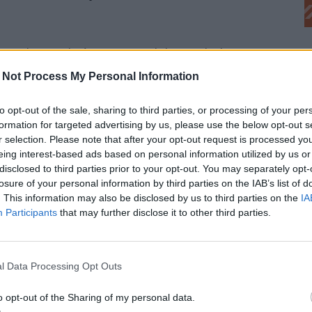
 izgalommal várom az irodalmi Nobel
g lehet vitatkozni rajta, másrészt persze, az
 Not Process My Personal Information
y magyar is, mert hát ilyen az ember, ha
to opt-out of the sale, sharing to third parties, or processing of your per
formation for targeted advertising by us, please use the below opt-out s
r selection. Please note that after your opt-out request is processed y
eing interest-based ads based on personal information utilized by us or
 Cărtărescu úrnak drukkolnék,
disclosed to third parties prior to your opt-out. You may separately opt-
losure of your personal information by third parties on the IAB’s list of
s lennék, akkor a román válogatottért
. This information may also be disclosed by us to third parties on the
IA
 ez az identitás…
Participants
that may further disclose it to other third parties.
szem, tiniként hogy örültem, amikor William
naná, megérdemelte, mekkora regény
A legyek
l Data Processing Opt Outs
ebkönyv-sorozatot a kádári Magyarországról.
o opt-out of the Sharing of my personal data.