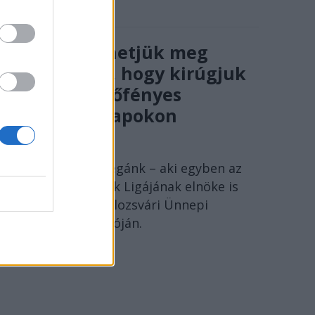
Nem engedhetjük meg
magunknak, hogy kirúgjuk
egymást verőfényes
csütörtöki napokon
SZÁNTAI JÁNOS
Szántai János kollégánk – aki egyben az
Erdélyi Magyar Írók Ligájának elnöke is
– beszéde a 15. Kolozsvári Ünnepi
Könyvhét megnyitóján.