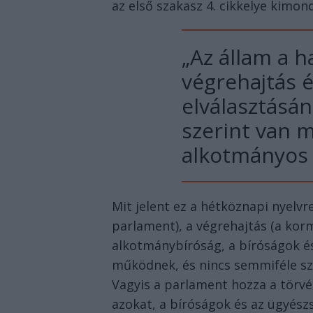
az első szakasz 4. cikkelye kimon
„Az állam a h
végrehajtás é
elválasztásán
szerint van 
alkotmányos 
Mit jelent ez a hétköznapi nyelvr
parlament), a végrehajtás (a korm
alkotmánybíróság, a bíróságok és
működnek, és nincs semmiféle sze
Vagyis a parlament hozza a törvé
azokat, a bíróságok és az ügyészs