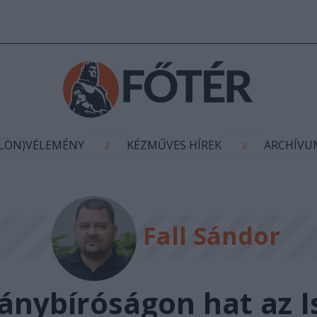
AGYÍTÁS
(KÜLÖN)VÉLEMÉNY
KÉZMŰVES HÍR
//
//
ÜLÖN)VÉLEMÉNY
KÉZMŰVES HÍREK
ARCHÍV
//
//
Fall Sándor
ánybíróságon hat az Is