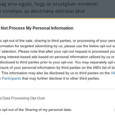
ság arra vigyáz, hogy az országban mindenki
törvénye, az alkotmány előírásai által
 Not Process My Personal Information
 az az egyetlen és létfontosságú
to opt-out of the sale, sharing to third parties, or processing of your per
er, se intézmény –, ne tudjon
formation for targeted advertising by us, please use the below opt-out s
r selection. Please note that after your opt-out request is processed y
eing interest-based ads based on personal information utilized by us or
disclosed to third parties prior to your opt-out. You may separately opt-
ralom, mivel a hatalmi ágak egymást
losure of your personal information by third parties on the IAB’s list of
egalapvetőbb intézményi egyensúly, ami
. This information may also be disclosed by us to third parties on the
IA
i-politikai berendezkedések legbonyolultabb
Participants
that may further disclose it to other third parties.
ormáját, a modern demokráciát.
l Data Processing Opt Outs
dolgok úgy működnek, ahogy kell, vagyis a
en. Mert ez egy elméleti-elvi keret, ami a
o opt-out of the Sharing of my personal data.
a mintát, az ideált, hogy na tessék: ha