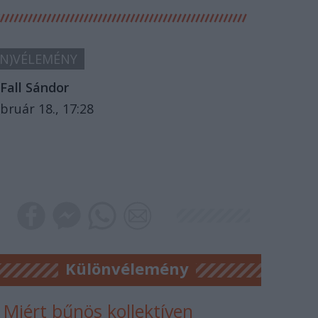
N)VÉLEMÉNY
Fall Sándor
bruár 18., 17:28
Különvélemény
Miért bűnös kollektíven