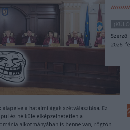
(KÜLÖ
Szerző:
2026. fe
alapelve a hatalmi ágak szétválasztása. Ez
apul és nélküle elképzelhetetlen a
ománia alkotmányában is benne van, rögtön