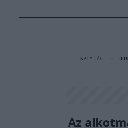
N
NAGYÍTÁS
(K
//
Az alkotm