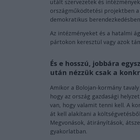
utált szervezetek és intézmények
országműködtetési projektben a p
demokratikus berendezkedésben
Az intézményeket és a hatalmi ág
pártokon keresztül vagy azok tám
És e hosszú, jobbára egys
után nézzük csak a konkr
Amikor a Bolojan-kormány tavaly n
hogy az ország gazdasági helyzet
van, hogy valamit tenni kell. A 
át kell alakítani a költségvetésb
Megvonások, átirányítások, átsze
gyakorlatban.