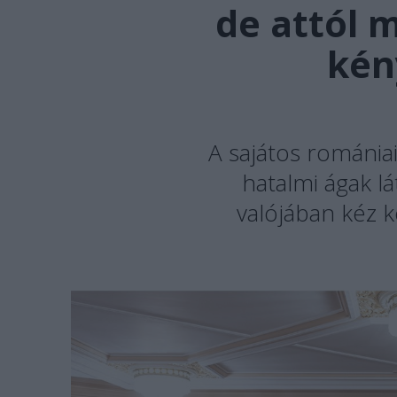
de attól 
kén
A sajátos romániai
hatalmi ágak l
valójában kéz k