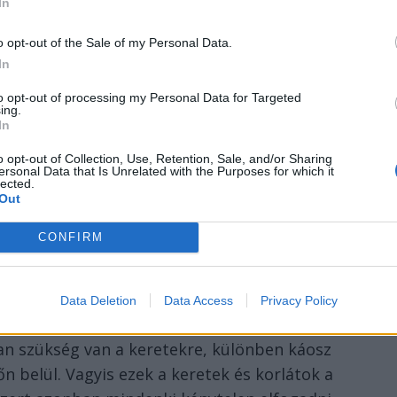
In
k, akkor viszonylag stabilan megállhat a
o opt-out of the Sale of my Personal Data.
 amire aztán lehet építeni.
In
to opt-out of processing my Personal Data for Targeted
r az ember eddig eljut, mindig
ing.
In
y
.
o opt-out of Collection, Use, Retention, Sale, and/or Sharing
ersonal Data that Is Unrelated with the Purposes for which it
emmilyen körülmények között nem lehet
lected.
kalmazni. Csak megközelíteni lehet, többé-
Out
zerű. A közösséget, a társadalmat emberek
CONFIRM
berek hozzák létre. Az ember pedig tökéletlen
ekből, vágyakból, érdekekből is áll, ezek
ak egymásra, akkor is, amikor azt
Data Deletion
Data Access
Privacy Policy
et az, hogy az emberek élni szeretnék az
an szükség van a keretekre, különben káosz
dőn belül. Vagyis ezek a keretek és korlátok a