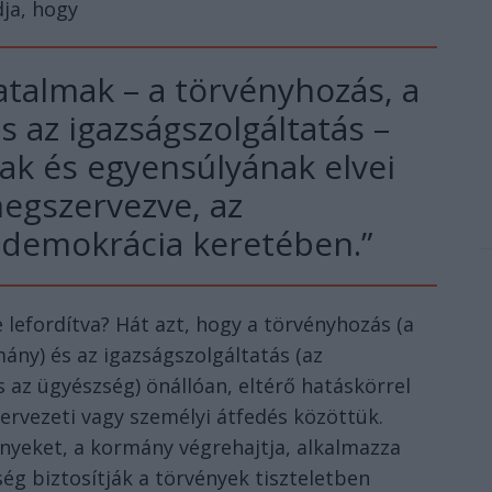
dja, hogy
atalmak – a törvényhozás, a
s az igazságszolgáltatás –
ak és egyensúlyának elvei
megszervezve, az
demokrácia keretében.”
e lefordítva? Hát azt, hogy a törvényhozás (a
ány) és az igazságszolgáltatás (az
 az ügyészség) önállóan, eltérő hatáskörrel
rvezeti vagy személyi átfedés közöttük.
nyeket, a kormány végrehajtja, alkalmazza
ég biztosítják a törvények tiszteletben