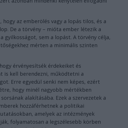
szert azonban mindenki kénytelen elfogadni
, hogy az emberölés vagy a lopás tilos, és a
lop. De a törvény – mióta ember létezik a
 gyilkosságot, sem a lopást. A törvény célja,
etőségekhez mérten a minimális szinten
 hogy érvényesítsék érdekeiket és
t is kell berendezni, működtetni a
ágot. Erre egyedül senki nem képes, ezért
létre, hogy minél nagyobb mértékben
 sorsának alakításába. Ezek a szervezetek a
mberek hozzáférhetnek a politikai
kutatásokban, amelyek az intézmények
lják, folyamatosan a legszélesebb körben