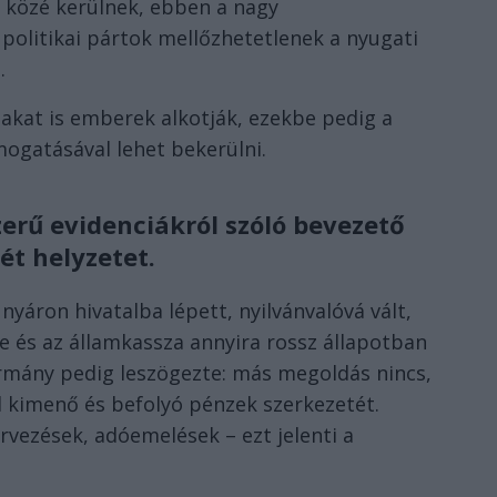
 közé kerülnek, ebben a nagy
olitikai pártok mellőzhetetlenek a nyugati
.
akat is emberek alkotják, ezekbe pedig a
ogatásával lehet bekerülni.
zerű evidenciákról szóló bevezető
ét helyzetet.
yáron hivatalba lépett, nyilvánvalóvá vált,
e és az államkassza annyira rossz állapotban
kormány pedig leszögezte: más megoldás nincs,
ől kimenő és befolyó pénzek szerkezetét.
rvezések, adóemelések – ezt jelenti a