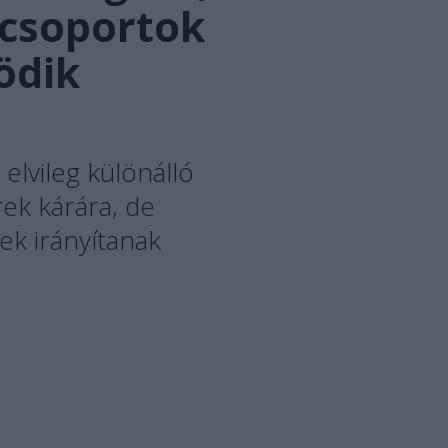
kcsoportok
ödik
elvileg különálló
ek kárára, de
kek irányítanak