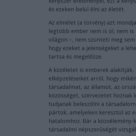
kényszer eredményei, ezt a kény
és ezeken belül élni az életét.
Az elmélet (a törvény) azt mondja
legtöbb ember nem is öl, nem is 
világon –, nem szünteti meg sem a
hogy ezeket a jelenségeket a leh
tartsa és megelőzze.
A közéletet is emberek alakítják,
elképzeléseiket arról, hogy mikén
társadalmat, az államot, az orsz
közösséget, szervezetet hoznak 
tudjanak beleszólni a társadalom
pártok, amelyeken keresztül az e
hatalomhoz. Bár a közvélemény-
társadalmi népszerűségét vizsgá