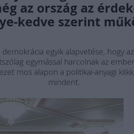
még az ország az érde
ye-kedve szerint műk
 demokrácia egyik alapvetése, hogy az 
átszólag egymással harcolnak az ember
ezet mos alapon a politikai-anyagi klik
mindent.