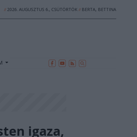
2026. AUGUSZTUS 6., CSÜTÖRTÖK
BERTA, BETTINA
//
//
EK
ARCHÍVUM
//
UM
ten igaza,