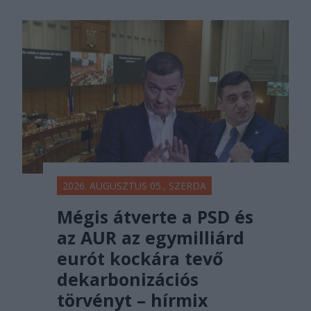
2026. AUGUSZTUS 05., SZERDA
Mégis átverte a PSD és
az AUR az egymilliárd
eurót kockára tevő
dekarbonizációs
törvényt – hírmix