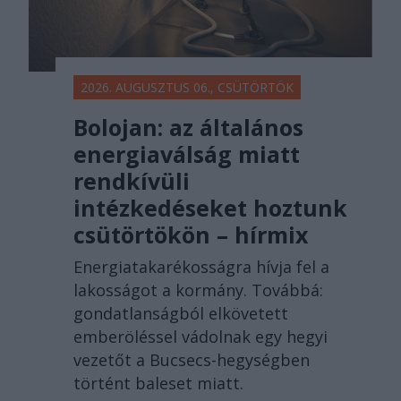
2026. AUGUSZTUS 06., CSÜTÖRTÖK
Bolojan: az általános
energiaválság miatt
rendkívüli
intézkedéseket hoztunk
csütörtökön – hírmix
Energiatakarékosságra hívja fel a
lakosságot a kormány. Továbbá:
gondatlanságból elkövetett
emberöléssel vádolnak egy hegyi
vezetőt a Bucsecs-hegységben
történt baleset miatt.