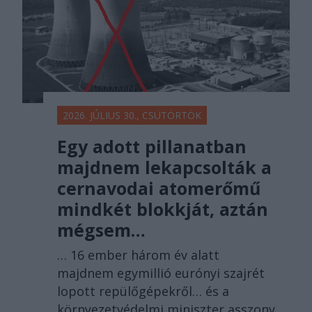
2026. JÚLIUS 30., CSÜTÖRTÖK
Egy adott pillanatban
majdnem lekapcsolták a
cernavodai atomerőmű
mindkét blokkját, aztán
mégsem…
… 16 ember három év alatt
majdnem egymillió eurónyi szajrét
lopott repülőgépekről… és a
környezetvédelmi miniszter asszony