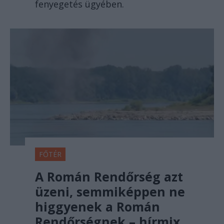
fenyegetés ügyében.
FŐTÉR
A Román Rendőrség azt
üzeni, semmiképpen ne
higgyenek a Román
Rendőrségnek – hírmix