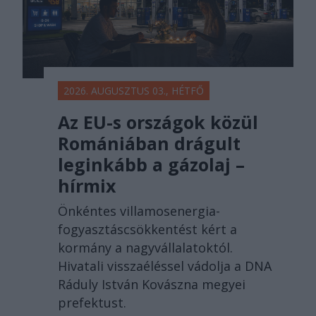
2026. AUGUSZTUS 03., HÉTFŐ
Az EU-s országok közül
Romániában drágult
leginkább a gázolaj –
hírmix
Önkéntes villamosenergia-
fogyasztáscsökkentést kért a
kormány a nagyvállalatoktól.
Hivatali visszaéléssel vádolja a DNA
Ráduly István Kovászna megyei
prefektust.