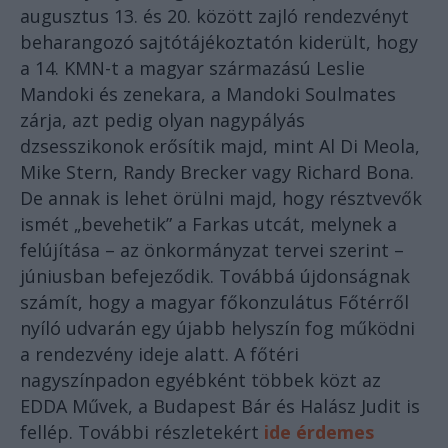
augusztus 13. és 20. között zajló rendezvényt
beharangozó sajtótájékoztatón kiderült, hogy
a 14. KMN-t a magyar származású Leslie
Mandoki és zenekara, a Mandoki Soulmates
zárja, azt pedig olyan nagypályás
dzsesszikonok erősítik majd, mint Al Di Meola,
Mike Stern, Randy Brecker vagy Richard Bona.
De annak is lehet örülni majd, hogy résztvevők
ismét „bevehetik” a Farkas utcát, melynek a
felújítása – az önkormányzat tervei szerint –
júniusban befejeződik. Továbbá újdonságnak
számít, hogy a magyar főkonzulátus Főtérről
nyíló udvarán egy újabb helyszín fog működni
a rendezvény ideje alatt. A főtéri
nagyszínpadon egyébként többek közt az
EDDA Művek, a Budapest Bár és Halász Judit is
fellép. További részletekért
ide érdemes