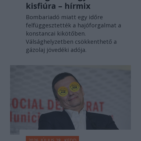
kisfiúra – hírmix
Bombariadó miatt egy időre
felfüggesztették a hajóforgalmat a
konstancai kikötőben.
Válsághelyzetben csökkenthető a
gázolaj jövedéki adója.
2026. JÚLIUS 28., KEDD