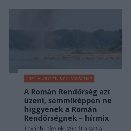
2026. AUGUSZTUS 02., VASÁRNAP
A Román Rendőrség azt
üzeni, semmiképpen ne
higgyenek a Román
Rendőrségnek – hírmix
További híreink: sziklát akart a