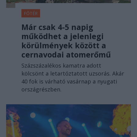
FŐTÉR
Már csak 4-5 napig
működhet a jelenlegi
körülmények között a
cernavodai atomerőmű
Százszázalékos kamatra adott
kölcsönt a letartóztatott uzsorás. Akár
40 fok is várható vasárnap a nyugati
országrészben.