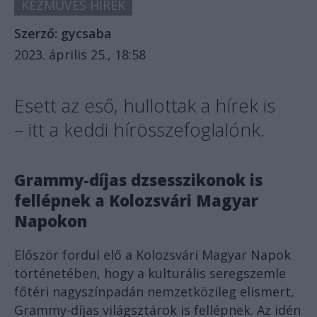
KÉZMŰVES HÍREK
Szerző:
gycsaba
2023. április 25., 18:58
Esett az eső, hullottak a hírek is
– itt a keddi hírösszefoglalónk.
Grammy-díjas dzsesszikonok is
fellépnek a Kolozsvári Magyar
Napokon
Először fordul elő a Kolozsvári Magyar Napok
történetében, hogy a kulturális seregszemle
főtéri nagyszínpadán nemzetközileg elismert,
Grammy-díjas világsztárok is fellépnek. Az idén