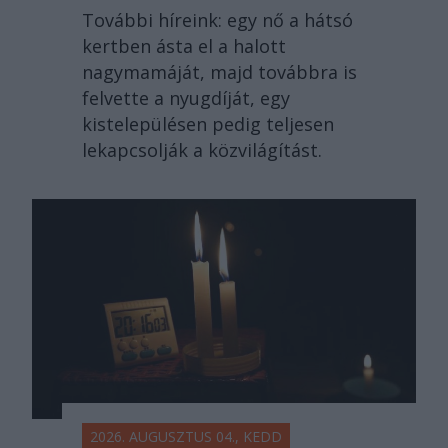
További híreink: egy nő a hátsó
kertben ásta el a halott
nagymamáját, majd továbbra is
felvette a nyugdíját, egy
kistelepülésen pedig teljesen
lekapcsolják a közvilágítást.
2026. AUGUSZTUS 04., KEDD