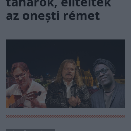
tanárok, elítélték
az onești rémet