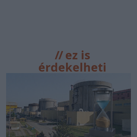
//
ez is
érdekelheti