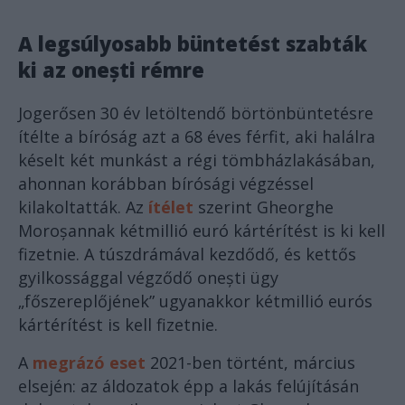
A legsúlyosabb büntetést szabták
ki az onești rémre
Jogerősen 30 év letöltendő börtönbüntetésre
ítélte a bíróság azt a 68 éves férfit, aki halálra
késelt két munkást a régi tömbházlakásában,
ahonnan korábban bírósági végzéssel
kilakoltatták. Az
ítélet
szerint Gheorghe
Moroșannak kétmillió euró kártérítést is ki kell
fizetnie. A túszdrámával kezdődő, és kettős
gyilkossággal végződő onești ügy
„főszereplőjének” ugyanakkor kétmillió eurós
kártérítést is kell fizetnie.
A
megrázó eset
2021-ben történt, március
elsején: az áldozatok épp a lakás felújításán