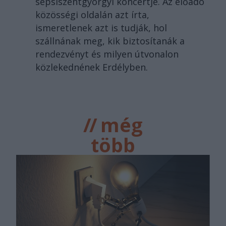
sepsiszentgyörgyi koncertje. Az előadó
közösségi oldalán azt írta,
ismeretlenek azt is tudják, hol
szállnának meg, kik biztosítanák a
rendezvényt és milyen útvonalon
közlekednének Erdélyben.
//
még
több
főtér.ro