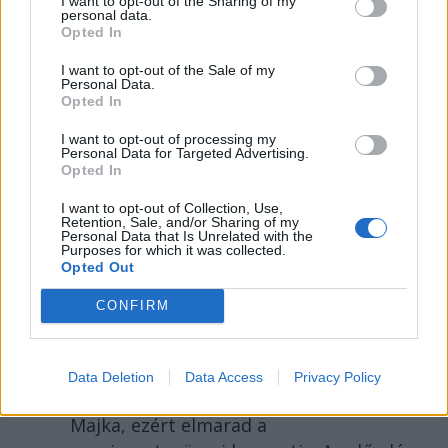
I want to opt-out of the Sharing of my
personal data.
Opted In
I want to opt-out of the Sale of my
Personal Data.
Opted In
I want to opt-out of processing my
Personal Data for Targeted Advertising.
Opted In
SZÉKELYHON
I want to opt-out of Collection, Use,
Retention, Sale, and/or Sharing of my
Életveszélyesen
Personal Data that Is Unrelated with the
Purposes for which it was collected.
megfenyegették Majkát,
Opted Out
elmarad a
CONFIRM
sepsiszentgyörgyi
koncertje
Data Deletion
Data Access
Privacy Policy
Életveszélyes fenyegetést kapott
Majka, ezért elmarad a