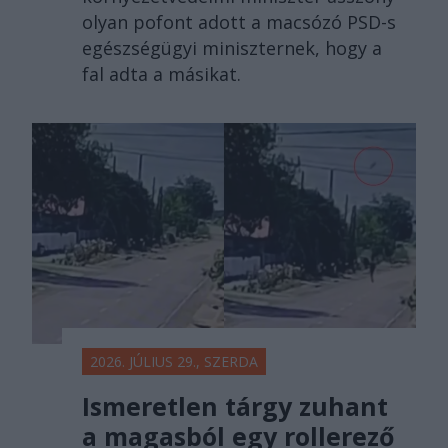
olyan pofont adott a macsózó PSD-s
egészségügyi miniszternek, hogy a
fal adta a másikat.
2026. JÚLIUS 29., SZERDA
Ismeretlen tárgy zuhant
a magasból egy rollerező