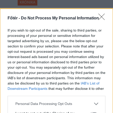
KRÓNIKA
Majka életveszélyes
Főtér -
Do Not Process My Personal Information
fenyegetés miatt
lemondta erdélyi
If you wish to opt-out of the sale, sharing to third parties, or
koncertjét
processing of your personal or sensitive information for
targeted advertising by us, please use the below opt-out
Majka életveszélyes fenyegetést
section to confirm your selection. Please note that after your
kapott, és emiatt lemondta a
opt-out request is processed you may continue seeing
interest-based ads based on personal information utilized by
sepsiszentgyörgyi SIC Fesztre
us or personal information disclosed to third parties prior to
tervezett koncertjét. Majka ezt
your opt-out. You may separately opt-out of the further
szerdán a Facebook-oldalán jelentette
disclosure of your personal information by third parties on the
be.
IAB’s list of downstream participants. This information may
also be disclosed by us to third parties on the
IAB’s List of
Downstream Participants
that may further disclose it to other
third parties.
Personal Data Processing Opt Outs