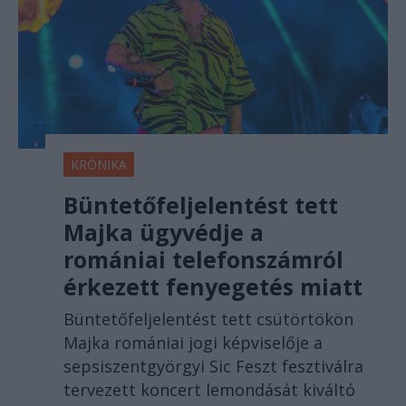
KRÓNIKA
Büntetőfeljelentést tett
Majka ügyvédje a
romániai telefonszámról
érkezett fenyegetés miatt
Büntetőfeljelentést tett csütörtökön
Majka romániai jogi képviselője a
sepsiszentgyörgyi Sic Feszt fesztiválra
tervezett koncert lemondását kiváltó