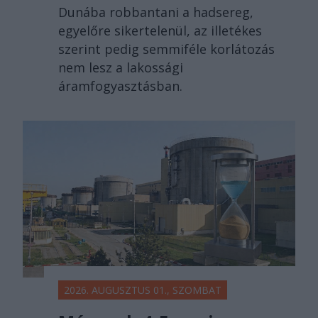
Dunába robbantani a hadsereg,
egyelőre sikertelenül, az illetékes
szerint pedig semmiféle korlátozás
nem lesz a lakossági
áramfogyasztásban.
2026. AUGUSZTUS 01., SZOMBAT