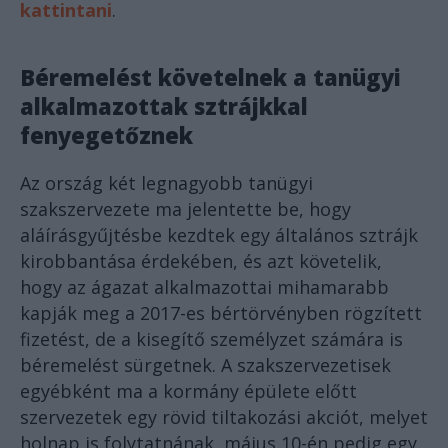
kattintani
.
Béremelést követelnek a tanügyi
alkalmazottak sztrájkkal
fenyegetőznek
Az ország két legnagyobb tanügyi
szakszervezete ma jelentette be, hogy
aláírásgyűjtésbe kezdtek egy általános sztrájk
kirobbantása érdekében, és azt követelik,
hogy az ágazat alkalmazottai mihamarabb
kapják meg a 2017-es bértörvényben rögzített
fizetést, de a kisegítő személyzet számára is
béremelést sürgetnek. A szakszervezetisek
egyébként ma a kormány épülete előtt
szervezetek egy rövid tiltakozási akciót, melyet
holnap is folytatnának, május 10-én pedig egy