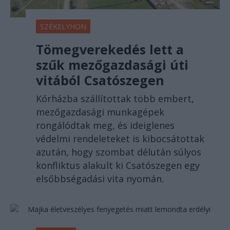
SZÉKELYHON
Tömegverekedés lett a
szűk mezőgazdasági úti
vitából Csatószegen
Kórházba szállítottak több embert,
mezőgazdasági munkagépek
rongálódtak meg, és ideiglenes
védelmi rendeleteket is kibocsátottak
azután, hogy szombat délután súlyos
konfliktus alakult ki Csatószegen egy
elsőbbségadási vita nyomán.