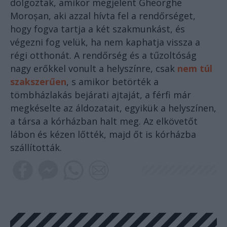
dolgoztak, amikor megjelent Gheorghe
Moroșan, aki azzal hívta fel a rendőrséget,
hogy fogva tartja a két szakmunkást, és
végezni fog velük, ha nem kaphatja vissza a
régi otthonát. A rendőrség és a tűzoltóság
nagy erőkkel vonult a helyszínre, csak
nem túl
szakszerűen
, s amikor betörték a
tömbházlakás bejárati ajtaját, a férfi már
megkéselte az áldozatait, egyikük a helyszínen,
a társa a kórházban halt meg. Az elkövetőt
lábon és kézen lőtték, majd őt is kórházba
szállították.