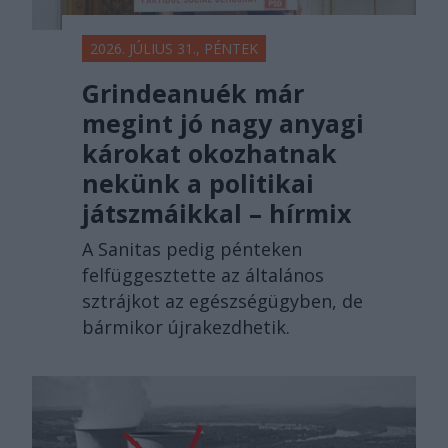
2026. JÚLIUS 31., PÉNTEK
Grindeanuék már
megint jó nagy anyagi
károkat okozhatnak
nekünk a politikai
játszmáikkal – hírmix
A Sanitas pedig pénteken
felfüggesztette az általános
sztrájkot az egészségügyben, de
bármikor újrakezdhetik.