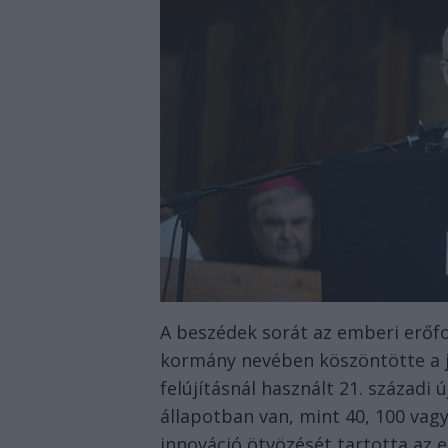
A beszédek sorát az emberi erőfo
kormány nevében köszöntötte a jel
felújításnál használt 21. század
állapotban van, mint 40, 100 vagy 
innováció ötvözését tartotta az 