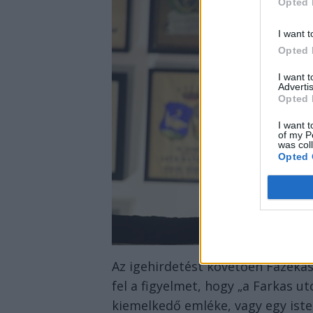
Opted 
I want t
Opted 
I want 
Advertis
Opted 
I want t
of my P
was col
Opted 
Az igehirdetést követően Fazekas 
fel a figyelmet, hogy „a Farkas 
kiemelkedő emléke, vagy egy iste