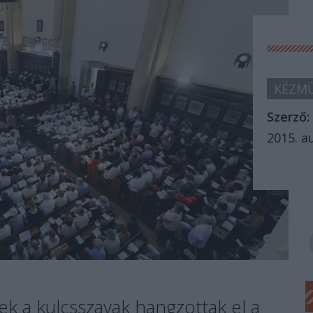
KÉZMŰ
Szerző:
2015. a
k a kulcsszavak hangzottak el a