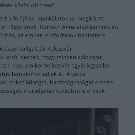
ékek közös otthona”.
t a felújítási munkálatokkal megbízott
ter főgondnok, Horváth Anna alpolgármester,
oltán, az emberi erőforrások minisztere.
déssel hallgatták Kolozsvár
i arról beszélt, hogy minden kolozsvári
ez a nap, amikor Kolozsvár egyik legszebb
mátus templomot adják át. A város
sát, sokszínűségét, barátságosságát emelte
közösségek maradjanak továbbra is erősek,