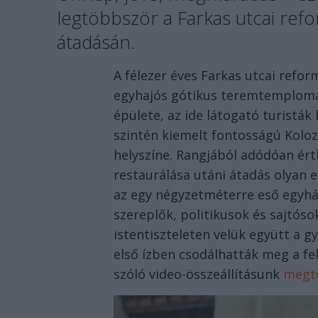
legtöbbször a Farkas utcai re
átadásán.
A félezer éves Farkas utcai ref
egyhajós gótikus teremtemploma
épülete, az ide látogató turisták
szintén kiemelt fontosságú Kolo
helyszíne. Rangjából adódóan ért
restaurálása utáni átadás olya
az egy négyzetméterre eső egyházi
szereplők, politikusok és sajtóso
istentiszteleten velük együtt a g
első ízben csodálhatták meg a fe
szóló video-összeállításunk
megte