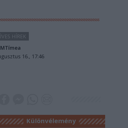
VES HÍREK
MTímea
ugusztus 16., 17:46
Különvélemény