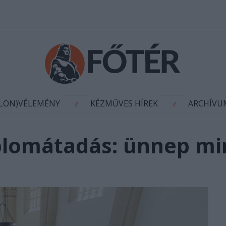
AGYÍTÁS
(KÜLÖN)VÉLEMÉNY
KÉZMŰVES HÍR
//
//
ÜLÖN)VÉLEMÉNY
KÉZMŰVES HÍREK
ARCHÍV
//
//
plomátadás: ünnep m