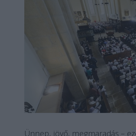
Ünnep, jövő, megmaradás – eze