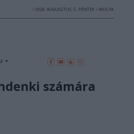
2026. AUGUSZTUS 7., PÉNTEK
IBOLYA
//
//
EK
ARCHÍVUM
//
UM
indenki számára