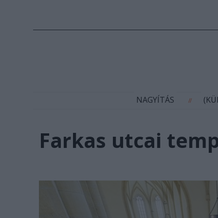
N
NAGYÍTÁS
(K
//
Farkas utcai tem