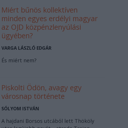
Miért bűnös kollektíven
minden egyes erdélyi magyar
az OJD közpénzlenyúlási
ügyében?
VARGA LÁSZLÓ EDGÁR
És miért nem?
Piskolti Ödön, avagy egy
városnap története
SÓLYOM ISTVÁN
A hajdani Borsos utcából lett Thököly