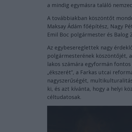
a mindig egymásra találó nemzed
A továbbiakban köszöntőt mondot
Maksay Ádám főépítész, Nagy Pé
Emil Boc polgármester és Balog Z
Az egybesereglettek nagy érdeklő
polgármesterének köszöntőjét, ak
lakos számára egyformán fontos 
„ékszerét”, a Farkas utcai refor
nagyszerűségét, multikulturalitá
ki, és azt kívánta, hogy a helyi 
céltudatosak.