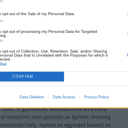
In
o opt-out of the Sale of my Personal Data.
In
to opt-out of processing my Personal Data for Targeted
ing.
In
o opt-out of Collection, Use, Retention, Sale, and/or Sharing
ersonal Data that Is Unrelated with the Purposes for which it
lected.
Out
CONFIRM
Data Deletion
Data Access
Privacy Policy
Zsolt, a gyülekezet lelkipásztora arra hívta
utcai templom nem pusztán az épített örökség
ntiszteleti hely, hanem az egymást követő és