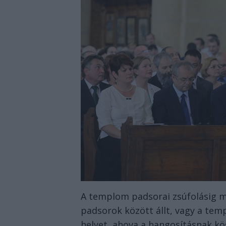
A templom padsorai zsúfolásig me
padsorok között állt, vagy a tem
helyet, ahova a hangosításnak kö