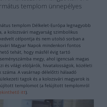
formátus templom ünnepélyes
ormátus templom Délkelet-Európa legnagyobb
, a kolozsvári magyarság szimbolikus
 kedvelt célpontja és nem utolsó sorban a
zsvári Magyar Napok mindenkori fontos
hető tehát, hogy másfél évig tartó
n eseményszámba megy, ahol igencsak magas
 és világi elöljárók, hivatalosságok, közéleti
k száma. A vasárnap délelőtti hálaadó
yülekezeti tagok és a kolozsvári magyarok is
lújított templomot (a felújított templomról
kinthető itt
).