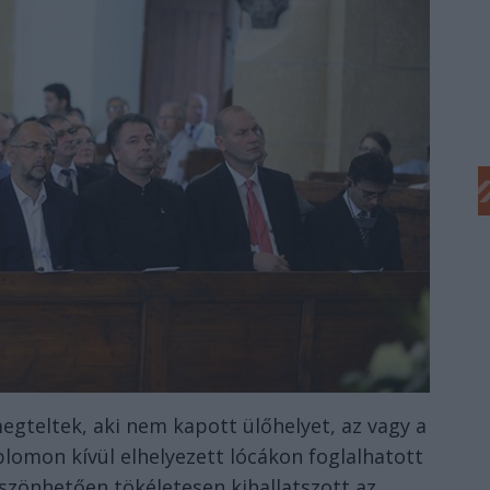
gteltek, aki nem kapott ülőhelyet, az vagy a
plomon kívül elhelyezett lócákon foglalhatott
szönhetően tökéletesen kihallatszott az