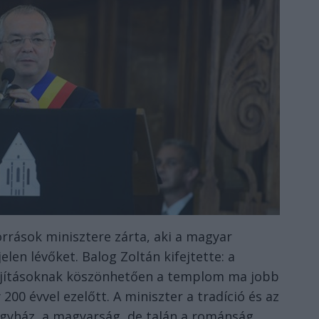
rrások minisztere zárta, aki a magyar
en lévőket. Balog Zoltán kifejtette: a
i újításoknak köszönhetően a templom ma jobb
200 évvel ezelőtt. A miniszter a tradíció és az
egyház, a magyarság, de talán a románság