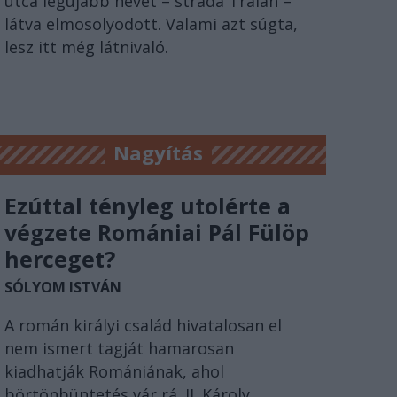
utca legújabb nevét – strada Traian –
látva elmosolyodott. Valami azt súgta,
lesz itt még látnivaló.
Nagyítás
Ezúttal tényleg utolérte a
végzete Romániai Pál Fülöp
herceget?
SÓLYOM ISTVÁN
A román királyi család hivatalosan el
nem ismert tagját hamarosan
kiadhatják Romániának, ahol
börtönbüntetés vár rá. II. Károly