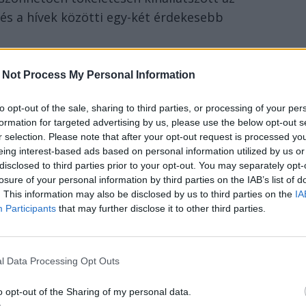
 és a hívek közötti egy-két érdekesebb
et püspöke hirdetett igét, aki minden erdélyi
 Not Process My Personal Information
cei magyarság szimbolikus ünnepének
mint ötszáz éves múltját is felelevenítve
to opt-out of the sale, sharing to third parties, or processing of your per
is mecénások támogatásával épülhetett fel az
formation for targeted advertising by us, please use the below opt-out s
r selection. Please note that after your opt-out request is processed y
ámogatásokkal valósulhatott meg. Arra utalt,
eing interest-based ads based on personal information utilized by us or
t az Európai Unió, a magyar és a román
disclosed to third parties prior to your opt-out. You may separately opt-
. A fiatalok elvándorlására is kitért
losure of your personal information by third parties on the IAB’s list of
. This information may also be disclosed by us to third parties on the
IA
 a segítségét nem emberáldozatban
Participants
that may further disclose it to other third parties.
zal, hogy itt őrizzük a hitet, a gótikát,
yet őseink létrehoztak és reánk hagytak” –
l Data Processing Opt Outs
o opt-out of the Sharing of my personal data.