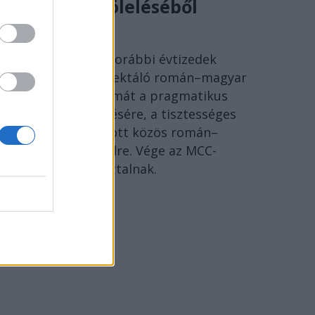
történelem öleléséből
SÓLYOM ISTVÁN
Ideje lecserélni a korábbi évtizedek
szenvedéseire reflektáló román–magyar
megbékélés fogalmát a pragmatikus
együttélés kifejezésére, a tisztességes
Európáért folytatott közös román–
magyar párbeszédre. Vége az MCC-
történészkerekasztalnak.