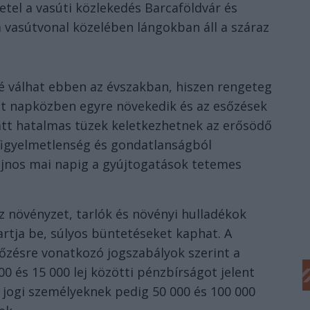
netel a vasúti közlekedés Barcaföldvár és
a vasútvonal közelében lángokban áll a száraz
é válhat ebben az évszakban, hiszen rengeteg
et napközben egyre növekedik és az esőzések
tt hatalmas tüzek keletkezhetnek az erősödő
i figyelmetlenség és gondatlanságból
ajnos mai napig a gyújtogatások tetemes
z növényzet, tarlók és növényi hulladékok
artja be, súlyos büntetéseket kaphat. A
zésre vonatkozó jogszabályok szerint a
00 és 15 000 lej közötti pénzbírságot jelent
ogi személyeknek pedig 50 000 és 100 000