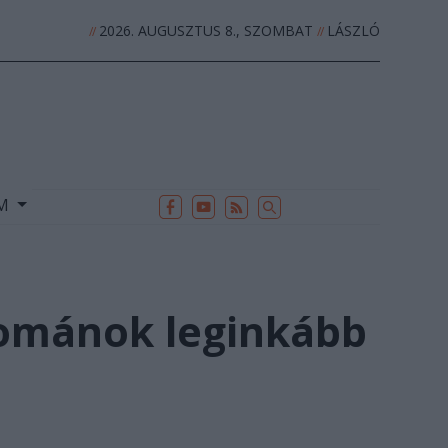
2026. AUGUSZTUS 8., SZOMBAT
LÁSZLÓ
//
//
EK
ARCHÍVUM
//
UM
románok leginkább