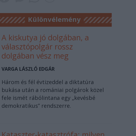
Különvélemény
A kiskutya jó dolgában, a
választópolgár rossz
dolgában vész meg
VARGA LÁSZLÓ EDGÁR
Három és fél évtizeddel a diktatúra
bukása után a romániai polgárok közel
fele ismét rábólintana egy „kevésbé
demokratikus” rendszerre.
Kataszter-katasztrófa: milyen