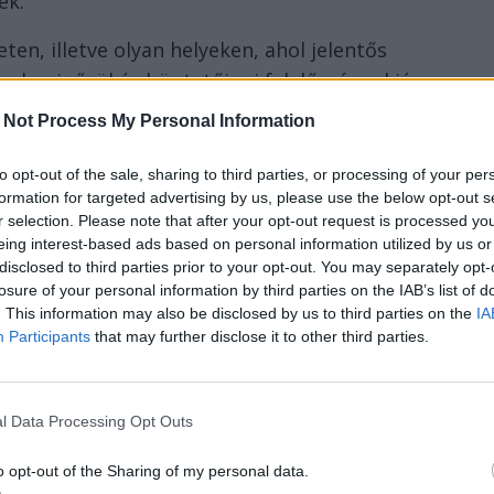
ek.
ten, illetve olyan helyeken, ahol jelentős
k minősül és büntetőjogi felelősséggel jár.
smihez folyamodnak, elveszíthetik a
 Not Process My Personal Information
venciós Ügynökség (APIA) által nyújtott
ásokat élvező mezőgazdasági területeken
to opt-out of the sale, sharing to third parties, or processing of your per
formation for targeted advertising by us, please use the below opt-out s
r selection. Please note that after your opt-out request is processed y
eing interest-based ads based on personal information utilized by us or
i az emberi életet, vagyoni károkat okoz és
disclosed to third parties prior to your opt-out. You may separately opt-
 megsemmisíteni. Rendkívül káros a
losure of your personal information by third parties on the IAB’s list of
t- és növényvilágot, továbbá igen
. This information may also be disclosed by us to third parties on the
IA
Participants
that may further disclose it to other third parties.
ecskék miatt. Ezen kívül a tűz és füst
t, az utak láthatóságát, blokkolhatja a
 a sürgősségi szolgálatokra is, hiszen nagy
l Data Processing Opt Outs
ósítani, ami befolyásolja más
épességet.
o opt-out of the Sharing of my personal data.