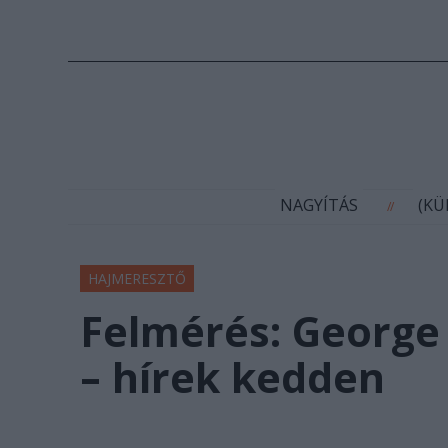
N
NAGYÍTÁS
(K
//
HAJMERESZTŐ
Felmérés: George
– hírek kedden