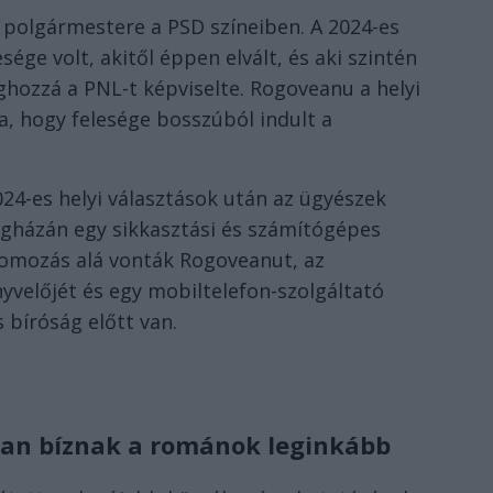
polgármestere a PSD színeiben. A 2024-es
sége volt, akitől éppen elvált, és aki szintén
hozzá a PNL-t képviselte. Rogoveanu a helyi
a, hogy felesége bosszúból indult a
4-es helyi választások után az ügyészek
égházán egy sikkasztási és számítógépes
yomozás alá vonták Rogoveanut, az
yvelőjét és egy mobiltelefon-szolgáltató
s bíróság előtt van.
ban bíznak a románok leginkább