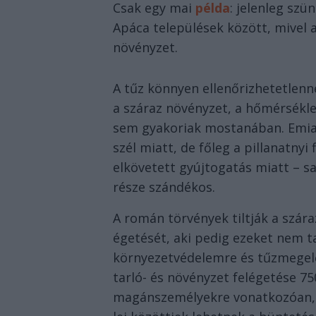
Csak egy mai
példa
: jelenleg szü
Apáca települések között, mivel 
növényzet.
A tűz könnyen ellenőrizhetetlenn
a száraz növényzet, a hőmérsékl
sem gyakoriak mostanában. Emia
szél miatt, de főleg a pillanatny
elkövetett gyújtogatás miatt – s
része szándékos.
A román törvények tiltják a szára
égetését, aki pedig ezeket nem t
környezetvédelemre és tűzmegelő
tarló- és növényzet felégetése 75
magánszemélyekre vonatkozóan, j