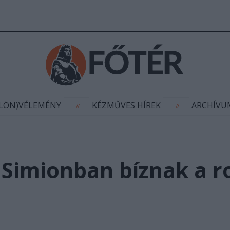
AGYÍTÁS
(KÜLÖN)VÉLEMÉNY
KÉZMŰVES HÍR
//
//
ÜLÖN)VÉLEMÉNY
KÉZMŰVES HÍREK
ARCHÍV
//
//
 Simionban bíznak a 