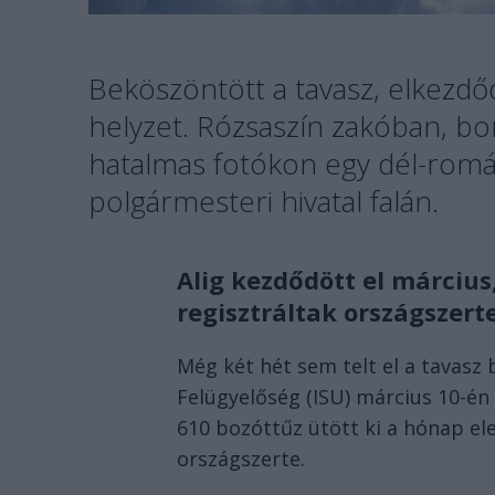
Beköszöntött a tavasz, elkezdőd
helyzet. Rózsaszín zakóban, bo
hatalmas fotókon egy dél-románi
polgármesteri hivatal falán.
Alig kezdődött el március
regisztráltak országszert
Még két hét sem telt el a tavasz
Felügyelőség (ISU) március 10-én 
610 bozóttűz ütött ki a hónap ele
országszerte.