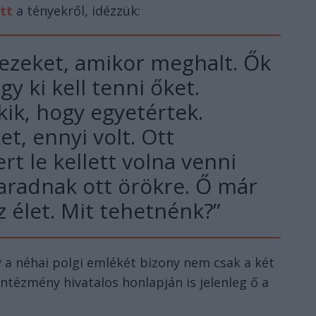
tt
a tényekről, idézzük:
 ezeket, amikor meghalt. Ők
ogy ki kell tenni őket.
k, hogy egyetértek.
et, ennyi volt. Ott
t le kellett volna venni
radnak ott örökre. Ő már
az élet. Mit tehetnénk?”
y a néhai polgi emlékét bizony nem csak a két
ntézmény hivatalos honlapján is jelenleg ő a