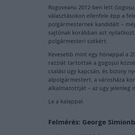
Rogoveanu 2012-ben lett Gogoșu 
választásokon ellenfele épp a fele
polgármesternek kandidált – még
sajtónak korábban azt nyilatkozt
polgármesteri székért.
Kevesebb mint egy hónappal a 202
razziát tartottak a gogoșui közs
csalási ügy kapcsán, és bizony n
alpolgármestert, a városháza kön
alkalmazottját – az ügy jelenleg i
Le a kalappal.
Felmérés: George Simion