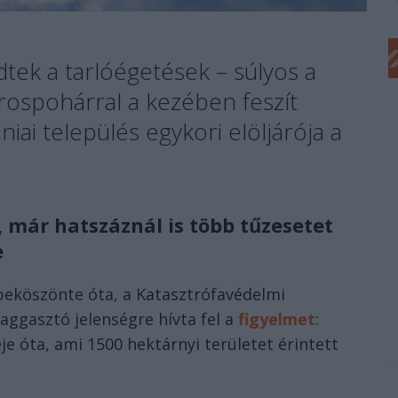
tek a tarlóégetések – súlyos a
rospohárral a kezében feszít
ai település egykori elöljárója a
, már hatszáznál is több tűzesetet
e
 beköszönte óta, a Katasztrófavédelmi
aggasztó jelenségre hívta fel a
figyelmet
:
je óta, ami 1500 hektárnyi területet érintett