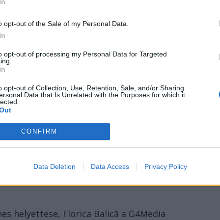
In
lmas képe függ egy dél-romániai
o opt-out of the Sale of my Personal Data.
lán…
In
to opt-out of processing my Personal Data for Targeted
g polgármesteri hivatala valószínűleg nem
ing.
In
nútlan járókelőnek. Egyszerű épület, hivatal,
ogy a községnek volt egy polgármestere: Jean
o opt-out of Collection, Use, Retention, Sale, and/or Sharing
ersonal Data that Is Unrelated with the Purposes for which it
 míg élt, és el nem hunyt 2025-ben
lected.
Out
vig koptatta a polgiszéket Gogoșun.
CONFIRM
bekeretezett fotón van kiállítva jelenleg a
ig rózsaszín zakóban feszítve, egy pohár
ó polgi, mondhatnánk, de hát a hivatal
Data Deletion
Data Access
Privacy Policy
kor kitalálták, hogy a megboldogult elöljárót
nes helyettese, Florica Balică a G4Media