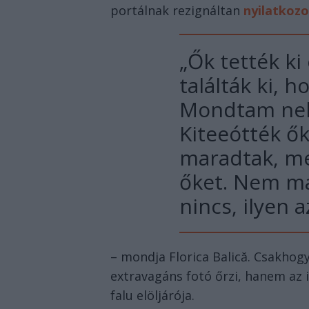
portálnak rezignáltan
nyilatkozo
„Ők tették ki
találták ki, h
Mondtam neki
Kiteeótték ők
maradtak, mer
őket. Nem ma
nincs, ilyen 
– mondja Florica Balică. Csakhog
extravagáns fotó őrzi, hanem az i
falu elöljárója.