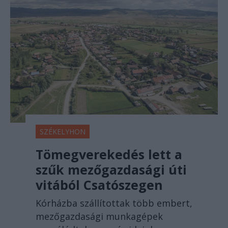
SZÉKELYHON
Tömegverekedés lett a
szűk mezőgazdasági úti
vitából Csatószegen
Kórházba szállítottak több embert,
mezőgazdasági munkagépek