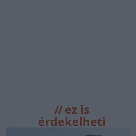
//
ez is
érdekelheti