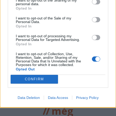
megfenyegették Majkát,
I want to opt-out of the Sharing of my
personal data.
elmarad a
Opted In
sepsiszentgyörgyi
I want to opt-out of the Sale of my
Personal Data.
koncertje
Opted In
Életveszélyes fenyegetést kapott
I want to opt-out of processing my
Personal Data for Targeted Advertising.
Majka, ezért elmarad a
Opted In
sepsiszentgyörgyi koncertje. Az előadó
közösségi oldalán azt írta,
I want to opt-out of Collection, Use,
Retention, Sale, and/or Sharing of my
ismeretlenek azt is tudják, hol
Personal Data that Is Unrelated with the
Purposes for which it was collected.
szállnának meg, kik biztosítanák a
Opted Out
rendezvényt és milyen útvonalon
CONFIRM
közlekednének Erdélyben.
Data Deletion
Data Access
Privacy Policy
//
még