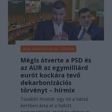
2026. AUGUSZTUS 05., SZERDA
Mégis átverte a PSD és
az AUR az egymilliárd
eurót kockára tevő
dekarbonizációs
törvényt – hírmix
További híreink: egy nő a hátsó
kertben ásta el a halott