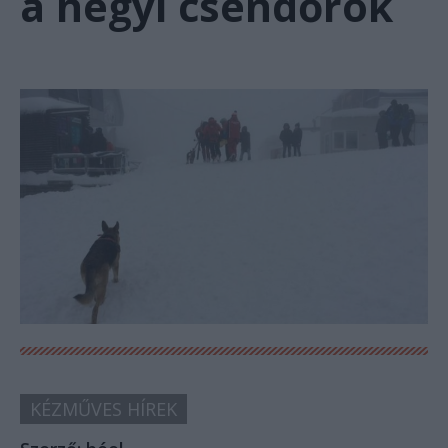
a hegyi csendőrök
KÉZMŰVES HÍREK