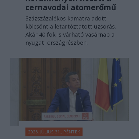
cernavodai atomerőmű
Százszázalékos kamatra adott
kölcsönt a letartóztatott uzsorás.
Akár 40 fok is várható vasárnap a
nyugati országrészben.
2026. JÚLIUS 31., PÉNTEK