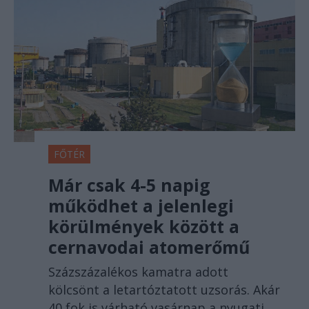
FŐTÉR
Már csak 4-5 napig
működhet a jelenlegi
körülmények között a
cernavodai atomerőmű
Százszázalékos kamatra adott
kölcsönt a letartóztatott uzsorás. Akár
40 fok is várható vasárnap a nyugati