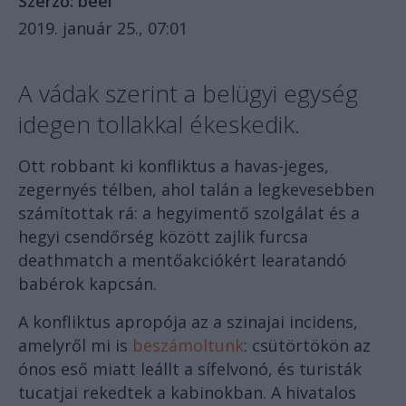
Szerző:
béel
2019. január 25., 07:01
A vádak szerint a belügyi egység
idegen tollakkal ékeskedik.
Ott robbant ki konfliktus a havas-jeges,
zegernyés télben, ahol talán a legkevesebben
számítottak rá: a hegyimentő szolgálat és a
hegyi csendőrség között zajlik furcsa
deathmatch a mentőakciókért learatandó
babérok kapcsán.
A konfliktus apropója az a szinajai incidens,
amelyről mi is
beszámoltunk
: csütörtökön az
ónos eső miatt leállt a sífelvonó, és turisták
tucatjai rekedtek a kabinokban. A hivatalos