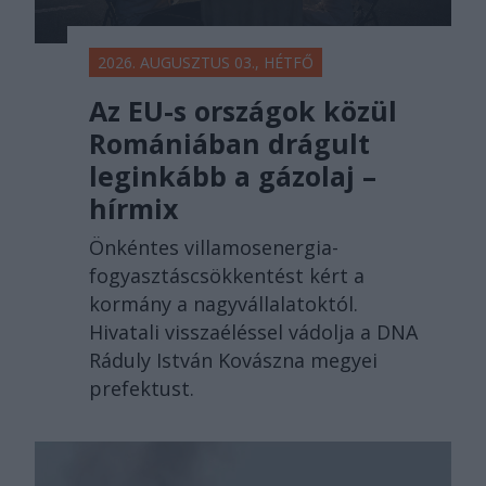
2026. AUGUSZTUS 03., HÉTFŐ
Az EU-s országok közül
Romániában drágult
leginkább a gázolaj –
hírmix
Önkéntes villamosenergia-
fogyasztáscsökkentést kért a
kormány a nagyvállalatoktól.
Hivatali visszaéléssel vádolja a DNA
Ráduly István Kovászna megyei
prefektust.