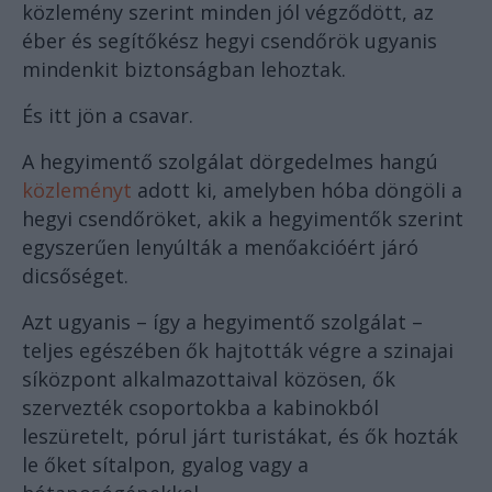
közlemény szerint minden jól végződött, az
éber és segítőkész hegyi csendőrök ugyanis
mindenkit biztonságban lehoztak.
És itt jön a csavar.
A hegyimentő szolgálat dörgedelmes hangú
közleményt
adott ki, amelyben hóba döngöli a
hegyi csendőröket, akik a hegyimentők szerint
egyszerűen lenyúlták a menőakcióért járó
dicsőséget.
Azt ugyanis – így a hegyimentő szolgálat –
teljes egészében ők hajtották végre a szinajai
síközpont alkalmazottaival közösen, ők
szervezték csoportokba a kabinokból
leszüretelt, pórul járt turistákat, és ők hozták
le őket sítalpon, gyalog vagy a