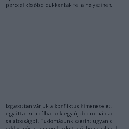
perccel később bukkantak fel a helyszínen.
Izgatottan várjuk a konfliktus kimenetelét,
egyúttal kipipálhatunk egy újabb romániai
sajátosságot. Tudomásunk szerint ugyanis
eddig még nemigen fordult elő, hogy valahol