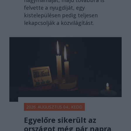
nagymamáját, majd továbbra is
felvette a nyugdíját, egy
kistelepülésen pedig teljesen
lekapcsolják a közvilágítást.
2026. AUGUSZTUS 04., KEDD
Egyelőre sikerült az
országot még pár napra