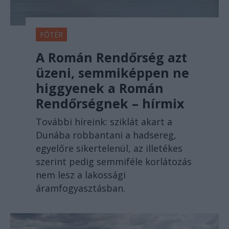
FŐTÉR
A Román Rendőrség azt
üzeni, semmiképpen ne
higgyenek a Román
Rendőrségnek – hírmix
További híreink: sziklát akart a
Dunába robbantani a hadsereg,
egyelőre sikertelenül, az illetékes
szerint pedig semmiféle korlátozás
nem lesz a lakossági
áramfogyasztásban.