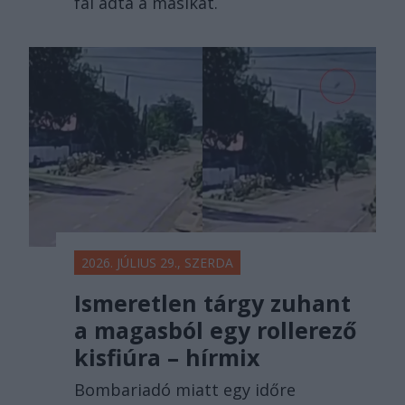
fal adta a másikat.
2026. JÚLIUS 29., SZERDA
Ismeretlen tárgy zuhant
a magasból egy rollerező
kisfiúra – hírmix
Bombariadó miatt egy időre