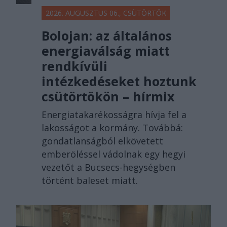
2026. AUGUSZTUS 06., CSÜTÖRTÖK
Bolojan: az általános
energiaválság miatt
rendkívüli
intézkedéseket hoztunk
csütörtökön – hírmix
Energiatakarékosságra hívja fel a
lakosságot a kormány. Továbbá:
gondatlanságból elkövetett
emberöléssel vádolnak egy hegyi
vezetőt a Bucsecs-hegységben
történt baleset miatt.