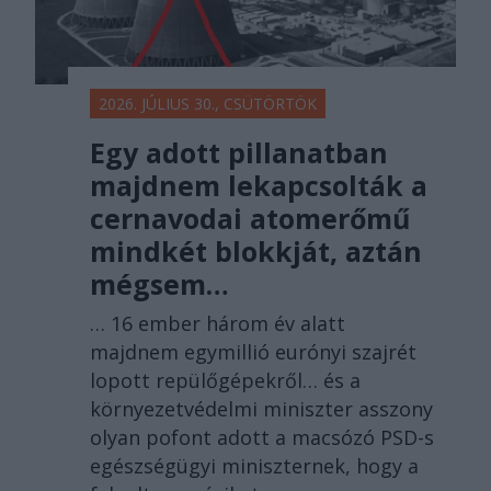
2026. JÚLIUS 30., CSÜTÖRTÖK
Egy adott pillanatban
majdnem lekapcsolták a
cernavodai atomerőmű
mindkét blokkját, aztán
mégsem…
… 16 ember három év alatt
majdnem egymillió eurónyi szajrét
lopott repülőgépekről… és a
környezetvédelmi miniszter asszony
olyan pofont adott a macsózó PSD-s
egészségügyi miniszternek, hogy a