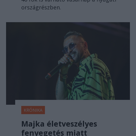
országrészben.
KRÓNIKA
Majka életveszélyes
fenyegetés miatt