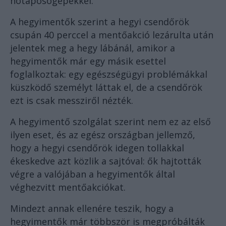
hótaposógépekkel.
A hegyimentők szerint a hegyi csendőrök
csupán 40 perccel a mentőakció lezárulta után
jelentek meg a hegy lábánál, amikor a
hegyimentők már egy másik esettel
foglalkoztak: egy egészségügyi problémákkal
küszködő személyt láttak el, de a csendőrök
ezt is csak messziről nézték.
A hegyimentő szolgálat szerint nem ez az első
ilyen eset, és az egész országban jellemző,
hogy a hegyi csendőrök idegen tollakkal
ékeskedve azt közlik a sajtóval: ők hajtották
végre a valójában a hegyimentők által
véghezvitt mentőakciókat.
Mindezt annak ellenére teszik, hogy a
hegyimentők már többször is megpróbálták