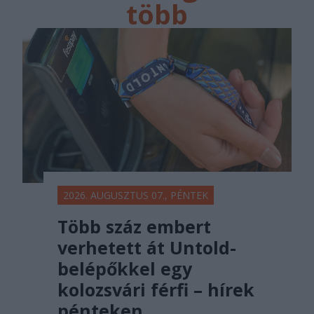
több
főtér.ro
2026. AUGUSZTUS 07., PÉNTEK
Több száz embert
verhetett át Untold-
belépőkkel egy
kolozsvári férfi – hírek
pénteken