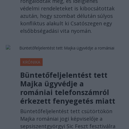
rongálódtak meg, és ideiglenes
védelmi rendeleteket is kibocsátottak
azután, hogy szombat délután súlyos
konfliktus alakult ki Csatószegen egy
elsőbbségadási vita nyomán.
KRÓNIKA
Büntetőfeljelentést tett
Majka ügyvédje a
romániai telefonszámról
érkezett fenyegetés miatt
Büntetőfeljelentést tett csütörtökön
Majka romániai jogi képviselője a
sepsiszentgyörgyi Sic Feszt fesztiválra