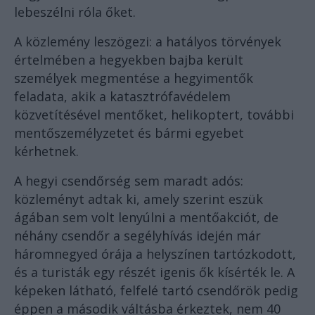
lebeszélni róla őket.
A közlemény leszögezi: a hatályos törvények
értelmében a hegyekben bajba került
személyek megmentése a hegyimentők
feladata, akik a katasztrófavédelem
közvetítésével mentőket, helikoptert, további
mentőszemélyzetet és bármi egyebet
kérhetnek.
A hegyi csendőrség sem maradt adós:
közleményt adtak ki, amely szerint eszük
ágában sem volt lenyúlni a mentőakciót, de
néhány csendőr a segélyhívás idején már
háromnegyed órája a helyszínen tartózkodott,
és a turisták egy részét igenis ők kísérték le. A
képeken látható, felfelé tartó csendőrök pedig
éppen a második váltásba érkeztek, nem 40