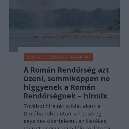
2026. AUGUSZTUS 02., VASÁRNAP
A Román Rendőrség azt
üzeni, semmiképpen ne
higgyenek a Román
Rendőrségnek – hírmix
További híreink: sziklát akart a
Dunába robbantani a hadsereg,
egyelőre sikertelenül, az illetékes
szerint pedig semmiféle korlátozás