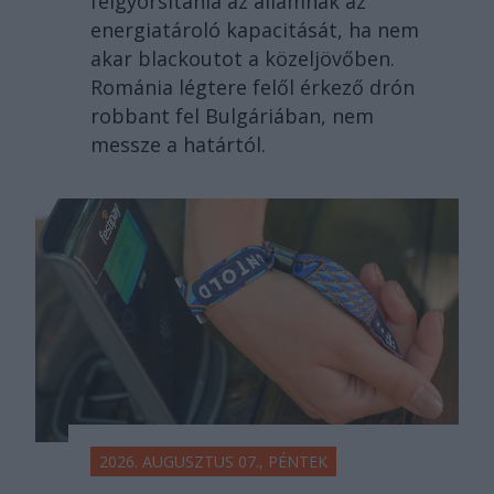
felgyorsítania az államnak az
energiatároló kapacitását, ha nem
akar blackoutot a közeljövőben.
Románia légtere felől érkező drón
robbant fel Bulgáriában, nem
messze a határtól.
2026. AUGUSZTUS 07., PÉNTEK