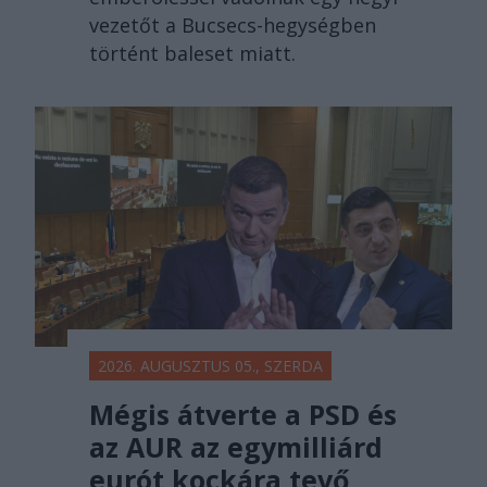
vezetőt a Bucsecs-hegységben
történt baleset miatt.
2026. AUGUSZTUS 05., SZERDA
Mégis átverte a PSD és
az AUR az egymilliárd
eurót kockára tevő