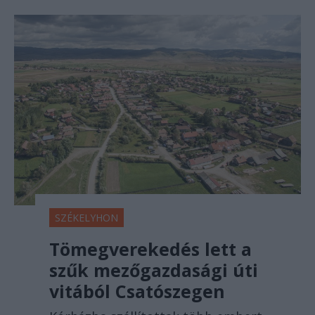
SZÉKELYHON
Tömegverekedés lett a
szűk mezőgazdasági úti
vitából Csatószegen