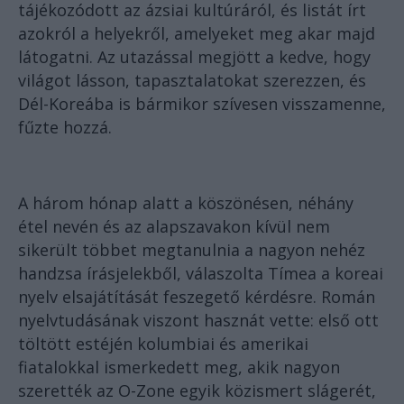
tájékozódott az ázsiai kultúráról, és listát írt
azokról a helyekről, amelyeket meg akar majd
látogatni. Az utazással megjött a kedve, hogy
világot lásson, tapasztalatokat szerezzen, és
Dél-Koreába is bármikor szívesen visszamenne,
fűzte hozzá.
A három hónap alatt a köszönésen, néhány
étel nevén és az alapszavakon kívül nem
sikerült többet megtanulnia a nagyon nehéz
handzsa írásjelekből, válaszolta Tímea a koreai
nyelv elsajátítását feszegető kérdésre. Román
nyelvtudásának viszont hasznát vette: első ott
töltött estéjén kolumbiai és amerikai
fiatalokkal ismerkedett meg, akik nagyon
szerették az O-Zone egyik közismert slágerét,