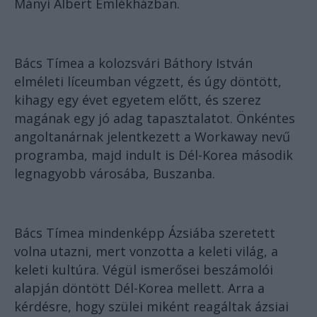
Mányi Albert Emlékházban.
Bács Tímea a kolozsvári Báthory István
elméleti líceumban végzett, és úgy döntött,
kihagy egy évet egyetem előtt, és szerez
magának egy jó adag tapasztalatot. Önkéntes
angoltanárnak jelentkezett a Workaway nevű
programba, majd indult is Dél-Korea második
legnagyobb városába, Buszanba.
Bács Tímea mindenképp Ázsiába szeretett
volna utazni, mert vonzotta a keleti világ, a
keleti kultúra. Végül ismerősei beszámolói
alapján döntött Dél-Korea mellett. Arra a
kérdésre, hogy szülei miként reagáltak ázsiai