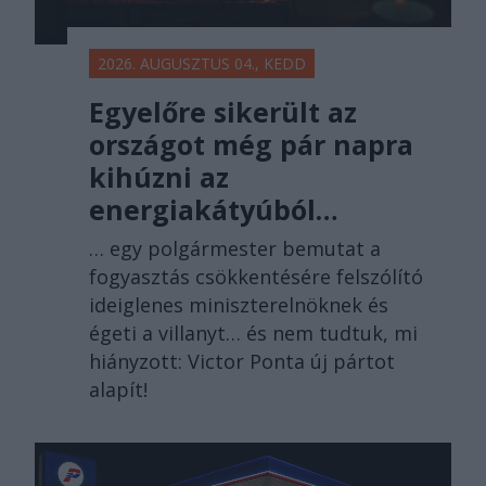
2026. AUGUSZTUS 04., KEDD
Egyelőre sikerült az
országot még pár napra
kihúzni az
energiakátyúból…
… egy polgármester bemutat a
fogyasztás csökkentésére felszólító
ideiglenes miniszterelnöknek és
égeti a villanyt… és nem tudtuk, mi
hiányzott: Victor Ponta új pártot
alapít!