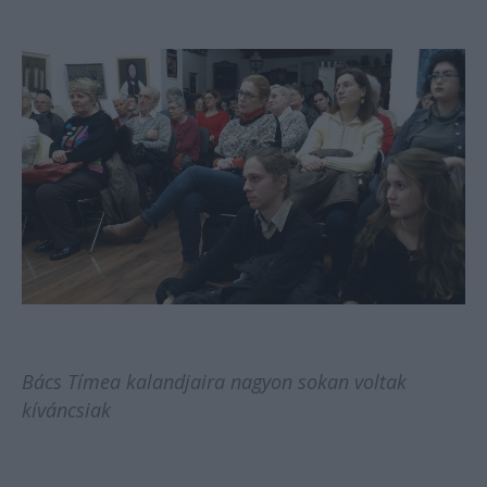
Bács Tímea kalandjaira nagyon sokan voltak
kíváncsiak