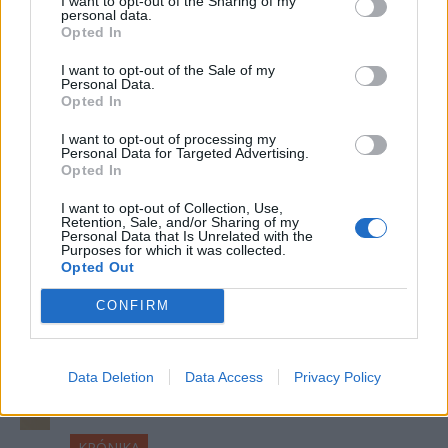
I want to opt-out of the Sharing of my
További híreink: sziklát akart a
personal data.
Opted In
Dunába robbantani a hadsereg,
egyelőre sikertelenül, az illetékes
I want to opt-out of the Sale of my
Personal Data.
szerint pedig semmiféle korlátozás
Opted In
nem lesz a lakossági
I want to opt-out of processing my
áramfogyasztásban.
Personal Data for Targeted Advertising.
Opted In
I want to opt-out of Collection, Use,
Retention, Sale, and/or Sharing of my
Personal Data that Is Unrelated with the
Purposes for which it was collected.
Opted Out
CONFIRM
Data Deletion
Data Access
Privacy Policy
KRÓNIKA