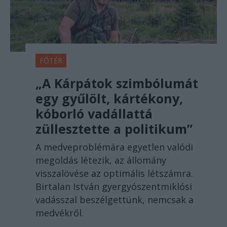
FŐTÉR
„A Kárpátok szimbólumát
egy gyűlölt, kártékony,
kóborló vadállattá
züllesztette a politikum”
A medveproblémára egyetlen valódi
megoldás létezik, az állomány
visszalövése az optimális létszámra.
Birtalan István gyergyószentmiklósi
vadásszal beszélgettünk, nemcsak a
medvékről.