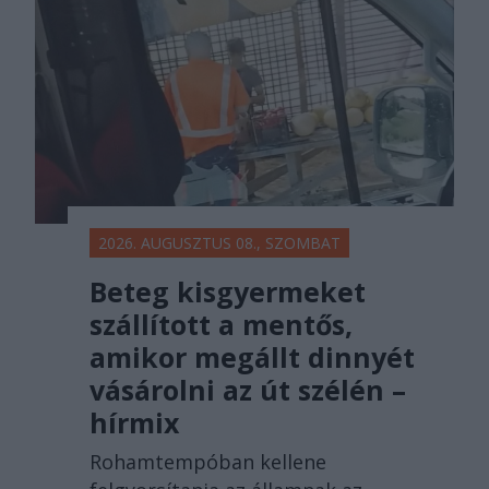
főtér.ro
2026. AUGUSZTUS 08., SZOMBAT
Beteg kisgyermeket
szállított a mentős,
amikor megállt dinnyét
vásárolni az út szélén –
hírmix
Rohamtempóban kellene