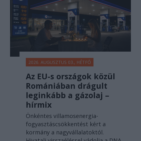
2026. AUGUSZTUS 03., HÉTFŐ
Az EU-s országok közül
Romániában drágult
leginkább a gázolaj –
hírmix
Önkéntes villamosenergia-
fogyasztáscsökkentést kért a
kormány a nagyvállalatoktól.
Hivatali visszaéléssel vádolja a DNA