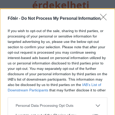
érdekelheti
Főtér -
Do Not Process My Personal Information
If you wish to opt-out of the sale, sharing to third parties, or
processing of your personal or sensitive information for
targeted advertising by us, please use the below opt-out
section to confirm your selection. Please note that after your
opt-out request is processed you may continue seeing
interest-based ads based on personal information utilized by
us or personal information disclosed to third parties prior to
your opt-out. You may separately opt-out of the further
disclosure of your personal information by third parties on the
FŐTÉR
IAB’s list of downstream participants. This information may
A Román Rendőrség azt
also be disclosed by us to third parties on the
IAB’s List of
Downstream Participants
that may further disclose it to other
üzeni, semmiképpen ne
third parties.
higgyenek a Román
Personal Data Processing Opt Outs
Rendőrségnek – hírmix