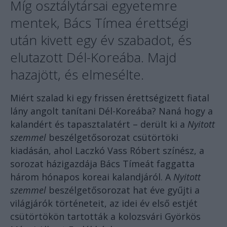
Míg osztálytársai egyetemre
mentek, Bács Tímea érettségi
után kivett egy év szabadot, és
elutazott Dél-Koreába. Majd
hazajött, és elmesélte.
Miért szalad ki egy frissen érettségizett fiatal
lány angolt tanítani Dél-Koreába? Naná hogy a
kalandért és tapasztalatért – derült ki a
Nyitott
szemmel
beszélgetősorozat csütörtöki
kiadásán, ahol Laczkó Vass Róbert színész, a
sorozat házigazdája Bács Tímeát faggatta
három hónapos koreai kalandjáról. A
Nyitott
szemmel
beszélgetősorozat hat éve gyűjti a
világjárók történeteit, az idei év első estjét
csütörtökön tartották a kolozsvári Györkös