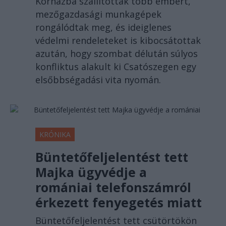
Kórházba szállítottak több embert,
mezőgazdasági munkagépek
rongálódtak meg, és ideiglenes
védelmi rendeleteket is kibocsátottak
azután, hogy szombat délután súlyos
konfliktus alakult ki Csatószegen egy
elsőbbségadási vita nyomán.
KRÓNIKA
Büntetőfeljelentést tett
Majka ügyvédje a
romániai telefonszámról
érkezett fenyegetés miatt
Büntetőfeljelentést tett csütörtökön