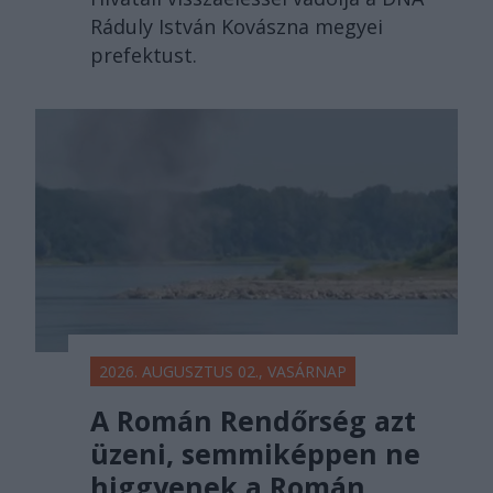
Ráduly István Kovászna megyei
prefektust.
2026. AUGUSZTUS 02., VASÁRNAP
A Román Rendőrség azt
üzeni, semmiképpen ne
higgyenek a Román