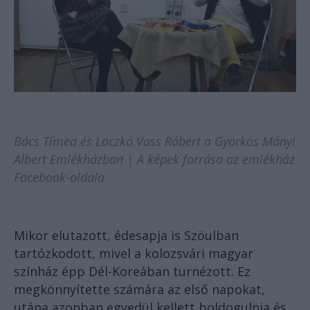
Bács Tímea és Laczkó Vass Róbert a Györkös Mányi
Albert Emlékházban | A képek forrása az emlékház
Facebook-oldala
Mikor elutazott, édesapja is Szöulban
tartózkodott, mivel a kolozsvári magyar
színház épp Dél-Koreában turnézott. Ez
megkönnyítette számára az első napokat,
utána azonban egyedül kellett boldogulnia és