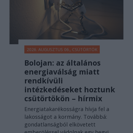
2026. AUGUSZTUS 06., CSÜTÖRTÖK
Bolojan: az általános
energiaválság miatt
rendkívüli
intézkedéseket hoztunk
csütörtökön – hírmix
Energiatakarékosságra hívja fel a
lakosságot a kormány. Továbbá:
gondatlanságból elkövetett
emberöléssel vádolnak egy hegyi