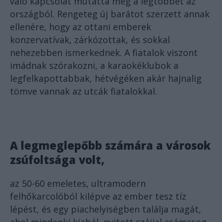
való kapcsolat mutatta meg a legtöbbet az
országból. Rengeteg új barátot szerzett annak
ellenére, hogy az ottani emberek
konzervatívak, zárkózottak, és sokkal
nehezebben ismerkednek. A fiatalok viszont
imádnak szórakozni, a karaokéklubok a
legfelkapottabbak, hétvégéken akár hajnalig
tömve vannak az utcák fiatalokkal.
A legmeglepőbb számára a városok
zsúfoltsága volt,
az 50-60 emeletes, ultramodern
felhőkarcolóból kilépve az ember tesz tíz
lépést, és egy piachelyiségben találja magát,
ahol mindenki kiabál, nyitott szájjal csámcsog,