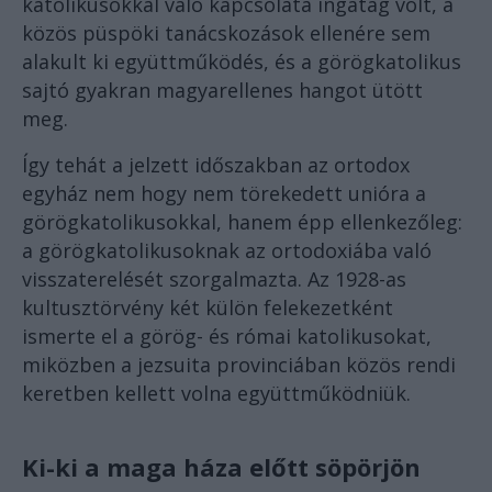
katolikusokkal való kapcsolata ingatag volt, a
közös püspöki tanácskozások ellenére sem
alakult ki együttműködés, és a görögkatolikus
sajtó gyakran magyarellenes hangot ütött
meg.
Így tehát a jelzett időszakban az ortodox
egyház nem hogy nem törekedett unióra a
görögkatolikusokkal, hanem épp ellenkezőleg:
a görögkatolikusoknak az ortodoxiába való
visszaterelését szorgalmazta. Az 1928-as
kultusztörvény két külön felekezetként
ismerte el a görög- és római katolikusokat,
miközben a jezsuita provinciában közös rendi
keretben kellett volna együttműködniük.
Ki-ki a maga háza előtt söpörjön