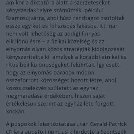
amikor a diktatúra alatt a szerzeteseket
kényszerlakhelyre száműzték, például
Szamosújvárra, ahol húsz rendtagot zsúfoltak
össze egy két és fél szobás lakásba. Itt már
nem volt lehetőség az addigi finnyás
elkülönülésre – a fizikai közelség és az
elnyomás olyan közös stratégiák kidolgozását
kényszerítette ki, amelyek a korábbi etnikai és
rítus béli különbségeket felülírták. Így esett,
hogy az elnyomás paradox módon
összeforrott közösséget hozott létre, ahol
közös cselekvés született az egyház
megmaradása érdekében, hiszen saját
értékelésük szerint az egyház léte forgott
kockán.
A püspökök letartóztatása után Gerald Patrick
O’Hara apostoli nuncius kihirdette a Szentszék