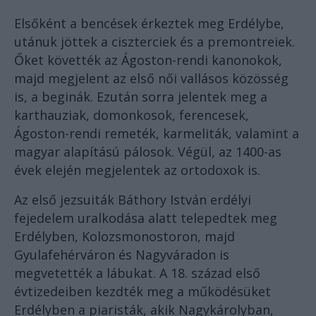
Elsőként a bencések érkeztek meg Erdélybe,
utánuk jöttek a ciszterciek és a premontreiek.
Őket követték az Ágoston-rendi kanonokok,
majd megjelent az első női vallásos közösség
is, a beginák. Ezután sorra jelentek meg a
karthauziak, domonkosok, ferencesek,
Ágoston-rendi remeték, karmeliták, valamint a
magyar alapítású pálosok. Végül, az 1400-as
évek elején megjelentek az ortodoxok is.
Az első jezsuiták Báthory István erdélyi
fejedelem uralkodása alatt telepedtek meg
Erdélyben, Kolozsmonostoron, majd
Gyulafehérváron és Nagyváradon is
megvetették a lábukat. A 18. század első
évtizedeiben kezdték meg a működésüket
Erdélyben a piaristák, akik Nagykárolyban,