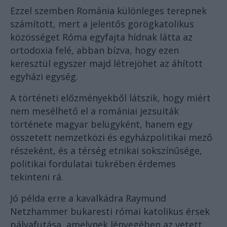
Ezzel szemben Románia különleges terepnek
számított, mert a jelentős görögkatolikus
közösséget Róma egyfajta hídnak látta az
ortodoxia felé, abban bízva, hogy ezen
keresztül egyszer majd létrejöhet az áhított
egyházi egység.
A történeti előzményekből látszik, hogy miért
nem mesélhető el a romániai jezsuiták
története magyar belügyként, hanem egy
összetett nemzetközi és egyházpolitikai mező
részeként, és a térség etnikai sokszínűsége,
politikai fordulatai tükrében érdemes
tekinteni rá.
Jó példa erre a kavalkádra Raymund
Netzhammer bukaresti római katolikus érsek
pályafutása, amelynek lényegében az vetett