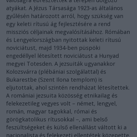
valóságra ébresztették a terepen dolgozó
atyákat. A Jézus Társasága 1923-as általános
gyűlésén határozott arról, hogy szükség van
egy keleti rítusú ág fejlesztésére a rend
missziós céljainak megvalósításához. Rómában
és Lengyelországban nyitottak keleti rítusú
noviciátust, majd 1934-ben püspöki
engedéllyel létesített noviciátust a Hunyad
megyei Totesden. A jezsuiták ugyanakkor
Kolozsvárra (plébániai szolgálattal) és
Bukarestbe (Szent Ilona templom) is
eljutottak, ahol szintén rendházat létesítettek.
A romániai jezsuita közösség etnikailag és
felekezetileg vegyes volt – német, lengyel,
román, magyar tagokkal, római és
görögkatolikus rítusokkal –, ami belső
feszültségeket és külső ellenállást váltott ki a
nacionalista és felekezeti ellentétek közepette.