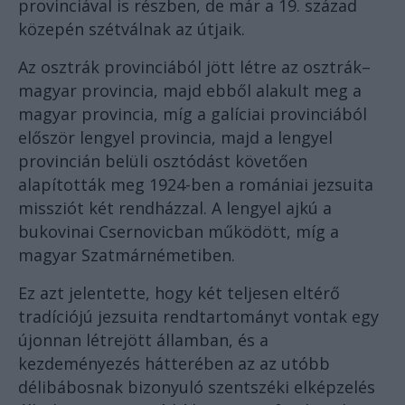
provinciával is részben, de már a 19. század
közepén szétválnak az útjaik.
Az osztrák provinciából jött létre az osztrák–
magyar provincia, majd ebből alakult meg a
magyar provincia, míg a galíciai provinciából
először lengyel provincia, majd a lengyel
provincián belüli osztódást követően
alapították meg 1924-ben a romániai jezsuita
missziót két rendházzal. A lengyel ajkú a
bukovinai Csernovicban működött, míg a
magyar Szatmárnémetiben.
Ez azt jelentette, hogy két teljesen eltérő
tradíciójú jezsuita rendtartományt vontak egy
újonnan létrejött államban, és a
kezdeményezés hátterében az az utóbb
délibábosnak bizonyuló szentszéki elképzelés