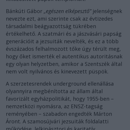
Bánkúti Gábor
„egészen elképesztő”
jelenségnek
nevezte ezt, ami szerinte csak az évtizedes
társadalmi beágyazottság tükrében
értékelhető. A szatmári és a jászvásári papság
generációit a jezsuiták nevelték, és ez a több
évszázados felhalmozott tőke úgy térült meg,
hogy őket ismerték el autentikus autoritásnak
egy olyan helyzetben, amikor a Szentszék által
nem volt nyilvános és kinevezett püspök.
A szerzetesrendek underground ellenállása
olyannyira megbénította az állam által
favorizált egyházpolitikát, hogy 1955-ben –
nemzetközi nyomásra, az ENSZ-tagság
reményében – szabadon engedték Márton
Áront. A szamosújvári jezsuiták földalatti
működése, lelkipásztori és karitatív