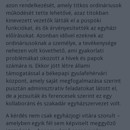
azon rendelkezését, amely titkos ordináriusok
működését tette lehetővé, azaz titokban
kinevezett vezetők látták el a püspöki
funkciókat, és ők érvényesítették az egyházi
előírásokat. Azonban idővel ezeknek az
ordináriusoknak a személye, a tevékenysége
nehezen volt követhető, ami gyakorlati
problémákat okozott a hívek és papok
számára is. Ekkor jött létre állami
támogatással a békepapi gyulafehérvári
központ, amely saját megfogalmazása szerint
pusztán adminisztratív feladatokat látott el,
de a jezsuiták és ferencesek szerint ez egy
kollaboráns és szakadár egyházszervezet volt.
A kérdés nem csak egyházjogi vitára szorult –
amelyben egyik fél sem képviselt meggyőző