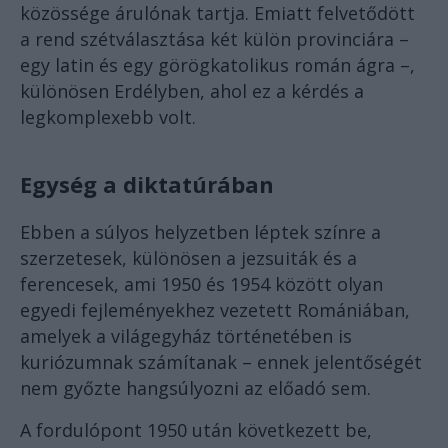
közössége árulónak tartja. Emiatt felvetődött
a rend szétválasztása két külön provinciára –
egy latin és egy görögkatolikus román ágra –,
különösen Erdélyben, ahol ez a kérdés a
legkomplexebb volt.
Egység a diktatúrában
Ebben a súlyos helyzetben léptek színre a
szerzetesek, különösen a jezsuiták és a
ferencesek, ami 1950 és 1954 között olyan
egyedi fejleményekhez vezetett Romániában,
amelyek a világegyház történetében is
kuriózumnak számítanak – ennek jelentőségét
nem győzte hangsúlyozni az előadó sem.
A fordulópont 1950 után következett be,