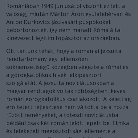
Romániában 1949 júniusától viszont ez lett a
valóság, miután Márton Áron gyulafehérvári és
Anton Durkovics jászvásári püspököket
bebörtönözték, így nem maradt Róma által
kinevezett legitim főpásztor az országban.
Ott tartunk tehát, hogy a romániai jezsuita
rendtartomány egy jellemzően
soknemzetiségű közegben végezte a római és
a görögkatolikus hívek lelkipásztori
szolgálatát. A jezsuita noviciátusokban a
magyar rendtagok voltak többségben, kevés
román görögkatolikus csatlakozott. A keleti ág
erőltetett fejlesztése nem váltotta be a hozzá
fűzött reményeket, a totesdi noviciátusba
például csak két román jelölt lépett be. Etnikai
és felekezeti megosztottság jellemezte a