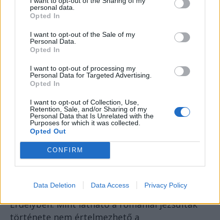
I want to opt-out of the Sharing of my
personal data.
kezdtek új életet jezsuita szerzetesként.
Opted In
A kezdeményezést sokan bizalmatlanul
I want to opt-out of the Sale of my
Personal Data.
fogadták, különösen a magyar katolikus
Opted In
vezetők, akik féltették a helyi egyházi és
nemzeti érdekeket. Majláth Gusztáv erdélyi
I want to opt-out of processing my
Personal Data for Targeted Advertising.
püspök például kifejezetten veszélyesnek
Opted In
tartotta, hogy a rend keleti ágat fejleszt, mert
I want to opt-out of Collection, Use,
úgy látta: az etnikai és felekezeti feszültségek
Retention, Sale, and/or Sharing of my
Personal Data that Is Unrelated with the
közepette ez könnyen konfliktusforrássá
Purposes for which it was collected.
válhat.
Opted Out
CONFIRM
A két világháború közötti Nagy-Románia vallási
és etnikai összetétele rendkívül sokszínű volt,
az ortodox többség mellett jelentős görög- és
Data Deletion
Data Access
Privacy Policy
római katolikus kisebbséggel, főként
Erdélyben. Mint látható a romániai jezsuiták
története nem értelmezhető a