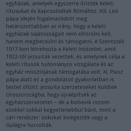
egyházak, amelyek egyszerre őrizték keleti
rítusukat és kapcsolódtak Rómához. XIII. Leó
pápa idején fogalmazódott meg
határozottabban az irány, hogy a keleti
egyházak sajátosságait nem eltörölni kell,
hanem megbecsülni és támogatni. A Szentszék
1917-ben létrehozta a Keleti Intézetet, amit
1922-től jezsuiták vezettek, és amelynek célja a
keleti rítusok tudományos vizsgálata és az
egyház missziójának támogatása volt. XI. Piusz
pápa alatt ez a gondolatot gyakorlatban is
testet öltött: jezsuita szerzeteseket küldtek
Oroszországba, hogy újraépítsék az
egyházszervezetet – de a bolsevik rezsim
ezekkel sokkal kegyetlenebbül bánt, mint a
cári rendszer: sokukat kivégezték vagy a
Gulágra hurcolták.