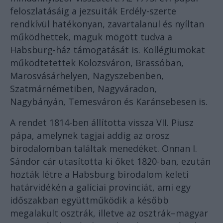
feloszlatásáig a jezsuiták Erdély-szerte
rendkívül hatékonyan, zavartalanul és nyíltan
működhettek, maguk mögött tudva a
Habsburg-ház támogatását is. Kollégiumokat
működtetettek Kolozsváron, Brassóban,
Marosvásárhelyen, Nagyszebenben,
Szatmárnémetiben, Nagyváradon,
Nagybányán, Temesváron és Karánsebesen is.
A rendet 1814-ben állította vissza VII. Piusz
pápa, amelynek tagjai addig az orosz
birodalomban találtak menedéket. Onnan I.
Sándor cár utasította ki őket 1820-ban, ezután
hozták létre a Habsburg birodalom keleti
határvidékén a galíciai provinciát, ami egy
időszakban együttműködik a később
megalakult osztrák, illetve az osztrák–magyar