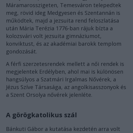
Máramarosszigeten, Temesváron telepedtek
meg, rövid ideg Medgyesen és Szentannán is
működtek, majd a jezsuita rend feloszlatása
után Mária Terézia 1776-ban rájuk bízta a
kolozsvári volt jezsuita gimnáziumot,
konviktust, és az akadémiai barokk templom
gondozását.
A férfi szerzetesrendek mellett a női rendek is
megjelentek Erdélyben, ahol mai is különösen
hangsúlyos a Szatmári Irgalmas Nővérek, a
Jézus Szíve Társasága, az angolkisasszonyok és
a Szent Orsolya nővérek jelenléte.
A görögkatolikus szál
Bánkuti Gábor a kutatása kezdetén arra volt