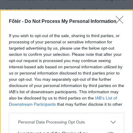
Mivel a cél az volt, hogy a rendben bevonjanak
román ajkú, keleti rítusú, azaz görögkatolikus
Főtér -
Do Not Process My Personal Information
tagokat is, hogy azok hatékonyan
szolgálhassanak a helyi közegben, ezért
If you wish to opt-out of the sale, sharing to third parties, or
áthelyezték a rendképzést Szatmárnémetiből
processing of your personal or sensitive information for
targeted advertising by us, please use the below opt-out
a román többségű Totesdre. A romániai
section to confirm your selection. Please note that after your
jezsuita misszió végül 1924-ben jött létre, két
opt-out request is processed you may continue seeing
rendházzal: Szatmárnémetiben és
interest-based ads based on personal information utilized by
Csernovicban.
us or personal information disclosed to third parties prior to
your opt-out. You may separately opt-out of the further
Az első román ajkú szerzetes, Cornel Chira
disclosure of your personal information by third parties on the
1927-ben lépett be a jezsuita rendbe, a
IAB’s list of downstream participants. This information may
also be disclosed by us to third parties on the
IAB’s List of
szatmárnémeti noviciátusba. A rend
Downstream Participants
that may further disclose it to other
megengedte, hogy már felszentelt,
third parties.
cölibátusban élő görögkatolikus papok is
Personal Data Processing Opt Outs
csatlakozhassanak, így voltak olyan papok,
akik akár évtizedes lelkipásztori múlttal