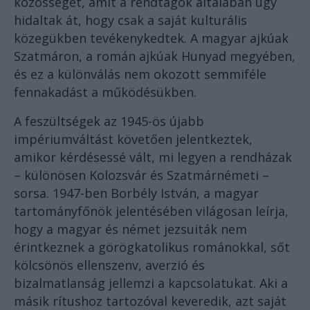
közösséget, amit a rendtagok általában úgy
hidaltak át, hogy csak a saját kulturális
közegükben tevékenykedtek. A magyar ajkúak
Szatmáron, a román ajkúak Hunyad megyében,
és ez a különválás nem okozott semmiféle
fennakadást a működésükben.
A feszültségek az 1945-ös újabb
impériumváltást követően jelentkeztek,
amikor kérdésessé vált, mi legyen a rendházak
– különösen Kolozsvár és Szatmárnémeti –
sorsa. 1947-ben Borbély István, a magyar
tartományfőnök jelentésében világosan leírja,
hogy a magyar és német jezsuiták nem
érintkeznek a görögkatolikus románokkal, sőt
kölcsönös ellenszenv, averzió és
bizalmatlanság jellemzi a kapcsolatukat. Aki a
másik rítushoz tartozóval keveredik, azt saját