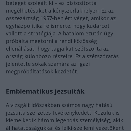
beteget szolgált ki – ez biztosította
megélhetésüket a kényszerlakhelyen. Ez az
összezártság 1957-ben ért véget, amikor az
egyházpolitika felismerte, hogy kudarcot
vallott a stratégiája. A hatalom ezután úgy
próbálta megtörni a rendi közösség
ellenállását, hogy tagjaikat szétszórta az
ország különböző részeire. Ez a szétszóratás
jelentette sokak számára az igazi
megpróbáltatások kezdetét.
Emblematikus jezsuiták
A vizsgált időszakban számos nagy hatású
jezsuita szerzetes tevékenykedett. Közülük is
kiemelkedik három legendás személyiség, akik
állhatatosságukkal és lelki-szellemi vezetőként