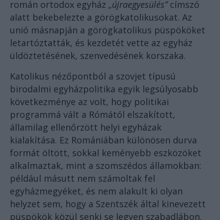
román ortodox egyház
„újraegyesülés”
címszó
alatt bekebelezte a görögkatolikusokat. Az
unió másnapján a görögkatolikus püspököket
letartóztatták, és kezdetét vette az egyház
üldöztetésének, szenvedésének korszaka.
Katolikus nézőpontból a szovjet típusú
birodalmi egyházpolitika egyik legsúlyosabb
következménye az volt, hogy politikai
programmá vált a Rómától elszakított,
államilag ellenőrzött helyi egyházak
kialakítása. Ez Romániában különösen durva
formát öltött, sokkal keményebb eszközöket
alkalmaztak, mint a szomszédos államokban:
például másutt nem számoltak fel
egyházmegyéket, és nem alakult ki olyan
helyzet sem, hogy a Szentszék által kinevezett
püspökök közül senki se legyen szabadlábon.