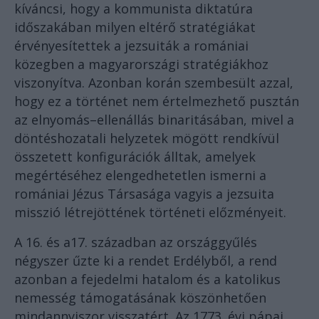
kíváncsi, hogy a kommunista diktatúra
időszakában milyen eltérő stratégiákat
érvényesítettek a jezsuiták a romániai
közegben a magyarországi stratégiákhoz
viszonyítva. Azonban korán szembesült azzal,
hogy ez a történet nem értelmezhető pusztán
az elnyomás–ellenállás binaritásában, mivel a
döntéshozatali helyzetek mögött rendkívül
összetett konfigurációk álltak, amelyek
megértéséhez elengedhetetlen ismerni a
romániai Jézus Társasága vagyis a jezsuita
misszió létrejöttének történeti előzményeit.
A 16. és a17. században az országgyűlés
négyszer űzte ki a rendet Erdélyből, a rend
azonban a fejedelmi hatalom és a katolikus
nemesség támogatásának köszönhetően
mindannyiszor visszatért. Az 1773. évi pápai