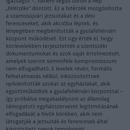
igazságot –, hanem végső soron a nép
„hitérzéke”
döntött. Ez a hitérzék mozgósította
a szamosújvári jezsuitákat és a dési
ferenceseket, akik akcióba léptek, és
lényegében megbénították a gyulafehérvári
központ működését. Ezt úgy érték el, hogy
körlevelekben terjesztették a szentszéki
dokumentumokat és azok saját értelmezését,
amelyek szerint semmiféle kompromisszum
nem elfogadható. E levelek révén, formális
felhatalmazás nélkül, kiközösítettnek
nyilvánították azokat az egyháziakat, akik
együttműködtek a gyulafehérvári központtal –
így próbálva megakadályozni az államilag
támogatott egyházszervezet legitimitásának
elfogadását a hívők körében, akik nem
látogatják a jezsuiták és ferencesek által
kiközösített papok templomait.