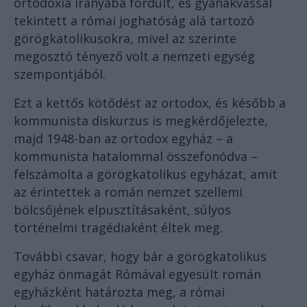
ortodoxia irányába fordult, és gyanakvással
tekintett a római joghatóság alá tartozó
görögkatolikusokra, mivel az szerinte
megosztó tényező volt a nemzeti egység
szempontjából.
Ezt a kettős kötődést az ortodox, és később a
kommunista diskurzus is megkérdőjelezte,
majd 1948-ban az ortodox egyház – a
kommunista hatalommal összefonódva –
felszámolta a görögkatolikus egyházat, amit
az érintettek a román nemzet szellemi
bölcsőjének elpusztításaként, súlyos
történelmi tragédiaként éltek meg.
További csavar, hogy bár a görögkatolikus
egyház önmagát Rómával egyesült román
egyházként határozta meg, a római