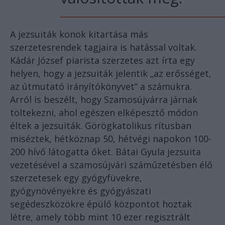
A jezsuiták konok kitartása más
szerzetesrendek tagjaira is hatással voltak.
Kádár József piarista szerzetes azt írta egy
helyen, hogy a jezsuiták jelentik „az erősséget,
az útmutató irányítókönyvet” a számukra.
Arról is beszélt, hogy Szamosújvárra járnak
töltekezni, ahol egészen elképesztő módon
éltek a jezsuiták. Görögkatolikus rítusban
miséztek, hétköznap 50, hétvégi napokon 100-
200 hívő látogatta őket. Bátai Gyula jezsuita
vezetésével a szamosújvári száműzetésben élő
szerzetesek egy gyógyfüvekre,
gyógynövényekre és gyógyászati
segédeszközökre épülő központot hoztak
létre, amely több mint 10 ezer regisztrált