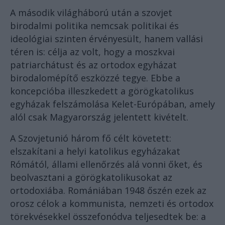
A második világháború után a szovjet
birodalmi politika nemcsak politikai és
ideológiai szinten érvényesült, hanem vallási
téren is: célja az volt, hogy a moszkvai
patriarchátust és az ortodox egyházat
birodalomépítő eszközzé tegye. Ebbe a
koncepcióba illeszkedett a görögkatolikus
egyházak felszámolása Kelet-Európában, amely
alól csak Magyarország jelentett kivételt.
A Szovjetunió három fő célt követett:
elszakítani a helyi katolikus egyházakat
Rómától, állami ellenőrzés alá vonni őket, és
beolvasztani a görögkatolikusokat az
ortodoxiába. Romániában 1948 őszén ezek az
orosz célok a kommunista, nemzeti és ortodox
törekvésekkel összefonódva teljesedtek be: a