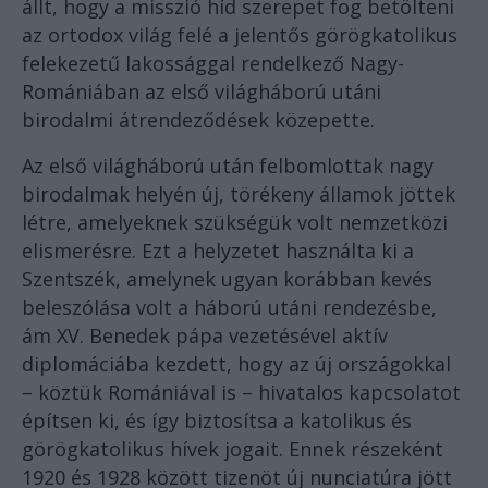
állt, hogy a misszió híd szerepet fog betölteni
az ortodox világ felé a jelentős görögkatolikus
felekezetű lakossággal rendelkező Nagy-
Romániában az első világháború utáni
birodalmi átrendeződések közepette.
Az első világháború után felbomlottak nagy
birodalmak helyén új, törékeny államok jöttek
létre, amelyeknek szükségük volt nemzetközi
elismerésre. Ezt a helyzetet használta ki a
Szentszék, amelynek ugyan korábban kevés
beleszólása volt a háború utáni rendezésbe,
ám XV. Benedek pápa vezetésével aktív
diplomáciába kezdett, hogy az új országokkal
– köztük Romániával is – hivatalos kapcsolatot
építsen ki, és így biztosítsa a katolikus és
görögkatolikus hívek jogait. Ennek részeként
1920 és 1928 között tizenöt új nunciatúra jött