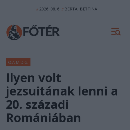
2026. 08. 6.
BERTA, BETTINA
//
//
O.A.M.D.G.
Ilyen volt
jezsuitának lenni a
20. századi
Romániában