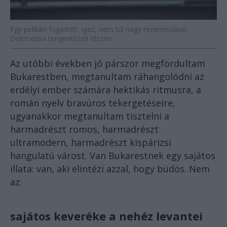
Egy pelikán fogadott, igaz, nem túl nagy reverenciával,
Dobrudzsa tengerközeli részén.
Az utóbbi években jó párszor megfordultam
Bukarestben, megtanultam ráhangolódni az
erdélyi ember számára hektikás ritmusra, a
román nyelv bravúros tekergetéseire,
ugyanakkor megtanultam tisztelni a
harmadrészt romos, harmadrészt
ultramodern, harmadrészt kispárizsi
hangulatú várost. Van Bukarestnek egy sajátos
illata: van, aki elintézi azzal, hogy büdös. Nem
az:
sajátos keveréke a nehéz levantei