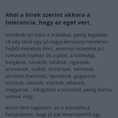
Ahol a hírek szerint akkora a
tolerancia, hogy az eget veri,
mindenki jól kijön a másikkal, pedig legalább
18 nép lakik egy (jó nagy) abrosznyi területen.
Fejből mondom őket, amennyi eszembe jut:
románok (nyilván ők a janik, a többség),
bolgárok, törökök, tatárok, cigányok,
arománok, zsidók, örmények, németek,
ukránok (haholok), lipovánok, gagauzok,
oroszok, olaszok, szerbek, albánok,
magyarok… kifogytam a szuszból, pedig biztos
vannak még.
Aztán nem tagadom, az is piszkálta a
fantáziámat, hogy jó pár évvel ezelőtt egy