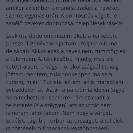
Atmagea. Andalító, bűbájos dallamok kelnek,
amikor az ember kimondja ezeket a neveket
szerre, egymás után. A pontosítás végett: e
zenélő neveket dobrudzsai települések viselik.
Évek óta dúdolom, nézem őket, a térképen,
persze. Tizenévesen jártam utoljára a Duna-
deltában. Akkor ezek a nevek nem zümmögtek
a fülemben. Aztán később mindig másfele
vetett a sors, a vágy: Törökországtól Indiáig
jöttem-mentem, tulajdonképpen ma sem
tudom, miért. Turista lettem, az is maradtam
évtizedeken át. Aztán a pandémia idején (ugye,
nem mehettünk semerre) rám szakadt a
felismerés (s a szégyen): azt az utcát sem
ismerem, ahol lakom. Nem hogy a várost,
Erdélyt, tágabb körben az országot, ahol élek
(a történelem fintorának köszönhetően),