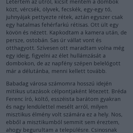
Letértem az útról, kicsit mentem a dombok
közt, vércsék, ölyvek, fecskék, egy-egy tó,
juhnyájak pettyezte rétek, aztán egyszer csak
egy hatalmas fehérfarkú rétisas. Ott ült egy
kövön és nézett. Kapkodtam a kamera után, de
persze, ostobán. Sas úr vállat vont és
otthagyott. Szívesen ott maradtam volna még
egy ideig, figyelni az élet hullámzását a
dombokon, de az napfény szépen belelógott
már a délutánba, menni kellett tovább.
Babadag városa számomra hosszú idején
mitikus utazások célpontjaként létezett. Bréda
Ferenc író, költő, esszéista barátom gyakran
és nagy lendülettel mesélt arról, milyen
misztikus élmény volt számára ez a hely. Nos,
ebből a misztikumból semmit sem éreztem,
ahogy begurultam a településre. Csinosnak