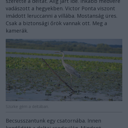
szerette a deltát. Alig járt ide. Inkább medvére
vadászott a hegyekben. Victor Ponta viszont
imádott leruccanni a villába. Mostanság üres.
Csak a biztonsági őrök vannak ott. Meg a
kamerák.
Szürke gém a deltában.
Becsusszantunk egy csatornába. Innen
kezdődött a deltai csodavilág. Mindent