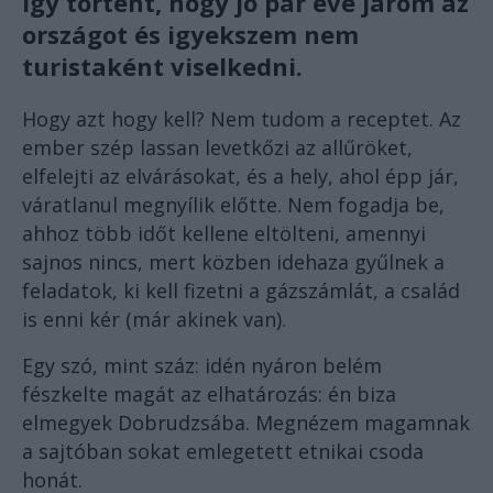
Így történt, hogy jó pár éve járom az
országot és igyekszem nem
turistaként viselkedni.
Hogy azt hogy kell? Nem tudom a receptet. Az
ember szép lassan levetkőzi az allűröket,
elfelejti az elvárásokat, és a hely, ahol épp jár,
váratlanul megnyílik előtte. Nem fogadja be,
ahhoz több időt kellene eltölteni, amennyi
sajnos nincs, mert közben idehaza gyűlnek a
feladatok, ki kell fizetni a gázszámlát, a család
is enni kér (már akinek van).
Egy szó, mint száz: idén nyáron belém
fészkelte magát az elhatározás: én biza
elmegyek Dobrudzsába. Megnézem magamnak
a sajtóban sokat emlegetett etnikai csoda
honát.