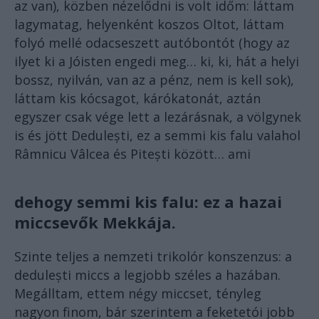
az van), közben nézelődni is volt időm: láttam
lagymatag, helyenként koszos Oltot, láttam
folyó mellé odacseszett autóbontót (hogy az
ilyet ki a Jóisten engedi meg… ki, ki, hát a helyi
bossz, nyilván, van az a pénz, nem is kell sok),
láttam kis kócsagot, kárókatonát, aztán
egyszer csak vége lett a lezárásnak, a völgynek
is és jött Dedulești, ez a semmi kis falu valahol
Râmnicu Vâlcea és Pitești között… ami
dehogy semmi kis falu: ez a hazai
miccsevők Mekkája.
Szinte teljes a nemzeti trikolór konszenzus: a
dedulești miccs a legjobb széles a hazában.
Megálltam, ettem négy miccset, tényleg
nagyon finom, bár szerintem a feketetói jobb