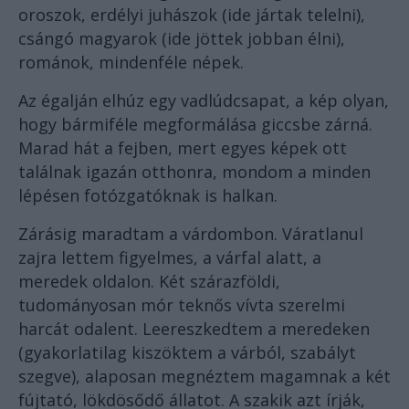
oroszok, erdélyi juhászok (ide jártak telelni),
csángó magyarok (ide jöttek jobban élni),
románok, mindenféle népek.
Az égalján elhúz egy vadlúdcsapat, a kép olyan,
hogy bármiféle megformálása giccsbe zárná.
Marad hát a fejben, mert egyes képek ott
találnak igazán otthonra, mondom a minden
lépésen fotózgatóknak is halkan.
Zárásig maradtam a várdombon. Váratlanul
zajra lettem figyelmes, a várfal alatt, a
meredek oldalon. Két szárazföldi,
tudományosan mór teknős vívta szerelmi
harcát odalent. Leereszkedtem a meredeken
(gyakorlatilag kiszöktem a várból, szabályt
szegve), alaposan megnéztem magamnak a két
fújtató, lökdösődő állatot. A szakik azt írják,