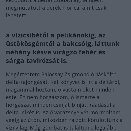
megmutatott a derék Florica, amit csak
lehetett,
a vízicsibétől a pelikánokig, az
üstökösgémtől a bakcsóig, láttunk
néhány késve virágzó fehér és
sárga tavirózsát is.
Megértettem Palocsay Zsigmond óriásköltő
delta-rajongását. Két könyvet is írt a deltáról,
magammal hoztam, olvastam őket minden
este. Én nem horgászom, ő ismerte a
horgászat minden csínját-bínját, ráadásul a
delta lelkét is. Az ő varázsnyelvét mormoltam
végig az úton, miközben rajzott körülöttünk a
vízi világ. Még gombát is találtunk: legalább