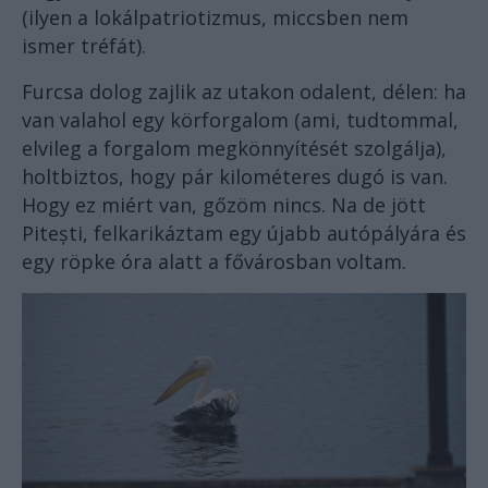
(ilyen a lokálpatriotizmus, miccsben nem
ismer tréfát).
Furcsa dolog zajlik az utakon odalent, délen: ha
van valahol egy körforgalom (ami, tudtommal,
elvileg a forgalom megkönnyítését szolgálja),
holtbiztos, hogy pár kilométeres dugó is van.
Hogy ez miért van, gőzöm nincs. Na de jött
Pitești, felkarikáztam egy újabb autópályára és
egy röpke óra alatt a fővárosban voltam.