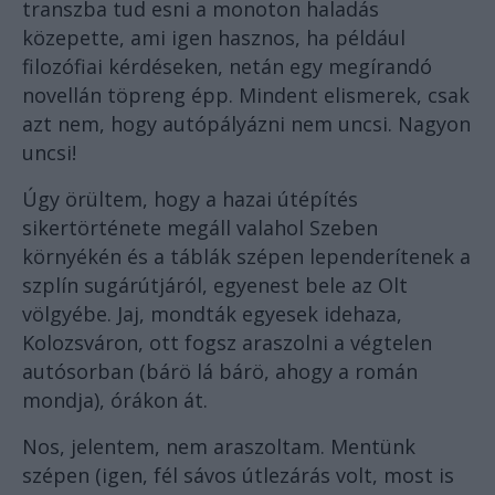
transzba tud esni a monoton haladás
közepette, ami igen hasznos, ha például
filozófiai kérdéseken, netán egy megírandó
novellán töpreng épp. Mindent elismerek, csak
azt nem, hogy autópályázni nem uncsi. Nagyon
uncsi!
Úgy örültem, hogy a hazai útépítés
sikertörténete megáll valahol Szeben
környékén és a táblák szépen lependerítenek a
szplín sugárútjáról, egyenest bele az Olt
völgyébe. Jaj, mondták egyesek idehaza,
Kolozsváron, ott fogsz araszolni a végtelen
autósorban (bárö lá bárö, ahogy a román
mondja), órákon át.
Nos, jelentem, nem araszoltam. Mentünk
szépen (igen, fél sávos útlezárás volt, most is