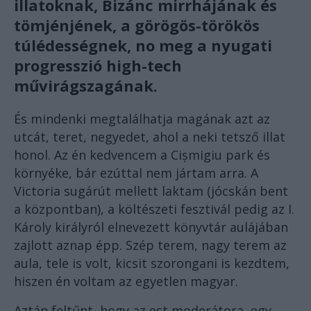
illatoknak, Bizánc mirrhájának és
tömjénjének, a görögös-törökös
túlédességnek, no meg a nyugati
progresszió high-tech
művirágszagának.
És mindenki megtalálhatja magának azt az
utcát, teret, negyedet, ahol a neki tetsző illat
honol. Az én kedvencem a Cișmigiu park és
környéke, bár ezúttal nem jártam arra. A
Victoria sugárút mellett laktam (jócskán bent
a központban), a költészeti fesztivál pedig az I.
Károly királyról elnevezett könyvtár aulájában
zajlott aznap épp. Szép terem, nagy terem az
aula, tele is volt, kicsit szorongani is kezdtem,
hiszen én voltam az egyetlen magyar.
Aztán feltűnt, hogy az est moderátora, egy