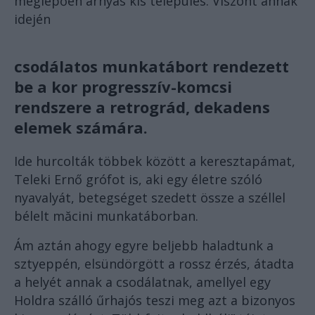
meglepően árnyas kis település. Viszont annak
idején
csodálatos munkatábort rendezett
be a kor progresszív-komcsi
rendszere a retrográd, dekadens
elemek számára.
Ide hurcolták többek között a keresztapámat,
Teleki Ernő grófot is, aki egy életre szóló
nyavalyát, betegséget szedett össze a széllel
bélelt măcini munkatáborban.
Ám aztán ahogy egyre beljebb haladtunk a
sztyeppén, elsündörgött a rossz érzés, átadta
a helyét annak a csodálatnak, amellyel egy
Holdra szálló űrhajós teszi meg azt a bizonyos