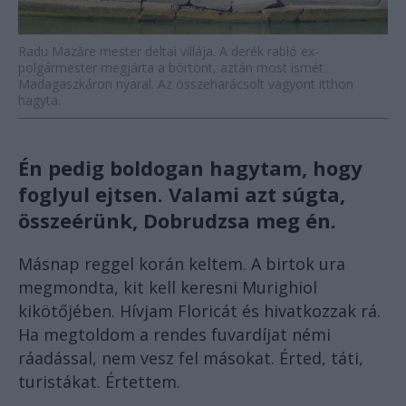
Radu Mazăre mester deltai villája. A derék rabló ex-
polgármester megjárta a börtönt, aztán most ismét
Madagaszkáron nyaral. Az összeharácsolt vagyont itthon
hagyta.
Én pedig boldogan hagytam, hogy
foglyul ejtsen. Valami azt súgta,
összeérünk, Dobrudzsa meg én.
Másnap reggel korán keltem. A birtok ura
megmondta, kit kell keresni Murighiol
kikötőjében. Hívjam Floricát és hivatkozzak rá.
Ha megtoldom a rendes fuvardíjat némi
ráadással, nem vesz fel másokat. Érted, táti,
turistákat. Értettem.