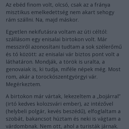
Az ebéd finom volt, olcsó, csak az a fránya
misztikus emelkedettség nem akart sehogy
rám szállni. Na, majd máskor.
Egyetlen nekifutásra voltam az úti céltól:
szállásom egy enisalai birtokon volt. Már
messziről azonosítani tudtam a sok szélerőmű
és tó között: az enisalai vár biztos pont volt a
láthatáron. Mondják, a török is uralta, a
genovaiak is, ki tudja, miféle népek még. Most
rom, akár a torockószentgyörgyi vár.
Megérkeztem.
A birtokon már vártak, lekezeltem a „bojárral”
(irtó kedves kolozsvári ember), az intézővel
(helybeli polgár, kevés beszédű), elfoglaltam a
szobát, bakancsot húztam és neki is vágtam a
várdombnak. Nem ott, ahol a turisták járnak.