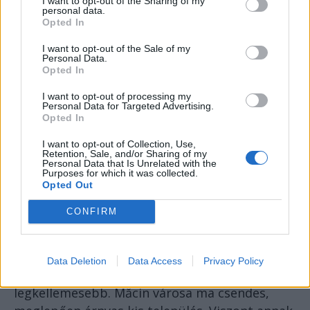
telt idomú, tárogatós módján igencsak tud
I want to opt-out of the Sharing of my
personal data.
marasztalni, ha akar. De Dobrudzsával
Opted In
szemben ezúttal nem volt ellenfél. A másnap
I want to opt-out of the Sale of my
reggel már autóban talált.
Personal Data.
Opted In
Következett egy újabb autópálya: a
I want to opt-out of processing my
Napsztráda, amelyet még a Ceaușescu-rezsim
Personal Data for Targeted Advertising.
idején kezdtek építgetni. Az alföldi autópálya a
Opted In
legunalmasabb, becsületszavamra! Minden, de
I want to opt-out of Collection, Use,
minden lehangolóan lapos. Le is fordultam róla
Retention, Sale, and/or Sharing of my
Personal Data that Is Unrelated with the
idő előtt, hiába sikoltozott a géphölgy, hogy
Purposes for which it was collected.
Opted Out
nem jó, mert amarra rövidebb.
CONFIRM
És nem is tűnt olyan hosszúnak az út, mert
láttam falvakat, dinnyeárust, kóbor ebet,
tócsát, tavat… aztán egyszer csak körbeölelt
Data Deletion
Data Access
Privacy Policy
Dobrudzsa. Az első ölelés nem volt a
legkellemesebb. Măcin városa ma csendes,