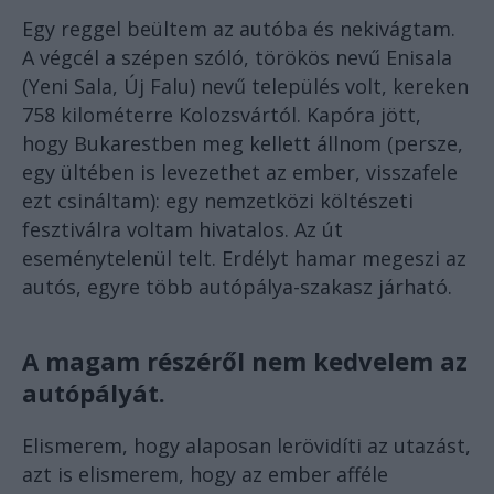
Egy reggel beültem az autóba és nekivágtam.
A végcél a szépen szóló, törökös nevű Enisala
(Yeni Sala, Új Falu) nevű település volt, kereken
758 kilométerre Kolozsvártól. Kapóra jött,
hogy Bukarestben meg kellett állnom (persze,
egy ültében is levezethet az ember, visszafele
ezt csináltam): egy nemzetközi költészeti
fesztiválra voltam hivatalos. Az út
eseménytelenül telt. Erdélyt hamar megeszi az
autós, egyre több autópálya-szakasz járható.
A magam részéről nem kedvelem az
autópályát.
Elismerem, hogy alaposan lerövidíti az utazást,
azt is elismerem, hogy az ember afféle