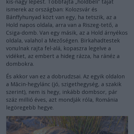
kis-nagy lépést. Többfajta „holdbéli” tájat
ismerek az országban: Kolozsvár és
Bánffyhunyad közt van egy, ha tetszik, az a
Hold napos oldala, arra van a Riszeg-tető, a
Csiga-domb. Van egy másik, az a Hold árnyékos
oldala, valahol a Mezőségen. Birkahadtestek
vonulnak rajta fel-alá, kopaszra legelve a
vidéket, az embert a hideg rázza, ha ránéz a
dombokra.
És akkor van ez a dobrudzsai. Az egyik oldalon
a Măcin-hegylánc (jó, szigethegység, a szakik
szerint), nem is hegy, inkább dombsor, pár
száz millió éves, azt mondják róla, Románia
legöregebb hegye.