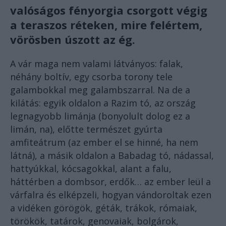
valóságos fényorgia csorgott végig
a teraszos réteken, mire felértem,
vörösben úszott az ég.
A vár maga nem valami látványos: falak,
néhány boltív, egy csorba torony tele
galambokkal meg galambszarral. Na de a
kilátás: egyik oldalon a Razim tó, az ország
legnagyobb limánja (bonyolult dolog ez a
limán, na), előtte természet gyúrta
amfiteátrum (az ember el se hinné, ha nem
látná), a másik oldalon a Babadag tó, nádassal,
hattyúkkal, kócsagokkal, alant a falu,
háttérben a dombsor, erdők… az ember leül a
várfalra és elképzeli, hogyan vándoroltak ezen
a vidéken görögök, géták, trákok, rómaiak,
törökök, tatárok, genovaiak, bolgárok,