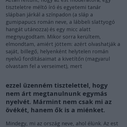
tiszteletre méltó író és egyetemi tanár
slápban járkál a színpadon (a sláp a
gumipapucs román neve, a lábbeli slattyogó
hangát utánozza) és egy micc alatt
megnyugodtam. Mikor sorra kerültem,
elmondtam, amiért jöttem: azért olvashatják a
saját, billegő, helyenként helytelen román
nyelvű fordításaimat a kivetítőn (magyarul
olvastam fel a verseimet), mert
ezzel üzenném tisztelettel, hogy
nem árt megtanulnunk egymás
nyelvét. Mármint nem csak mi az
övékét, hanem ők is a miénket.
Mindegy, mi az ország neve, ahol élünk. Az est