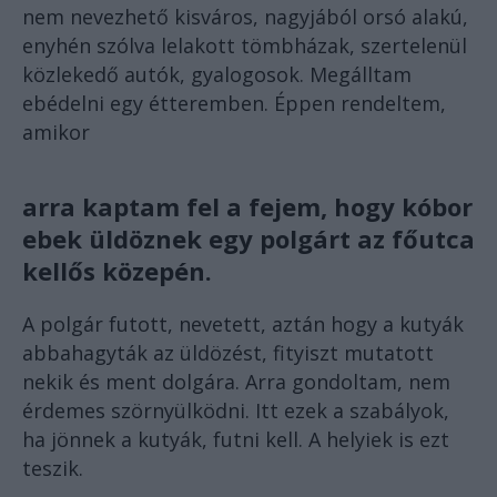
nem nevezhető kisváros, nagyjából orsó alakú,
enyhén szólva lelakott tömbházak, szertelenül
közlekedő autók, gyalogosok. Megálltam
ebédelni egy étteremben. Éppen rendeltem,
amikor
arra kaptam fel a fejem, hogy kóbor
ebek üldöznek egy polgárt az főutca
kellős közepén.
A polgár futott, nevetett, aztán hogy a kutyák
abbahagyták az üldözést, fityiszt mutatott
nekik és ment dolgára. Arra gondoltam, nem
érdemes szörnyülködni. Itt ezek a szabályok,
ha jönnek a kutyák, futni kell. A helyiek is ezt
teszik.