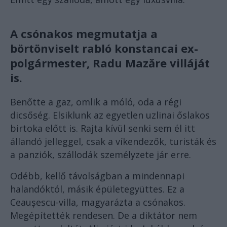
A csónakos megmutatja a
börtönviselt rabló konstancai ex-
polgármester, Radu Mazăre villáját
is.
Benőtte a gaz, omlik a móló, oda a régi
dicsőség. Elsiklunk az egyetlen uzlinai őslakos
birtoka előtt is. Rajta kívül senki sem él itt
állandó jelleggel, csak a víkendezők, turisták és
a panziók, szállodák személyzete jár erre.
Odébb, kellő távolságban a mindennapi
halandóktól, másik épületegyüttes. Ez a
Ceaușescu-villa, magyarázta a csónakos.
Megépítették rendesen. De a diktátor nem