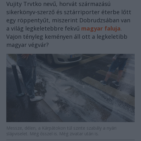
Vujity Trvtko nevű, horvát származású
sikerkönyv-szerző és sztárriporter éterbe lőtt
egy röppentyűt, miszerint Dobrudzsában van
a világ legkeletebbre fekvű
magyar faluja
.
Vajon tényleg keményen áll ott a legkeletibb
magyar végvár?
Messze, délen, a Kárpátokon túl szinte szabály a nyári
slápviselet. Még ősszel is. Még zivatar után is.