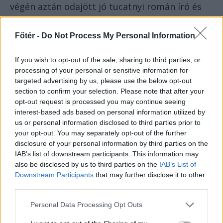
végén aztán odajött jó tucatnyi román író és
elkezdtek velem magyarul beszélni. Majd
felnevettem. Na de, ha másra nem, erre jó volt
Főtér -
Do Not Process My Personal Information
az akció. Úgy érezték, bizonyítaniuk kell.
If you wish to opt-out of the sale, sharing to third parties, or
processing of your personal or sensitive information for
targeted advertising by us, please use the below opt-out
section to confirm your selection. Please note that after your
opt-out request is processed you may continue seeing
interest-based ads based on personal information utilized by
us or personal information disclosed to third parties prior to
your opt-out. You may separately opt-out of the further
disclosure of your personal information by third parties on the
IAB’s list of downstream participants. This information may
also be disclosed by us to third parties on the
IAB’s List of
Downstream Participants
that may further disclose it to other
Enisala, természet gyűrte amfiteátrum. Az eoidaurosziak is
third parties.
belepirulnának, ha látnák. A háttérben a Razim tó.
Personal Data Processing Opt Outs
Bukarest olyan város, amely a maga fanarióta,