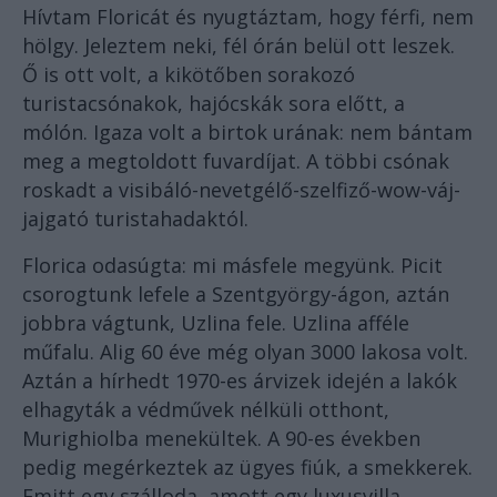
Hívtam Floricát és nyugtáztam, hogy férfi, nem
hölgy. Jeleztem neki, fél órán belül ott leszek.
Ő is ott volt, a kikötőben sorakozó
turistacsónakok, hajócskák sora előtt, a
mólón. Igaza volt a birtok urának: nem bántam
meg a megtoldott fuvardíjat. A többi csónak
roskadt a visibáló-nevetgélő-szelfiző-wow-váj-
jajgató turistahadaktól.
Florica odasúgta: mi másfele megyünk. Picit
csorogtunk lefele a Szentgyörgy-ágon, aztán
jobbra vágtunk, Uzlina fele. Uzlina afféle
műfalu. Alig 60 éve még olyan 3000 lakosa volt.
Aztán a hírhedt 1970-es árvizek idején a lakók
elhagyták a védművek nélküli otthont,
Murighiolba menekültek. A 90-es években
pedig megérkeztek az ügyes fiúk, a smekkerek.
Emitt egy szálloda, amott egy luxusvilla.