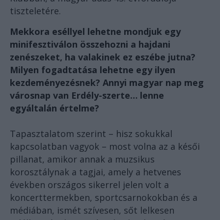
tiszteletére.
Mekkora eséllyel lehetne mondjuk egy
minifesztiválon összehozni a hajdani
zenészeket, ha valakinek ez eszébe jutna?
Milyen fogadtatása lehetne egy ilyen
kezdeményezésnek? Annyi magyar nap meg
városnap van Erdély-szerte… lenne
egyáltalán értelme?
Tapasztalatom szerint – hisz sokukkal
kapcsolatban vagyok – most volna az a késői
pillanat, amikor annak a muzsikus
korosztálynak a tagjai, amely a hetvenes
években országos sikerrel jelen volt a
koncerttermekben, sportcsarnokokban és a
médiában, ismét szívesen, sőt lelkesen