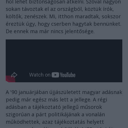
hol lehet biztonságosan átkelni. Szóval nagyon
sokan távoztak el az országból, köztük írók,
költők, zenészek. Mi, itthon maradtak, sokszor
éreztük úgy, hogy cserben hagytak bennünket.
De ennek ma már nincs jelentősége.
A '90 januárjában újjászületett magyar adásnak
pedig már egész más lett a jellege. A régi
adásban a tájékoztató jellegű műsorok
szigorúan a párt politikájának a vonalán
működhettek, azaz tájékoztatás helyett