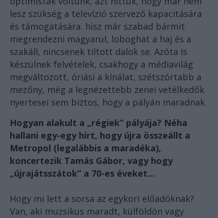
optimisták voltunk, azt hittük, hogy már nem
lesz szükség a televízió szervező kapacitására
és támogatására. hisz már szabad bármit
megrendezni magyarul, loboghat a haj és a
szakáll, nincsenek tiltott dalok se. Azóta is
készülnek felvételek, csakhogy a médiavilág
megváltozott, óriási a kínálat, szétszórtabb a
mezőny, még a legnézettebb zenei vetélkedők
nyertesei sem biztos, hogy a pályán maradnak.
Hogyan alakult a „régiek” pályája? Néha
hallani egy-egy hírt, hogy újra összeállt a
Metropol (legalábbis a maradéka),
koncertezik Tamás Gábor, vagy hogy
„újrajátsszátok” a 70-es éveket…
Hogy mi lett a sorsa az egykori előadóknak?
Van, aki muzsikus maradt, külföldön vagy