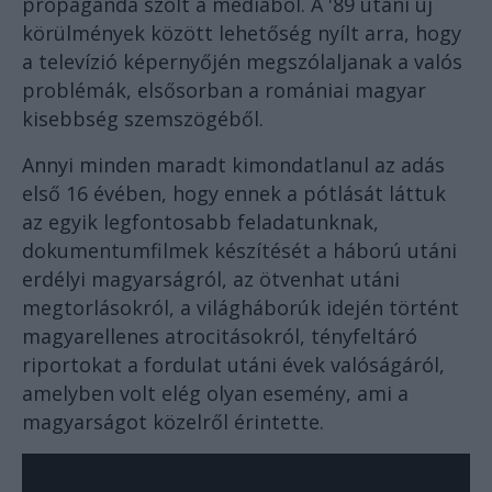
propaganda szólt a médiából. A '89 utáni új
körülmények között lehetőség nyílt arra, hogy
a televízió képernyőjén megszólaljanak a valós
problémák, elsősorban a romániai magyar
kisebbség szemszögéből.
Annyi minden maradt kimondatlanul az adás
első 16 évében, hogy ennek a pótlását láttuk
az egyik legfontosabb feladatunknak,
dokumentumfilmek készítését a háború utáni
erdélyi magyarságról, az ötvenhat utáni
megtorlásokról, a világháborúk idején történt
magyarellenes atrocitásokról, tényfeltáró
riportokat a fordulat utáni évek valóságáról,
amelyben volt elég olyan esemény, ami a
magyarságot közelről érintette.