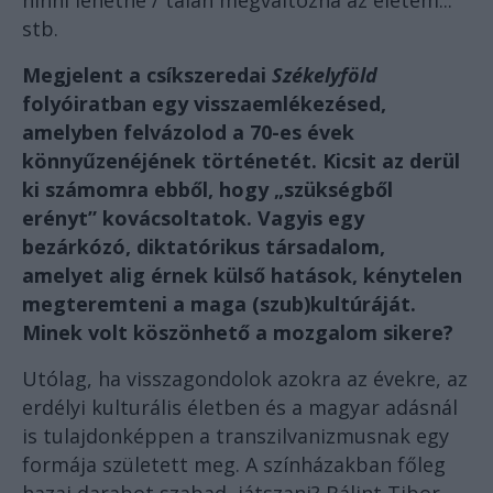
hinni lehetne / talán megváltozna az életem...”
stb.
Megjelent a csíkszeredai
Székelyföld
folyóiratban egy visszaemlékezésed,
amelyben felvázolod a 70-es évek
könnyűzenéjének történetét. Kicsit az derül
ki számomra ebből, hogy „szükségből
erényt” kovácsoltatok. Vagyis egy
bezárkózó, diktatórikus társadalom,
amelyet alig érnek külső hatások, kénytelen
megteremteni a maga (szub)kultúráját.
Minek volt köszönhető a mozgalom sikere?
Utólag, ha visszagondolok azokra az évekre, az
erdélyi kulturális életben és a magyar adásnál
is tulajdonképpen a transzilvanizmusnak egy
formája született meg. A színházakban főleg