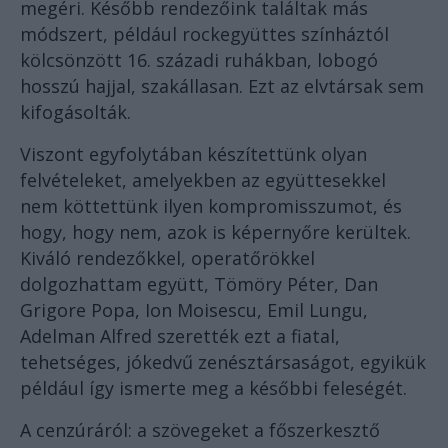
megéri. Később rendezőink találtak más
módszert, például rockegyüttes színháztól
kölcsönzött 16. századi ruhákban, lobogó
hosszú hajjal, szakállasan. Ezt az elvtársak sem
kifogásolták.
Viszont egyfolytában készítettünk olyan
felvételeket, amelyekben az együttesekkel
nem köttettünk ilyen kompromisszumot, és
hogy, hogy nem, azok is képernyőre kerültek.
Kiváló rendezőkkel, operatőrökkel
dolgozhattam együtt, Tömöry Péter, Dan
Grigore Popa, Ion Moisescu, Emil Lungu,
Adelman Alfred szerették ezt a fiatal,
tehetséges, jókedvű zenésztársaságot, egyikük
például így ismerte meg a későbbi feleségét.
A cenzúráról: a szövegeket a főszerkesztő