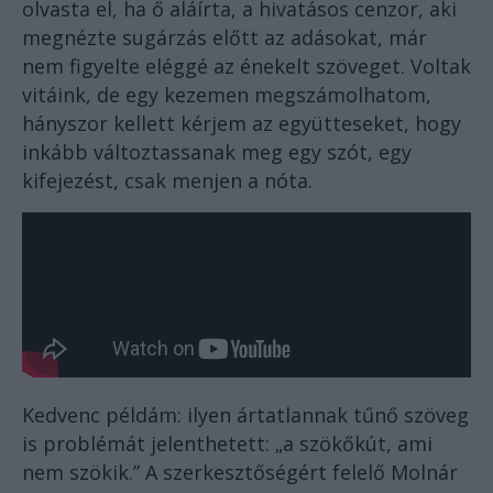
olvasta el, ha ő aláírta, a hivatásos cenzor, aki
megnézte sugárzás előtt az adásokat, már
nem figyelte eléggé az énekelt szöveget. Voltak
vitáink, de egy kezemen megszámolhatom,
hányszor kellett kérjem az együtteseket, hogy
inkább változtassanak meg egy szót, egy
kifejezést, csak menjen a nóta.
Kedvenc példám: ilyen ártatlannak tűnő szöveg
is problémát jelenthetett: „a szökőkút, ami
nem szökik.” A szerkesztőségért felelő Molnár