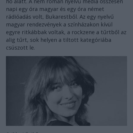
hó alatt. A nem román nyelvű média összesen
napi egy óra magyar és egy óra német
rádióadás volt, Bukarestből. Az egy nyelvű
magyar rendezvények a színházakon kívül
egyre ritkábbak voltak, a rockzene a tűrtből az
alig tűrt, sok helyen a tiltott kategóriába
csúszott le.