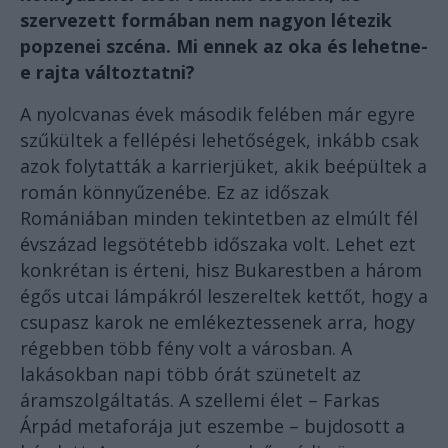
szervezett formában nem nagyon létezik
popzenei szcéna. Mi ennek az oka és lehetne-
e rajta változtatni?
A nyolcvanas évek második felében már egyre
szűkültek a fellépési lehetőségek, inkább csak
azok folytatták a karrierjüket, akik beépültek a
román könnyűzenébe. Ez az időszak
Romániában minden tekintetben az elmúlt fél
évszázad legsötétebb időszaka volt. Lehet ezt
konkrétan is érteni, hisz Bukarestben a három
égős utcai lámpákról leszereltek kettőt, hogy a
csupasz karok ne emlékeztessenek arra, hogy
régebben több fény volt a városban. A
lakásokban napi több órát szünetelt az
áramszolgáltatás. A szellemi élet – Farkas
Árpád metaforája jut eszembe – bujdosott a