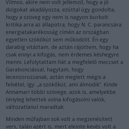
Vilmos, akire nem volt jellemző, hogy a jó
dolgokat akadályozza, ezúttal úgy gondolta,
hogy a szöveg egy nem is nagyon burkolt
kritika arra az állapotra, hogy N. C. parancsára
energiatakarékosság címén az országban
egyetlen szökőkút sem működött. Én egy
darabig vitáztam, de aztán rájöttem, hogy ha
csak ennyi a kifogás, nem érdemes késhegyre
menni. Lefolytattam hát a megfelelő meccset a
Garabonciással, hagytam, hogy
lecenzorozzanak, aztán meglett mégis a
felvétel, így: „a szökőkút, ami álmodik”. Kinde
Annamari többi szövege, azok is, amelyekbe
tényleg lehettek volna kifogásolni valók,
változatlanul maradtak.
Minden műfajban sok volt a megzenésített
vers, talán azért is, mert eleinte kevés volt a