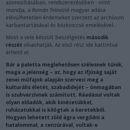
azonosításában, rendszerezésében - mint
mondja, a
Román Televízió
magyar adása
elévülhetetlen érdemeket szerzett az archívum
karbantartásával és közkinccsé emelésével.
Most a vele készült beszélgetés
második
részét
olvashatják. Az első rész
ide kattintva
érhető el.
Bár a paletta meglehetősen szélesnek tűnik,
maga a jelenség – az, hogy az ifjúság saját
zenei műfajok alapján szervezi meg a
kulturális életét, szabadidejét – önmagában
is szubverzívnek számított. Ráadásul voltak
olyan előadók, akik kinézetükkel,
ruházatukkal is kilógtak a keretekből.
Hogyan lehetett zöld ágra vergődni a
hatalommal, a cenzúrával, voltak-e