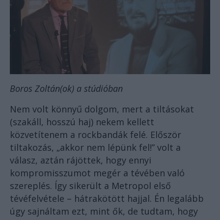
Boros Zoltán(ok) a stúdióban
Nem volt könnyű dolgom, mert a tiltásokat
(szakáll, hosszú haj) nekem kellett
közvetítenem a rockbandák felé. Először
tiltakozás, „akkor nem lépünk fel!” volt a
válasz, aztán rájöttek, hogy ennyi
kompromisszumot megér a tévében való
szereplés. Így sikerült a Metropol első
tévéfelvétele – hátrakötött hajjal. Én legalább
úgy sajnáltam ezt, mint ők, de tudtam, hogy