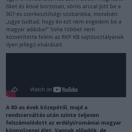
őket és kissé borzosan, vörös arccal jött be a
907-es szerkesztőségi szobánkba, mondván:
„ugye tudtad, hogy én ezt nem engedem be a
magyar adásba?” Soha többet nem
közvetítette felém az RKP KB sajtóosztályának
ilyen jellegű elvárásait.
A 80-as évek közepétől, majd a
rendszerváltás után szinte teljesen
felszámolódott az erdélyi/romániai magyar
könnyűzenei élet. Vannak előadók, de