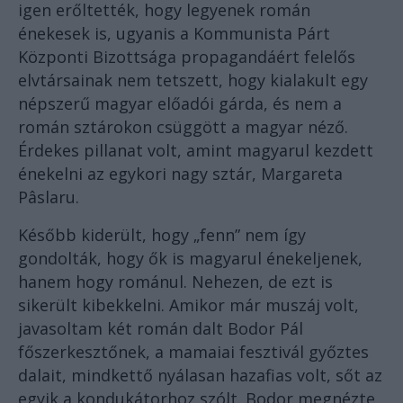
igen erőltették, hogy legyenek román
énekesek is, ugyanis a Kommunista Párt
Központi Bizottsága propagandáért felelős
elvtársainak nem tetszett, hogy kialakult egy
népszerű magyar előadói gárda, és nem a
román sztárokon csüggött a magyar néző.
Érdekes pillanat volt, amint magyarul kezdett
énekelni az egykori nagy sztár, Margareta
Pâslaru.
Később kiderült, hogy „fenn” nem így
gondolták, hogy ők is magyarul énekeljenek,
hanem hogy románul. Nehezen, de ezt is
sikerült kibekkelni. Amikor már muszáj volt,
javasoltam két román dalt Bodor Pál
főszerkesztőnek, a mamaiai fesztivál győztes
dalait, mindkettő nyálasan hazafias volt, sőt az
egyik a kondukátorhoz szólt. Bodor megnézte