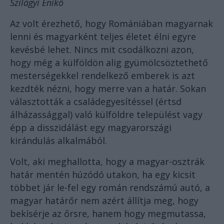
Szilágyi Enikő
Az volt érezhető, hogy Romániában magyarnak
lenni és magyarként teljes életet élni egyre
kevésbé lehet. Nincs mit csodálkozni azon,
hogy még a külföldön alig gyümölcsöztethető
mesterségekkel rendelkező emberek is azt
kezdték nézni, hogy merre van a határ. Sokan
választották a családegyesítéssel (értsd
álházassággal) való külföldre települést vagy
épp a disszidálást egy magyarországi
kirándulás alkalmából.
Volt, aki meghallotta, hogy a magyar-osztrák
határ mentén húzódó utakon, ha egy kicsit
többet jár le-fel egy román rendszámú autó, a
magyar határőr nem azért állítja meg, hogy
bekísérje az őrsre, hanem hogy megmutassa,