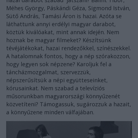
hazai darabot szabad játszani? Bálint Tibor,
Méhes György, Páskándi Géza, Sigmond István,
Sütő András, Tamási Áron is hazai. Azóta se
láthattunk annyi erdélyi magyar darabot,
köztük kiválóakat, mint annak idején. Nem
hoznak be magyar filmeket? Készítsünk
tévéjátékokat, hazai rendezőkkel, színészekkel.
A hatalomnak fontos, hogy a nép szórakozzon,
hogy legyen sok népzene? Karoljuk fel a
táncházmozgalmat, szervezzük,
népszerűsítsük a népi együtteseinket,
kórusainkat. Nem szabad a televíziós
műsorunkban magyarországi könnyűzenét
közvetíteni? Támogassuk, sugározzuk a hazait,
a könnyűzene minden válfajában.