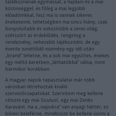
találkoznának egymással, a hajdani és a mai
közönséggel, és főleg a mai legjobb
előadóinkkal, hisz ma is vannak sikeres
énekeseink, tehetségben ma sincs hiány, csak
bonyolultabb és sokszínűbb a zenei világ,
szétszórt az érdeklődés, rengeteg a
rendezvény, nehezebb tájékozódni, de egy
évente ismétlődő esemény egy idő után
„brand” lehetne, és a sok mai együttes, énekes
egy méltó keretben „láthatóbbá” válna, mint
bármikor korábban.
A magyar napok tapasztalatai már több
városban létrehoztak kiváló
szervezőcsapatokat. Szerintem meg kellene
célozni egy mai Siculust, egy mai Zenés
Karavánt. Ha a „napokra” van anyagi háttér, ez
bőven beleférne, mindössze be kellene vonni a