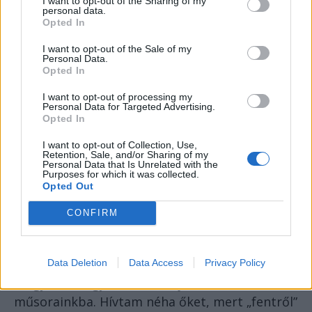
I want to opt-out of the Sharing of my
personal data.
hangjára szép szerzemények születtek.
Opted In
I want to opt-out of the Sale of my
Personal Data.
Opted In
I want to opt-out of processing my
Personal Data for Targeted Advertising.
Opted In
I want to opt-out of Collection, Use,
Retention, Sale, and/or Sharing of my
Personal Data that Is Unrelated with the
Purposes for which it was collected.
Opted Out
CONFIRM
Márkus (Barbarossa) János és Trifán László
Mi is szerepeltettünk a műsorainkban olyan
Data Deletion
Data Access
Privacy Policy
román énekeseket, akik tudtak valamennyire
magyarul, nagyon szívesen jöttek a
műsorainkba. Hívtam néha őket, mert „fentről”