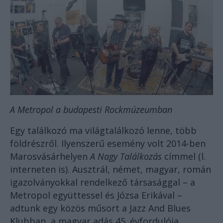
A Metropol a budapesti Rockmúzeumban
Egy találkozó ma világtalálkozó lenne, több
földrészről. Ilyenszerű esemény volt 2014-ben
Marosvásárhelyen
A Nagy Találkozás
címmel (l.
interneten is). Ausztrál, német, magyar, román
igazolványokkal rendelkező társasággal – a
Metropol együttessel és Józsa Erikával –
adtunk egy közös műsort a Jazz And Blues
Klubban, a magyar adás 45. évfordulója