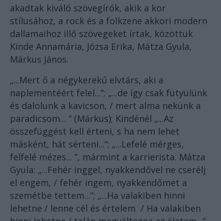
akadtak kiváló szövegírók, akik a kor
stílusához, a rock és a folkzene akkori modern
dallamaihoz illő szövegeket írtak, közöttük
Kinde Annamária, Józsa Erika, Mátza Gyula,
Márkus János.
„...Mert ő a négykerekű elvtárs, aki a
naplementéért felel...”; „...de így csak fütyülünk
és dalolunk a kavicson, / mert alma nekünk a
paradicsom... ” (Márkus); Kindénél „...Az
összefüggést kell érteni, s ha nem lehet
másként, hát sérteni...”; „...Lefelé mérges,
felfelé mézes... ”, mármint a karrierista. Mátza
Gyula: „...Fehér inggel, nyakkendővel ne cserélj
el engem, / fehér ingem, nyakkendőmet a
szemétbe tettem...”; „...Ha valakiben hinni
lehetne / lenne cél és értelem / Ha valakiben