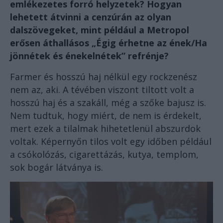
emlékezetes forró helyzetek? Hogyan
lehetett átvinni a cenzúrán az olyan
dalszövegeket, mint például a Metropol
erősen áthallásos „Égig érhetne az ének/Ha
jönnétek és énekelnétek” refrénje?
Farmer és hosszú haj nélkül egy rockzenész
nem az, aki. A tévében viszont tiltott volt a
hosszú haj és a szakáll, még a szőke bajusz is.
Nem tudtuk, hogy miért, de nem is érdekelt,
mert ezek a tilalmak hihetetlenül abszurdok
voltak. Képernyőn tilos volt egy időben például
a csókolózás, cigarettázás, kutya, templom,
sok bogár látványa is.