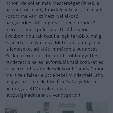
itthon, de sokan más mesterséget űznek, a
hajdani rockosok, táncdalénekesek, folkosok
között ma van színész, vállalkozó,
hangszerkészítő, fogorvos, zenei rendező,
mérnök, (volt) politikus stb. A hetvenes
években indultak közül a legkitartóbb, máig
koncertező együttes a Metropol, amely most
is lemezeket ad ki és immáron a budapesti
Rockmúzeumba is bekerült, több együttes
rendezett sikeres évfordulós találkozókat és
koncerteket, az énekesek közül Tamás Gábor
ma is telt házak előtt énekel mindenfelé, ahol
magyarok is élnek, Kiss Éva és Nagy Mária
nemrég az RTV egyik román
nosztalgiaadásának a vendége volt.