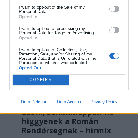
I want to opt-out of the Sale of my
Personal Data.
Opted In
I want to opt-out of processing my
Personal Data for Targeted Advertising.
Opted In
I want to opt-out of Collection, Use,
Retention, Sale, and/or Sharing of my
Personal Data that Is Unrelated with the
Purposes for which it was collected.
Opted Out
CONFIRM
FŐTÉR
A Román Rendőrség azt
Data Deletion
Data Access
Privacy Policy
üzeni, semmiképpen ne
higgyenek a Román
Rendőrségnek – hírmix