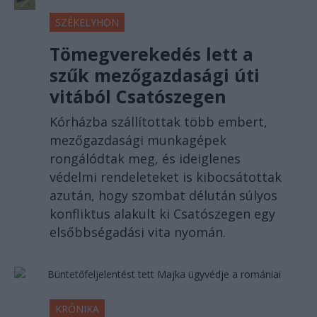
SZÉKELYHON
Tömegverekedés lett a
szűk mezőgazdasági úti
vitából Csatószegen
Kórházba szállítottak több embert,
mezőgazdasági munkagépek
rongálódtak meg, és ideiglenes
védelmi rendeleteket is kibocsátottak
azután, hogy szombat délután súlyos
konfliktus alakult ki Csatószegen egy
elsőbbségadási vita nyomán.
KRÓNIKA