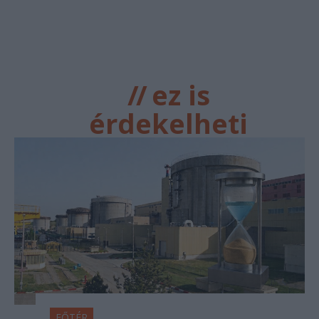
//
ez is
érdekelheti
FŐTÉR