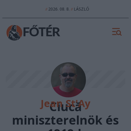
2026. 08. 8.
LÁSZLÓ
//
//
Jean St'Ay
Ciucă
miniszterelnök és