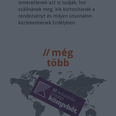
ismeretlenek azt is tudják, hol
szállnának meg, kik biztosítanák a
rendezvényt és milyen útvonalon
közlekednének Erdélyben.
//
még
több
főtér.ro