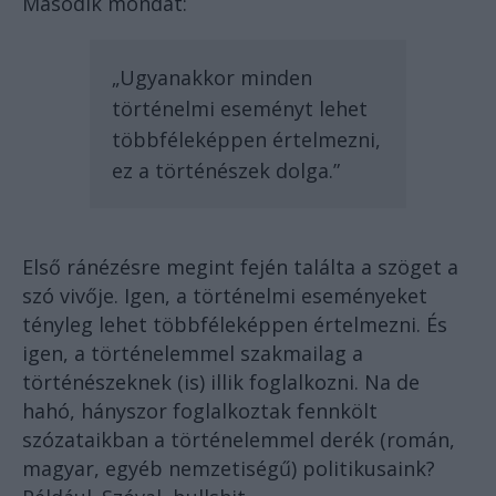
Második mondat:
„Ugyanakkor minden
történelmi eseményt lehet
többféleképpen értelmezni,
ez a történészek dolga.”
Első ránézésre megint fején találta a szöget a
szó vivője. Igen, a történelmi eseményeket
tényleg lehet többféleképpen értelmezni. És
igen, a történelemmel szakmailag a
történészeknek (is) illik foglalkozni. Na de
hahó, hányszor foglalkoztak fennkölt
szózataikban a történelemmel derék (román,
magyar, egyéb nemzetiségű) politikusaink?