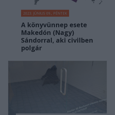
2023. JÚNIUS 09., PÉNTEK
A könyvünnep esete
Makedón (Nagy)
Sándorral, aki civilben
polgár