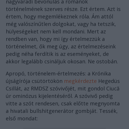
nagyváradi bevonulás a románok
történelmének szerves része. Ezt értem. Azt is
értem, hogy megemlékeznek róla. Ám attól
még valószínűtlen dolgokat, vagy ha tetszik,
hülyeségeket nem kell mondani. Mert az
rendben van, hogy mi így értelmezzük a
történelmet, ők meg úgy, az értelmezéseink
pedig néha ferdítik is az eseményeket, de
akkor legalább csináljuk okosan. Ne ostobán.
Apropó, történelem-értelmezés: a Krónika
újságírója csütörtökön
megkérdezte
Hegedüs
Csillát, az RMDSZ szóvivőjét, mit gondol Ciucă
úr ominózus kijelentéséről. A szóvivő pedig
vitte a szót rendesen, csak előtte megnyomta
a hivatali bullshitgenerátor gombját. Tessék,
első mondat: