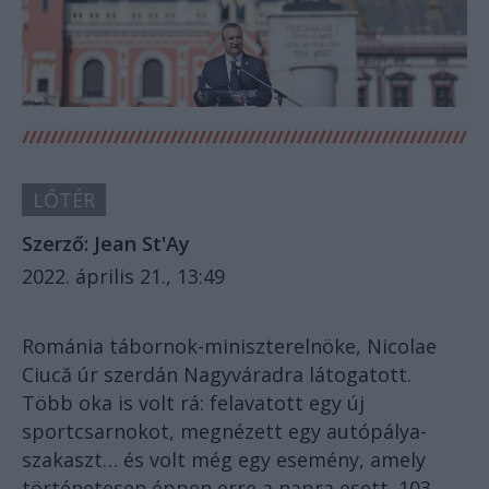
LŐTÉR
Szerző:
Jean St'Ay
2022. április 21., 13:49
Románia tábornok-miniszterelnöke, Nicolae
Ciucă úr szerdán Nagyváradra látogatott.
Több oka is volt rá: felavatott egy új
sportcsarnokot, megnézett egy autópálya-
szakaszt… és volt még egy esemény, amely
történetesen éppen erre a napra esett. 103