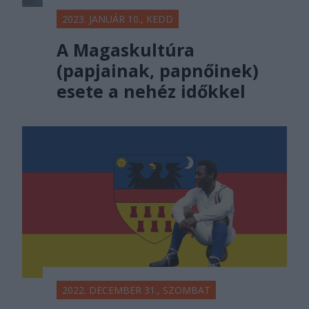
2023. JANUÁR 10., KEDD
A Magaskultúra
(papjainak, papnőinek)
esete a nehéz időkkel
2022. DECEMBER 31., SZOMBAT