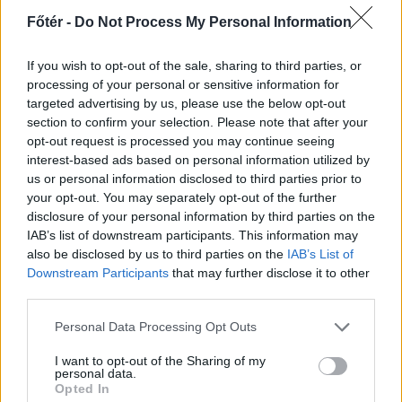
Főtér -
Do Not Process My Personal Information
If you wish to opt-out of the sale, sharing to third parties, or
processing of your personal or sensitive information for
targeted advertising by us, please use the below opt-out
KRÓNIKA
section to confirm your selection. Please note that after your
opt-out request is processed you may continue seeing
Majka életveszélyes
interest-based ads based on personal information utilized by
us or personal information disclosed to third parties prior to
fenyegetés miatt
your opt-out. You may separately opt-out of the further
lemondta erdélyi
disclosure of your personal information by third parties on the
koncertjét
IAB’s list of downstream participants. This information may
also be disclosed by us to third parties on the
IAB’s List of
Majka életveszélyes fenyegetést
Downstream Participants
that may further disclose it to other
third parties.
kapott, és emiatt lemondta a
sepsiszentgyörgyi SIC Fesztre
Personal Data Processing Opt Outs
tervezett koncertjét. Majka ezt
I want to opt-out of the Sharing of my
szerdán a Facebook-oldalán jelentette
personal data.
be.
Opted In