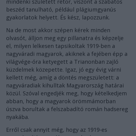
mindenki született rétor, viszont a szabatos
beszéd tanulható, például plágiumgyanús
gyakorlatok helyett. És kész, lapozzunk.
Na de most akkor szépen kérek minden
olvasót, álljon meg egy pillanatra és képzelje
el, milyen lelkesen tapsikoltak 1919-ben a
nagyváradi magyarok, akiknek a fejében épp a
világvége-óra ketyegett a Trianonban zajló
küzdelmek közepette. Igaz, jó egy évig várni
kellett még, amíg a döntés megszületett: a
nagyváradiak kihulltak Magyarország határai
közül. Szóval engedjék meg, hogy kételkedjem
abban, hogy a magyarok örömmámorban
úszva borultak a felszabadító román hadsereg
nyakába.
Erről csak annyit még, hogy az 1919-es