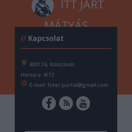
ITT JÁRT
MÁTYÁS
//
Kapcsolat
location_on
400174, Kolozsvár,
Horea u. 4/12
alternate_email
E-mail: foter.portal@gmail.com