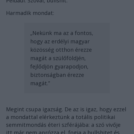
Például. Szóval, bullshit.
Harmadik mondat:
„Nekünk ma az a fontos,
hogy az erdélyi magyar
közösség otthon érezze
magát a szülőföldjén,
fejlődjön gyarapodjon,
biztonságban érezze
magát.”
Megint csupa igazság. De az is igaz, hogy ezzel
a mondattal elérkeztünk a totális politikai
semmitmondás éteri szférájába: a szó vivője
itt már nem aprózza el, fogja a bullshitet és