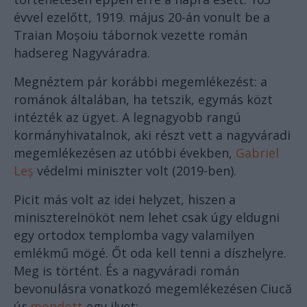
évvel ezelőtt, 1919. május 20-án vonult be a
Traian Moșoiu tábornok vezette román
hadsereg Nagyváradra.
Megnéztem pár korábbi megemlékezést: a
románok általában, ha tetszik, egymás közt
intézték az ügyet. A legnagyobb rangú
kormányhivatalnok, aki részt vett a nagyváradi
megemlékezésen az utóbbi években,
Gabriel
Leș
védelmi miniszter volt (2019-ben).
Picit más volt az idei helyzet, hiszen a
miniszterelnököt nem lehet csak úgy eldugni
egy ortodox templomba vagy valamilyen
emlékmű mögé. Őt oda kell tenni a díszhelyre.
Meg is történt. És a nagyváradi román
bevonulásra vonatkozó megemlékezésen Ciucă
úr
mondott
egy ilyet: