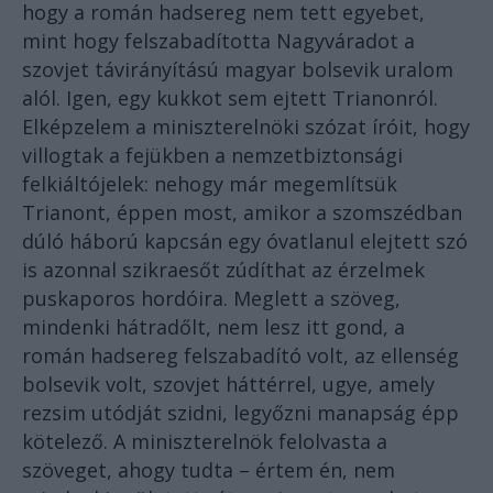
hogy a román hadsereg nem tett egyebet,
mint hogy felszabadította Nagyváradot a
szovjet távirányítású magyar bolsevik uralom
alól. Igen, egy kukkot sem ejtett Trianonról.
Elképzelem a miniszterelnöki szózat íróit, hogy
villogtak a fejükben a nemzetbiztonsági
felkiáltójelek: nehogy már megemlítsük
Trianont, éppen most, amikor a szomszédban
dúló háború kapcsán egy óvatlanul elejtett szó
is azonnal szikraesőt zúdíthat az érzelmek
puskaporos hordóira. Meglett a szöveg,
mindenki hátradőlt, nem lesz itt gond, a
román hadsereg felszabadító volt, az ellenség
bolsevik volt, szovjet háttérrel, ugye, amely
rezsim utódját szidni, legyőzni manapság épp
kötelező. A miniszterelnök felolvasta a
szöveget, ahogy tudta – értem én, nem