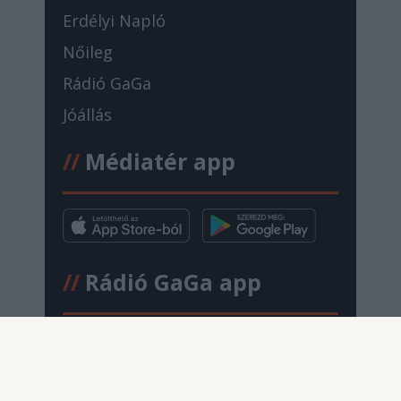
Erdélyi Napló
Nőileg
Rádió GaGa
Jóállás
//
Médiatér app
//
Rádió GaGa app