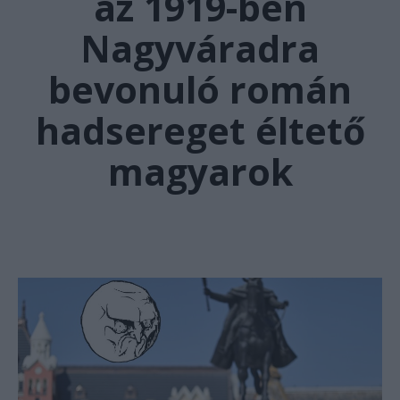
az 1919-ben
Nagyváradra
bevonuló román
hadsereget éltető
magyarok