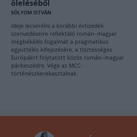
öleléséből
SÓLYOM ISTVÁN
Ideje lecserélni a korábbi évtizedek
szenvedéseire reflektáló román–magyar
megbékélés fogalmát a pragmatikus
együttélés kifejezésére, a tisztességes
Európáért folytatott közös román–magyar
párbeszédre. Vége az MCC-
történészkerekasztalnak.