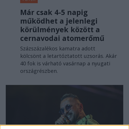
Már csak 4-5 napig
működhet a jelenlegi
körülmények között a
cernavodai atomerőmű
Százszázalékos kamatra adott
kölcsönt a letartóztatott uzsorás. Akár
40 fok is várható vasárnap a nyugati
országrészben.