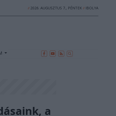
2026. AUGUSZTUS 7., PÉNTEK
IBOLYA
//
//
EK
ARCHÍVUM
//
UM
dásaink, a