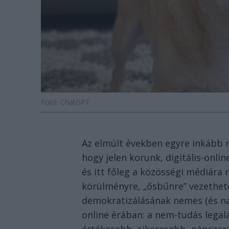
Fotó: ChatGPT
Az elmúlt években egyre inkább
hogy jelen korunk, digitális-onl
és itt főleg a közösségi médiára 
körülményre, „ősbűnre” vezethető
demokratizálásának nemes (és na
online érában: a nem-tudás legal
értékesebb, sikeresebb, népszerű