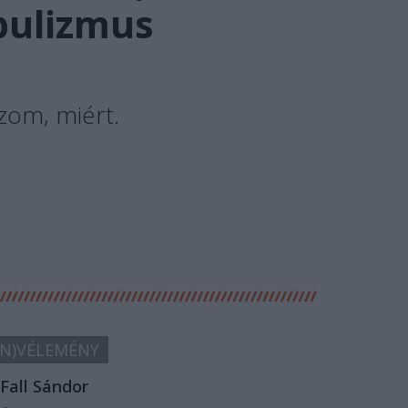
pulizmus
zom, miért.
N)VÉLEMÉNY
Fall Sándor