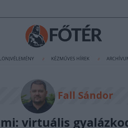
AGYÍTÁS
(KÜLÖN)VÉLEMÉNY
KÉZMŰVES HÍR
//
//
ÜLÖN)VÉLEMÉNY
KÉZMŰVES HÍREK
ARCHÍV
//
//
Fall Sándor
 mi: virtuális gyalázko