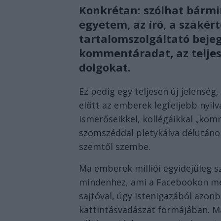
Konkrétan: szólhat bármi
egyetem, az író, a szakér
tartalomszolgáltató bejeg
kommentáradat, az teljes
dolgokat.
Ez pedig egy teljesen új jelenség,
előtt az emberek legfeljebb nyil
ismerőseikkel, kollégáikkal „komm
szomszéddal pletykálva délutáno
szemtől szembe.
Ma emberek milliói egyidejűleg 
mindenhez, ami a Facebookon meg
sajtóval, úgy istenigazából azonb
kattintásvadászat formájában. Má