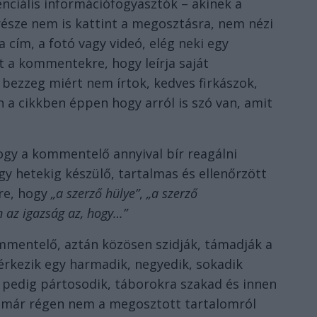
enciális információfogyasztók – akinek a
 része nem is kattint a megosztásra, nem nézi
a cím, a fotó vagy videó, elég neki egy
t a kommentekre, hogy leírja saját
 bezzeg miért nem írtok, kedves firkászok,
n a cikkben éppen hogy arról is szó van, amit
ogy a kommentelő annyival bír reagálni
y hetekig készülő, tartalmas és ellenőrzött
re, hogy
„a szerző hülye”
,
„a szerző
 az igazság az, hogy…”
mmentelő, aztán közösen szidják, támadják a
érkezik egy harmadik, negyedik, sokadik
pedig pártosodik, táborokra szakad és innen
, már régen nem a megosztott tartalomról