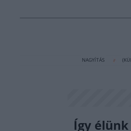
N
NAGYÍTÁS
(K
//
Így élünk