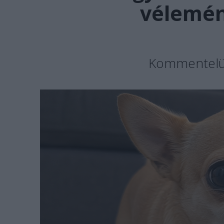
vélemén
Kommentelün