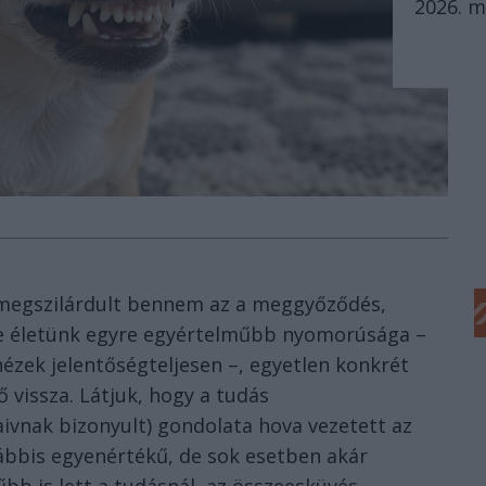
2026. m
 megszilárdult bennem az a meggyőződés,
ine életünk egyre egyértelműbb nyomorúsága –
nézek jelentőségteljesen –, egyetlen konkrét
 vissza. Látjuk, hogy a tudás
ivnak bizonyult) gondolata hova vezetett az
ábbis egyenértékű, de sok esetben akár
bb is lett a tudásnál, az összeesküvés-