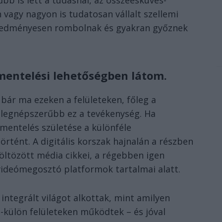
 vagy nagyon is tudatosan vállalt szellemi
redményesen rombolnak és gyakran győznek
mentelési lehetőségben látom.
ár ma ezeken a felületeken, főleg a
 legnépszerűbb ez a tevékenység. Ha
mentelés születése a különféle
örtént. A digitális korszak hajnalán a részben
öltözött média cikkei, a régebben igen
videómegosztó platformok tartalmai alatt.
ntegrált világot alkottak, mint amilyen
-külön felületeken működtek – és jóval