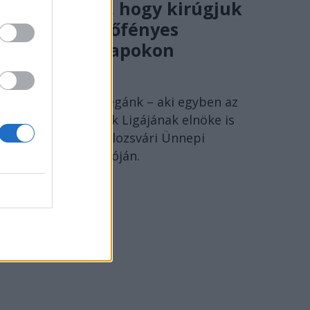
magunknak, hogy kirúgjuk
egymást verőfényes
csütörtöki napokon
SZÁNTAI JÁNOS
Szántai János kollégánk – aki egyben az
Erdélyi Magyar Írók Ligájának elnöke is
– beszéde a 15. Kolozsvári Ünnepi
Könyvhét megnyitóján.