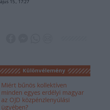
ájus 15., 17:27
Különvélemény
Miért bűnös kollektíven
minden egyes erdélyi magyar
az OJD közpénzlenyúlási
ügyében?