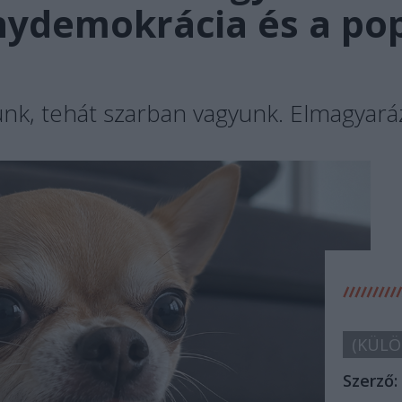
ydemokrácia és a po
k, tehát szarban vagyunk. Elmagyará
(KÜLÖ
Szerző: