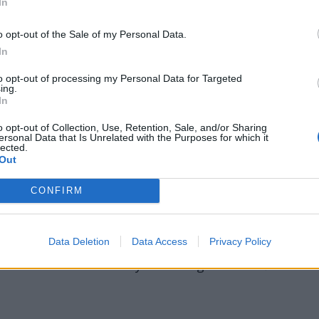
In
gsorol az algoritmus.
o opt-out of the Sale of my Personal Data.
In
s demokratikussá vált, hurrá. Már
y ezzel mit kezdjünk…
to opt-out of processing my Personal Data for Targeted
ing.
In
tár a megosztott tartalom és az alatta levő
o opt-out of Collection, Use, Retention, Sale, and/or Sharing
a kommentek válnak fő tartalommá, a
ersonal Data that Is Unrelated with the Purposes for which it
lected.
sak felejthető, tisztán technikai ürügy ahhoz,
Out
a függvényében ez az eredetileg
ntosabb legyen, mint maga a megosztás.
CONFIRM
pontosan az a meghatározó körülmény, ami
Data Deletion
Data Access
Privacy Policy
bb híján vagy a felismerés félelmétől
okráciának nevezett nyomorúságnak a kellős