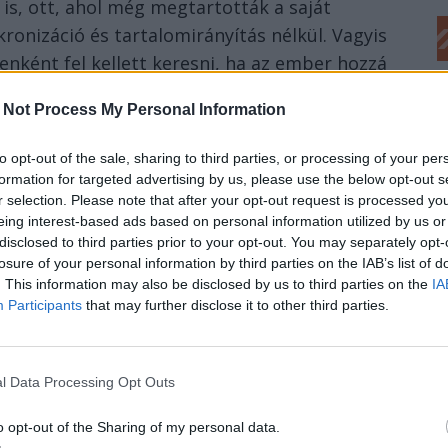
, ott, ahol még megtartották a saját
ronizáció és tartalomirányítás nélkül. Vagyis
ként fel kellett keresni, ha az ember hozzá
 Not Process My Personal Information
otta ezt a milliónyi fragmentált
to opt-out of the sale, sharing to third parties, or processing of your per
formation for targeted advertising by us, please use the below opt-out s
, valós idejű virtuális térben
r selection. Please note that after your opt-out request is processed y
yilvánosságot.
eing interest-based ads based on personal information utilized by us or
disclosed to third parties prior to your opt-out. You may separately opt-
at jelenti, hanem magát a
losure of your personal information by third parties on the IAB’s list of
. This information may also be disclosed by us to third parties on the
IA
on a felületen, a hírfolyamban jelenik meg a
Participants
that may further disclose it to other third parties.
oport bejegyzése, Rózsika néni
írásai és a szomszéd nyaralási fotói is. Szűrés
gresszív, bántó, destruktív stb. tartalmakat
l Data Processing Opt Outs
tőnek talált kontentek tartalmilag
o opt-out of the Sharing of my personal data.
 paraméterek (nézettség, lájkok, megosztások