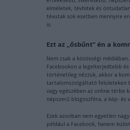
elméletek, tévhitek és öntudatlan
tévutak sok esetben mennyire e
is.
Ezt az „ősbűnt” én a kom
Nem csak a közösségi médiában, b
Facebookon a legelterjedtebb és
történetileg nézzük, akkor a kom
tartalomszolgáltató felületeken t
vagy egészében az online térbe k
népszerű blogoszféra, a kép- és 
Ezek azonban nem egyetlen nagy i
például a Facebook, hanem külön