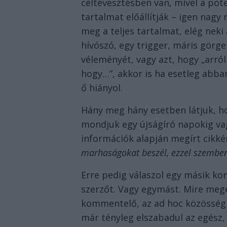
céltévesztésben van, mivel a pot
tartalmat előállítják – igen nagy
meg a teljes tartalmat, elég neki 
hívószó, egy trigger, máris görge
véleményét, vagy azt, hogy „arról
hogy…”, akkor is ha esetleg abba
ő hiányol.
Hány meg hány esetben látjuk, h
mondjuk egy újságíró napokig vag
információk alapján megírt cikké
marhaságokat beszél, ezzel szemben
Erre pedig válaszol egy másik ko
szerzőt. Vagy egymást. Mire meg
kommentelő, az ad hoc közösség 
már tényleg elszabadul az egész