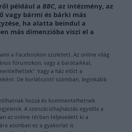
ről például a
BBC
, az intézmény, az
tő vagy bármi és bárki más
yzése, ha alatta beindul a
en más dimenzióba viszi el a
 ami a Facebookon született. Az online világ
vános fórumokon, vagy a barátaikkal,
entelhettek”. Vagy a ház előtt a
nként. De korlátozott számban, leginkább
szólhatnak hozzá és kommentelhetnek
jelenik. A szenzációhajhászás egyidős a
an az online térben teljesedett ki a
ra azonban ez a gyakorlat is