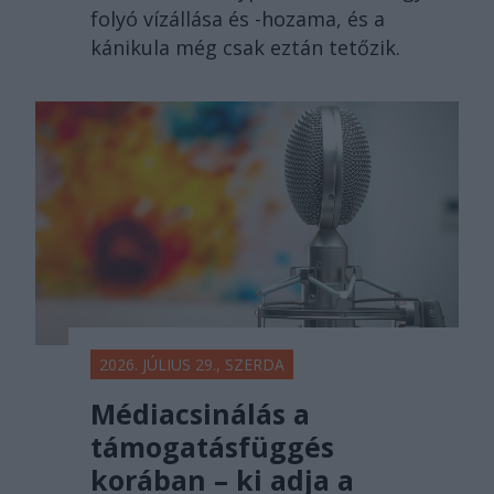
folyó vízállása és -hozama, és a
kánikula még csak eztán tetőzik.
2026. JÚLIUS 29., SZERDA
Médiacsinálás a
támogatásfüggés
korában – ki adja a