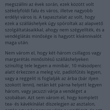
megszállni az évek során, ezek között volt
székelyföldi falu és város, illetve nagyobb
erdélyi város is. A tapasztalat az volt, hogy
ezek a szálláshelyek úgy spóroltak az alapvető
szolgáltatásaikkal, ahogy nem szégyellték, és a
vendéglátás minősége is hagyott kívánnivalót
maga után.
Nem várom el, hogy két-három csillagos vagy
margarétás minősítésű szálláshelyeken
színültig tele legyen a minibár, 10 másodperc
alatt érkezzen a meleg víz, padlófűtés legyen,
vagy a reggelit is foglalják az árba (bár ilyen
szokott lenni), netán két párna helyett legyen
három, vagy jacuzzi várja a vendéget a
szobában. Azt sem várom el, hogy komplett
tea- és kávékínálat díszelegjen az asztalon,