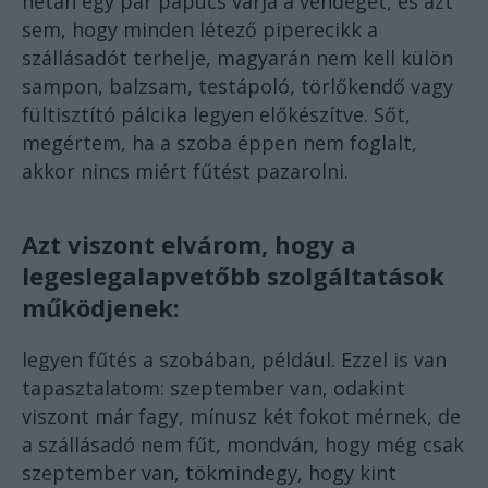
netán egy pár papucs várja a vendéget, és azt
sem, hogy minden létező piperecikk a
szállásadót terhelje, magyarán nem kell külön
sampon, balzsam, testápoló, törlőkendő vagy
fültisztító pálcika legyen előkészítve. Sőt,
megértem, ha a szoba éppen nem foglalt,
akkor nincs miért fűtést pazarolni.
Azt viszont elvárom, hogy a
legeslegalapvetőbb szolgáltatások
működjenek:
legyen fűtés a szobában, például. Ezzel is van
tapasztalatom: szeptember van, odakint
viszont már fagy, mínusz két fokot mérnek, de
a szállásadó nem fűt, mondván, hogy még csak
szeptember van, tökmindegy, hogy kint