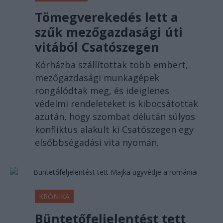
Tömegverekedés lett a
szűk mezőgazdasági úti
vitából Csatószegen
Kórházba szállítottak több embert,
mezőgazdasági munkagépek
rongálódtak meg, és ideiglenes
védelmi rendeleteket is kibocsátottak
azután, hogy szombat délután súlyos
konfliktus alakult ki Csatószegen egy
elsőbbségadási vita nyomán.
KRÓNIKA
Büntetőfeljelentést tett