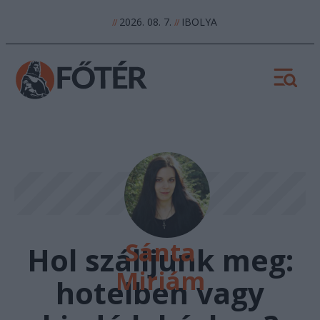
2026. 08. 7.
IBOLYA
//
//
Sánta
Hol szálljunk meg:
Miriám
hotelben vagy