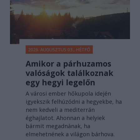
2026. AUGUSZTUS 03., HÉTFŐ
Amikor a párhuzamos
valóságok találkoznak
egy hegyi legelőn
A városi ember hőkupola idején
igyekszik felhúzódni a hegyekbe, ha
nem kedveli a mediterrán
éghajlatot. Ahonnan a helyiek
bármit megadnának, ha
elmehetnének a világon bárhova.