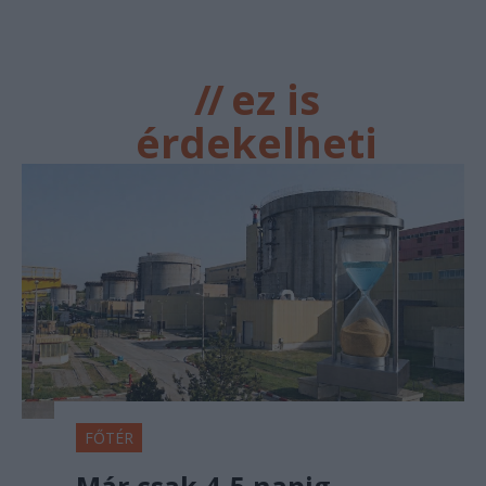
//
ez is
érdekelheti
FŐTÉR
Már csak 4-5 napig