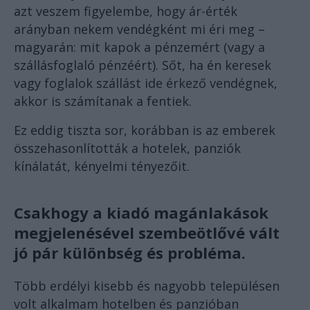
azt veszem figyelembe, hogy ár-érték
arányban nekem vendégként mi éri meg –
magyarán: mit kapok a pénzemért (vagy a
szállásfoglaló pénzéért). Sőt, ha én keresek
vagy foglalok szállást ide érkező vendégnek,
akkor is számítanak a fentiek.
Ez eddig tiszta sor, korábban is az emberek
összehasonlították a hotelek, panziók
kínálatát, kényelmi tényezőit.
Csakhogy a kiadó magánlakások
megjelenésével szembeötlővé vált
jó pár különbség és probléma.
Több erdélyi kisebb és nagyobb településen
volt alkalmam hotelben és panzióban