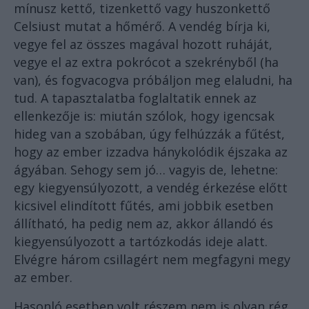
mínusz kettő, tizenkettő vagy huszonkettő
Celsiust mutat a hőmérő. A vendég bírja ki,
vegye fel az összes magával hozott ruháját,
vegye el az extra pokrócot a szekrényből (ha
van), és fogvacogva próbáljon meg elaludni, ha
tud. A tapasztalatba foglaltatik ennek az
ellenkezője is: miután szólok, hogy igencsak
hideg van a szobában, úgy felhúzzák a fűtést,
hogy az ember izzadva hánykolódik éjszaka az
ágyában. Sehogy sem jó… vagyis de, lehetne:
egy kiegyensúlyozott, a vendég érkezése előtt
kicsivel elindított fűtés, ami jobbik esetben
állítható, ha pedig nem az, akkor állandó és
kiegyensúlyozott a tartózkodás ideje alatt.
Elvégre három csillagért nem megfagyni megy
az ember.
Hasonló esetben volt részem nem is olyan rég,