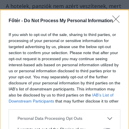
A hotelek, panziók nem azért veszítenek, mert
az Airbnb-sek kevesebbet adóznak, hanem
mert a szolgáltatás sokszor nem konzisztens,
Főtér -
Do Not Process My Personal Information
a minősítés nem tükrözi a valós élményt, a
If you wish to opt-out of the sale, sharing to third parties, or
személyzet nem vendégközpontú, és az
processing of your personal or sensitive information for
„apróságok” hiányoznak. Ez pedig látványosan
targeted advertising by us, please use the below opt-out
eltérítheti a vendéget attól, hogy őket
section to confirm your selection. Please note that after your
válassza.
opt-out request is processed you may continue seeing
interest-based ads based on personal information utilized by
us or personal information disclosed to third parties prior to
your opt-out. You may separately opt-out of the further
disclosure of your personal information by third parties on the
IAB’s list of downstream participants. This information may
also be disclosed by us to third parties on the
IAB’s List of
Downstream Participants
that may further disclose it to other
third parties.
Personal Data Processing Opt Outs