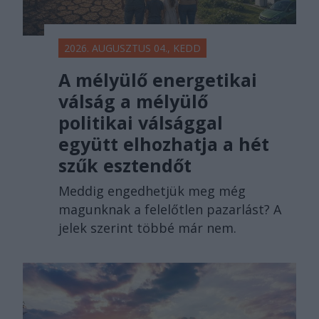
2026. AUGUSZTUS 04., KEDD
A mélyülő energetikai
válság a mélyülő
politikai válsággal
együtt elhozhatja a hét
szűk esztendőt
Meddig engedhetjük meg még
magunknak a felelőtlen pazarlást? A
jelek szerint többé már nem.