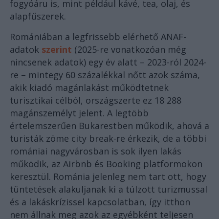
fogyóáru is, mint például kávé, tea, olaj, és
alapfűszerek.
Romániában a legfrissebb elérhető ANAF-
adatok
szerint
(2025-re vonatkozóan még
nincsenek adatok) egy év alatt – 2023-ról 2024-
re – mintegy 60 százalékkal nőtt azok száma,
akik kiadó magánlakást működtetnek
turisztikai célból, országszerte ez 18 288
magánszemélyt jelent. A legtöbb
értelemszerűen Bukarestben működik, ahová a
turisták zöme city break-re érkezik, de a többi
romániai nagyvárosban is sok ilyen lakás
működik, az Airbnb és Booking platformokon
keresztül. Románia jelenleg nem tart ott, hogy
tüntetések alakuljanak ki a túlzott turizmussal
és a lakáskrízissel kapcsolatban, így itthon
nem állnak meg azok az egyébként teljesen