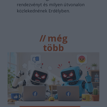
rendezvényt és milyen útvonalon
közlekednének Erdélyben.
//
még
több
főtér.ro