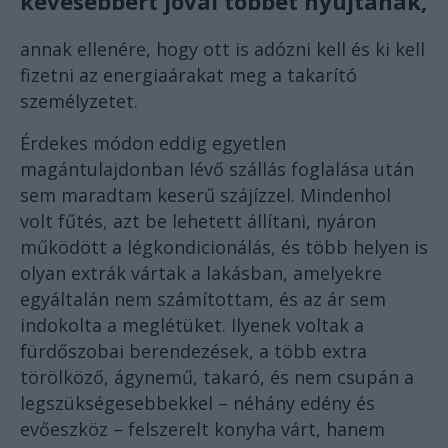
kevesebbért jóval többet nyújtanak,
annak ellenére, hogy ott is adózni kell és ki kell
fizetni az energiaárakat meg a takarító
személyzetet.
Érdekes módon eddig egyetlen
magántulajdonban lévő szállás foglalása után
sem maradtam keserű szájízzel. Mindenhol
volt fűtés, azt be lehetett állítani, nyáron
működött a légkondicionálás, és több helyen is
olyan extrák vártak a lakásban, amelyekre
egyáltalán nem számítottam, és az ár sem
indokolta a meglétüket. Ilyenek voltak a
fürdőszobai berendezések, a több extra
törölköző, ágynemű, takaró, és nem csupán a
legszükségesebbekkel – néhány edény és
evőeszköz – felszerelt konyha várt, hanem