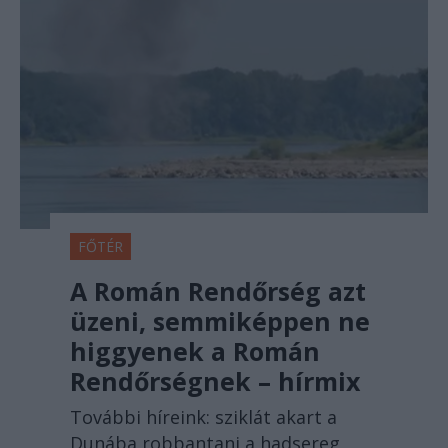
FŐTÉR
A Román Rendőrség azt
üzeni, semmiképpen ne
higgyenek a Román
Rendőrségnek – hírmix
További híreink: sziklát akart a
Dunába robbantani a hadsereg,