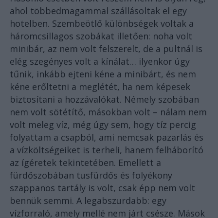
ahol többedmagammal szállásoltak el egy
hotelben. Szembeötlő különbségek voltak a
háromcsillagos szobákat illetően: noha volt
minibár, az nem volt felszerelt, de a pultnál is
elég szegényes volt a kínálat… ilyenkor úgy
tűnik, inkább ejteni kéne a minibárt, és nem
kéne erőltetni a meglétét, ha nem képesek
biztosítani a hozzávalókat. Némely szobában
nem volt sötétítő, másokban volt – nálam nem
volt meleg víz, még úgy sem, hogy tíz percig
folyattam a csapból, ami nemcsak pazarlás és
a vízköltségeiket is terheli, hanem felháborító
az ígéretek tekintetében. Emellett a
fürdőszobában tusfürdős és folyékony
szappanos tartály is volt, csak épp nem volt
bennük semmi. A legabszurdabb: egy
vízforraló, amely mellé nem járt csésze. Mások