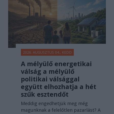
2026. AUGUSZTUS 04., KEDD
A mélyülő energetikai
válság a mélyülő
politikai válsággal
együtt elhozhatja a hét
szűk esztendőt
Meddig engedhetjük meg még
magunknak a felelőtlen pazarlást? A