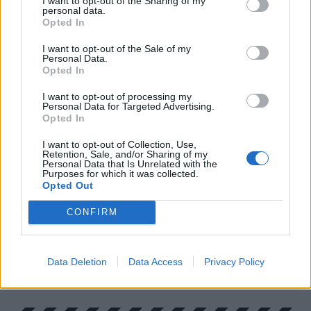
I want to opt-out of the Sharing of my
érthető, de a cél (a nők jobb védelme)
personal data.
Opted In
elérésének nem az ideológiai szakadékok
mélyítése a legjobb eszköze. Ez pedig egy jóval
I want to opt-out of the Sale of my
Personal Data.
tágabb probléma annál, mint hogy az erdélyi
Opted In
érdekképviselet hogyan szavazott – nem csak
ők döntöttek így.
I want to opt-out of processing my
Personal Data for Targeted Advertising.
Opted In
Nem tudom, nőként hogyan szavaztam volna,
de egy dolog biztos: ha már az állásfoglalások,
I want to opt-out of Collection, Use,
Retention, Sale, and/or Sharing of my
irányelvek, stratégiák és egyéb puha jogi
Personal Data that Is Unrelated with the
Purposes for which it was collected.
eszközök terén elbukunk, abból sosem lesz
Opted Out
hatékony és mindenki számára érthető
CONFIRM
jogalkotás és törvénykezés.
Data Deletion
Data Access
Privacy Policy