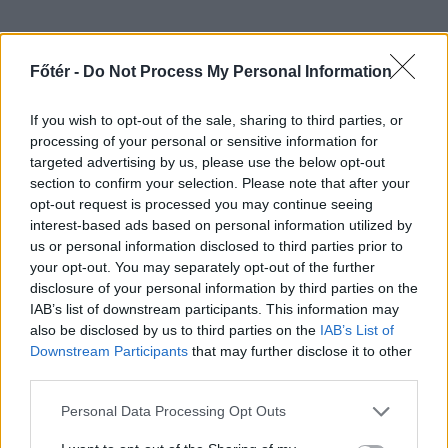
Ahhoz, hogy ilyen esetekben
Főtér -
Do Not Process My Personal Information
következmények is legyenek,
pragmatikus lépésekre van szükség,
If you wish to opt-out of the sale, sharing to third parties, or
processing of your personal or sensitive information for
de úgy, hogy azt érvénybe is lehessen léptetni
targeted advertising by us, please use the below opt-out
anélkül, hogy utólagos magyarázkodásokba és
section to confirm your selection. Please note that after your
opt-out request is processed you may continue seeing
buktatókba ütköznénk. Minden
interest-based ads based on personal information utilized by
fókuszvesztettség a téma pragmatikus és
us or personal information disclosed to third parties prior to
célirányos kezeléséről több halálhoz,
your opt-out. You may separately opt-out of the further
erőszakhoz vezet, miközben az aktivisták
disclosure of your personal information by third parties on the
IAB’s list of downstream participants. This information may
cicaharca az inkluzivitás jegyében fontosabb,
also be disclosed by us to third parties on the
IAB’s List of
úgy tűnik.
Downstream Participants
that may further disclose it to other
third parties.
A sok bába közt elvész a gyermek – a
képviselet kiüresedésének vádja és az erdélyi
Personal Data Processing Opt Outs
közvélemény egy részének felháborodása