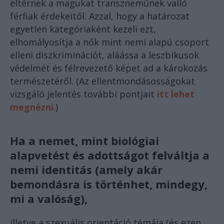
eltérnek a magukat transzneműnek valló
férfiak érdekeitől. Azzal, hogy a határozat
egyetlen kategóriaként kezeli ezt,
elhomályosítja a nők mint nemi alapú csoport
elleni diszkriminációt, aláássa a leszbikusok
védelmét és félrevezető képet ad a károkozás
természetéről. (Az ellentmondásosságokat
vizsgáló jelentés további pontjait
itt lehet
megnézni
.)
Ha a nemet, mint biológiai
alapvetést és adottságot felváltja a
nemi identitás (amely akár
bemondásra is történhet, mindegy,
mi a valóság),
illetve a szexuális orientáció témája (és ezen