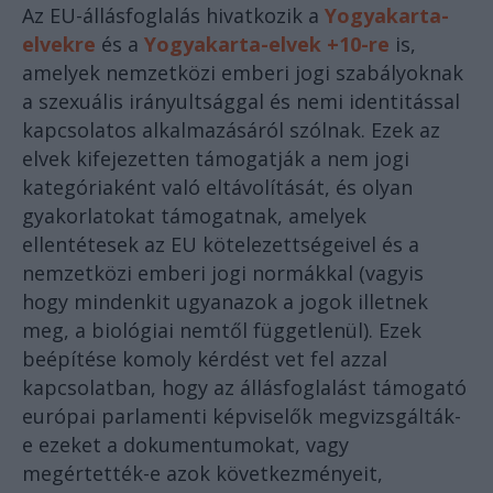
Az EU-állásfoglalás hivatkozik a
Yogyakarta-
elvekre
és a
Yogyakarta-elvek +10-re
is,
amelyek nemzetközi emberi jogi szabályoknak
a szexuális irányultsággal és nemi identitással
kapcsolatos alkalmazásáról szólnak. Ezek az
elvek kifejezetten támogatják a nem jogi
kategóriaként való eltávolítását, és olyan
gyakorlatokat támogatnak, amelyek
ellentétesek az EU kötelezettségeivel és a
nemzetközi emberi jogi normákkal (vagyis
hogy mindenkit ugyanazok a jogok illetnek
meg, a biológiai nemtől függetlenül). Ezek
beépítése komoly kérdést vet fel azzal
kapcsolatban, hogy az állásfoglalást támogató
európai parlamenti képviselők megvizsgálták-
e ezeket a dokumentumokat, vagy
megértették-e azok következményeit,