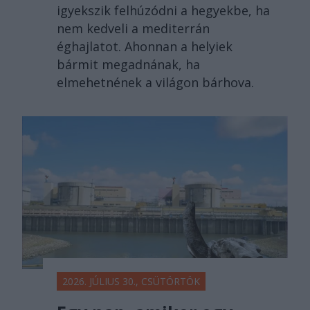
igyekszik felhúzódni a hegyekbe, ha
nem kedveli a mediterrán
éghajlatot. Ahonnan a helyiek
bármit megadnának, ha
elmehetnének a világon bárhova.
2026. JÚLIUS 30., CSÜTÖRTÖK