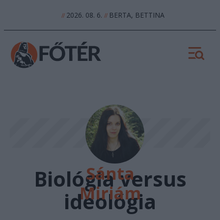
2026. 08. 6.
BERTA, BETTINA
//
//
Sánta
Biológia versus
Miriám
ideológia