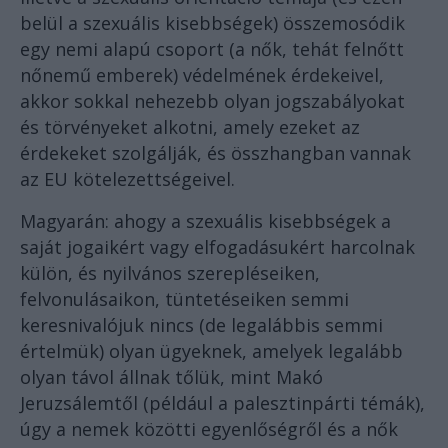
belül a szexuális kisebbségek) összemosódik
egy nemi alapú csoport (a nők, tehát felnőtt
nőnemű emberek) védelmének érdekeivel,
akkor sokkal nehezebb olyan jogszabályokat
és törvényeket alkotni, amely ezeket az
érdekeket szolgálják, és összhangban vannak
az EU kötelezettségeivel.
Magyarán: ahogy a szexuális kisebbségek a
saját jogaikért vagy elfogadásukért harcolnak
külön, és nyilvános szerepléseiken,
felvonulásaikon, tüntetéseiken semmi
keresnivalójuk nincs (de legalábbis semmi
értelmük) olyan ügyeknek, amelyek legalább
olyan távol állnak tőlük, mint Makó
Jeruzsálemtől (például a palesztinpárti témák),
úgy a nemek közötti egyenlőségről és a nők