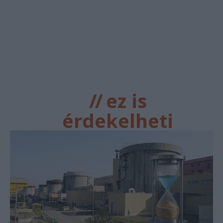
//
ez is
érdekelheti