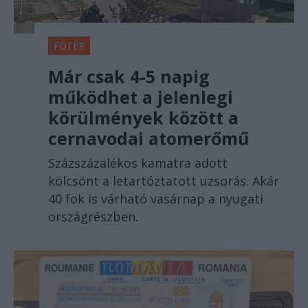
FŐTÉR
Már csak 4-5 napig
működhet a jelenlegi
körülmények között a
cernavodai atomerőmű
Százszázalékos kamatra adott
kölcsönt a letartóztatott uzsorás. Akár
40 fok is várható vasárnap a nyugati
országrészben.