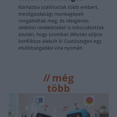
Kórházba szállítottak több embert,
mezőgazdasági munkagépek
rongálódtak meg, és ideiglenes
védelmi rendeleteket is kibocsátottak
azután, hogy szombat délután súlyos
konfliktus alakult ki Csatószegen egy
elsőbbségadási vita nyomán.
//
még
több
főtér.ro