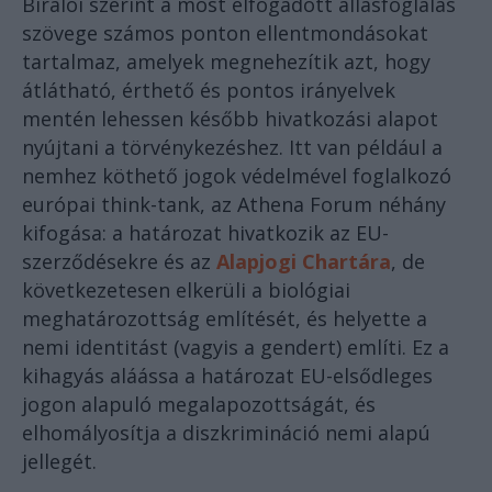
Bírálói szerint a most elfogadott állásfoglalás
szövege számos ponton ellentmondásokat
tartalmaz, amelyek megnehezítik azt, hogy
átlátható, érthető és pontos irányelvek
mentén lehessen később hivatkozási alapot
nyújtani a törvénykezéshez. Itt van például a
nemhez köthető jogok védelmével foglalkozó
európai think-tank, az Athena Forum néhány
kifogása: a határozat hivatkozik az EU-
szerződésekre és az
Alapjogi Chartára
, de
következetesen elkerüli a biológiai
meghatározottság említését, és helyette a
nemi identitást (vagyis a gendert) említi. Ez a
kihagyás aláássa a határozat EU-elsődleges
jogon alapuló megalapozottságát, és
elhomályosítja a diszkrimináció nemi alapú
jellegét.