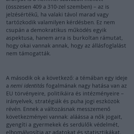
(összesen 409 a 310-zel szemben) – az is
jelzésértékű, ha valaki távol marad vagy
tartózkodik valamilyen kérdésben. Ez nem
csupán a demokratikus működés egyik
aspektusa, hanem arra is burkoltan rámutat,
hogy okai vannak annak, hogy az állásfoglalást
nem támogatták.
A második ok a következő: a témában egy ideje
a
nemi identitás
fogalmának nagy hatása van az
EU törvényeire, politikáira és intézményeire –
irányelvek, stratégiák és puha jogi eszközök
révén. Ennek a változásnak messzemenő
következményei vannak: aláássa a nők jogait,
gyengíti a gyermekek és serdülők védelmét,
elhomályosítja az adatokat és statisztikákat,