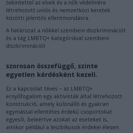
tekintettel az elvek és a nők védelmére
létrehozott uniós és nemzetközi keretek
közötti jelentős ellentmondásra.
A határozat a nőkkel szembeni diszkriminációt
és a tág LMBTQ+ kategóriával szembeni
diszkriminációt
szorosan összefüggő, szinte
egyetlen kérdésként kezeli.
Ez a kapcsolat téves – az LMBTQ+
ernyőfogalom egy aktivisták által létrehozott
konstrukció, amely különálló és gyakran
egymással ellentétes érdekű csoportokat
egyesít, beleértve azokat az eseteket is,
amikor például a leszbikusok érdekei élesen