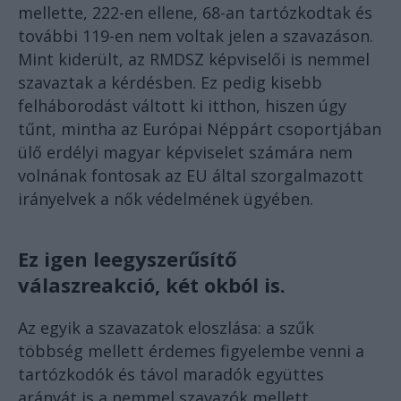
mellette, 222-en ellene, 68-an tartózkodtak és
további 119-en nem voltak jelen a szavazáson.
Mint kiderült, az RMDSZ képviselői is nemmel
szavaztak a kérdésben. Ez pedig kisebb
felháborodást váltott ki itthon, hiszen úgy
tűnt, mintha az Európai Néppárt csoportjában
ülő erdélyi magyar képviselet számára nem
volnának fontosak az EU által szorgalmazott
irányelvek a nők védelmének ügyében.
Ez igen leegyszerűsítő
válaszreakció, két okból is.
Az egyik a szavazatok eloszlása: a szűk
többség mellett érdemes figyelembe venni a
tartózkodók és távol maradók együttes
arányát is a nemmel szavazók mellett