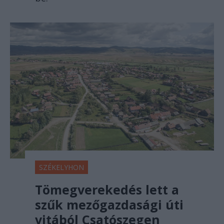
SZÉKELYHON
Tömegverekedés lett a
szűk mezőgazdasági úti
vitából Csatószegen