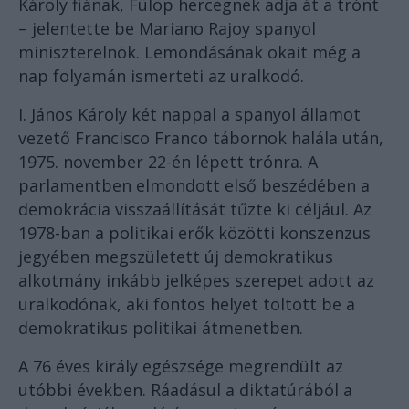
Károly fiának, Fülöp hercegnek adja át a trónt
– jelentette be Mariano Rajoy spanyol
miniszterelnök. Lemondásának okait még a
nap folyamán ismerteti az uralkodó.
I. János Károly két nappal a spanyol államot
vezető Francisco Franco tábornok halála után,
1975. november 22-én lépett trónra. A
parlamentben elmondott első beszédében a
demokrácia visszaállítását tűzte ki céljául. Az
1978-ban a politikai erők közötti konszenzus
jegyében megszületett új demokratikus
alkotmány inkább jelképes szerepet adott az
uralkodónak, aki fontos helyet töltött be a
demokratikus politikai átmenetben.
A 76 éves király egészsége megrendült az
utóbbi években. Ráadásul a diktatúrából a