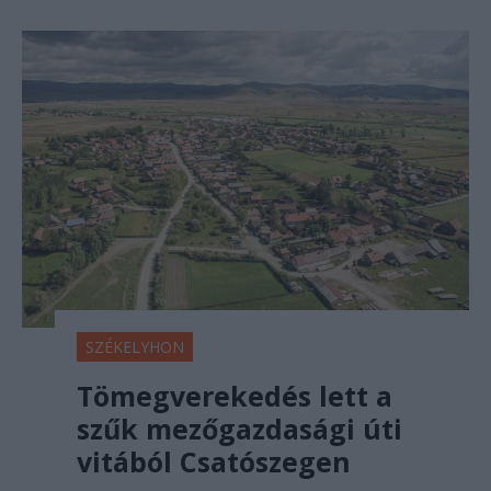
SZÉKELYHON
Tömegverekedés lett a
szűk mezőgazdasági úti
vitából Csatószegen