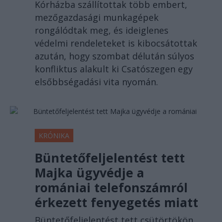
Kórházba szállítottak több embert,
mezőgazdasági munkagépek
rongálódtak meg, és ideiglenes
védelmi rendeleteket is kibocsátottak
azután, hogy szombat délután súlyos
konfliktus alakult ki Csatószegen egy
elsőbbségadási vita nyomán.
KRÓNIKA
Büntetőfeljelentést tett
Majka ügyvédje a
romániai telefonszámról
érkezett fenyegetés miatt
Büntetőfeljelentést tett csütörtökön