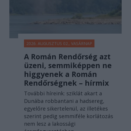
2026. AUGUSZTUS 02., VASÁRNAP
A Román Rendőrség azt
üzeni, semmiképpen ne
higgyenek a Román
Rendőrségnek – hírmix
További híreink: sziklát akart a
Dunába robbantani a hadsereg,
egyelőre sikertelenül, az illetékes
szerint pedig semmiféle korlátozás
nem lesz a lakossági