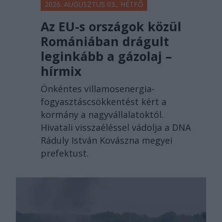
2026. AUGUSZTUS 03., HÉTFŐ
Az EU-s országok közül
Romániában drágult
leginkább a gázolaj –
hírmix
Önkéntes villamosenergia-
fogyasztáscsökkentést kért a
kormány a nagyvállalatoktól.
Hivatali visszaéléssel vádolja a DNA
Ráduly István Kovászna megyei
prefektust.