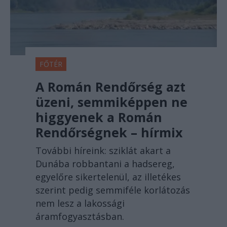
FŐTÉR
A Román Rendőrség azt
üzeni, semmiképpen ne
higgyenek a Román
Rendőrségnek – hírmix
További híreink: sziklát akart a
Dunába robbantani a hadsereg,
egyelőre sikertelenül, az illetékes
szerint pedig semmiféle korlátozás
nem lesz a lakossági
áramfogyasztásban.