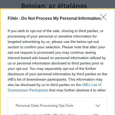
Bolojan: az általános
energiaválság miatt
Főtér -
Do Not Process My Personal Information
rendkívüli
intézkedéseket hoztunk
If you wish to opt-out of the sale, sharing to third parties, or
csütörtökön – hírmix
processing of your personal or sensitive information for
targeted advertising by us, please use the below opt-out
Energiatakarékosságra hívja fel a
section to confirm your selection. Please note that after your
lakosságot a kormány. Továbbá:
opt-out request is processed you may continue seeing
interest-based ads based on personal information utilized by
gondatlanságból elkövetett
us or personal information disclosed to third parties prior to
emberöléssel vádolnak egy hegyi
your opt-out. You may separately opt-out of the further
vezetőt a Bucsecs-hegységben
disclosure of your personal information by third parties on the
történt baleset miatt.
IAB’s list of downstream participants. This information may
also be disclosed by us to third parties on the
IAB’s List of
Downstream Participants
that may further disclose it to other
third parties.
Personal Data Processing Opt Outs