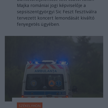
Majka romániai jogi képviselője a
sepsiszentgyörgyi Sic Feszt fesztiválra
tervezett koncert lemondását kiváltó
fenyegetés ügyében.
SZÉKELYHON