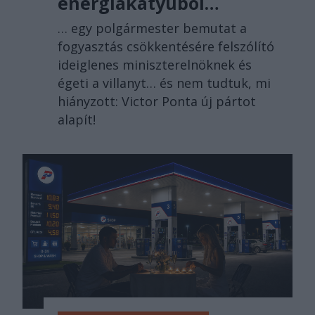
energiakátyúból…
… egy polgármester bemutat a
fogyasztás csökkentésére felszólító
ideiglenes miniszterelnöknek és
égeti a villanyt… és nem tudtuk, mi
hiányzott: Victor Ponta új pártot
alapít!