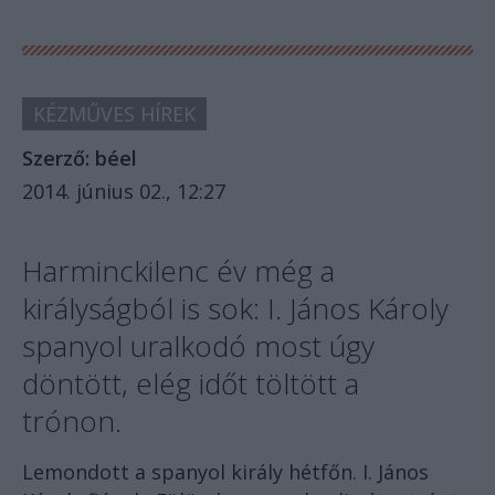
KÉZMŰVES HÍREK
Szerző:
béel
2014. június 02., 12:27
Harminckilenc év még a
királyságból is sok: I. János Károly
spanyol uralkodó most úgy
döntött, elég időt töltött a
trónon.
Lemondott a spanyol király hétfőn. I. János