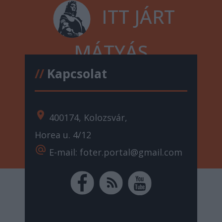
ITT JÁRT
MÁTYÁS
//
Kapcsolat
location_on
400174, Kolozsvár,
Horea u. 4/12
alternate_email
E-mail: foter.portal@gmail.com