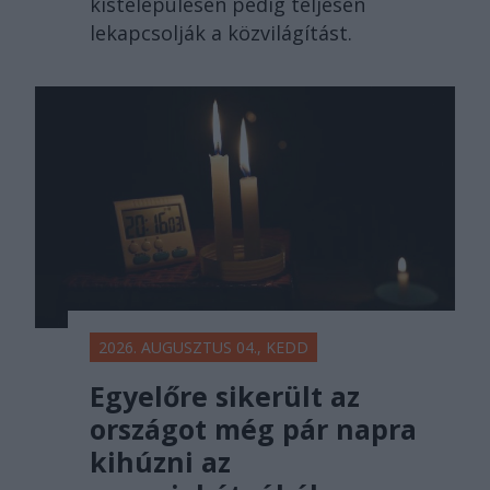
kistelepülésen pedig teljesen
lekapcsolják a közvilágítást.
2026. AUGUSZTUS 04., KEDD
Egyelőre sikerült az
országot még pár napra
kihúzni az