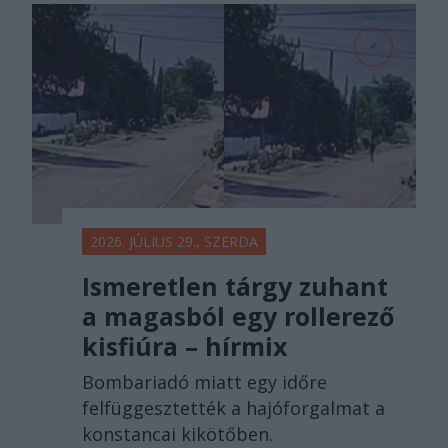
2026. JÚLIUS 29., SZERDA
Ismeretlen tárgy zuhant
a magasból egy rollerező
kisfiúra – hírmix
Bombariadó miatt egy időre
felfüggesztették a hajóforgalmat a
konstancai kikötőben.