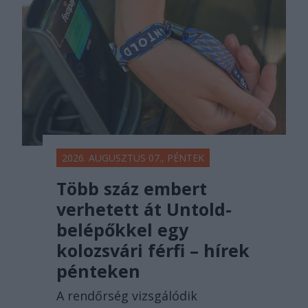
főtér.ro
2026. AUGUSZTUS 07., PÉNTEK
Több száz embert
verhetett át Untold-
belépőkkel egy
kolozsvári férfi – hírek
pénteken
A rendőrség vizsgálódik