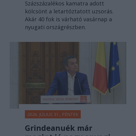
Százszázalékos kamatra adott
kölcsönt a letartóztatott uzsorás.
Akár 40 fok is várható vasárnap a
nyugati országrészben.
2026. JÚLIUS 31., PÉNTEK
Grindeanuék már