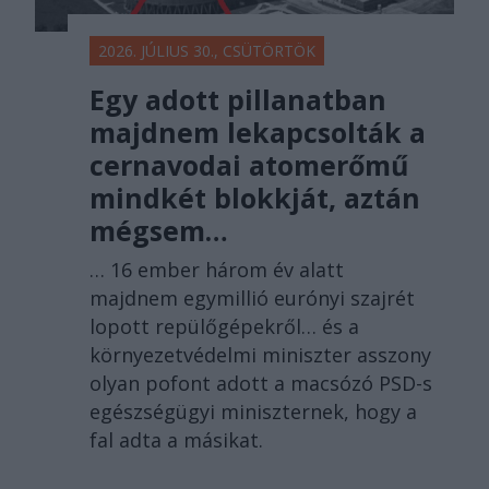
2026. JÚLIUS 30., CSÜTÖRTÖK
Egy adott pillanatban
majdnem lekapcsolták a
cernavodai atomerőmű
mindkét blokkját, aztán
mégsem…
… 16 ember három év alatt
majdnem egymillió eurónyi szajrét
lopott repülőgépekről… és a
környezetvédelmi miniszter asszony
olyan pofont adott a macsózó PSD-s
egészségügyi miniszternek, hogy a
fal adta a másikat.