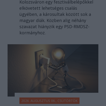
Kolozsváron egy fesztiválbelépőkkel
elkövetett lehetséges csalás
ügyében, a károsultak között sok a
magyar diák. Közben alig néhány
szavazat hiányzik egy PSD-RMDSZ-
kormányhoz.
2026. AUGUSZTUS 06., CSÜTÖRTÖK