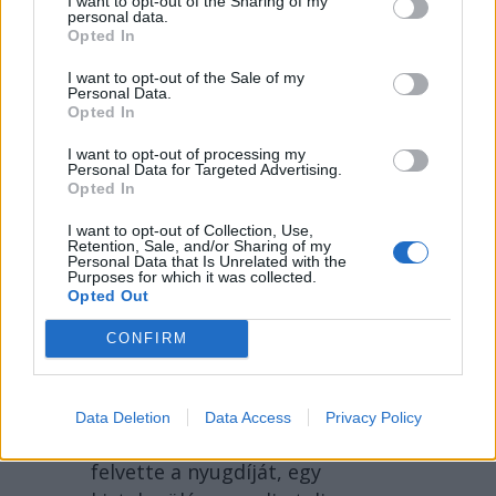
I want to opt-out of the Sharing of my
personal data.
Opted In
I want to opt-out of the Sale of my
Personal Data.
Opted In
I want to opt-out of processing my
2026. AUGUSZTUS 05., SZERDA
Personal Data for Targeted Advertising.
Opted In
Mégis átverte a PSD és
I want to opt-out of Collection, Use,
az AUR az egymilliárd
Retention, Sale, and/or Sharing of my
Personal Data that Is Unrelated with the
eurót kockára tevő
Purposes for which it was collected.
Opted Out
dekarbonizációs
törvényt – hírmix
CONFIRM
További híreink: egy nő a hátsó
kertben ásta el a halott
Data Deletion
Data Access
Privacy Policy
nagymamáját, majd továbbra is
felvette a nyugdíját, egy