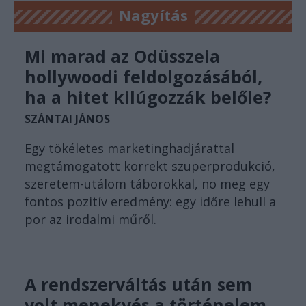
Nagyítás
Mi marad az Odüsszeia
hollywoodi feldolgozásából,
ha a hitet kilúgozzák belőle?
SZÁNTAI JÁNOS
Egy tökéletes marketinghadjárattal
megtámogatott korrekt szuperprodukció,
szeretem-utálom táborokkal, no meg egy
fontos pozitív eredmény: egy időre lehull a
por az irodalmi műről.
A rendszerváltás után sem
volt menekvés a történelem