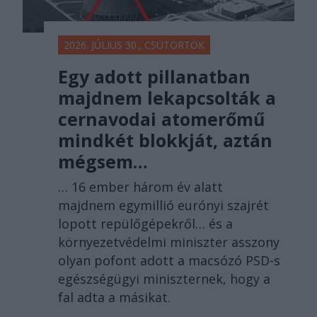
2026. JÚLIUS 30., CSÜTÖRTÖK
Egy adott pillanatban
majdnem lekapcsolták a
cernavodai atomerőmű
mindkét blokkját, aztán
mégsem…
… 16 ember három év alatt
majdnem egymillió eurónyi szajrét
lopott repülőgépekről… és a
környezetvédelmi miniszter asszony
olyan pofont adott a macsózó PSD-s
egészségügyi miniszternek, hogy a
fal adta a másikat.