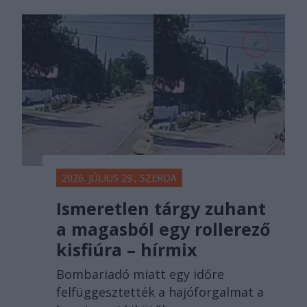
2026. JÚLIUS 29., SZERDA
Ismeretlen tárgy zuhant
a magasból egy rollerező
kisfiúra – hírmix
Bombariadó miatt egy időre
felfüggesztették a hajóforgalmat a