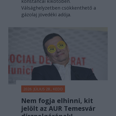
konstancai kikötőben.
Válsághelyzetben csökkenthető a
gázolaj jövedéki adója.
2026. JÚLIUS 28., KEDD
Nem fogja elhinni, kit
jelölt az AUR Temesvár
díszpolgárának!