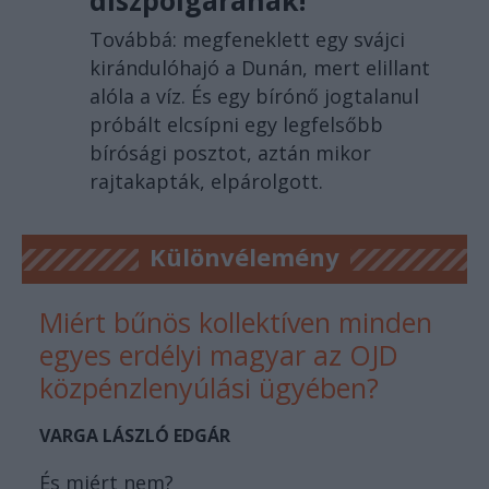
Továbbá: megfeneklett egy svájci
kirándulóhajó a Dunán, mert elillant
alóla a víz. És egy bírónő jogtalanul
próbált elcsípni egy legfelsőbb
bírósági posztot, aztán mikor
rajtakapták, elpárolgott.
Különvélemény
Miért bűnös kollektíven minden
egyes erdélyi magyar az OJD
közpénzlenyúlási ügyében?
VARGA LÁSZLÓ EDGÁR
És miért nem?