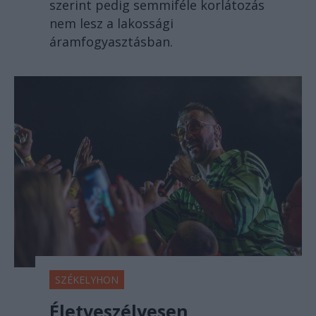
szerint pedig semmiféle korlátozás
nem lesz a lakossági
áramfogyasztásban.
SZÉKELYHON
Életveszélyesen