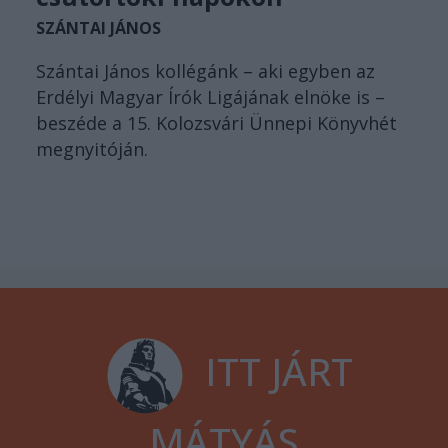
SZÁNTAI JÁNOS
Szántai János kollégánk – aki egyben az
Erdélyi Magyar Írók Ligájának elnöke is –
beszéde a 15. Kolozsvári Ünnepi Könyvhét
megnyitóján.
ITT JÁRT
MÁTYÁS