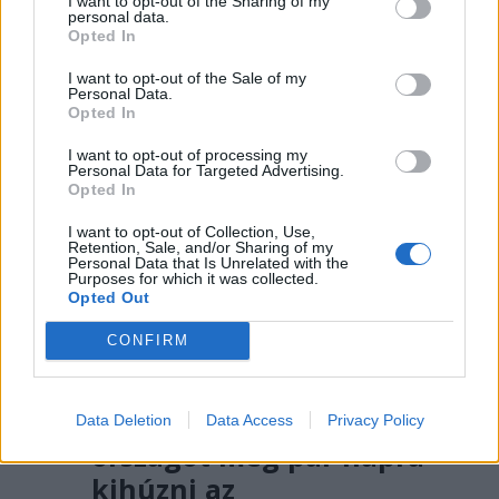
I want to opt-out of the Sharing of my
personal data.
kistelepülésen pedig teljesen
Opted In
lekapcsolják a közvilágítást.
I want to opt-out of the Sale of my
Personal Data.
Opted In
I want to opt-out of processing my
Personal Data for Targeted Advertising.
Opted In
I want to opt-out of Collection, Use,
Retention, Sale, and/or Sharing of my
Personal Data that Is Unrelated with the
Purposes for which it was collected.
Opted Out
CONFIRM
2026. AUGUSZTUS 04., KEDD
Egyelőre sikerült az
Data Deletion
Data Access
Privacy Policy
országot még pár napra
kihúzni az