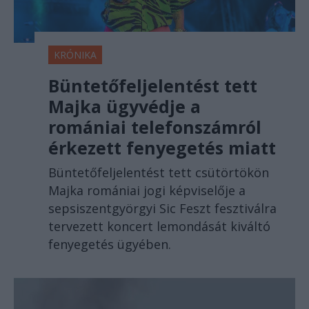
KRÓNIKA
Büntetőfeljelentést tett
Majka ügyvédje a
romániai telefonszámról
érkezett fenyegetés miatt
Büntetőfeljelentést tett csütörtökön
Majka romániai jogi képviselője a
sepsiszentgyörgyi Sic Feszt fesztiválra
tervezett koncert lemondását kiváltó
fenyegetés ügyében.