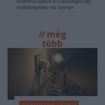
konfliktus alakult ki Csatószegen egy
elsőbbségadási vita nyomán.
//
még
több
főtér.ro
2026. AUGUSZTUS 06., CSÜTÖRTÖK