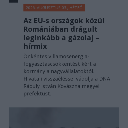
2026. AUGUSZTUS 03., HÉTFŐ
Az EU-s országok közül
Romániában drágult
leginkább a gázolaj –
hírmix
Önkéntes villamosenergia-
fogyasztáscsökkentést kért a
kormány a nagyvállalatoktól.
Hivatali visszaéléssel vádolja a DNA
Ráduly István Kovászna megyei
prefektust.