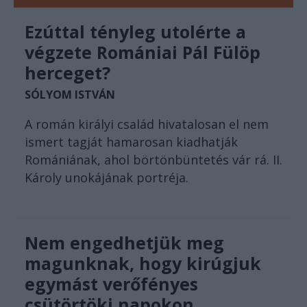
Ezúttal tényleg utolérte a
végzete Romániai Pál Fülöp
herceget?
SÓLYOM ISTVÁN
A román királyi család hivatalosan el nem
ismert tagját hamarosan kiadhatják
Romániának, ahol börtönbüntetés vár rá. II.
Károly unokájának portréja.
Nem engedhetjük meg
magunknak, hogy kirúgjuk
egymást verőfényes
csütörtöki napokon