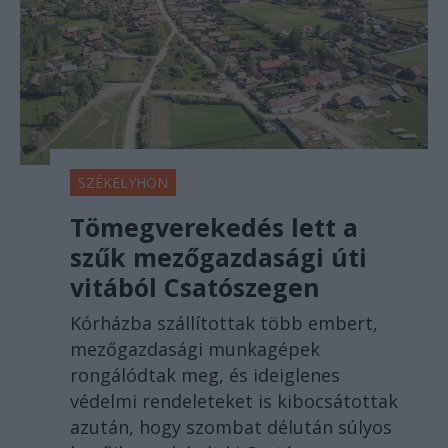
SZÉKELYHON
Tömegverekedés lett a
szűk mezőgazdasági úti
vitából Csatószegen
Kórházba szállítottak több embert,
mezőgazdasági munkagépek
rongálódtak meg, és ideiglenes
védelmi rendeleteket is kibocsátottak
azután, hogy szombat délután súlyos