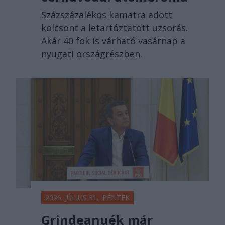
Százszázalékos kamatra adott
kölcsönt a letartóztatott uzsorás.
Akár 40 fok is várható vasárnap a
nyugati országrészben.
2026. JÚLIUS 31., PÉNTEK
Grindeanuék már