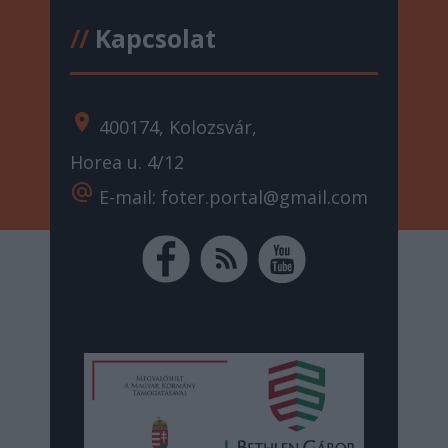
//
Kapcsolat
location_on
400174, Kolozsvár,
Horea u. 4/12
alternate_email
E-mail: foter.portal@gmail.com