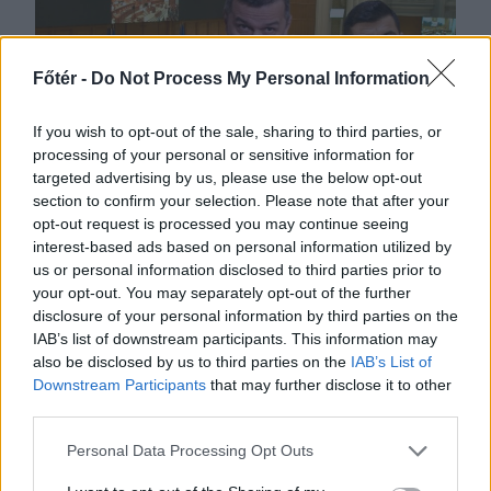
Főtér -
Do Not Process My Personal Information
If you wish to opt-out of the sale, sharing to third parties, or
processing of your personal or sensitive information for
targeted advertising by us, please use the below opt-out
2026. AUGUSZTUS 05., SZERDA
section to confirm your selection. Please note that after your
Mégis átverte a PSD és
opt-out request is processed you may continue seeing
interest-based ads based on personal information utilized by
az AUR az egymilliárd
us or personal information disclosed to third parties prior to
eurót kockára tevő
your opt-out. You may separately opt-out of the further
disclosure of your personal information by third parties on the
dekarbonizációs
IAB’s list of downstream participants. This information may
törvényt – hírmix
also be disclosed by us to third parties on the
IAB’s List of
Downstream Participants
that may further disclose it to other
További híreink: egy nő a hátsó
third parties.
kertben ásta el a halott
Personal Data Processing Opt Outs
nagymamáját, majd továbbra is
felvette a nyugdíját, egy