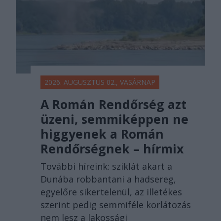
2026. AUGUSZTUS 02., VASÁRNAP
A Román Rendőrség azt
üzeni, semmiképpen ne
higgyenek a Román
Rendőrségnek – hírmix
További híreink: sziklát akart a
Dunába robbantani a hadsereg,
egyelőre sikertelenül, az illetékes
szerint pedig semmiféle korlátozás
nem lesz a lakossági