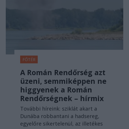
FŐTÉR
A Román Rendőrség azt
üzeni, semmiképpen ne
higgyenek a Román
Rendőrségnek – hírmix
További híreink: sziklát akart a
Dunába robbantani a hadsereg,
egyelőre sikertelenül, az illetékes