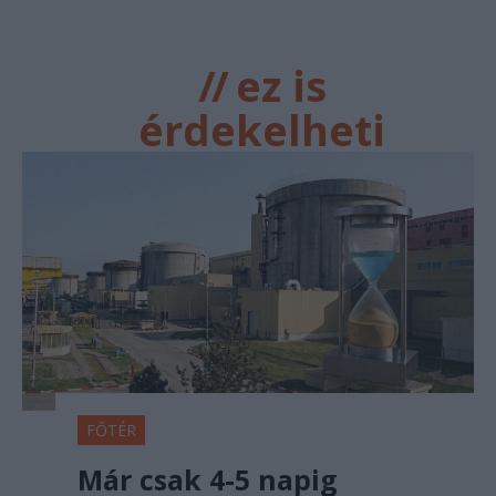
//
ez is
érdekelheti
FŐTÉR
Már csak 4-5 napig