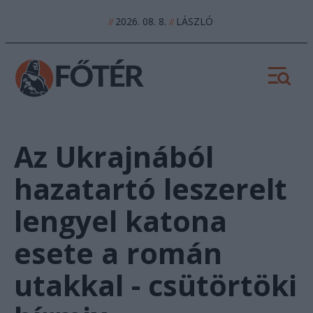
2026. 08. 8.
LÁSZLÓ
//
//
Az Ukrajnából
hazatartó leszerelt
lengyel katona
esete a román
utakkal - csütörtöki