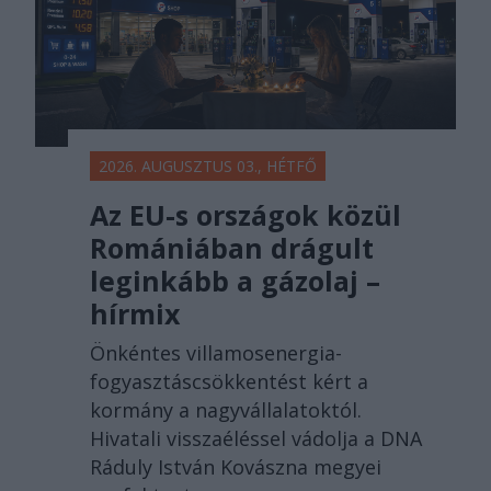
2026. AUGUSZTUS 03., HÉTFŐ
Az EU-s országok közül
Romániában drágult
leginkább a gázolaj –
hírmix
Önkéntes villamosenergia-
fogyasztáscsökkentést kért a
kormány a nagyvállalatoktól.
Hivatali visszaéléssel vádolja a DNA
Ráduly István Kovászna megyei