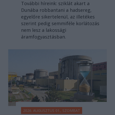
További híreink: sziklát akart a
Dunába robbantani a hadsereg,
egyelőre sikertelenül, az illetékes
szerint pedig semmiféle korlátozás
nem lesz a lakossági
áramfogyasztásban.
2026. AUGUSZTUS 01., SZOMBAT