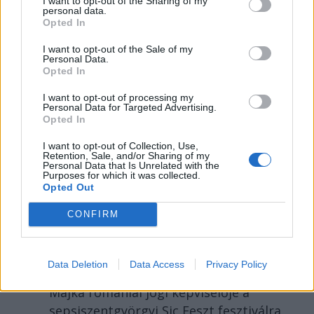
I want to opt-out of the Sharing of my
rongálódtak meg, és ideiglenes
personal data.
védelmi rendeleteket is kibocsátottak
Opted In
azután, hogy szombat délután súlyos
I want to opt-out of the Sale of my
konfliktus alakult ki Csatószegen egy
Personal Data.
Opted In
elsőbbségadási vita nyomán.
I want to opt-out of processing my
Personal Data for Targeted Advertising.
Opted In
I want to opt-out of Collection, Use,
KRÓNIKA
Retention, Sale, and/or Sharing of my
Personal Data that Is Unrelated with the
Purposes for which it was collected.
Büntetőfeljelentést tett
Opted Out
Majka ügyvédje a
CONFIRM
romániai telefonszámról
érkezett fenyegetés miatt
Data Deletion
Data Access
Privacy Policy
Büntetőfeljelentést tett csütörtökön
Majka romániai jogi képviselője a
sepsiszentgyörgyi Sic Feszt fesztiválra