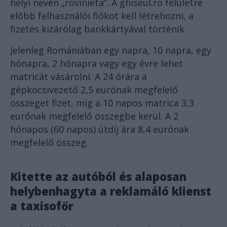
helyi nevén „rovinieta”. A ghiseul.ro felületre
előbb felhasználói fiókot kell létrehozni, a
fizetés kizárólag bankkártyával történik.
Jelenleg Romániában egy napra, 10 napra, egy
hónapra, 2 hónapra vagy egy évre lehet
matricát vásárolni. A 24 órára a
gépkocsivezető 2,5 eurónak megfelelő
összeget fizet, míg a 10 napos matrica 3,3
eurónak megfelelő összegbe kerül. A 2
hónapos (60 napos) útdíj ára 8,4 eurónak
megfelelő összeg.
Kitette az autóból és alaposan
helybenhagyta a reklamáló klienst
a taxisofőr