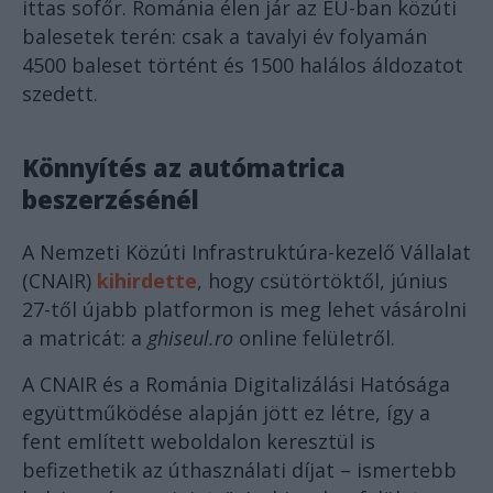
ittas sofőr. Románia élen jár az EU-ban közúti
balesetek terén: csak a tavalyi év folyamán
4500 baleset történt és 1500 halálos áldozatot
szedett.
Könnyítés az autómatrica
beszerzésénél
A Nemzeti Közúti Infrastruktúra-kezelő Vállalat
(CNAIR)
kihirdette
, hogy csütörtöktől, június
27-től újabb platformon is meg lehet vásárolni
a matricát: a
ghiseul.ro
online felületről.
A CNAIR és a Románia Digitalizálási Hatósága
együttműködése alapján jött ez létre, így a
fent említett weboldalon keresztül is
befizethetik az úthasználati díjat – ismertebb