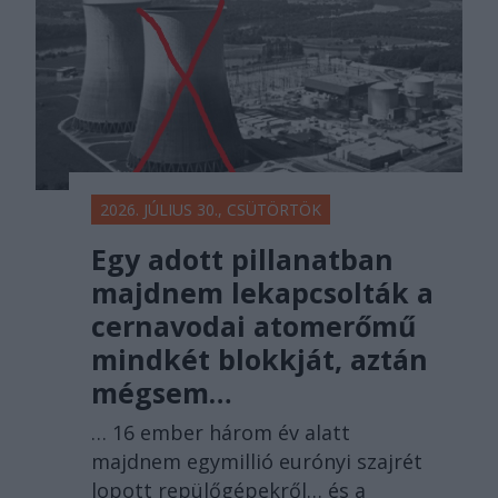
2026. JÚLIUS 30., CSÜTÖRTÖK
Egy adott pillanatban
majdnem lekapcsolták a
cernavodai atomerőmű
mindkét blokkját, aztán
mégsem…
… 16 ember három év alatt
majdnem egymillió eurónyi szajrét
lopott repülőgépekről… és a