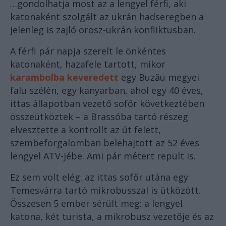
…gondolhatja most az a lengyel férfi, aki
katonaként szolgált az ukrán hadseregben a
jelenleg is zajló orosz-ukrán konfliktusban.
A férfi pár napja szerelt le önkéntes
katonaként, hazafele tartott, mikor
karambolba keveredett
egy Buzău megyei
falu szélén, egy kanyarban, ahol egy 40 éves,
ittas állapotban vezető sofőr következtében
összeütköztek – a Brassóba tartó részeg
elvesztette a kontrollt az út felett,
szembeforgalomban belehajtott az 52 éves
lengyel ATV-jébe. Ami pár métert repült is.
Ez sem volt elég: az ittas sofőr utána egy
Temesvárra tartó mikrobusszal is ütközött.
Összesen 5 ember sérült meg: a lengyel
katona, két turista, a mikrobusz vezetője és az