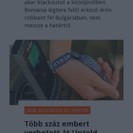
akar blackoutot a közeljövőben.
Románia légtere felől érkező drón
robbant fel Bulgáriában, nem
messze a határtól.
2026. AUGUSZTUS 07., PÉNTEK
Több száz embert
verhetett át Untold-