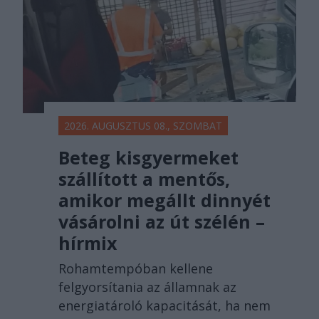
2026. AUGUSZTUS 08., SZOMBAT
Beteg kisgyermeket
szállított a mentős,
amikor megállt dinnyét
vásárolni az út szélén –
hírmix
Rohamtempóban kellene
felgyorsítania az államnak az
energiatároló kapacitását, ha nem