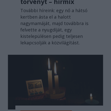
törvényt – hírmix
További híreink: egy nő a hátsó
kertben ásta el a halott
nagymamáját, majd továbbra is
felvette a nyugdíját, egy
kistelepülésen pedig teljesen
lekapcsolják a közvilágítást.