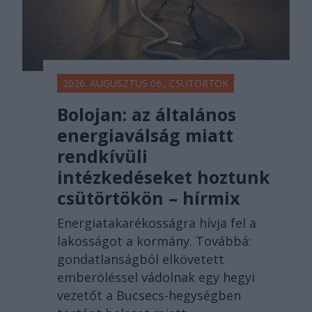
2026. AUGUSZTUS 06., CSÜTÖRTÖK
Bolojan: az általános
energiaválság miatt
rendkívüli
intézkedéseket hoztunk
csütörtökön – hírmix
Energiatakarékosságra hívja fel a
lakosságot a kormány. Továbbá:
gondatlanságból elkövetett
emberöléssel vádolnak egy hegyi
vezetőt a Bucsecs-hegységben