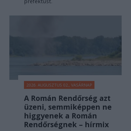
prefektust.
2026. AUGUSZTUS 02., VASÁRNAP
A Román Rendőrség azt
üzeni, semmiképpen ne
higgyenek a Román
Rendőrségnek – hírmix