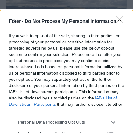
Főtér -
Do Not Process My Personal Information
If you wish to opt-out of the sale, sharing to third parties, or
processing of your personal or sensitive information for
targeted advertising by us, please use the below opt-out
section to confirm your selection. Please note that after your
opt-out request is processed you may continue seeing
interest-based ads based on personal information utilized by
us or personal information disclosed to third parties prior to
SZÉKELYHON
your opt-out. You may separately opt-out of the further
disclosure of your personal information by third parties on the
Tömegverekedés lett a
IAB’s list of downstream participants. This information may
szűk mezőgazdasági úti
also be disclosed by us to third parties on the
IAB’s List of
Downstream Participants
that may further disclose it to other
vitából Csatószegen
third parties.
Kórházba szállítottak több embert,
Personal Data Processing Opt Outs
mezőgazdasági munkagépek