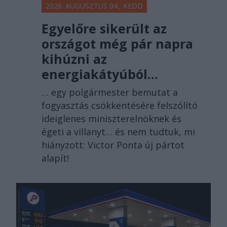
2026. AUGUSZTUS 04., KEDD
Egyelőre sikerült az
országot még pár napra
kihúzni az
energiakátyúból…
… egy polgármester bemutat a
fogyasztás csökkentésére felszólító
ideiglenes miniszterelnöknek és
égeti a villanyt… és nem tudtuk, mi
hiányzott: Victor Ponta új pártot
alapít!