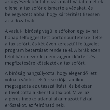
az ügyészek bántalmazás miatt vádat emeltek
ellene, a taxisofőr elismerte a vádakat, és
beleegyezett abba, hogy kártérítést fizessen
az áldozatnak.
A vaslui-i bíróság végül elsőfokon egy év hat
hónap felfüggesztett börtönbüntetésre ítélte
a taxisofőrt, és két éven keresztül felügyeleti
program betartását rendelte el. A bírák ezen
felül háromezer lej nem vagyoni kártérítés
megfizetésére kötelezték a taxisofőrt.
A bíróság hangsúlyozta, hogy elegendő lett
volna a vádlott első reakciója, amikor
megtagadta az utasszállítást, és békésen
eltávolította a klienst a taxiból. Mivel az
alperes indokolatlanul alkalmazott fizikai
erőszakot, az felróható neki.