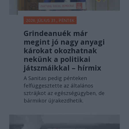
2026. JÚLIUS 31., PÉNTEK
Grindeanuék már
megint jó nagy anyagi
károkat okozhatnak
nekünk a politikai
játszmáikkal – hírmix
A Sanitas pedig pénteken
felfüggesztette az általános
sztrájkot az egészségügyben, de
bármikor újrakezdhetik.