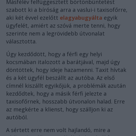
Másfélév felfüggesztett börtönbüntetést
szabott ki a bíróság arra a vaslui-i taxisofőrre,
aki két évvel ezelőtt
elagyabugyálta
egyik
ügyfelét, amiért az szóvá merte tenni, hogy
szerinte nem a legrövidebb útvonalat
választotta.
Úgy kezdődött, hogy a férfi egy helyi
kocsmában italozott a barátjával, majd úgy
döntöttek, hogy ideje hazamenni. Taxit hívtak
és a két ügyfél beszállt az autóba. Az első
címnél kiszállt egyikőjük, a problémák azután
kezdődtek, hogy a másik férfi jelezte a
taxisofőrnek, hosszabb útvonalon halad. Erre
az megkérte a klienst, hogy szálljon ki az
autóból.
A sértett erre nem volt hajlandó, mire a