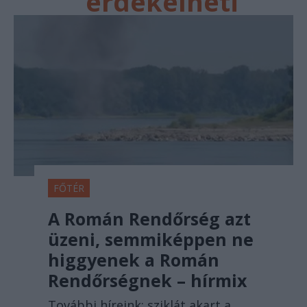
érdekelheti
FŐTÉR
A Román Rendőrség azt
üzeni, semmiképpen ne
higgyenek a Román
Rendőrségnek – hírmix
További híreink: sziklát akart a