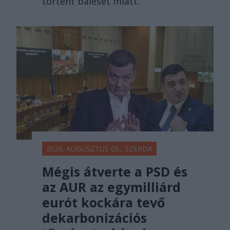
történt baleset miatt.
2026. AUGUSZTUS 05., SZERDA
Mégis átverte a PSD és
az AUR az egymilliárd
eurót kockára tevő
dekarbonizációs