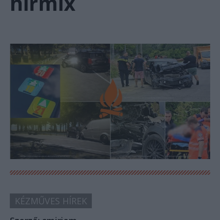
hírmix
KÉZMŰVES HÍREK