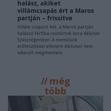
halász, akiket
villámcsapás ért a Maros
partján – frissítve
Villám csapott két, a Maros partján
halászó férfiba csütörtök kora délután
Szászrégenben. A mentősök
erőfeszítései ellenére életüket nem
sikerült megmenteni.
//
még
több
főtér.ro