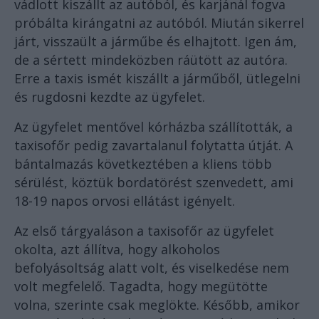
vádlott kiszállt az autóból, és karjánál fogva
próbálta kirángatni az autóból. Miután sikerrel
járt, visszaült a járműbe és elhajtott. Igen ám,
de a sértett mindeközben ráütött az autóra.
Erre a taxis ismét kiszállt a járműből, ütlegelni
és rugdosni kezdte az ügyfelet.
Az ügyfelet mentővel kórházba szállították, a
taxisofőr pedig zavartalanul folytatta útját. A
bántalmazás következtében a kliens több
sérülést, köztük bordatörést szenvedett, ami
18-19 napos orvosi ellátást igényelt.
Az első tárgyaláson a taxisofőr az ügyfelet
okolta, azt állítva, hogy alkoholos
befolyásoltság alatt volt, és viselkedése nem
volt megfelelő. Tagadta, hogy megütötte
volna, szerinte csak meglökte. Később, amikor