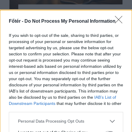
2026. AUGUSZTUS 06., CSÜTÖRTÖK
Főtér -
Do Not Process My Personal Information
Bolojan: az általános
energiaválság miatt
If you wish to opt-out of the sale, sharing to third parties, or
processing of your personal or sensitive information for
rendkívüli
targeted advertising by us, please use the below opt-out
intézkedéseket hoztunk
section to confirm your selection. Please note that after your
opt-out request is processed you may continue seeing
csütörtökön – hírmix
interest-based ads based on personal information utilized by
Energiatakarékosságra hívja fel a
us or personal information disclosed to third parties prior to
your opt-out. You may separately opt-out of the further
lakosságot a kormány. Továbbá:
disclosure of your personal information by third parties on the
gondatlanságból elkövetett
IAB’s list of downstream participants. This information may
emberöléssel vádolnak egy hegyi
also be disclosed by us to third parties on the
IAB’s List of
vezetőt a Bucsecs-hegységben
Downstream Participants
that may further disclose it to other
third parties.
történt baleset miatt.
Personal Data Processing Opt Outs