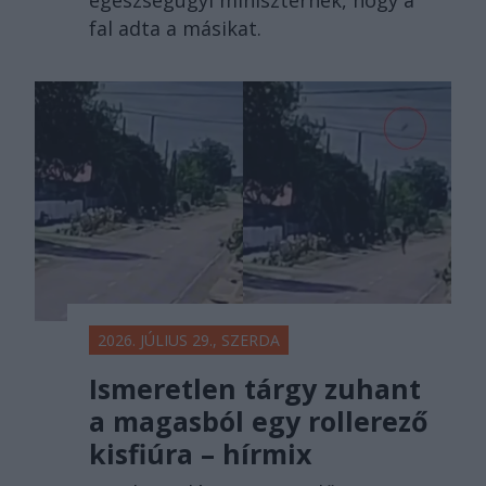
fal adta a másikat.
2026. JÚLIUS 29., SZERDA
Ismeretlen tárgy zuhant
a magasból egy rollerező
kisfiúra – hírmix