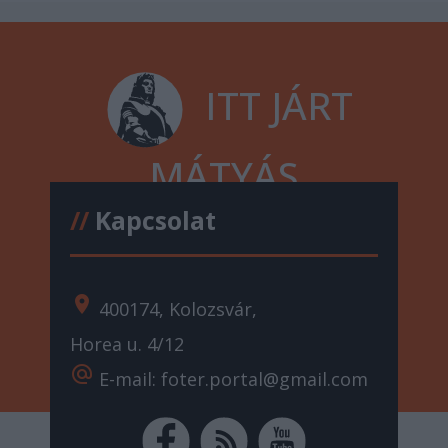
ITT JÁRT
MÁTYÁS
//
Kapcsolat
location_on
400174, Kolozsvár,
Horea u. 4/12
alternate_email
E-mail: foter.portal@gmail.com