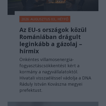
2026. AUGUSZTUS 03., HÉTFŐ
Az EU-s országok közül
Romániában drágult
leginkább a gázolaj –
hírmix
Önkéntes villamosenergia-
fogyasztáscsökkentést kért a
kormány a nagyvállalatoktól.
Hivatali visszaéléssel vádolja a DNA
Ráduly István Kovászna megyei
prefektust.