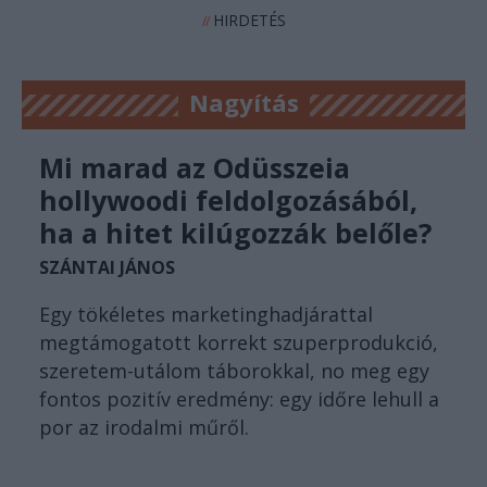
HIRDETÉS
//
Nagyítás
Mi marad az Odüsszeia
hollywoodi feldolgozásából,
ha a hitet kilúgozzák belőle?
SZÁNTAI JÁNOS
Egy tökéletes marketinghadjárattal
megtámogatott korrekt szuperprodukció,
szeretem-utálom táborokkal, no meg egy
fontos pozitív eredmény: egy időre lehull a
por az irodalmi műről.