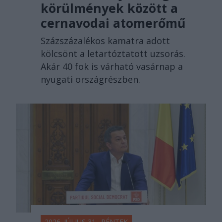
körülmények között a
cernavodai atomerőmű
Százszázalékos kamatra adott
kölcsönt a letartóztatott uzsorás.
Akár 40 fok is várható vasárnap a
nyugati országrészben.
2026. JÚLIUS 31., PÉNTEK