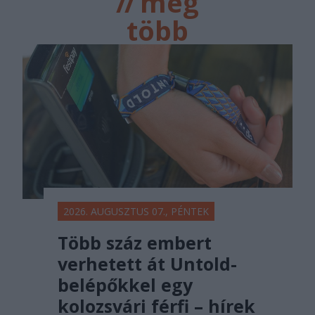
//
még
több
főtér.ro
2026. AUGUSZTUS 07., PÉNTEK
Több száz embert
verhetett át Untold-
belépőkkel egy
kolozsvári férfi – hírek