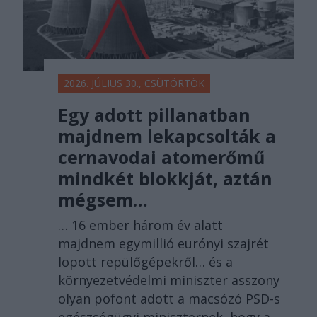
2026. JÚLIUS 30., CSÜTÖRTÖK
Egy adott pillanatban
majdnem lekapcsolták a
cernavodai atomerőmű
mindkét blokkját, aztán
mégsem…
… 16 ember három év alatt
majdnem egymillió eurónyi szajrét
lopott repülőgépekről… és a
környezetvédelmi miniszter asszony
olyan pofont adott a macsózó PSD-s
egészségügyi miniszternek, hogy a