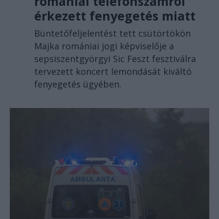
romániai telefonszámról
érkezett fenyegetés miatt
Büntetőfeljelentést tett csütörtökön
Majka romániai jogi képviselője a
sepsiszentgyörgyi Sic Feszt fesztiválra
tervezett koncert lemondását kiváltó
fenyegetés ügyében.