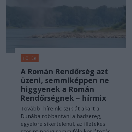
FŐTÉR
A Román Rendőrség azt
üzeni, semmiképpen ne
higgyenek a Román
Rendőrségnek – hírmix
További híreink: sziklát akart a
Dunába robbantani a hadsereg,
egyelőre sikertelenül, az illetékes
szerint pedig semmiféle korlátozás