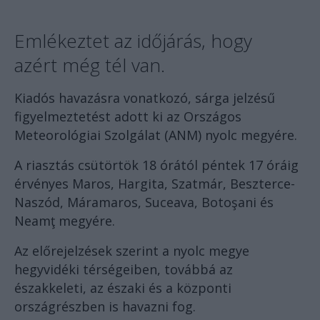
Emlékeztet az időjárás, hogy
azért még tél van.
Kiadós havazásra vonatkozó, sárga jelzésű
figyelmeztetést adott ki az Országos
Meteorológiai Szolgálat (ANM) nyolc megyére.
A riasztás csütörtök 18 órától péntek 17 óráig
érvényes Maros, Hargita, Szatmár, Beszterce-
Naszód, Máramaros, Suceava, Botoşani és
Neamţ megyére.
Az előrejelzések szerint a nyolc megye
hegyvidéki térségeiben, továbbá az
északkeleti, az északi és a központi
országrészben is havazni fog.