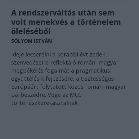
A rendszerváltás után sem
volt menekvés a történelem
öleléséből
SÓLYOM ISTVÁN
Ideje lecserélni a korábbi évtizedek
szenvedéseire reflektáló román–magyar
megbékélés fogalmát a pragmatikus
együttélés kifejezésére, a tisztességes
Európáért folytatott közös román–magyar
párbeszédre. Vége az MCC-
történészkerekasztalnak.