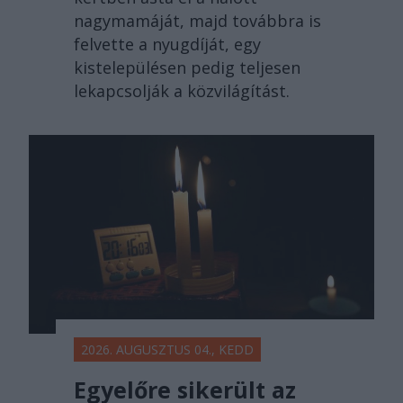
nagymamáját, majd továbbra is
felvette a nyugdíját, egy
kistelepülésen pedig teljesen
lekapcsolják a közvilágítást.
2026. AUGUSZTUS 04., KEDD
Egyelőre sikerült az