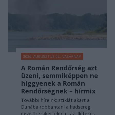
2026. AUGUSZTUS 02., VASÁRNAP
A Román Rendőrség azt
üzeni, semmiképpen ne
higgyenek a Román
Rendőrségnek – hírmix
További híreink: sziklát akart a
Dunába robbantani a hadsereg,
egyelőre sikertelenül, az illetékes