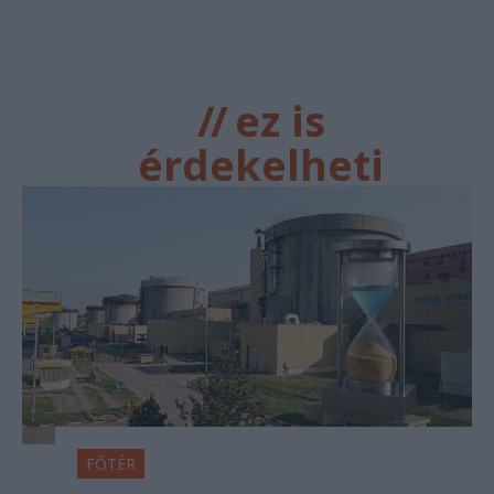
//
ez is
érdekelheti
FŐTÉR