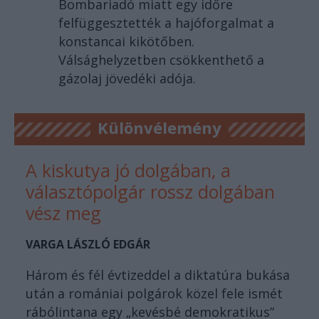
Bombariadó miatt egy időre
felfüggesztették a hajóforgalmat a
konstancai kikötőben.
Válsághelyzetben csökkenthető a
gázolaj jövedéki adója.
Különvélemény
A kiskutya jó dolgában, a
választópolgár rossz dolgában
vész meg
VARGA LÁSZLÓ EDGÁR
Három és fél évtizeddel a diktatúra bukása
után a romániai polgárok közel fele ismét
rábólintana egy „kevésbé demokratikus”