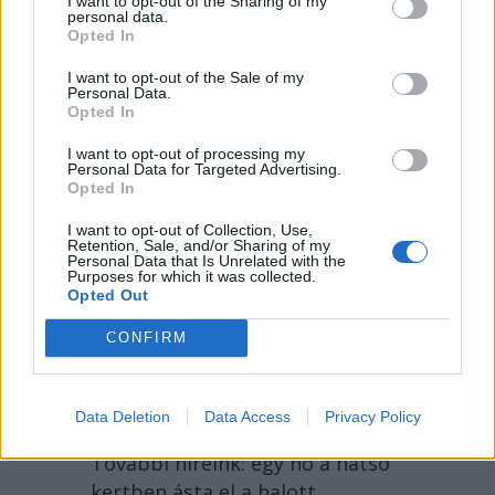
I want to opt-out of the Sharing of my
personal data.
Opted In
I want to opt-out of the Sale of my
Personal Data.
Opted In
I want to opt-out of processing my
Personal Data for Targeted Advertising.
Opted In
I want to opt-out of Collection, Use,
2026. AUGUSZTUS 05., SZERDA
Retention, Sale, and/or Sharing of my
Personal Data that Is Unrelated with the
Purposes for which it was collected.
Mégis átverte a PSD és
Opted Out
az AUR az egymilliárd
CONFIRM
eurót kockára tevő
dekarbonizációs
törvényt – hírmix
Data Deletion
Data Access
Privacy Policy
További híreink: egy nő a hátsó
kertben ásta el a halott