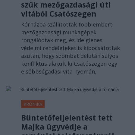
szűk mezőgazdasági úti
vitából Csatószegen
Kórházba szállítottak több embert,
mezőgazdasági munkagépek
rongálódtak meg, és ideiglenes
védelmi rendeleteket is kibocsátottak
azután, hogy szombat délután súlyos
konfliktus alakult ki Csatószegen egy
elsőbbségadási vita nyomán.
KRÓNIKA
Büntetőfeljelentést tett
Majka ügyvédje a