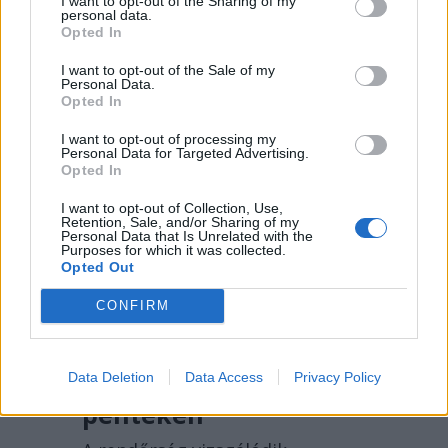
I want to opt-out of the Sharing of my
főtér.ro
personal data.
Opted In
I want to opt-out of the Sale of my
Personal Data.
Opted In
I want to opt-out of processing my
Personal Data for Targeted Advertising.
Opted In
I want to opt-out of Collection, Use,
Retention, Sale, and/or Sharing of my
Personal Data that Is Unrelated with the
2026. AUGUSZTUS 07., PÉNTEK
Purposes for which it was collected.
Opted Out
Több száz embert
CONFIRM
verhetett át Untold-
belépőkkel egy
kolozsvári férfi – hírek
Data Deletion
Data Access
Privacy Policy
pénteken