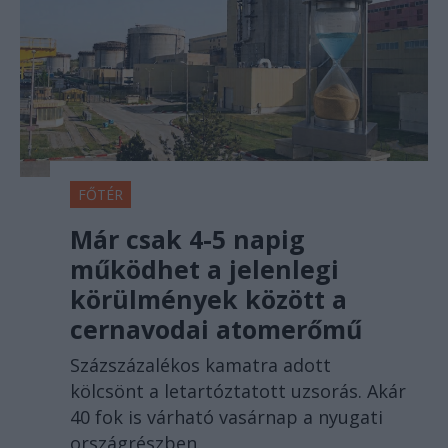
FŐTÉR
Már csak 4-5 napig
működhet a jelenlegi
körülmények között a
cernavodai atomerőmű
Százszázalékos kamatra adott
kölcsönt a letartóztatott uzsorás. Akár
40 fok is várható vasárnap a nyugati
országrészben.