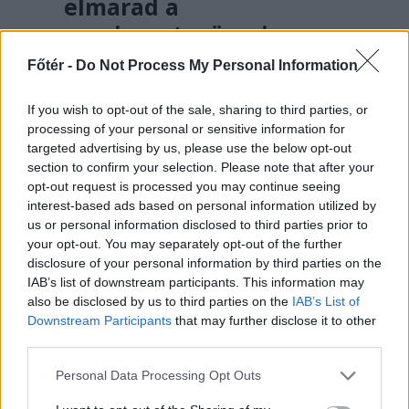
elmarad a
sepsiszentgyörgyi
koncertje
Főtér -
Do Not Process My Personal Information
Életveszélyes fenyegetést kapott
If you wish to opt-out of the sale, sharing to third parties, or
Majka, ezért elmarad a
processing of your personal or sensitive information for
sepsiszentgyörgyi koncertje. Az előadó
targeted advertising by us, please use the below opt-out
közösségi oldalán azt írta,
section to confirm your selection. Please note that after your
ismeretlenek azt is tudják, hol
opt-out request is processed you may continue seeing
interest-based ads based on personal information utilized by
szállnának meg, kik biztosítanák a
us or personal information disclosed to third parties prior to
rendezvényt és milyen útvonalon
your opt-out. You may separately opt-out of the further
közlekednének Erdélyben.
disclosure of your personal information by third parties on the
IAB’s list of downstream participants. This information may
also be disclosed by us to third parties on the
IAB’s List of
Downstream Participants
that may further disclose it to other
third parties.
//
még
Personal Data Processing Opt Outs
több