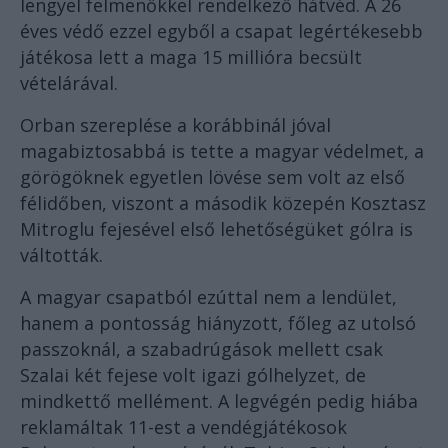
lengyel felmenőkkel rendelkező hátvéd. A 26
éves védő ezzel egyből a csapat legértékesebb
játékosa lett a maga 15 millióra becsült
vételárával.
Orban szereplése a korábbinál jóval
magabiztosabbá is tette a magyar védelmet, a
görögöknek egyetlen lövése sem volt az első
félidőben, viszont a második közepén Kosztasz
Mitroglu fejesével első lehetőségüket gólra is
váltották.
A magyar csapatból ezúttal nem a lendület,
hanem a pontosság hiányzott, főleg az utolsó
passzoknál, a szabadrúgások mellett csak
Szalai két fejese volt igazi gólhelyzet, de
mindkettő mellément. A legvégén pedig hiába
reklamáltak 11-est a vendégjátékosok