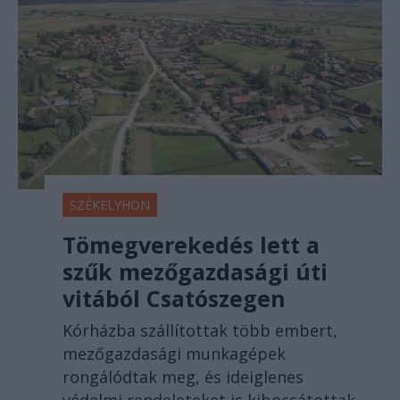
SZÉKELYHON
Tömegverekedés lett a
szűk mezőgazdasági úti
vitából Csatószegen
Kórházba szállítottak több embert,
mezőgazdasági munkagépek
rongálódtak meg, és ideiglenes
védelmi rendeleteket is kibocsátottak