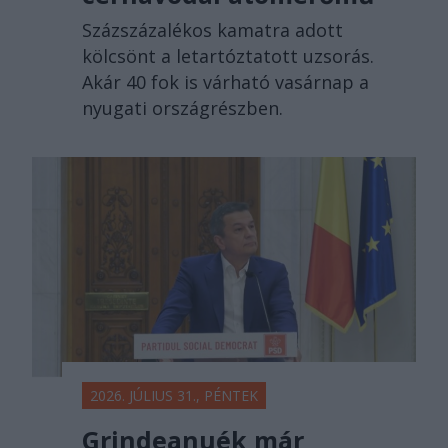
Százszázalékos kamatra adott
kölcsönt a letartóztatott uzsorás.
Akár 40 fok is várható vasárnap a
nyugati országrészben.
2026. JÚLIUS 31., PÉNTEK
Grindeanuék már