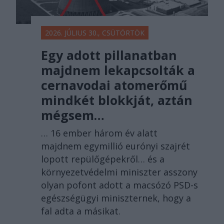
2026. JÚLIUS 30., CSÜTÖRTÖK
Egy adott pillanatban
majdnem lekapcsolták a
cernavodai atomerőmű
mindkét blokkját, aztán
mégsem…
… 16 ember három év alatt
majdnem egymillió eurónyi szajrét
lopott repülőgépekről… és a
környezetvédelmi miniszter asszony
olyan pofont adott a macsózó PSD-s
egészségügyi miniszternek, hogy a
fal adta a másikat.