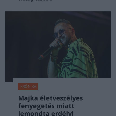
KRÓNIKA
Majka életveszélyes
fenyegetés miatt
lemondta erdélyi