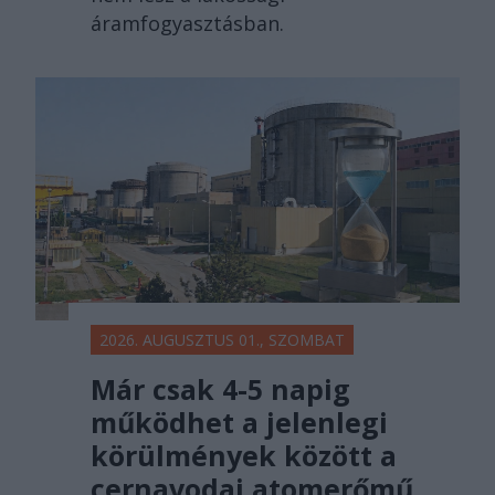
áramfogyasztásban.
2026. AUGUSZTUS 01., SZOMBAT
Már csak 4-5 napig
működhet a jelenlegi
körülmények között a
cernavodai atomerőmű