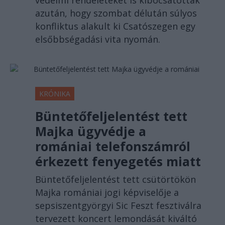
azután, hogy szombat délután súlyos
konfliktus alakult ki Csatószegen egy
elsőbbségadási vita nyomán.
KRÓNIKA
Büntetőfeljelentést tett
Majka ügyvédje a
romániai telefonszámról
érkezett fenyegetés miatt
Büntetőfeljelentést tett csütörtökön
Majka romániai jogi képviselője a
sepsiszentgyörgyi Sic Feszt fesztiválra
tervezett koncert lemondását kiváltó