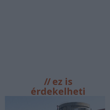
//
ez is
érdekelheti