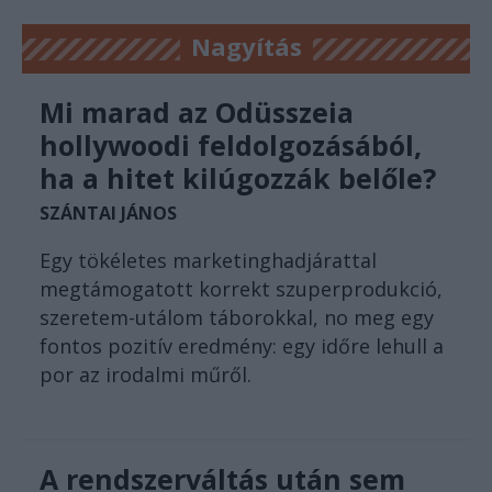
Nagyítás
Mi marad az Odüsszeia
hollywoodi feldolgozásából,
ha a hitet kilúgozzák belőle?
SZÁNTAI JÁNOS
Egy tökéletes marketinghadjárattal
megtámogatott korrekt szuperprodukció,
szeretem-utálom táborokkal, no meg egy
fontos pozitív eredmény: egy időre lehull a
por az irodalmi műről.
A rendszerváltás után sem