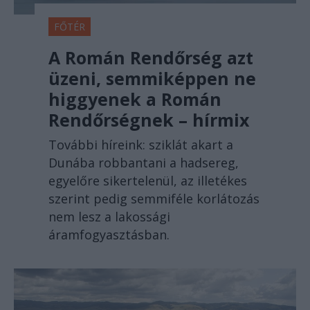
FŐTÉR
A Román Rendőrség azt
üzeni, semmiképpen ne
higgyenek a Román
Rendőrségnek – hírmix
További híreink: sziklát akart a
Dunába robbantani a hadsereg,
egyelőre sikertelenül, az illetékes
szerint pedig semmiféle korlátozás
nem lesz a lakossági
áramfogyasztásban.