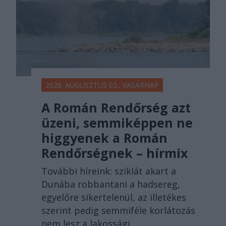
2026. AUGUSZTUS 02., VASÁRNAP
A Román Rendőrség azt
üzeni, semmiképpen ne
higgyenek a Román
Rendőrségnek – hírmix
További híreink: sziklát akart a
Dunába robbantani a hadsereg,
egyelőre sikertelenül, az illetékes
szerint pedig semmiféle korlátozás
nem lesz a lakossági