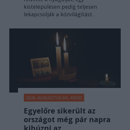
kistelepülésen pedig teljesen
lekapcsolják a közvilágítást.
2026. AUGUSZTUS 04., KEDD
Egyelőre sikerült az
országot még pár napra
kihúzni az