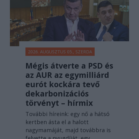
2026. AUGUSZTUS 05., SZERDA
Mégis átverte a PSD és
az AUR az egymilliárd
eurót kockára tevő
dekarbonizációs
törvényt – hírmix
További híreink: egy nő a hátsó
kertben ásta el a halott
nagymamáját, majd továbbra is
felvette a nyugdíját, egy