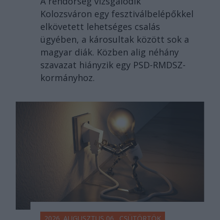
A rendőrség vizsgálódik
Kolozsváron egy fesztiválbelépőkkel
elkövetett lehetséges csalás
ügyében, a károsultak között sok a
magyar diák. Közben alig néhány
szavazat hiányzik egy PSD-RMDSZ-
kormányhoz.
2026. AUGUSZTUS 06., CSÜTÖRTÖK