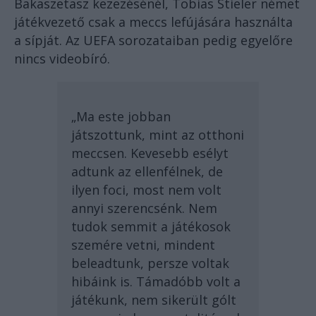
Bakaszetasz kezezésénél, Tobias Stieler német
játékvezető csak a meccs lefújására használta
a sípját. Az UEFA sorozataiban pedig egyelőre
nincs videobíró.
„Ma este jobban
játszottunk, mint az otthoni
meccsen. Kevesebb esélyt
adtunk az ellenfélnek, de
ilyen foci, most nem volt
annyi szerencsénk. Nem
tudok semmit a játékosok
szemére vetni, mindent
beleadtunk, persze voltak
hibáink is. Támadóbb volt a
játékunk, nem sikerült gólt