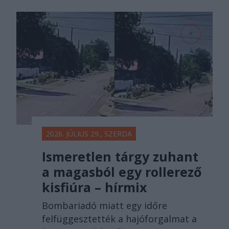
2026. JÚLIUS 29., SZERDA
Ismeretlen tárgy zuhant
a magasból egy rollerező
kisfiúra – hírmix
Bombariadó miatt egy időre
felfüggesztették a hajóforgalmat a