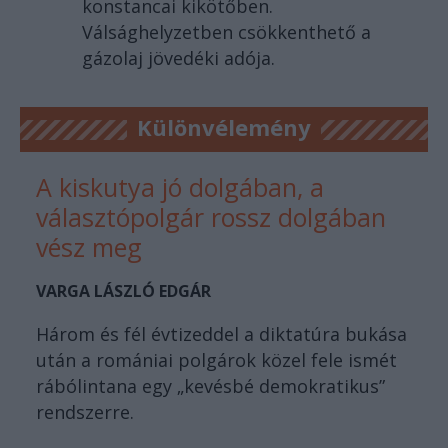
konstancai kikötőben.
Válsághelyzetben csökkenthető a
gázolaj jövedéki adója.
Különvélemény
A kiskutya jó dolgában, a
választópolgár rossz dolgában
vész meg
VARGA LÁSZLÓ EDGÁR
Három és fél évtizeddel a diktatúra bukása
után a romániai polgárok közel fele ismét
rábólintana egy „kevésbé demokratikus”
rendszerre.