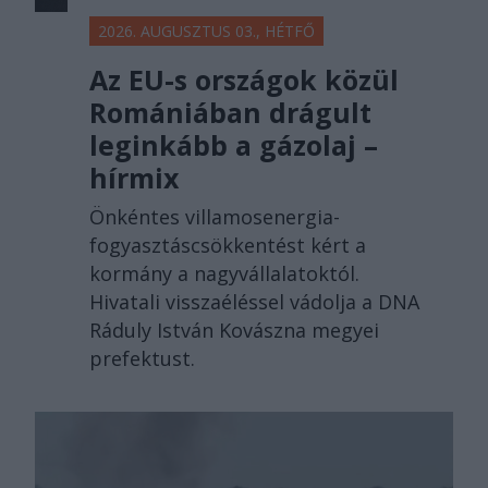
2026. AUGUSZTUS 03., HÉTFŐ
Az EU-s országok közül
Romániában drágult
leginkább a gázolaj –
hírmix
Önkéntes villamosenergia-
fogyasztáscsökkentést kért a
kormány a nagyvállalatoktól.
Hivatali visszaéléssel vádolja a DNA
Ráduly István Kovászna megyei
prefektust.