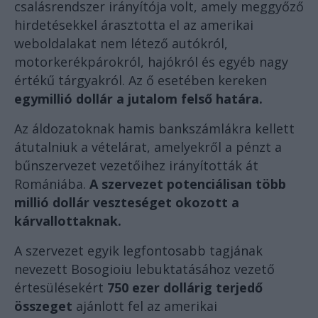
csalásrendszer irányítója volt, amely meggyőző
hirdetésekkel árasztotta el az amerikai
weboldalakat nem létező autókról,
motorkerékpárokról, hajókról és egyéb nagy
értékű tárgyakról. Az ő esetében kereken
egymillió dollár a jutalom felső határa.
Az áldozatoknak hamis bankszámlákra kellett
átutalniuk a vételárat, amelyekről a pénzt a
bűnszervezet vezetőihez irányították át
Romániába.
A szervezet potenciálisan több
millió dollár veszteséget okozott a
kárvallottaknak.
A szervezet egyik legfontosabb tagjának
nevezett Bosogioiu lebuktatásához vezető
értesülésekért
750 ezer dollárig terjedő
összeget
ajánlott fel az amerikai