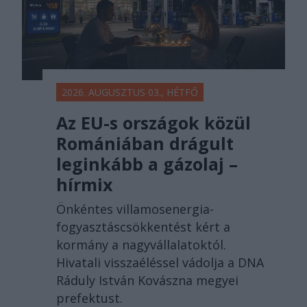
2026. AUGUSZTUS 03., HÉTFŐ
Az EU-s országok közül
Romániában drágult
leginkább a gázolaj –
hírmix
Önkéntes villamosenergia-
fogyasztáscsökkentést kért a
kormány a nagyvállalatoktól.
Hivatali visszaéléssel vádolja a DNA
Ráduly István Kovászna megyei
prefektust.