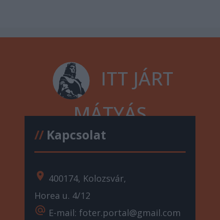
ITT JÁRT
MÁTYÁS
//
Kapcsolat
location_on
400174, Kolozsvár,
Horea u. 4/12
alternate_email
E-mail: foter.portal@gmail.com