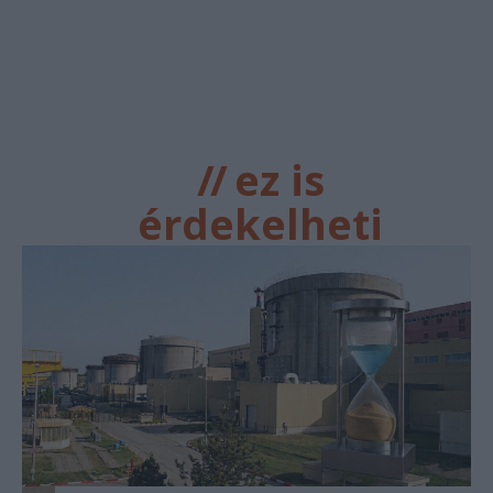
//
ez is
érdekelheti