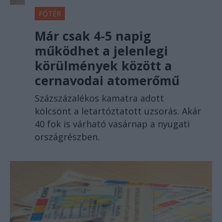
FŐTÉR
Már csak 4-5 napig
működhet a jelenlegi
körülmények között a
cernavodai atomerőmű
Százszázalékos kamatra adott
kölcsönt a letartóztatott uzsorás. Akár
40 fok is várható vasárnap a nyugati
országrészben.