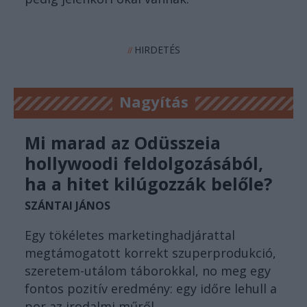
HIRDETÉS
//
Nagyítás
Mi marad az Odüsszeia
hollywoodi feldolgozásából,
ha a hitet kilúgozzák belőle?
SZÁNTAI JÁNOS
Egy tökéletes marketinghadjárattal
megtámogatott korrekt szuperprodukció,
szeretem-utálom táborokkal, no meg egy
fontos pozitív eredmény: egy időre lehull a
por az irodalmi műről.