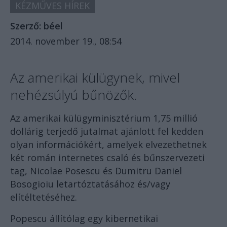
KÉZMŰVES HÍREK
Szerző:
béel
2014. november 19., 08:54
Az amerikai külügynek, mivel
nehézsúlyú bűnözők.
Az amerikai külügyminisztérium 1,75 millió
dollárig terjedő jutalmat ajánlott fel kedden
olyan információkért, amelyek elvezethetnek
két román internetes csaló és bűnszervezeti
tag, Nicolae Posescu és Dumitru Daniel
Bosogioiu letartóztatásához és/vagy
elítéltetéséhez.
Popescu állítólag egy kibernetikai