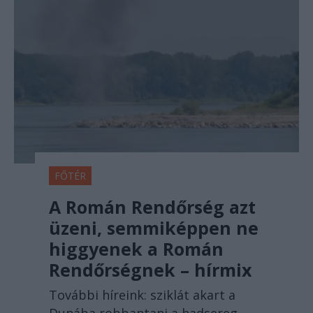
FŐTÉR
A Román Rendőrség azt
üzeni, semmiképpen ne
higgyenek a Román
Rendőrségnek – hírmix
További híreink: sziklát akart a