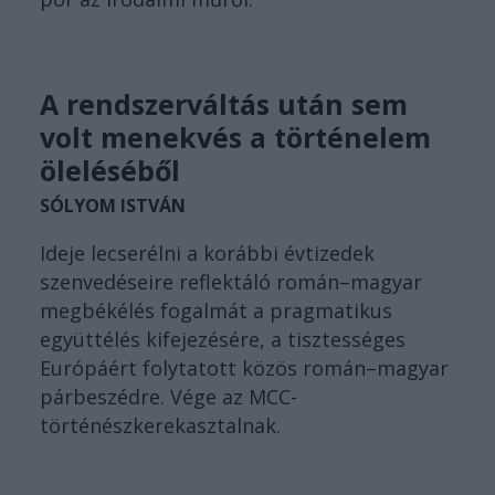
A rendszerváltás után sem
volt menekvés a történelem
öleléséből
SÓLYOM ISTVÁN
Ideje lecserélni a korábbi évtizedek
szenvedéseire reflektáló román–magyar
megbékélés fogalmát a pragmatikus
együttélés kifejezésére, a tisztességes
Európáért folytatott közös román–magyar
párbeszédre. Vége az MCC-
történészkerekasztalnak.