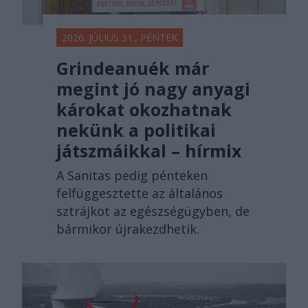
2026. JÚLIUS 31., PÉNTEK
Grindeanuék már
megint jó nagy anyagi
károkat okozhatnak
nekünk a politikai
játszmáikkal – hírmix
A Sanitas pedig pénteken
felfüggesztette az általános
sztrájkot az egészségügyben, de
bármikor újrakezdhetik.