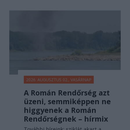
2026. AUGUSZTUS 02., VASÁRNAP
A Román Rendőrség azt
üzeni, semmiképpen ne
higgyenek a Román
Rendőrségnek – hírmix
További híreink: sziklát akart a