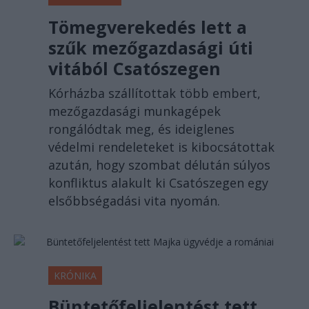
Tömegverekedés lett a
szűk mezőgazdasági úti
vitából Csatószegen
Kórházba szállítottak több embert,
mezőgazdasági munkagépek
rongálódtak meg, és ideiglenes
védelmi rendeleteket is kibocsátottak
azután, hogy szombat délután súlyos
konfliktus alakult ki Csatószegen egy
elsőbbségadási vita nyomán.
KRÓNIKA
Büntetőfeljelentést tett