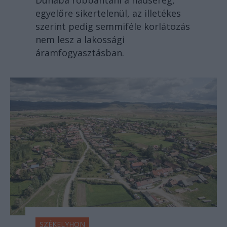
Dunába robbantani a hadsereg,
egyelőre sikertelenül, az illetékes
szerint pedig semmiféle korlátozás
nem lesz a lakossági
áramfogyasztásban.
SZÉKELYHON