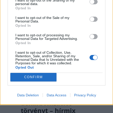
I want to opt-out of the Sharing of my
personal data.
Opted In
I want to opt-out of the Sale of my
Personal Data.
Opted In
I want to opt-out of processing my
Personal Data for Targeted Advertising.
Opted In
I want to opt-out of Collection, Use,
Retention, Sale, and/or Sharing of my
Personal Data that Is Unrelated with the
Purposes for which it was collected.
Opted Out
2026. AUGUSZTUS 05., SZERDA
CONFIRM
Mégis átverte a PSD és
az AUR az egymilliárd
eurót kockára tevő
Data Deletion
Data Access
Privacy Policy
dekarbonizációs
törvényt – hírmix