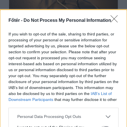
Főtér -
Do Not Process My Personal Information
2026. AUGUSZTUS 06., CSÜTÖRTÖK
If you wish to opt-out of the sale, sharing to third parties, or
Bolojan: az általános
processing of your personal or sensitive information for
targeted advertising by us, please use the below opt-out
energiaválság miatt
section to confirm your selection. Please note that after your
rendkívüli
opt-out request is processed you may continue seeing
interest-based ads based on personal information utilized by
intézkedéseket hoztunk
us or personal information disclosed to third parties prior to
csütörtökön – hírmix
your opt-out. You may separately opt-out of the further
disclosure of your personal information by third parties on the
Energiatakarékosságra hívja fel a
IAB’s list of downstream participants. This information may
lakosságot a kormány. Továbbá:
also be disclosed by us to third parties on the
IAB’s List of
Downstream Participants
that may further disclose it to other
gondatlanságból elkövetett
third parties.
emberöléssel vádolnak egy hegyi
vezetőt a Bucsecs-hegységben
Personal Data Processing Opt Outs
történt baleset miatt.