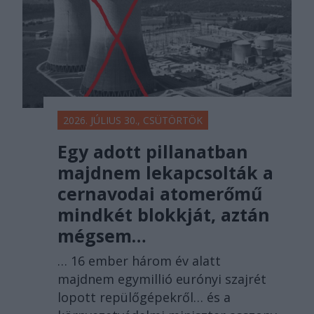
2026. JÚLIUS 30., CSÜTÖRTÖK
Egy adott pillanatban
majdnem lekapcsolták a
cernavodai atomerőmű
mindkét blokkját, aztán
mégsem…
… 16 ember három év alatt
majdnem egymillió eurónyi szajrét
lopott repülőgépekről… és a