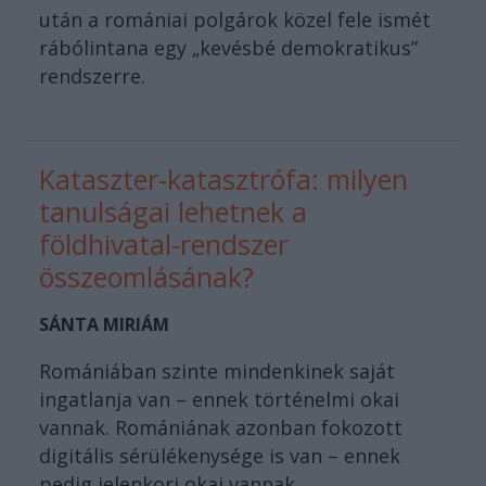
után a romániai polgárok közel fele ismét
rábólintana egy „kevésbé demokratikus”
rendszerre.
Kataszter-katasztrófa: milyen
tanulságai lehetnek a
földhivatal-rendszer
összeomlásának?
SÁNTA MIRIÁM
Romániában szinte mindenkinek saját
ingatlanja van – ennek történelmi okai
vannak. Romániának azonban fokozott
digitális sérülékenysége is van – ennek
pedig jelenkori okai vannak.