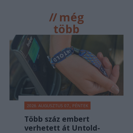
//
még
több
főtér.ro
2026. AUGUSZTUS 07., PÉNTEK
Több száz embert
verhetett át Untold-