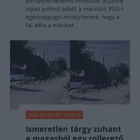
környezetvédelmi miniszter asszony
olyan pofont adott a macsózó PSD-s
egészségügyi miniszternek, hogy a
fal adta a másikat.
2026. JÚLIUS 29., SZERDA
Ismeretlen tárgy zuhant
a magasból egy rollerező