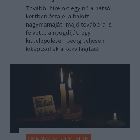
További híreink: egy nő a hátsó
kertben ásta el a halott
nagymamáját, majd továbbra is
felvette a nyugdíját, egy
kistelepülésen pedig teljesen
lekapcsolják a közvilágítást.
2026. AUGUSZTUS 04., KEDD