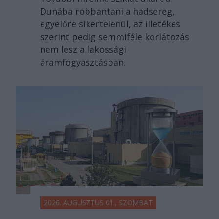
Dunába robbantani a hadsereg,
egyelőre sikertelenül, az illetékes
szerint pedig semmiféle korlátozás
nem lesz a lakossági
áramfogyasztásban.
2026. AUGUSZTUS 01., SZOMBAT