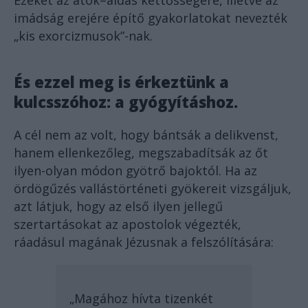
imádság erejére építő gyakorlatokat nevezték
„kis exorcizmusok”-nak.
És ezzel meg is érkeztünk a
kulcsszóhoz: a gyógyításhoz.
A cél nem az volt, hogy bántsák a delikvenst,
hanem ellenkezőleg, megszabadítsák az őt
ilyen-olyan módon gyötrő bajoktól. Ha az
ördögűzés vallástörténeti gyökereit vizsgáljuk,
azt látjuk, hogy az első ilyen jellegű
szertartásokat az apostolok végezték,
ráadásul magának Jézusnak a felszólítására:
„Magához hívta tizenkét