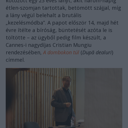
kötözött egy 23 éves lányt, akit három-napig
étlen-szomjan tartottak, betömött szájjal, míg
a lány végül belehalt a brutális
„kezelésmódba”. A papot először 14, majd hét
évre ítélte a bíróság, büntetését azóta le is
töltötte – az ügyből pedig film készült, a
Cannes-i nagydíjas Cristian Mungiu
rendezésében,
A dombokon túl
(
După dealuri
)
címmel.