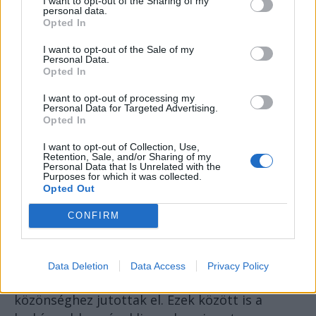
I want to opt-out of the Sharing of my
personal data.
Opted In
I want to opt-out of the Sale of my
Personal Data.
Opted In
I want to opt-out of processing my
Personal Data for Targeted Advertising.
Opted In
I want to opt-out of Collection, Use,
Retention, Sale, and/or Sharing of my
Personal Data that Is Unrelated with the
Purposes for which it was collected.
Opted Out
Anneliese Michel exorcizálás előtt és után
CONFIRM
A 19-20. században alig féltucat botrányos
ördögűzésről tudunk, ezek azonban, a
tömegmédiának és a filmiparnak
Data Deletion
Data Access
Privacy Policy
köszönhetően, meglehetősen széles
közönséghez jutottak el. Ezek között is a