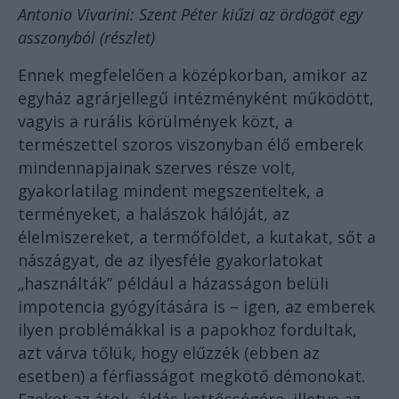
Antonio Vivarini: Szent Péter kiűzi az ördögöt egy
asszonyból (részlet)
Ennek megfelelően a középkorban, amikor az
egyház agrárjellegű intézményként működött,
vagyis a rurális körülmények közt, a
természettel szoros viszonyban élő emberek
mindennapjainak szerves része volt,
gyakorlatilag mindent megszenteltek, a
terményeket, a halászok hálóját, az
élelmiszereket, a termőföldet, a kutakat, sőt a
nászágyat, de az ilyesféle gyakorlatokat
„használták” például a házasságon belüli
impotencia gyógyítására is – igen, az emberek
ilyen problémákkal is a papokhoz fordultak,
azt várva tőlük, hogy elűzzék (ebben az
esetben) a férfiasságot megkötő démonokat.
Ezeket az átok–áldás kettősségére, illetve az