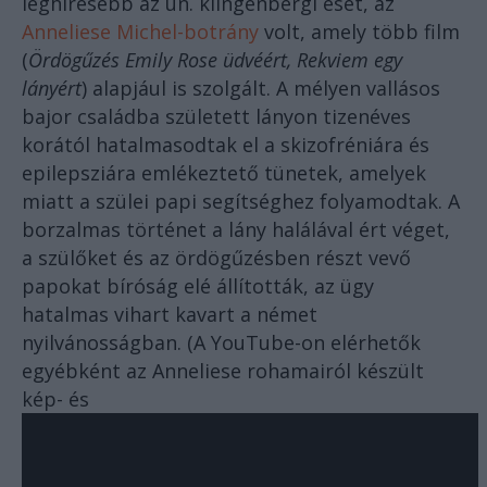
leghíresebb az ún. klingenbergi eset, az
Anneliese Michel-botrány
volt, amely több film
(
Ördögűzés Emily Rose üdvéért, Rekviem egy
lányért
) alapjául is szolgált. A mélyen vallásos
bajor családba született lányon tizenéves
korától hatalmasodtak el a skizofréniára és
epilepsziára emlékeztető tünetek, amelyek
miatt a szülei papi segítséghez folyamodtak. A
borzalmas történet a lány halálával ért véget,
a szülőket és az ördögűzésben részt vevő
papokat bíróság elé állították, az ügy
hatalmas vihart kavart a német
nyilvánosságban. (A YouTube-on elérhetők
egyébként az Anneliese rohamairól készült
kép- és