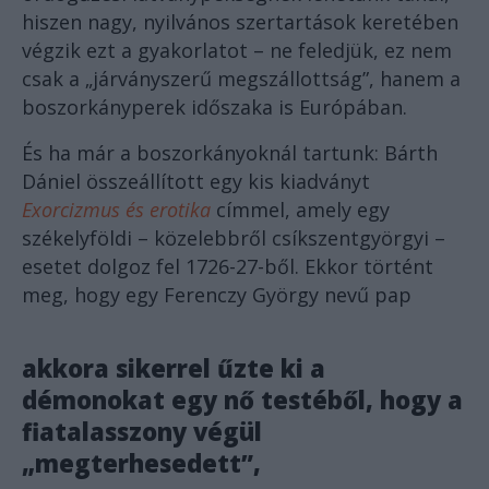
hiszen nagy, nyilvános szertartások keretében
végzik ezt a gyakorlatot – ne feledjük, ez nem
csak a „járványszerű megszállottság”, hanem a
boszorkányperek időszaka is Európában.
És ha már a boszorkányoknál tartunk: Bárth
Dániel összeállított egy kis kiadványt
Exorcizmus és erotika
címmel, amely egy
székelyföldi – közelebbről csíkszentgyörgyi –
esetet dolgoz fel 1726-27-ből. Ekkor történt
meg, hogy egy Ferenczy György nevű pap
akkora sikerrel űzte ki a
démonokat egy nő testéből, hogy a
fiatalasszony végül
„megterhesedett”,