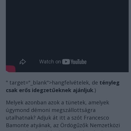
" target="_blank">hangfelvételek
, de
tényleg
csak erős idegzetűeknek ajánljuk
.)
Melyek azonban azok a tünetek, amelyek
úgymond démoni megszállottságra
utalhatnak?
Adjuk át itt a szót
Francesco
Bamonte atyának, az Ördögűzők Nemzetközi