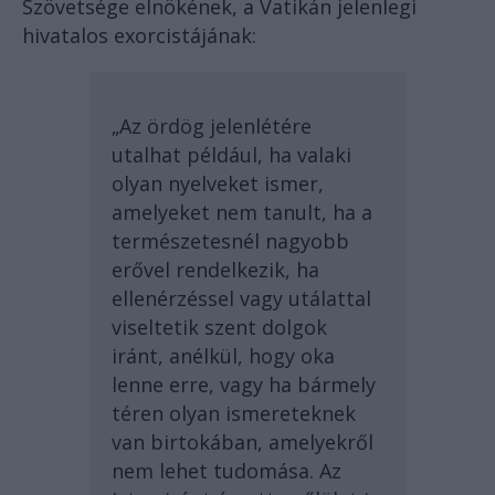
Szövetsége elnökének, a Vatikán jelenlegi
hivatalos exorcistájának:
„Az ördög jelenlétére
utalhat például, ha valaki
olyan nyelveket ismer,
amelyeket nem tanult, ha a
természetesnél nagyobb
erővel rendelkezik, ha
ellenérzéssel vagy utálattal
viseltetik szent dolgok
iránt, anélkül, hogy oka
lenne erre, vagy ha bármely
téren olyan ismereteknek
van birtokában, amelyekről
nem lehet tudomása. Az