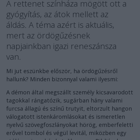
A rettenet színháza mögött ott a
gyógyítás, az átok mellett az
áldás. A téma azért is aktuális,
mert az ördögűzésnek
napjainkban igazi reneszánsza
van.
Mi jut eszünkbe először, ha ördögűzésről
hallunk? Minden bizonnyal valami ilyesmi:
A démon által megszállt személy kicsavarodott
tagokkal rángatózik, sugárban hány valami
furcsa állagú és színű trutyit, eltorzult hangon
válogatott istenkáromlásokat és ismeretlen
nyelvű szövegfoszlányokat hörög, emberfeletti
erővel tombol és végül levitál, miközben egy