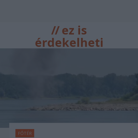
//
ez is
érdekelheti
FŐTÉR