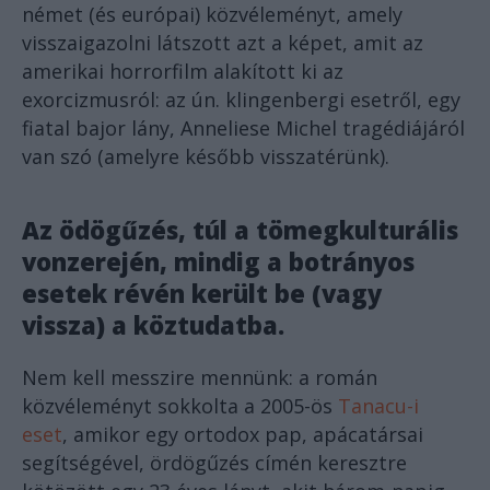
német (és európai) közvéleményt, amely
visszaigazolni látszott azt a képet, amit az
amerikai horrorfilm alakított ki az
exorcizmusról: az ún. klingenbergi esetről, egy
fiatal bajor lány, Anneliese Michel tragédiájáról
van szó (amelyre később visszatérünk).
Az ödögűzés, túl a tömegkulturális
vonzerején, mindig a botrányos
esetek révén került be (vagy
vissza) a köztudatba.
Nem kell messzire mennünk: a román
közvéleményt sokkolta a 2005-ös
Tanacu-i
eset
, amikor egy ortodox pap, apácatársai
segítségével, ördögűzés címén keresztre