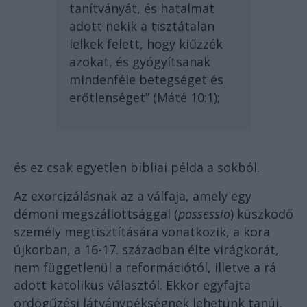
tanítványát, és hatalmat
adott nekik a tisztátalan
lelkek felett, hogy kiűzzék
azokat, és gyógyítsanak
mindenféle betegséget és
erőtlenséget” (Máté 10:1);
és ez csak egyetlen bibliai példa a sokból.
Az exorcizálásnak az a válfaja, amely egy
démoni megszállottsággal (
possessio
) küszködő
személy megtisztítására vonatkozik, a kora
újkorban, a 16-17. században élte virágkorát,
nem függetlenül a reformációtól, illetve a rá
adott katolikus választól. Ekkor egyfajta
ördögűzési látványpékségnek lehetünk tanúi,