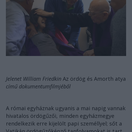
Jelenet William Friedkin
Az ördög és Amorth atya
című dokumentumfilmjéből
A római egyháznak ugyanis a mai napig vannak
hivatalos ördögűzői, minden egyházmegye
rendelkezik erre kijelölt papi személlyel; sőt a
Vatikán
ördögűzőképző tanfolyamokat
is tart.