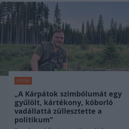
FŐTÉR
„A Kárpátok szimbólumát egy
gyűlölt, kártékony, kóborló
vadállattá züllesztette a
politikum”