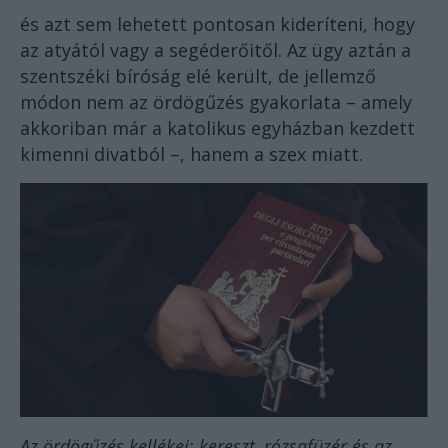
és azt sem lehetett pontosan kideríteni, hogy
az atyától vagy a segéderőitől. Az ügy aztán a
szentszéki bíróság elé került, de jellemző
módon nem az ördögűzés gyakorlata – amely
akkoriban már a katolikus egyházban kezdett
kimenni divatból –, hanem a szex miatt.
Az ördögűzés kellékei: kereszt, rózsafüzér és az