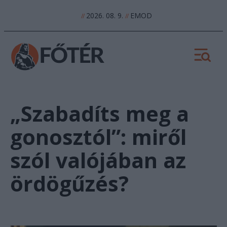
2026. 08. 9.
EMOD
//
//
„Szabadíts meg a
gonosztól”: miről
szól valójában az
ördögűzés?