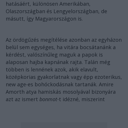
hatásáért, különösen Amerikában,
Olaszországban és Lengyelországban, de
másutt, így Magyarországon is.
Az ördögűzés megítélése azonban az egyházon
belül sem egységes, ha vitára bocsátanánk a
kérdést, valószínűleg maguk a papok is
alaposan hajba kapnának rajta. Talán még
többen is lennének azok, akik elavult,
középkorias gyakorlatnak vagy épp ezoterikus,
new age-es bohóckodásnak tartanák. Amire
Amorth atya hamiskás mosolyával bizonyára
azt az ismert
bonmot
-t idézné, miszerint