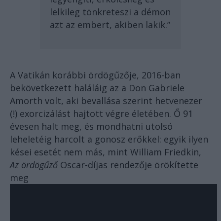
lelkileg tönkreteszi a démon
azt az embert, akiben lakik.”
A Vatikán korábbi ördögűzője, 2016-ban
bekövetkezett haláláig az a Don Gabriele
Amorth volt, aki bevallása szerint hetvenezer
(!) exorcizálást hajtott végre életében. Ő 91
évesen halt meg, és mondhatni utolsó
leheletéig harcolt a gonosz erőkkel: egyik ilyen
kései esetét nem más, mint William Friedkin,
Az ördögűző
Oscar-díjas rendezője örökítette
meg