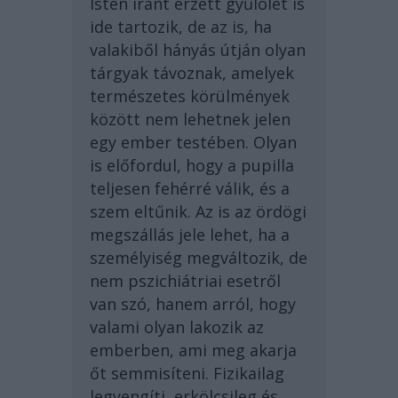
Isten iránt érzett gyűlölet is
ide tartozik, de az is, ha
valakiből hányás útján olyan
tárgyak távoznak, amelyek
természetes körülmények
között nem lehetnek jelen
egy ember testében. Olyan
is előfordul, hogy a pupilla
teljesen fehérré válik, és a
szem eltűnik. Az is az ördögi
megszállás jele lehet, ha a
személyiség megváltozik, de
nem pszichiátriai esetről
van szó, hanem arról, hogy
valami olyan lakozik az
emberben, ami meg akarja
őt semmisíteni. Fizikailag
legyengíti, erkölcsileg és