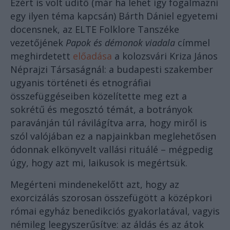
Ezért is volt üdítő (már ha lehet így fogalmazni
egy ilyen téma kapcsán) Bárth Dániel egyetemi
docensnek, az ELTE Folklore Tanszéke
vezetőjének
Papok és démonok viadala
címmel
meghirdetett
előadása
a kolozsvári Kriza János
Néprajzi Társaságnál: a budapesti szakember
ugyanis történeti és etnográfiai
összefüggéseiben közelítette meg ezt a
sokrétű és megosztó témát, a botrányok
paravánján túl rávilágítva arra, hogy miről is
szól valójában ez a napjainkban meglehetősen
ódonnak elkönyvelt vallási rituálé – mégpedig
úgy, hogy azt mi, laikusok is megértsük.
Megérteni mindenekelőtt azt, hogy az
exorcizálás szorosan összefügött a középkori
római egyház benedikciós gyakorlatával, vagyis
némileg leegyszerűsítve: az áldás és az átok