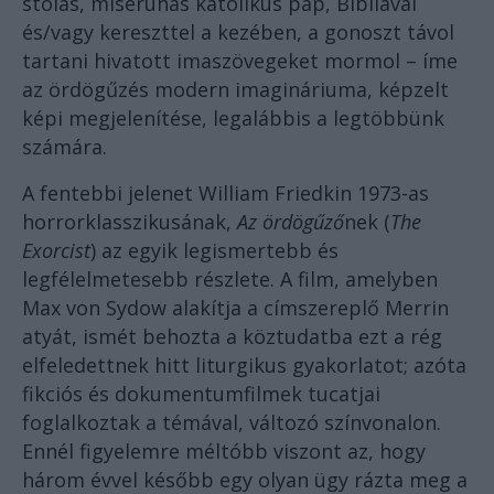
stólás, miseruhás katolikus pap, Bibliával
és/vagy kereszttel a kezében, a gonoszt távol
tartani hivatott imaszövegeket mormol – íme
az ördögűzés modern imagináriuma, képzelt
képi megjelenítése, legalábbis a legtöbbünk
számára.
A fentebbi jelenet William Friedkin 1973-as
horrorklasszikusának,
Az ördögűző
nek (
The
Exorcist
) az egyik legismertebb és
legfélelmetesebb részlete. A film, amelyben
Max von Sydow alakítja a címszereplő Merrin
atyát, ismét behozta a köztudatba ezt a rég
elfeledettnek hitt liturgikus gyakorlatot; azóta
fikciós és dokumentumfilmek tucatjai
foglalkoztak a témával, változó színvonalon.
Ennél figyelemre méltóbb viszont az, hogy
három évvel később egy olyan ügy rázta meg a