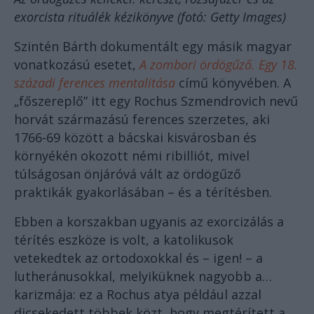
exorcista rituálék kézikönyve (fotó: Getty Images)
Szintén Bárth dokumentált egy másik magyar
vonatkozású esetet,
A zombori ördögűző. Egy 18.
századi ferences mentalitása
című könyvében. A
„főszereplő” itt egy Rochus Szmendrovich nevű
horvát származású ferences szerzetes, aki
1766-69 között a bácskai kisvárosban és
környékén okozott némi ribilliót, mivel
túlságosan önjáróvá vált az ördögűző
praktikák gyakorlásában – és a térítésben.
Ebben a korszakban ugyanis az exorcizálás a
térítés eszköze is volt, a katolikusok
vetekedtek az ortodoxokkal és – igen! – a
lutheránusokkal, melyiküknek nagyobb a…
karizmája: ez a Rochus atya például azzal
dicsekedett többek közt, hogy megtérített a