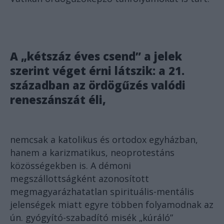
A „kétszáz éves csend” a jelek
szerint véget érni látszik: a 21.
században az ördögűzés valódi
reneszánszát éli,
nemcsak a katolikus és ortodox egyházban,
hanem a karizmatikus, neoprotestáns
közösségekben is. A démoni
megszállottságként azonosított
megmagyarázhatatlan spirituális-mentális
jelenségek miatt egyre többen folyamodnak az
ún. gyógyító-szabadító misék „kúráló”