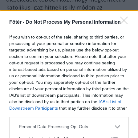
katolikus igaz hitnek (s ily módon az
üdvösségnek) egy akasztásra váró szerb
Főtér -
Do Not Process My Personal Information
ortodox halálraítéltet.
If you wish to opt-out of the sale, sharing to third parties, or
A vásári látványosságot idéző
processing of your personal or sensitive information for
targeted advertising by us, please use the below opt-out
démonűzések aztán a
section to confirm your selection. Please note that after your
felvilágosodás századában lassan
opt-out request is processed you may continue seeing
kikoptak a gyakorlatból,
interest-based ads based on personal information utilized by
us or personal information disclosed to third parties prior to
your opt-out. You may separately opt-out of the further
és – mint a kutató fogalmazott – „két
disclosure of your personal information by third parties on the
évszázadnyi csend” következett ezen a téren a
IAB’s list of downstream participants. This information may
római katolikus egyházban. Ennek ellenére az
also be disclosed by us to third parties on the
IAB’s List of
Downstream Participants
that may further disclose it to other
exorcizmus szertartásrendje lényegileg nem
third parties.
változott az 1614-es
Rituale Romanum
óta, a
szabályokat majd csak II. János Pál pápa
Personal Data Processing Opt Outs
módosította/modernizálta 1999-ben (!).