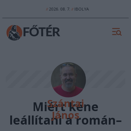
2026. 08. 7.
IBOLYA
//
//
Szántai
Miért kéne
János
leállítani a román–