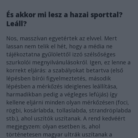
És akkor mi lesz a hazai sporttal?
Leáll?
Nos, masszívan egyetértek az elvvel. Mert
lassan nem telik el hét, hogy a média ne
tájékoztatna gyűlölettől izzó szélsőséges
szurkolói megnyilvánulásokról. Igen, ez lenne a
korrekt eljárás: a szabályokat betartva (első
lépésben bírói figyelmeztetés, második
lépésben a mérkőzés ideiglenes leállítása,
harmadikban pedig a végleges lefújás) így
kellene eljárni minden olyan mérkőzésen (foci,
rögbi, kosárlabda, tollaslabda, strandröplabda
stb.), ahol uszítók uszítanak. A rend kedvéért
megjegyzem: olyan esetben is, ahol
történetesen magyar ultrák uszítanak a