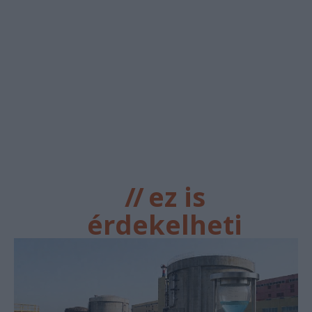
//
ez is
érdekelheti