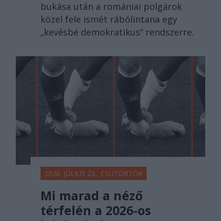
bukása után a romániai polgárok
közel fele ismét rábólintana egy
„kevésbé demokratikus” rendszerre.
2026. JÚLIUS 23., CSÜTÖRTÖK
Mi marad a néző
térfelén a 2026-os