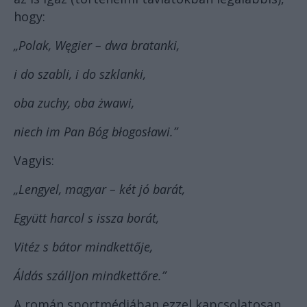
hogy:
„Polak, Węgier – dwa bratanki,
i do szabli, i do szklanki,
oba zuchy, oba żwawi,
niech im Pan Bóg błogosławi.”
Vagyis:
„Lengyel, magyar – két jó barát,
Együtt harcol s issza borát,
Vitéz s bátor mindkettője,
Áldás szálljon mindkettőre.”
A román sportmédiában ezzel kapcsolatosan