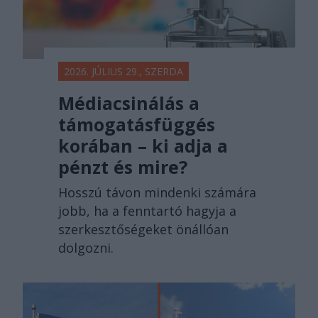
2026. JÚLIUS 29., SZERDA
Médiacsinálás a
támogatásfüggés
korában – ki adja a
pénzt és mire?
Hosszú távon mindenki számára
jobb, ha a fenntartó hagyja a
szerkesztőségeket önállóan
dolgozni.