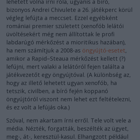
lehetett volna írni róla, ugyanis a bíró,
bizonyos Andrei Chivulete a 26. játékperc körül
végleg lefújta a meccset. Ezzel egyébként
romániai premier született (xenofób lelátói
üvöltésekért még nem állítottak le profi
labdarúgó mérkőzést a mioritikus hazában),
ha nem számítjuk a 2008-as
öngyújtó-esetet
,
amikor a Rapid–Steaua mérkőzést kellett (?)
lefújni, mert valaki a lelátóról fejen találta a
játékvezetőt egy öngyújtóval. (A különbség az,
hogy az illető lehetett ugyan xenofób, ha
tetszik, civilben, a bíró fején koppanó
öngyújtóról viszont nem lehet ezt feltételezni,
és ez volt a lefújás oka.)
Szóval, nem akartam írni erről. Tele volt vele a
média. Nézték, forgatták, beszélték az ügyet,
meg-, át-, keresztül-kasul. Elhangzott például