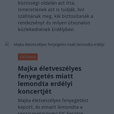
közösségi oldalán azt írta,
ismeretlenek azt is tudják, hol
szállnának meg, kik biztosítanák a
rendezvényt és milyen útvonalon
közlekednének Erdélyben.
KRÓNIKA
Majka életveszélyes
fenyegetés miatt
lemondta erdélyi
koncertjét
Majka életveszélyes fenyegetést
kapott, és emiatt lemondta a
sepsiszentgyörgyi SIC Fesztre