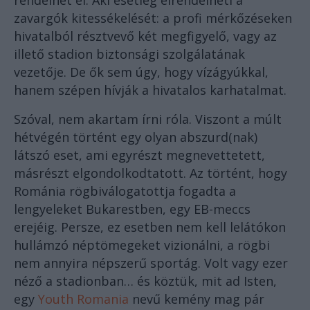
rendelhet el. Aki esetleg elrendelheti a
zavargók kitessékelését: a profi mérkőzéseken
hivatalból résztvevő két megfigyelő, vagy az
illető stadion biztonsági szolgálatának
vezetője. De ők sem úgy, hogy vízágyúkkal,
hanem szépen hívják a hivatalos karhatalmat.
Szóval, nem akartam írni róla. Viszont a múlt
hétvégén történt egy olyan abszurd(nak)
látszó eset, ami egyrészt megnevettetett,
másrészt elgondolkodtatott. Az történt, hogy
Románia rögbiválogatottja fogadta a
lengyeleket Bukarestben, egy EB-meccs
erejéig. Persze, ez esetben nem kell lelátókon
hullámzó néptömegeket vizionálni, a rögbi
nem annyira népszerű sportág. Volt vagy ezer
néző a stadionban… és köztük, mit ad Isten,
egy
Youth Romania
nevű kemény mag pár