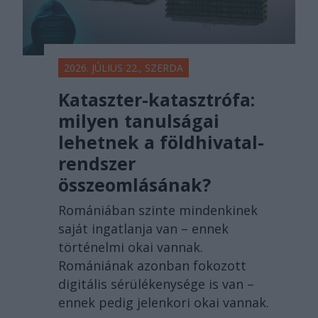
2026. JÚLIUS 22., SZERDA
Kataszter-katasztrófa:
milyen tanulságai
lehetnek a földhivatal-
rendszer
összeomlásának?
Romániában szinte mindenkinek
saját ingatlanja van – ennek
történelmi okai vannak.
Romániának azonban fokozott
digitális sérülékenysége is van –
ennek pedig jelenkori okai vannak.