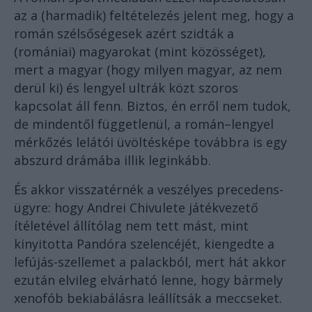
az a (harmadik) feltételezés jelent meg, hogy a
román szélsőségesek azért szidták a
(romániai) magyarokat (mint közösséget),
mert a magyar (hogy milyen magyar, az nem
derül ki) és lengyel ultrák közt szoros
kapcsolat áll fenn. Biztos, én erről nem tudok,
de mindentől függetlenül, a román–lengyel
mérkőzés lelátói üvöltésképe továbbra is egy
abszurd drámába illik leginkább.
És akkor visszatérnék a veszélyes precedens-
ügyre: hogy Andrei Chivulete játékvezető
ítéletével állítólag nem tett mást, mint
kinyitotta Pandóra szelencéjét, kiengedte a
lefújás-szellemet a palackból, mert hát akkor
ezután elvileg elvárható lenne, hogy bármely
xenofób bekiabálásra leállítsák a meccseket.