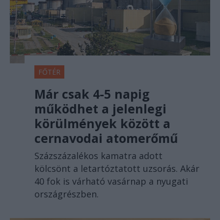
FŐTÉR
Már csak 4-5 napig
működhet a jelenlegi
körülmények között a
cernavodai atomerőmű
Százszázalékos kamatra adott
kölcsönt a letartóztatott uzsorás. Akár
40 fok is várható vasárnap a nyugati
országrészben.