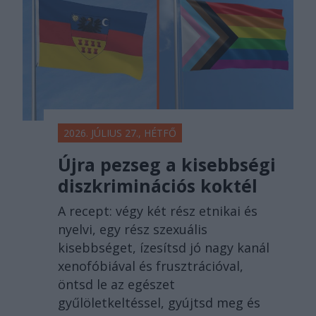
2026. JÚLIUS 27., HÉTFŐ
Újra pezseg a kisebbségi
diszkriminációs koktél
A recept: végy két rész etnikai és
nyelvi, egy rész szexuális
kisebbséget, ízesítsd jó nagy kanál
xenofóbiával és frusztrációval,
öntsd le az egészet
gyűlöletkeltéssel, gyújtsd meg és