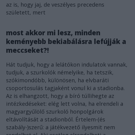
az is, hogy jaj, de veszélyes precedens
született, mert
most akkor mi lesz, minden
keményebb bekiabálásra lefújják a
meccseket?!
Hát tudjuk, hogy a lelátókon indulatok vannak,
tudjuk, a szurkolók némelyike, ha tetszik,
szókimondóbb, különösen, ha elvbaráti
csoportosulás tagjaként vonul ki a stadionba.
Az is elhangzott, hogy a bíró túllihegte az
intézkedéseket: elég lett volna, ha elrendeli a
magyargyűlölő szurkoló honpolgárok
eltávolítását a stadionból. Értelem-(és
szabály-)szerű: a játékvezető ilyesmit nem