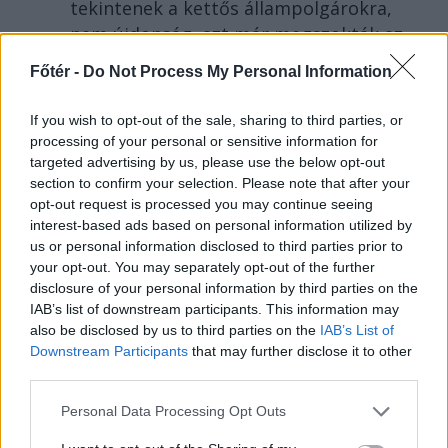
tekintenek a kettős állampolgárokra,
nem újdonság, azt már megszokták az
erdélyi magyarok. De enyhén szólva
Főtér -
Do Not Process My Personal Information
meglepő, hogy Magyarországon is
indulatokat gerjeszt a kettős
If you wish to opt-out of the sale, sharing to third parties, or
állampolgárság kérdése.
processing of your personal or sensitive information for
targeted advertising by us, please use the below opt-out
section to confirm your selection. Please note that after your
opt-out request is processed you may continue seeing
interest-based ads based on personal information utilized by
us or personal information disclosed to third parties prior to
your opt-out. You may separately opt-out of the further
disclosure of your personal information by third parties on the
IAB’s list of downstream participants. This information may
also be disclosed by us to third parties on the
IAB’s List of
Downstream Participants
that may further disclose it to other
third parties.
Personal Data Processing Opt Outs
FŐTÉR