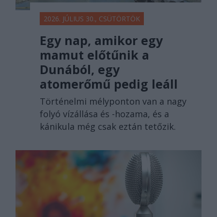
2026. JÚLIUS 30., CSÜTÖRTÖK
Egy nap, amikor egy
mamut előtűnik a
Dunából, egy
atomerőmű pedig leáll
Történelmi mélyponton van a nagy
folyó vízállása és -hozama, és a
kánikula még csak eztán tetőzik.