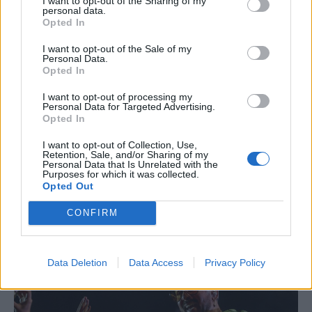
I want to opt-out of the Sharing of my
personal data.
A Román Rendőrség azt
Opted In
üzeni, semmiképpen ne
I want to opt-out of the Sale of my
Personal Data.
higgyenek a Román
Opted In
Rendőrségnek – hírmix
I want to opt-out of processing my
Personal Data for Targeted Advertising.
További híreink: sziklát akart a
Opted In
Dunába robbantani a hadsereg,
I want to opt-out of Collection, Use,
egyelőre sikertelenül, az illetékes
Retention, Sale, and/or Sharing of my
szerint pedig semmiféle korlátozás
Personal Data that Is Unrelated with the
Purposes for which it was collected.
nem lesz a lakossági
Opted Out
áramfogyasztásban.
CONFIRM
Data Deletion
Data Access
Privacy Policy