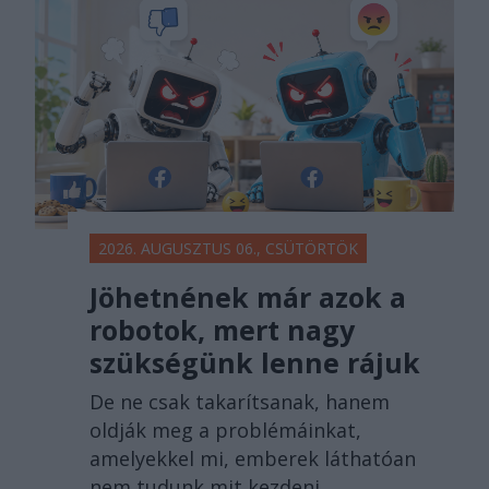
főtér.ro
2026. AUGUSZTUS 06., CSÜTÖRTÖK
Jöhetnének már azok a
robotok, mert nagy
szükségünk lenne rájuk
De ne csak takarítsanak, hanem
oldják meg a problémáinkat,
amelyekkel mi, emberek láthatóan
nem tudunk mit kezdeni.