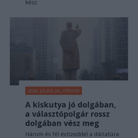
kész.
2026. JÚLIUS 24., PÉNTEK
A kiskutya jó dolgában,
a választópolgár rossz
dolgában vész meg
Három és fél évtizeddel a diktatúra