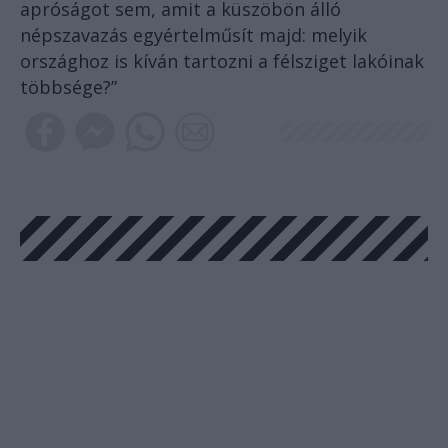
apróságot sem, amit a küszöbön álló
népszavazás egyértelműsít majd: melyik
országhoz is kíván tartozni a félsziget lakóinak
többsége?”