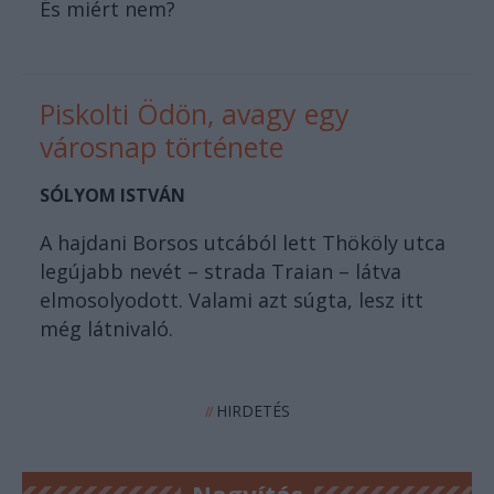
És miért nem?
Piskolti Ödön, avagy egy
városnap története
SÓLYOM ISTVÁN
A hajdani Borsos utcából lett Thököly utca
legújabb nevét – strada Traian – látva
elmosolyodott. Valami azt súgta, lesz itt
még látnivaló.
HIRDETÉS
//
Nagyítás