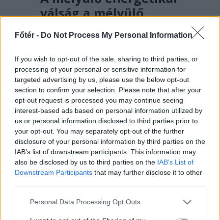
válság a mélyülő
politikai válsággal
Főtér -
Do Not Process My Personal Information
együtt elhozhatja a hét
szűk esztendőt
If you wish to opt-out of the sale, sharing to third parties, or
processing of your personal or sensitive information for
Meddig engedhetjük meg még
targeted advertising by us, please use the below opt-out
magunknak a felelőtlen pazarlást? A
section to confirm your selection. Please note that after your
jelek szerint többé már nem.
opt-out request is processed you may continue seeing
interest-based ads based on personal information utilized by
us or personal information disclosed to third parties prior to
your opt-out. You may separately opt-out of the further
disclosure of your personal information by third parties on the
IAB’s list of downstream participants. This information may
also be disclosed by us to third parties on the
IAB’s List of
Downstream Participants
that may further disclose it to other
third parties.
Personal Data Processing Opt Outs