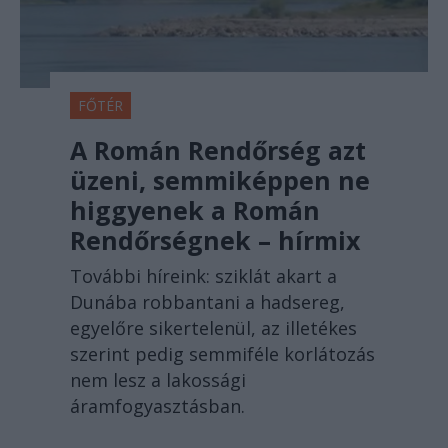
FŐTÉR
A Román Rendőrség azt
üzeni, semmiképpen ne
higgyenek a Román
Rendőrségnek – hírmix
További híreink: sziklát akart a
Dunába robbantani a hadsereg,
egyelőre sikertelenül, az illetékes
szerint pedig semmiféle korlátozás
nem lesz a lakossági
áramfogyasztásban.