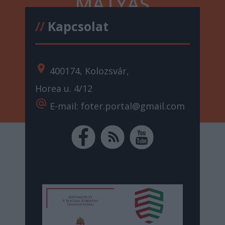
MÁTYÁS
//
Kapcsolat
location_on
400174, Kolozsvár,
Horea u. 4/12
alternate_email
E-mail: foter.portal@gmail.com