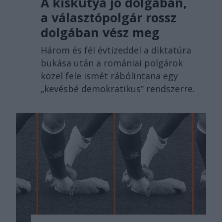
A kiskutya jó dolgában,
a választópolgár rossz
dolgában vész meg
Három és fél évtizeddel a diktatúra
bukása után a romániai polgárok
közel fele ismét rábólintana egy
„kevésbé demokratikus” rendszerre.