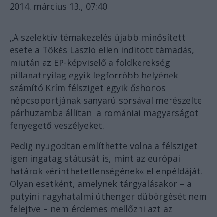
2014. március 13., 07:40
„A szelektív témakezelés újabb minősített
esete a Tőkés László ellen indított támadás,
miután az EP-képviselő a földkerekség
pillanatnyilag egyik legforróbb helyének
számító Krím félsziget egyik őshonos
népcsoportjának sanyarú sorsával merészelte
párhuzamba állítani a romániai magyarságot
fenyegető veszélyeket.
Pedig nyugodtan említhette volna a félsziget
igen ingatag státusát is, mint az európai
határok »érinthetetlenségének« ellenpéldáját.
Olyan esetként, amelynek tárgyalásakor – a
putyini nagyhatalmi úthenger dübörgését nem
felejtve – nem érdemes mellőzni azt az