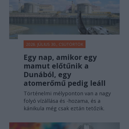
2026. JÚLIUS 30., CSÜTÖRTÖK
Egy nap, amikor egy
mamut előtűnik a
Dunából, egy
atomerőmű pedig leáll
Történelmi mélyponton van a nagy
folyó vízállása és -hozama, és a
kánikula még csak eztán tetőzik.