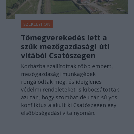
SZÉKELYHON
Tömegverekedés lett a
szűk mezőgazdasági úti
vitából Csatószegen
Kórházba szállítottak több embert,
mezőgazdasági munkagépek
rongálódtak meg, és ideiglenes
védelmi rendeleteket is kibocsátottak
azután, hogy szombat délután súlyos
konfliktus alakult ki Csatószegen egy
elsőbbségadási vita nyomán.