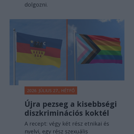
dolgozni.
2026. JÚLIUS 27., HÉTFŐ
Újra pezseg a kisebbségi
diszkriminációs koktél
A recept: végy két rész etnikai és
nyelvi, egy rész szexuális