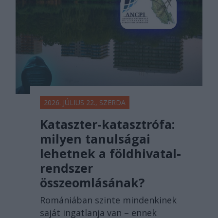
2026. JÚLIUS 22., SZERDA
Kataszter-katasztrófa:
milyen tanulságai
lehetnek a földhivatal-
rendszer
összeomlásának?
Romániában szinte mindenkinek
saját ingatlanja van – ennek