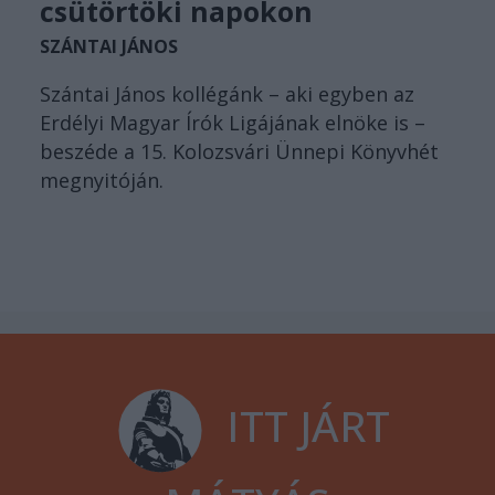
csütörtöki napokon
SZÁNTAI JÁNOS
Szántai János kollégánk – aki egyben az
Erdélyi Magyar Írók Ligájának elnöke is –
beszéde a 15. Kolozsvári Ünnepi Könyvhét
megnyitóján.
ITT JÁRT