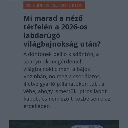
2026. JÚLIUS 23., CSÜTÖRTÖK
Mi marad a néző
térfelén a 2026-os
labdarúgó
világbajnokság után?
A döntőnek beillő kisdöntőn, a
spanyolok megérdemelt
világbajnoki címén, a bájos
Vozinhán, no meg a csodálatos,
illetve gyarló pillanatokon túl… a
vébé, ahogy ismertük, piros lapot
kapott és nem szólt közbe senki az
érdekében.