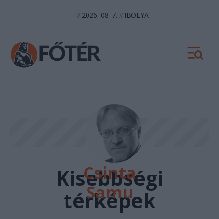
2026. 08. 7.
IBOLYA
//
//
Csinta
Kisebbségi
Samu
térképek