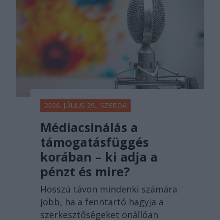
2026. JÚLIUS 29., SZERDA
Médiacsinálás a
támogatásfüggés
korában – ki adja a
pénzt és mire?
Hosszú távon mindenki számára
jobb, ha a fenntartó hagyja a
szerkesztőségeket önállóan