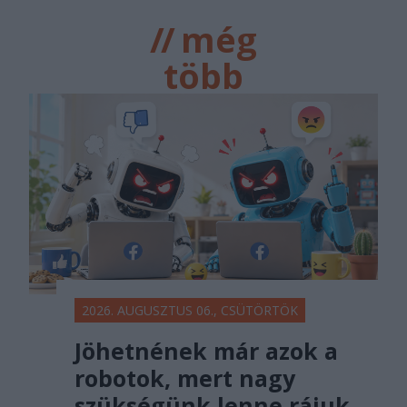
//
még
több
főtér.ro
2026. AUGUSZTUS 06., CSÜTÖRTÖK
Jöhetnének már azok a
robotok, mert nagy
szükségünk lenne rájuk