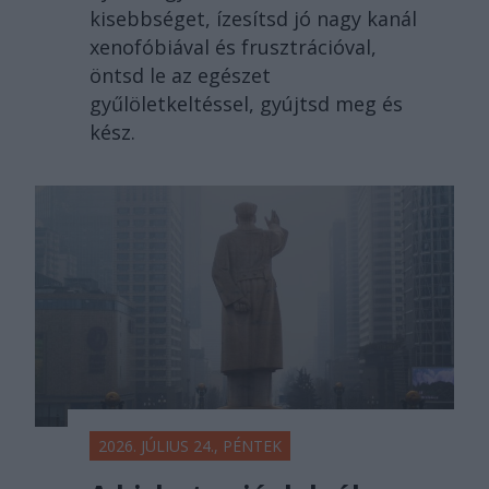
kisebbséget, ízesítsd jó nagy kanál
xenofóbiával és frusztrációval,
öntsd le az egészet
gyűlöletkeltéssel, gyújtsd meg és
kész.
2026. JÚLIUS 24., PÉNTEK