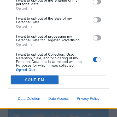
I want to opt-out of the Sharing of my
personal data.
Opted In
2026. AUGUSZTUS 03., HÉTFŐ
I want to opt-out of the Sale of my
Amikor a párhuzamos
Personal Data.
Opted In
valóságok találkoznak
I want to opt-out of processing my
egy hegyi legelőn
Personal Data for Targeted Advertising.
Opted In
A városi ember hőkupola idején
igyekszik felhúzódni a hegyekbe, ha
I want to opt-out of Collection, Use,
Retention, Sale, and/or Sharing of my
nem kedveli a mediterrán
Personal Data that Is Unrelated with the
Purposes for which it was collected.
éghajlatot. Ahonnan a helyiek
Opted Out
bármit megadnának, ha
CONFIRM
elmehetnének a világon bárhova.
Data Deletion
Data Access
Privacy Policy