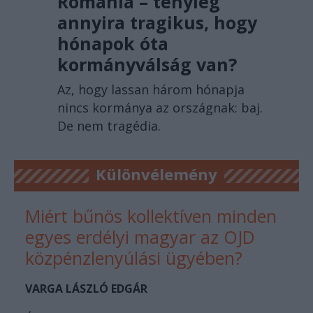
Románia – tényleg
annyira tragikus, hogy
hónapok óta
kormányválság van?
Az, hogy lassan három hónapja
nincs kormánya az országnak: baj.
De nem tragédia.
Különvélemény
Miért bűnös kollektíven minden
egyes erdélyi magyar az OJD
közpénzlenyúlási ügyében?
VARGA LÁSZLÓ EDGÁR