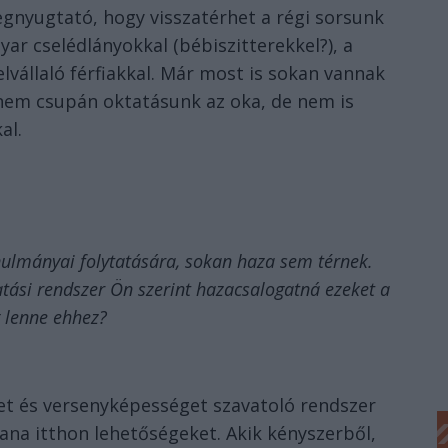
egnyugtató, hogy visszatérhet a régi sorsunk
ar cselédlányokkal (bébiszitterekkel?), a
vállaló férfiakkal. Már most is sokan vannak
 nem csupán oktatásunk az oka, de nem is
al.
anulmányai folytatására, sokan haza sem térnek.
atási rendszer Ön szerint hazacsalogatná ezeket a
g lenne ehhez?
et és versenyképességet szavatoló rendszer
tana itthon lehetőségeket. Akik kényszerből,