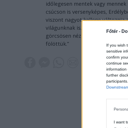
időlegesen mentek vagy mennek e
csúcson is versenyképes, Erdély
viszont nagyot kellene változnia
világunknak is. Szellemben is, n
Főtér -
Do
görcsösen nézzük, és ez is riaszt
fölöttük.”
If you wish 
sensitive in
confirm you
continue se
information 
further disc
participants
Downstream 
Persona
I want t