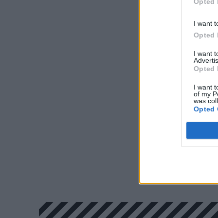
Opted 
I want t
Opted 
I want 
Advertis
Opted 
I want t
of my P
was col
Opted 