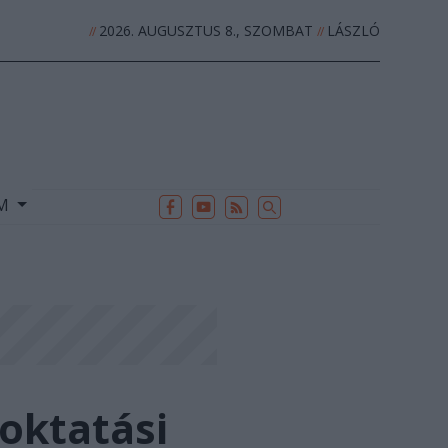
2026. AUGUSZTUS 8., SZOMBAT
LÁSZLÓ
//
//
EK
ARCHÍVUM
//
UM
oktatási