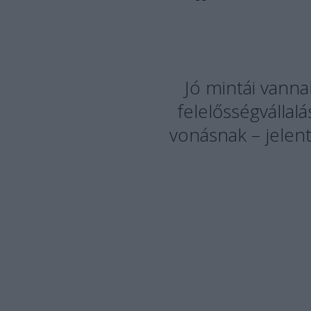
Jó mintái vann
felelősségvállal
vonásnak – jelent