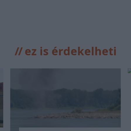
//
ez is érdekelheti