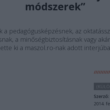
módszerek”
ak a pedagógusképzésnek, az oktatáss
ásnak, a minőségbiztosításnak vagy akár
ette ki a maszol.ro-nak adott interjúb
(KÜLÖ
Szerző:
2014. fe