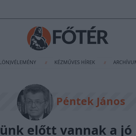
AGYÍTÁS
(KÜLÖN)VÉLEMÉNY
KÉZMŰVES HÍR
//
//
ÜLÖN)VÉLEMÉNY
KÉZMŰVES HÍREK
ARCHÍV
//
//
Péntek János
ünk előtt vannak a jó 