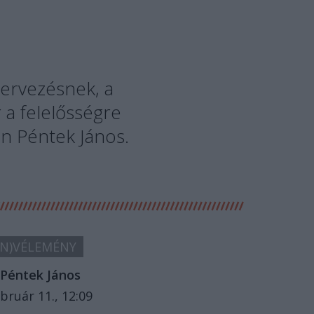
zervezésnek, a
 a felelősségre
an Péntek János.
N)VÉLEMÉNY
Péntek János
bruár 11., 12:09