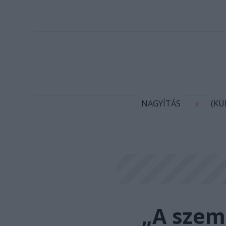
N
NAGYÍTÁS
(K
//
„A szem