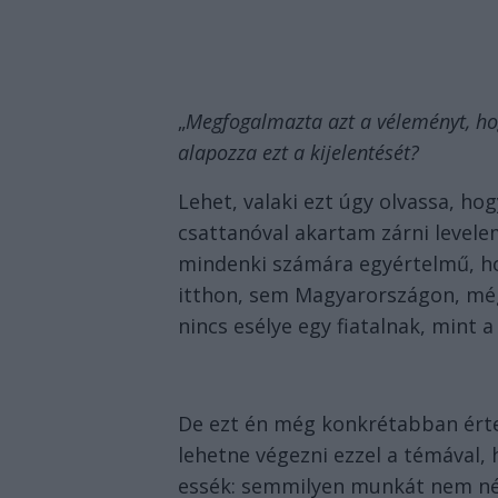
„
Megfogalmazta azt a véleményt, ho
alapozza ezt a kijelentését?
Lehet, valaki ezt úgy olvassa, ho
csattanóval akartam zárni levelem
mindenki számára egyértelmű, ho
itthon, sem Magyarországon, mé
nincs esélye egy fiatalnak, mint
De ezt én még konkrétabban érte
lehetne végezni ezzel a témával,
essék: semmilyen munkát nem néz