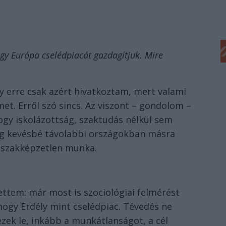
gy Európa cselédpiacát gazdagítjuk. Mire
gy erre csak azért hivatkoztam, mert valami
et. Erről szó sincs. Az viszont – gondolom –
gy iskolázottság, szaktudás nélkül sem
g kevésbé távolabbi országokban másra
 a szakképzetlen munka.
ttem: már most is szociológiai felmérést
 hogy Erdély mint cselédpiac. Tévedés ne
ek le, inkább a munkátlanságot, a cél