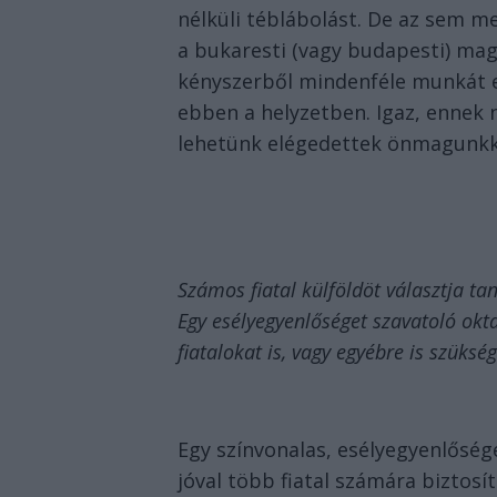
nélküli téblábolást. De az sem m
a bukaresti (vagy budapesti) magy
kényszerből mindenféle munkát el
ebben a helyzetben. Igaz, ennek
lehetünk elégedettek önmagunkk
Számos fiatal külföldöt választja t
Egy esélyegyenlőséget szavatoló okt
fiatalokat is, vagy egyébre is szüksé
Egy színvonalas, esélyegyenlőség
jóval több fiatal számára biztosí