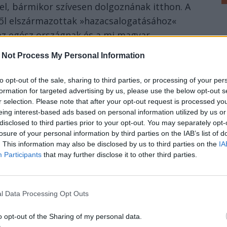
l, bármikor szívesen dolgoznának itthon. A
ből elszármazottak »hazacsalogatásához«
 az egész országnak és a mi magyar
emcsak gazdaságilag. Mindezt túlságosan
 Not Process My Personal Information
ó, nem értjük a fiatalokat, inkább ítélkezünk
to opt-out of the sale, sharing to third parties, or processing of your per
formation for targeted advertising by us, please use the below opt-out s
r selection. Please note that after your opt-out request is processed y
eing interest-based ads based on personal information utilized by us or
disclosed to third parties prior to your opt-out. You may separately opt-
losure of your personal information by third parties on the IAB’s list of
. This information may also be disclosed by us to third parties on the
IA
Participants
that may further disclose it to other third parties.
l Data Processing Opt Outs
o opt-out of the Sharing of my personal data.