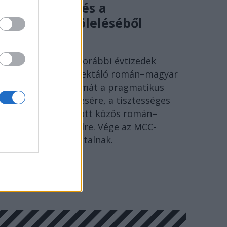
volt menekvés a
történelem öleléséből
SÓLYOM ISTVÁN
Ideje lecserélni a korábbi évtizedek
szenvedéseire reflektáló román–magyar
megbékélés fogalmát a pragmatikus
együttélés kifejezésére, a tisztességes
Európáért folytatott közös román–
magyar párbeszédre. Vége az MCC-
történészkerekasztalnak.